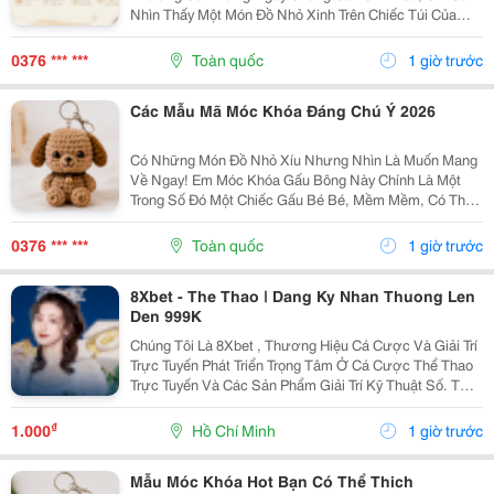
Nhìn Thấy Một Món Đồ Nhỏ Xinh Trên Chiếc Túi Của
Mình Cũng Đủ Thấy Vui Rồi Những Em Móc Khóa Gấu
Bông Được Làm Với Kiểu Dáng Đáng Yêu, Nhỏ Gọn,
0376 *** ***
Toàn quốc
1 giờ trước
Thích...
Các Mẫu Mã Móc Khóa Đáng Chú Ý 2026
Có Những Món Đồ Nhỏ Xíu Nhưng Nhìn Là Muốn Mang
Về Ngay! Em Móc Khóa Gấu Bông Này Chính Là Một
Trong Số Đó Một Chiếc Gấu Bé Bé, Mềm Mềm, Có Thể
Treo Trên Balo, Túi Xách Hay Chìa Khóa. Mỗi Lần Nhìn
Thấy Lại Thấy Chiếc Túi Của Mình Đáng Yêu Hơn Một...
0376 *** ***
Toàn quốc
1 giờ trước
8Xbet - The Thao | Dang Ky Nhan Thuong Len
Den 999K
Chúng Tôi Là 8Xbet , Thương Hiệu Cá Cược Và Giải Trí
Trực Tuyến Phát Triển Trọng Tâm Ở Cá Cược Thể Thao
Trực Tuyến Và Các Sản Phẩm Giải Trí Kỹ Thuật Số. Từ
Năm 2024, 8Xbet Trở Thành Đối Tác Cá Cược Chính
Thức Tại Khu Vực Châu Á &Ndash; Thái Bình...
₫
1.000
Hồ Chí Minh
1 giờ trước
Mẫu Móc Khóa Hot Bạn Có Thể Thich