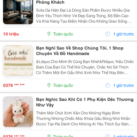
Phòng Khách
Sofa Da Hiện Đại Là Dòng Sản Phẩm Được Nhiều Gia
Đình Yêu Thích Nhờ Vẻ Đẹp Sang Trọng, Độ Bền Cao
Và Khả Năng Tạo Điểm Nhấn Cho Không Gian Sống.
Với Thiết Kế Tinh Tế Cùng Chất Liệu Da Cao Cấp, Sofa
Không Chỉ Mang Lại Cảm Giác Thoải Mái Mà Còn Thể...
10 triệu
Toàn quốc
1 giờ trước
Bạn Nghĩ Sao Về Shop Chúng Tôi, 1 Shop
Chuyên Về Đồ Handmade
&Ldquo;Cho Mình Đi Cùng Bạn Nhé!&Rdquo; Nếu Chiếc
Balo Của Bạn Có Thể Nói Chuyện, Chắc Nó Sẽ Thích
Có Thêm Một Em Gấu Nhỏ Xinh Như Thế Này Bên
Cạnh. Từ Những Buổi Đi Học, Đi Làm, Đi Cà Phê Hay
Những Chuyến Đi Chơi Cuối Tuần, Em Móc Khóa Gấu
0376 *** ***
Toàn quốc
1 giờ trước
Bông...
Bạn Nghic Sao Khi Có 1 Phụ Kiện Dêc Thương
Như Vậy
Thêm Một Chút Xinh Xắn Cho Những Ngày Bình
Thường Những Chiếc Móc Khóa Gấu Bông Nhỏ Nhắn
Được Tạo Ra Dành Cho Những Ai Yêu Thích Sự Đáng
Yêu Và Những Món Đồ Có Dấu Ấn Riêng. Từ Chiếc Balo
Đi Học, Túi Xách Đi Chơi Đến Chùm Chìa Khóa Quen
0376 *** ***
Toàn quốc
1 giờ trước