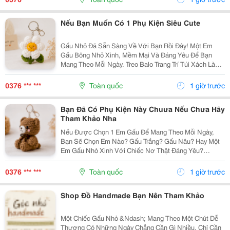
Thuộc,...
Nếu Bạn Muốn Có 1 Phụ Kiện Siêu Cute
Gấu Nhỏ Đã Sẵn Sàng Về Với Bạn Rồi Đây! Một Em
Gấu Bông Nhỏ Xinh, Mềm Mại Và Đáng Yêu Để Bạn
Mang Theo Mỗi Ngày. Treo Balo Trang Trí Túi Xách Làm
Móc Khóa Tặng Người Bạn Yêu Quý
Gocnhohandmade.com Không Cần Quá Nhiều Phụ
0376 *** ***
Toàn quốc
1 giờ trước
Kiện, Chỉ Một Em Gấu...
Bạn Đã Có Phụ Kiện Này Chuưa Nếu Chưa Hãy
Tham Khảo Nha
Nếu Được Chọn 1 Em Gấu Để Mang Theo Mỗi Ngày,
Bạn Sẽ Chọn Em Nào? Gấu Trắng? Gấu Nâu? Hay Một
Em Gấu Nhỏ Xinh Với Chiếc Nơ Thật Đáng Yêu?
Những Chiếc Móc Khóa Gấu Bông Không Chỉ Là Phụ
Kiện Treo Túi Mà Còn Là Một Cách Để Bạn Thêm Chút
0376 *** ***
Toàn quốc
1 giờ trước
Cá Tính Vào...
Shop Đồ Handmade Bạn Nên Tham Khảo
Một Chiếc Gấu Nhỏ &Ndash; Mang Theo Một Chút Dễ
Thương Có Những Ngày Chẳng Cần Gì Nhiều, Chỉ Cần