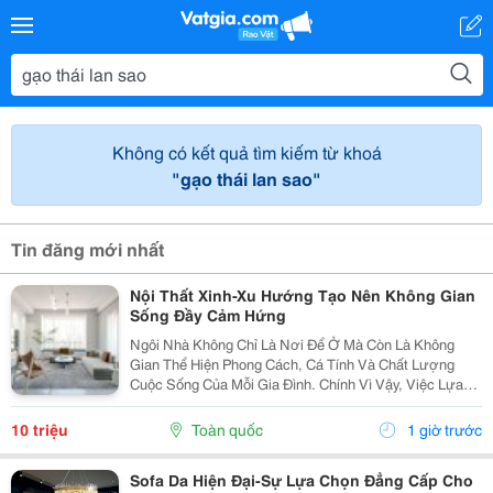
Không có kết quả tìm kiếm từ khoá
"gạo thái lan sao"
Tin đăng mới nhất
Nội Thất Xinh-Xu Hướng Tạo Nên Không Gian
Sống Đầy Cảm Hứng
Ngôi Nhà Không Chỉ Là Nơi Để Ở Mà Còn Là Không
Gian Thể Hiện Phong Cách, Cá Tính Và Chất Lượng
Cuộc Sống Của Mỗi Gia Đình. Chính Vì Vậy, Việc Lựa
Chọn Nội Thất Xinh Đang Trở Thành Xu Hướng Được
Nhiều Người Quan Tâm Khi Muốn Biến Không Gian
10 triệu
Toàn quốc
1 giờ trước
Sống Trở...
Sofa Da Hiện Đại-Sự Lựa Chọn Đẳng Cấp Cho