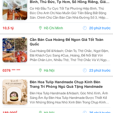
Bình, Thủ Đức, Tp Hcm, Sổ Hồng Riêng, Giá
10.5 Tỷ.
Cơ Hội Đầu Tư Cực Tốt Tại Phường Hiệp Bình, Thủ
Đức Cho Anh Chị Nào Muốn Giữ Tiền Bằng Bất Động
Sản. Chính Chủ Cần Bán Căn Nhà Đường Số 3, Hiệp
Bình Phước Cũ, Chỉ Vài Bước Là Ra Ql13, Sát Vạn
Phúc City, Vị Trí Rất Đẹp, Khu Vực Dân Trí Cao Và
10,5 tỷ
Hồ Chí Minh
20 phút trước
Cực...
Cần Bán Cua Hoàng Đế Ngon Giá Tốt Toàn
Quốc
Cua Hoàng Đế &Ndash; Chân To, Thịt Chắc, Ngọt Đậm,
Đãi Khách Cực Sang #Cua_Hoàng_Đế Nổi Bật Với
Phần Chân Lớn, Nhiều Thịt, Thớ Thịt Chắc Và Vị Ngọt
Đậm Đà. Một Lựa Chọn Cực Hợp Cho Những Bữa Tiệc
Gia Đình, Liên Hoan Hoặc Làm Quà Biếu Sang Trọng....
0376 *** ***
Hà Nội
23 phút trước
Đèn Hoa Tulip Handmade Chụp Kính Đèn
Trang Trí Phòng Ngủ Quà Tặng Handmade
Đèn Hoa Tulip Handmade &Ndash; Góc Nhỏ Xinh, Ánh
Sáng Ấm Áp Đèn Hoa Tulip Handmade Được Thiết Kế
Với Những Bông Hoa Nhỏ Xinh Bên Trong Chụp Kính
Trong Suốt, Kết Hợp Ánh Sáng Lung Linh Tạo Nên
Không Gian Ấm Áp Và Lãng Mạn. ✨ Đặc Điểm Sản
₫
189.000
Hà Nội
36 phút trước