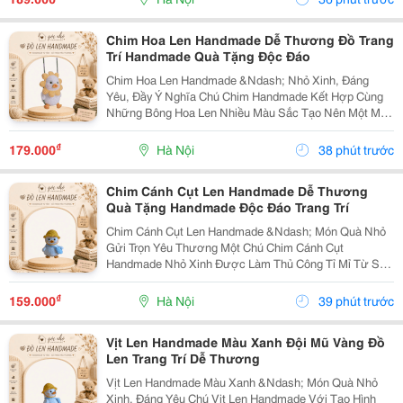
Phẩm: ...
Chim Hoa Len Handmade Dễ Thương Đồ Trang
Trí Handmade Quà Tặng Độc Đáo
Chim Hoa Len Handmade &Ndash; Nhỏ Xinh, Đáng
Yêu, Đầy Ý Nghĩa Chú Chim Handmade Kết Hợp Cùng
Những Bông Hoa Len Nhiều Màu Sắc Tạo Nên Một Món
Đồ Trang Trí Vô Cùng Dễ Thương. Sản Phẩm Được Làm
Thủ Công, Phù Hợp Để Trang Trí Bàn Học, Bàn Làm
₫
179.000
Hà Nội
38 phút trước
Việc,...
Chim Cánh Cụt Len Handmade Dễ Thương
Quà Tặng Handmade Độc Đáo Trang Trí
Chim Cánh Cụt Len Handmade &Ndash; Món Quà Nhỏ
Gửi Trọn Yêu Thương Một Chú Chim Cánh Cụt
Handmade Nhỏ Xinh Được Làm Thủ Công Tỉ Mỉ Từ Sợi
Len, Mang Phong Cách Đáng Yêu Và Ấm Áp. Sản Phẩm
Phù Hợp Để Trang Trí Góc Học Tập, Bàn Làm Việc,
₫
159.000
Hà Nội
39 phút trước
Phòng Ngủ...
Vịt Len Handmade Màu Xanh Đội Mũ Vàng Đồ
Len Trang Trí Dễ Thương
Vịt Len Handmade Màu Xanh &Ndash; Món Quà Nhỏ
Xinh, Đáng Yêu Chú Vịt Len Handmade Với Tạo Hình