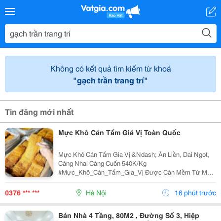
Không có kết quả tìm kiếm từ khoá
"gạch trần trang trí"
Tin đăng mới nhất
Mực Khô Cán Tẩm Giá Vị Toàn Quốc
Mực Khô Cán Tẩm Gia Vị &Ndash; Ăn Liền, Dai Ngọt,
Càng Nhai Càng Cuốn 540K/Kg
#Mực_Khô_Cán_Tẩm_Gia_Vị Được Cán Mềm Từ Mực
Khô Tuyển Chọn, Tẩm Gia Vị Vừa Ăn. Không Cần Chế
Biến Cầu Kỳ, Mở Ra Là Thưởng Thức Ngay. Mực Cán
0376 *** ***
Hà Nội
16 phút trước
Mềm, Thớ Rõ, Dai...
Bán Nhà 4 Tầng, 80M2 , Đường Số 3, Hiệp