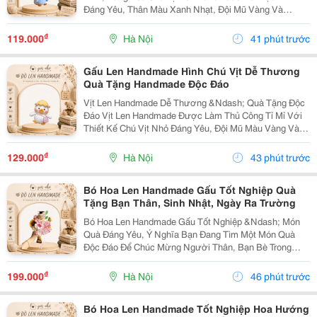
Đáng Yêu, Thân Màu Xanh Nhạt, Đội Mũ Vàng Và
Quàng Khăn Xanh. Sản Phẩm Được Làm Thủ Công Tỉ
Mỉ, Phù Hợp Để Trang Trí Hoặc Làm Món Quà Nhỏ Dành
₫
119.000
Hà Nội
41 phút trước
Tặng Người...
Gấu Len Handmade Hình Chú Vịt Dễ Thương
Quà Tặng Handmade Độc Đáo
Vịt Len Handmade Dễ Thương &Ndash; Quà Tặng Độc
Đáo Vịt Len Handmade Được Làm Thủ Công Tỉ Mỉ Với
Thiết Kế Chú Vịt Nhỏ Đáng Yêu, Đội Mũ Màu Vàng Và
Kết Hợp Khăn Choàng Màu Hồng. Sản Phẩm Có Kiểu
Dáng Xinh Xắn, Phù Hợp Để Làm Quà Tặng Hoặc Trang
₫
129.000
Hà Nội
43 phút trước
Trí...
Bó Hoa Len Handmade Gấu Tốt Nghiệp Quà
Tặng Bạn Thân, Sinh Nhật, Ngày Ra Trường
Bó Hoa Len Handmade Gấu Tốt Nghiệp &Ndash; Món
Quà Đáng Yêu, Ý Nghĩa Bạn Đang Tìm Một Món Quà
Độc Đáo Để Chúc Mừng Người Thân, Bạn Bè Trong
Ngày Tốt Nghiệp? Bó Hoa Len Handmade Gấu Tốt
Nghiệp Là Lựa Chọn Vừa Dễ Thương, Vừa Có Thể Lưu
₫
199.000
Hà Nội
46 phút trước
Giữ Lâu Dài...
Bó Hoa Len Handmade Tốt Nghiệp Hoa Hướng