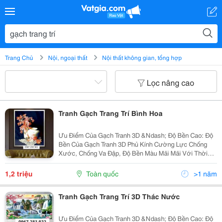
Trang Chủ
Nội, ngoại thất
Nội thất không gian, tổng hợp
Lọc nâng cao
Tranh Gạch Trang Trí Bình Hoa
Ưu Điểm Của Gạch Tranh 3D &Ndash; Độ Bền Cao: Độ
Bền Của Gạch Tranh 3D Phủ Kính Cường Lực Chống
Xước, Chống Va Đập, Độ Bền Màu Mãi Mãi Với Thời
Gian &Ndash; Sang Trọng: Gạch Tranh 3D Có Độ Bóng
Cao, Màu Sắc Trong Sáng Bắt Mắt Giúp Làm Cho Căn...
1,2 triệu
Toàn quốc
>1 năm
Tranh Gạch Trang Trí 3D Thác Nước
Ưu Điểm Của Gạch Tranh 3D &Ndash; Độ Bền Cao: Độ