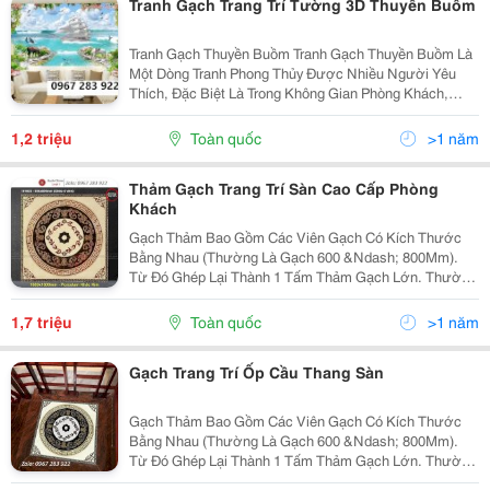
Tranh Gạch Trang Trí Tường 3D Thuyền Buồm
Tranh Gạch Thuyền Buồm Tranh Gạch Thuyền Buồm Là
Một Dòng Tranh Phong Thủy Được Nhiều Người Yêu
Thích, Đặc Biệt Là Trong Không Gian Phòng Khách,
Phòng Làm Việc Hoặc Những Nơi Kinh Doanh. Hình
Ảnh Thuyền Buồm Vươn Ra Khơi, Vượt Qua Sóng Gió
1,2 triệu
Toàn quốc
>1 năm
Tượng...
Thảm Gạch Trang Trí Sàn Cao Cấp Phòng
Khách
Gạch Thảm Bao Gồm Các Viên Gạch Có Kích Thước
Bằng Nhau (Thường Là Gạch 600 &Ndash; 800Mm).
Từ Đó Ghép Lại Thành 1 Tấm Thảm Gạch Lớn. Thường
Gạch Thảm Mang Hình Vuông Hoặc Hình Chữ Nhật.
Kích Thước Gạch Thảm Đa Dạng (1200X1200Mm,
1,7 triệu
Toàn quốc
>1 năm
1200X1800Mm,...
Gạch Trang Trí Ốp Cầu Thang Sàn
Gạch Thảm Bao Gồm Các Viên Gạch Có Kích Thước
Bằng Nhau (Thường Là Gạch 600 &Ndash; 800Mm).
Từ Đó Ghép Lại Thành 1 Tấm Thảm Gạch Lớn. Thường
Gạch Thảm Mang Hình Vuông Hoặc Hình Chữ Nhật.