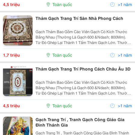
Kích Thước Gạch Thảm Đa Dạng (1200X1200Mm,
4,5 triệu
Toàn quốc
>1 năm
1200X1800Mm,...
Thảm Gạch Trang Trí Sàn Nhà Phong Cách
Gạch Thảm Bao Gồm Các Viên Gạch Có Kích Thước
Bằng Nhau (Thường Là Gạch 600 &Ndash; 800Mm).
Từ Đó Ghép Lại Thành 1 Tấm Thảm Gạch Lớn. Thường
Gạch Thảm Mang Hình Vuông Hoặc Hình Chữ Nhật.
Kích Thước Gạch Thảm Đa Dạng (1200X1200Mm,
1,7 triệu
Toàn quốc
>1 năm
1200X1800Mm,...
Thảm Gạch Trang Trí Phong Cách Châu Âu 3D
Gạch Thảm Bao Gồm Các Viên Gạch Có Kích Thước
Bằng Nhau (Thường Là Gạch 600 &Ndash; 800Mm).
Từ Đó Ghép Lại Thành 1 Tấm Thảm Gạch Lớn. Thường
Gạch Thảm Mang Hình Vuông Hoặc Hình Chữ Nhật.
Kích Thước Gạch Thảm Đa Dạng (1200X1200Mm,
4,5 triệu
Toàn quốc
>1 năm
1200X1800Mm,...
Gạch Trang Trí , Tranh Gạch Công Giáo Gia
Đình Thánh Gia
Gạch Trang Trí , Tranh Gạch Công Giáo Gia Đình Thánh