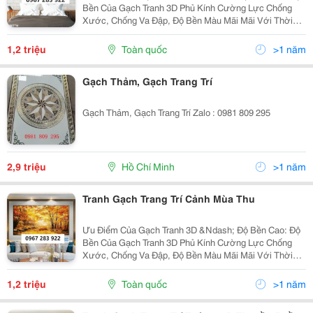
Bền Của Gạch Tranh 3D Phủ Kính Cường Lực Chống
Xước, Chống Va Đập, Độ Bền Màu Mãi Mãi Với Thời
Gian &Ndash; Sang Trọng: Gạch Tranh 3D Có Độ Bóng
Cao, Màu Sắc Trong Sáng Bắt Mắt Giúp Làm Cho Căn...
1,2 triệu
Toàn quốc
>1 năm
Gạch Thảm, Gạch Trang Trí
Gạch Thảm, Gạch Trang Trí Zalo : 0981 809 295
2,9 triệu
Hồ Chí Minh
>1 năm
Tranh Gạch Trang Trí Cảnh Mùa Thu
Ưu Điểm Của Gạch Tranh 3D &Ndash; Độ Bền Cao: Độ
Bền Của Gạch Tranh 3D Phủ Kính Cường Lực Chống
Xước, Chống Va Đập, Độ Bền Màu Mãi Mãi Với Thời
Gian &Ndash; Sang Trọng: Gạch Tranh 3D Có Độ Bóng
Cao, Màu Sắc Trong Sáng Bắt Mắt Giúp Làm Cho Căn...
1,2 triệu
Toàn quốc
>1 năm