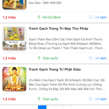
Gia Zalo : 0981 809 295
1,2 triệu
Hồ Chí Minh
>1 năm
Tranh Gạch Trang Trí Đẹp Thư Pháp
Gạch Thảm Bao Gồm Các Viên Gạch Có Kích Thước
Bằng Nhau (Thường Là Gạch 600 &Ndash; 800Mm).
Từ Đó Ghép Lại Thành 1 Tấm Thảm Gạch Lớn. Thường
Gạch Thảm Mang Hình Vuông Hoặc Hình Chữ Nhật.
Kích Thước Gạch Thảm Đa Dạng (1200X1200Mm,
1,2 triệu
Toàn quốc
>1 năm
1200X1800Mm,...
Tranh Gạch Trang Trí Phật Giáo
Ưu Điểm Của Gạch Tranh 3D &Ndash; Độ Bền Cao: Độ
Bền Của Gạch Tranh 3D Phủ Kính Cường Lực Chống
Xước, Chống Va Đập, Độ Bền Màu Mãi Mãi Với Thời
Gian &Ndash; Sang Trọng: Gạch Tranh 3D Có Độ Bóng
Cao, Màu Sắc Trong Sáng Bắt Mắt Giúp Làm Cho Căn...
1,2 triệu
Toàn quốc
>1 năm