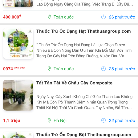
Lao Động Ngày Càng Gia Tăng. Việc Trang Bị Đầy Đủ
Thiết Bị Bảo Hộ Lao Động Tại Ninh Bình Đạt Chuẩn Giúp
Bảo Vệ Người Lao Động Trước Các Rủi Ro, Nâng...
₫
400.000
Toàn quốc
26 phút trước
Thuốc Trừ Ốc Dạng Hạt Thethuangroup.com
" Thuốc Trừ Ốc Dạng Hạt Đang Là Lựa Chọn Được
Nhiều Bà Con Nông Dân Ưu Tiên Khi Đối Mặt Với Tình
Trạng Ốc Gây Hại Trên Đồng Ruộng, Vườn Rau Và
Nhiều Loại Cây Trồng Khác. Sự Phát Triển Mạnh Của
Các Loài Ốc, Đặc Biệt Là Ốc Bươu Vàng, Có Thể Khiến
0974 *** ***
Toàn quốc
28 phút trước
Cây...
Tất Tần Tật Về Chậu Cây Composite
Ngày Nay, Cây Xanh Không Chỉ Giúp Thanh Lọc Không
Khí Mà Còn Trở Thành Điểm Nhấn Quan Trọng Trong
Thiết Kế Nội Thất Và Cảnh Quan. Tuy Nhiên, Để Tôn
Lên Vẻ Đẹp Của Cây Và Tạo Nên Một Tổng Thể Hài
Hòa, Việc Lựa Chọn Chậu Trồng Cây Phù Hợp Là Điều
1,1 triệu
Hà Nội
32 phút trước
Không...
Thuốc Trừ Ốc Dạng Bột Thethuangroup.com