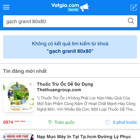
Không có kết quả tìm kiếm từ khoá
"gạch granit 80x80"
Tin đăng mới nhất
Thuốc Trừ Ốc Dễ Sử Dụng
Thethuangroup.com
"( Thuốc Trừ Ốc ) Không Phải Lúc Nào Hiệu Quả Của
Một Sản Phẩm Cũng Nằm Ở Hoạt Chất Mạnh Hay Công
Nghệ Mới. Với Nhiều Bà Con, Một Loại Thuốc Dễ Thao
Tác, Dễ Áp Dụng Và Không Mất Quá Nhiều Thời Gian
Chuẩn Bị Lại Là Yếu Tố Tạo Nên Sự Khác Biệt Trong...
0974 *** ***
Toàn quốc
5 phút trước
Nạp Mực Máy In Tại Tp.hcm Đường Lý Phục