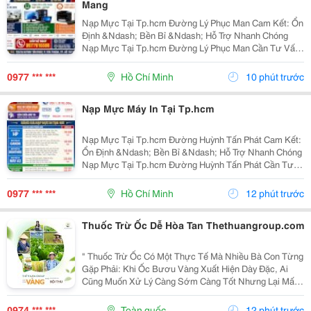
Mang
Nạp Mực Tại Tp.hcm Đường Lý Phục Man Cam Kết: Ổn
Định &Ndash; Bền Bỉ &Ndash; Hỗ Trợ Nhanh Chóng
Nạp Mực Tại Tp.hcm Đường Lý Phục Man Cần Tư Vấn
&Amp; Báo Giá Liên Hệ Ngay: Nạp Mực Tại Tp.hcm
Đường Lý Phục Man 0977 610 388 &Ndash; Mr. Duy
0977 *** ***
Hồ Chí Minh
10 phút trước
Nạp Mực Tại...
Nạp Mực Máy In Tại Tp.hcm
Nạp Mực Tại Tp.hcm Đường Huỳnh Tấn Phát Cam Kết:
Ổn Định &Ndash; Bền Bỉ &Ndash; Hỗ Trợ Nhanh Chóng
Nạp Mực Tại Tp.hcm Đường Huỳnh Tấn Phát Cần Tư
Vấn &Amp; Báo Giá Liên Hệ Ngay: Nạp Mực Tại
Tp.hcm Đường Huỳnh Tấn Phát 0977 610 388 &Ndash;
0977 *** ***
Hồ Chí Minh
12 phút trước
Mr. Duy Nạp...
Thuốc Trừ Ốc Dễ Hòa Tan Thethuangroup.com
" Thuốc Trừ Ốc Có Một Thực Tế Mà Nhiều Bà Con Từng
Gặp Phải: Khi Ốc Bươu Vàng Xuất Hiện Dày Đặc, Ai
Cũng Muốn Xử Lý Càng Sớm Càng Tốt Nhưng Lại Mất
Khá Nhiều Thời Gian Ở Khâu Chuẩn Bị Thuốc. Chỉ Một
Công Đoạn Nhỏ Bị Kéo Dài Cũng Có Thể Khiến Việc...
0974 *** ***
Toàn quốc
12 phút trước