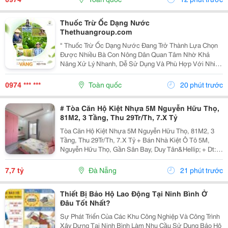
Thuốc Trừ Ốc Dạng Nước
Thethuangroup.com
" Thuốc Trừ Ốc Dạng Nước Đang Trở Thành Lựa Chọn
Được Nhiều Bà Con Nông Dân Quan Tâm Nhờ Khả
Năng Xử Lý Nhanh, Dễ Sử Dụng Và Phù Hợp Với Nhiều
Loại Cây Trồng Khác Nhau. Trong Điều Kiện Thời Tiết
Nóng Ẩm, Mưa Nhiều, Các Loại Ốc Gây Hại Thường
0974 *** ***
Toàn quốc
20 phút trước
Phát...
# Tòa Căn Hộ Kiệt Nhựa 5M Nguyễn Hữu Thọ,
81M2, 3 Tầng, Thu 29Tr/Th, 7.X Tỷ
Tòa Căn Hộ Kiệt Nhựa 5M Nguyễn Hữu Thọ, 81M2, 3
Tầng, Thu 29Tr/Th, 7.X Tỷ + Bán Nhà Kiệt Ô Tô 5M,
Nguyễn Hữu Thọ, Gần Sân Bay, Duy Tân&Hellip; + Dt:
81M2, Ngang 8M, 3 Tầng Đúc Kiên Cố Sạch Đẹp, 8 Căn
Hộ Có Gác, Full Nội Thất Cao Cấp. Đang Cho Thuê...
7,7 tỷ
Đà Nẵng
21 phút trước
Thiết Bị Bảo Hộ Lao Động Tại Ninh Bình Ở
Đâu Tốt Nhất?
Sự Phát Triển Của Các Khu Công Nghiệp Và Công Trình
Xây Dựng Tại Ninh Bình Làm Nhu Cầu Sử Dụng Bảo Hộ