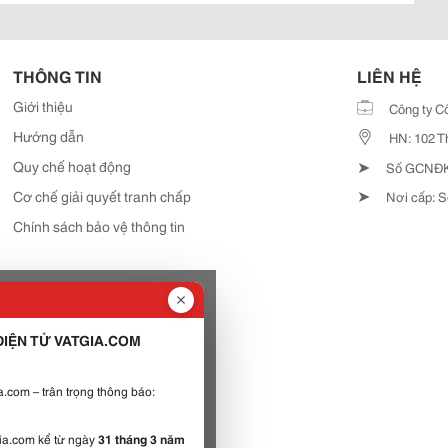
THÔNG TIN
LIÊN HỆ
Giới thiệu
Công ty C
Hướng dẫn
HN: 102 T
➤
Quy chế hoạt động
Số GCNĐKD
➤
Cơ chế giải quyết tranh chấp
Nơi cấp: S
Chính sách bảo vệ thông tin
IỆN TỬ VATGIA.COM
.com – trân trọng thông báo:
gia.com kể từ ngày
31 tháng 3 năm