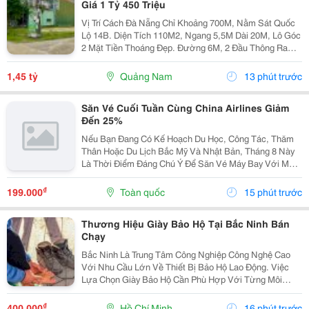
Giá 1 Tỷ 450 Triệu
Vị Trí Cách Đà Nẵng Chỉ Khoảng 700M, Nằm Sát Quốc
Lộ 14B. Diện Tích 110M2, Ngang 5,5M Dài 20M, Lô Góc
2 Mặt Tiền Thoáng Đẹp. Đường 6M, 2 Đầu Thông Ra
Quốc Lộ 14B Và Đt609, Di Chuyển Thuận Tiện. Khu Dân
Cư Đông Đúc, Nhà Cửa Hiện Hữu, Tiện Ích...
1,45 tỷ
Quảng Nam
13 phút trước
Săn Vé Cuối Tuần Cùng China Airlines Giảm
Đến 25%
Nếu Bạn Đang Có Kế Hoạch Du Học, Công Tác, Thăm
Thân Hoặc Du Lịch Bắc Mỹ Và Nhật Bản, Tháng 8 Này
Là Thời Điểm Đáng Chú Ý Để Săn Vé Máy Bay Với Mức
Giá Ưu Đãi. China Airlines Triển Khai Chương Trình Ưu
Đãi Cuối Tuần Giảm Đến 25% Cho Một Số Hành Trình...
₫
199.000
Toàn quốc
15 phút trước
Thương Hiệu Giày Bảo Hộ Tại Bắc Ninh Bán
Chạy
Bắc Ninh Là Trung Tâm Công Nghiệp Công Nghệ Cao
Với Nhu Cầu Lớn Về Thiết Bị Bảo Hộ Lao Động. Việc
Lựa Chọn Giày Bảo Hộ Cần Phù Hợp Với Từng Môi
Trường Làm Việc, Từ Cơ Khí, Sản Xuất Đến Phòng
Sạch, Điện Tử. Bài Viết Cung Cấp Những Thông Tin
₫
400.000
Hồ Chí Minh
16 phút trước