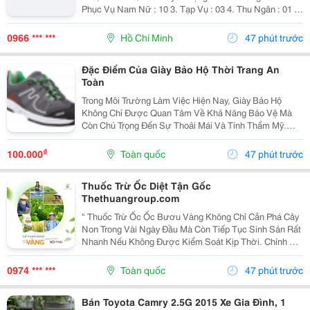
Phục Vụ Nam Nữ : 10 3. Tạp Vụ : 03 4. Thu Ngân : 01 5.
Tiếp Thực : 02 6. Tả Hổ : 02 Mức Lương + Phụ Cấp :
Thoả Thuận Khi Phỏng...
0966 *** ***
Hồ Chí Minh
47 phút trước
Đặc Điểm Của Giày Bảo Hộ Thời Trang An
Toàn
Trong Môi Trường Làm Việc Hiện Nay, Giày Bảo Hộ
Không Chỉ Được Quan Tâm Về Khả Năng Bảo Vệ Mà
Còn Chú Trọng Đến Sự Thoải Mái Và Tính Thẩm Mỹ.
Chính Vì Vậy, Giày Bảo Hộ Thời Trang An Toàn Đang Trở
Thành Lựa Chọn Được Nhiều Người Lao Động, Kỹ Sư
₫
100.000
Toàn quốc
47 phút trước
Và...
Thuốc Trừ Ốc Diệt Tận Gốc
Thethuangroup.com
" Thuốc Trừ Ốc Ốc Bươu Vàng Không Chỉ Cắn Phá Cây
Non Trong Vài Ngày Đầu Mà Còn Tiếp Tục Sinh Sản Rất
Nhanh Nếu Không Được Kiểm Soát Kịp Thời. Chính Vì
Vậy, Khi Tìm Kiếm Giải Pháp Phòng Trừ, Nhiều Bà Con
Thường Đặt Ra Một Mong Muốn Rất Rõ Ràng: Xử Lý...
0974 *** ***
Toàn quốc
47 phút trước
Bán Toyota Camry 2.5G 2015 Xe Gia Đình, 1