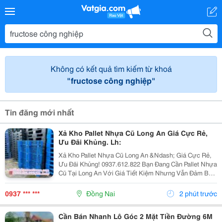
Không có kết quả tìm kiếm từ khoá
"fructose công nghiệp"
Tin đăng mới nhất
Xả Kho Pallet Nhựa Cũ Long An Giá Cực Rẻ,
Ưu Đãi Khủng. Lh:
Xả Kho Pallet Nhựa Cũ Long An &Ndash; Giá Cực Rẻ,
Ưu Đãi Khủng! 0937.612.822 Bạn Đang Cần Pallet Nhựa
Cũ Tại Long An Với Giá Tiết Kiệm Nhưng Vẫn Đảm Bảo
Chất Lượng? Đừng Bỏ Lỡ Chương Trình Xả Kho Số
Lượng Lớn Với Mức Giá Cực Ưu Đãi! ✅ Sản Phẩm...
0937 *** ***
Đồng Nai
2 phút trước
Cần Bán Nhanh Lô Góc 2 Mặt Tiền Đường 6M