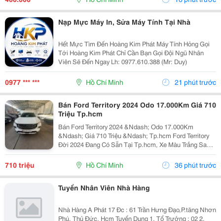
Thực Tế Về...
Nạp Mực Máy In, Sửa Máy Tính Tại Nhà
Hết Mực Tìm Đến Hoàng Kim Phát Máy Tính Hỏng Gọi
Tới Hoàng Kim Phát Chỉ Cần Bạn Gọi Đội Ngũ Nhân
Viên Sẽ Đến Ngay Lh: 0977.610.388 (Mr: Duy)
0977 *** ***
Hồ Chí Minh
21 phút trước
Bán Ford Territory 2024 Odo 17.000Km Giá 710
Triệu Tp.hcm
Bán Ford Territory 2024 &Ndash; Odo 17.000Km
&Ndash; Giá 710 Triệu &Ndash; Tp.hcm Ford Territory
Đời 2024 Đang Có Sẵn Tại Tp.hcm, Xe Màu Trắng Sang
Trọng, Ngoại Hình Hiện Đại, Phù Hợp Nhu Cầu Sử Dụng
Gia Đình, Đi Làm Hoặc Kinh Doanh Dịch Vụ. &Diams;...
710 triệu
Hồ Chí Minh
36 phút trước
Tuyển Nhân Viên Nhà Hàng
Nhà Hàng A Phát 17 Đc : 61 Trần Hưng Đạo,P.tăng Nhơn
Phú, Thủ Đức, Hcm Tuyển Dụng 1. Tổ Trưởng : 02 2.