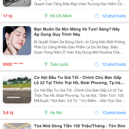
Quanh Cao Tầng Siêu Đẹp View Trường Học Hiếm Có -
Diện Tích: 100M2. - Kết Cấu: 4 Tầng Btct - Hxh 6M
Thông Trường Sa - Khu Vực Tập Trung Nhà Cao...
17 tỷ
Hồ Chí Minh
12 phút trước
Bạn Muốn Da Mịn Màng Và Tươi Sáng? Hãy
Áp Dụng Quy Trình Này
Bí Quyết Chăm Da Đúng Cách, Ai Cũng Nên Biết Không
Phải Cứ Càng Nhiều Sản Phẩm Là Da Sẽ Đẹp. Điều
Quan Trọng Nằm Ở Việc Xây Dựng Một Routine Chăm
Sóc Da Khoa Học, Phù Hợp Với Nhu Cầu Làn Da Và
Duy Trì Đều Đặn Mỗi Ngày. Khi Bạn Biết Cách Kết Hợp...
0303 *** ***
Toàn quốc
12 phút trước
Cơ Hội Đầu Tư Giá Tốt - Chính Chủ Bán Gấp
Lô 22 Tại Thôn Trại Hồ, Đoài Phương, Tp.hà
Nội.
Cơ Hội Đầu Tư Giá Tốt - Chính Chủ Bán Gấp Lô 22 Tại
Thôn Trại Hồ, Đoài Phương, Tp.hà Nội. *Diện Tích: 100
M&Sup2; *Giá Bán: 3,6 Tỷ. **Ưu Điểm: - Gần Trục Giao
Thông Huyết Mạch - Chỉ 500M Ra Quốc Lộ 21A ↠ Di
Chuyển Nhanh Về Trung Tâm Và Các...
3,6 tỷ
Hà Nội
13 phút trước
Tòa Nhà Dòng Tiền 100 Triệu/Tháng - Tôn Đức