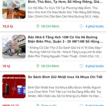
Bình, Thủ Đức, Tp Hcm, Sổ Hồng Riêng, Giá
10.5 Tỷ.
Cơ Hội Đầu Tư Cực Tốt Tại Phường Hiệp Bình, Thủ
Đức Cho Anh Chị Nào Muốn Giữ Tiền Bằng Bất Động
Sản. Chính Chủ Cần Bán Căn Nhà Đường Số 3, Hiệp
Bình Phước Cũ, Chỉ Vài Bước Là Ra Ql13, Sát Vạn
Phúc City, Vị Trí Rất Đẹp, Khu Vực Dân Trí Cao Và
10,5 tỷ
Hồ Chí Minh
4 phút trước
Cực...
Bán Nhà 6 Tầng Hxh 10M Có Vỉa Hè Đường
Điện Biên Phủ, Quận 3 - Dt 4M*14M Sổ Hồng
Hoàn Công Chuẩn - Chính Chủ 1 Đời Xưa * Lh
* Không Có Căn Thứ 2 So Sánh Giá Và Vị Trí Siêu Đẹp *
Giang
* Đường 10M Có Vỉa Hè - Nhà 6 Tầng Lung Linh Đ.điện
Biên Phủ Thông Nguyễn Thiện Thuật - Chính Chủ 1 Đời:
- Diện Tích: 56M2. Ngang 4M * 14M. -Kết Cấu: 6 Tầng
Btct Mới Có Sân Thượng Uống Trà Ngắm...
16 tỷ
Hồ Chí Minh
6 phút trước
So Sánh Bình Giữ Nhiệt Inox Và Nhựa Chi Tiết
Bình Giữ Nhiệt Inox Và Nhựa Đều Được Nhiều Người
Lựa Chọn Nhờ Tính Tiện Lợi Và Đa Dạng Mẫu Mã. Tuy
Nhiên, Mỗi Chất Liệu Sẽ Có Những Ưu Điểm Và Hạn
Chế Riêng Về Khả Năng Giữ Nhiệt, Độ Bền Cũng Như
Độ An Toàn. Nếu Bạn Đang Phân Vân Bình Giữ Nhiệt
0909 *** ***
Toàn quốc
9 phút trước