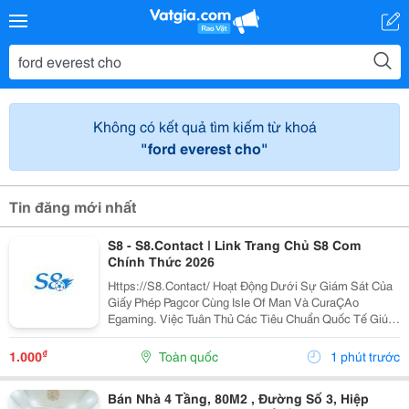
Không có kết quả tìm kiếm từ khoá
"ford everest cho"
Tin đăng mới nhất
S8 - S8.Contact | Link Trang Chủ S8 Com
Chính Thức 2026
Https://S8.Contact/ Hoạt Động Dưới Sự Giám Sát Của
Giấy Phép Pagcor Cùng Isle Of Man Và CuraÇAo
Egaming. Việc Tuân Thủ Các Tiêu Chuẩn Quốc Tế Giúp
Thương Hiệu Duy Trì Môi Trường Giải Trí Minh Bạch,
Công Bằng Và Đáng Tin Cậy Cho Cộng Đồng Người...
₫
1.000
Toàn quốc
1 phút trước
Bán Nhà 4 Tầng, 80M2 , Đường Số 3, Hiệp