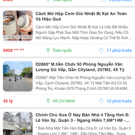
Inox...
Cách Mở Hộp Cơm Giữ Nhiệt Bị Kẹt An Toàn
Và Hiệu Quả
Cách Mở Hộp Cơm Giữ Nhiệt Bị Kẹt Là Vấn Đề Nhiều
Người Gặp Phải Sau Một Thời Gian Sử Dụng. Nếu Cố
Mở Bằng Lực Mạnh, Nắp Hoặc Gioăng Có Thể Bị Ảnh
Hưởng. Dưới Đây Là Những Cách Xử Lý Đơn Giản
Giúp Bạn Mở Hộp Dễ Dàng Hơn. 1. Vì Sao Hộp Cơm
0909 *** ***
Toàn quốc
11 phút trước
Giữ Nhiệt...
D2860* M.tiền Chdv 50 Phòng Nguyễn Văn
Lượng Gò Vấp, Gần Cityland, 257M2, 4X Tỷ
D2860* Mặt Tiền Chdv 50 Phòng Nguyễn Văn Lượng Gò
Vấp, Cạnh Cityland, 257M2, 4X Tỷ Mặt Tiền Kd Có 50
Phòng Trọ, Khoán 50Tr/Tháng D.tích 257M2 (6.5X40M,
Odt), Đất Vuông A4 Kết Cấu 1 Trệt, 2L, St Đ. 20M Thông
(Qh 30M) Kết Bạn Zalo Nhận Thông...
45 tỷ
Hồ Chí Minh
12 phút trước
Chính Chủ Xưa Ở Nay Bán Nhà 4 Tầng Hxh Đ.
Lê Văn Sỹ, Quận 3 - Ngang Hiếm 7,6M*14M -
Dòng Tiền Cho Thuê Khoán 30Tr/Th - Xung
* Bán Nhà Mặt Tiền Hxh Đậu Cửa Đ. Lê Văn Sỹ, Quận 3
Quanh Nhà Xây Cao Tầng
- Ngang Lớn 7,6M * 14M - Sẵn Dòng Tiền Đều - Xung