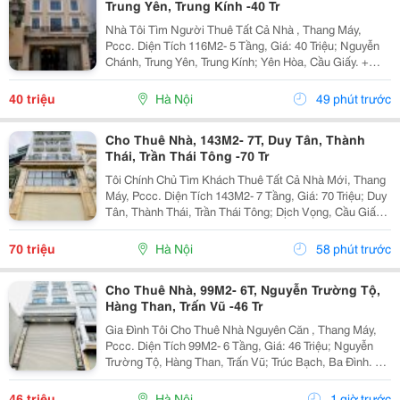
Trung Yên, Trung Kính -40 Tr
Nhà Tôi Tìm Người Thuê Tất Cả Nhà , Thang Máy,
Pccc. Diện Tích 116M2- 5 Tầng, Giá: 40 Triệu; Nguyễn
Chánh, Trung Yên, Trung Kính; Yên Hòa, Cầu Giấy. +
Liên Hệ Trực Tiếp Chủ Nhà: 0945471581 + Vỉa Hè Lớn,
Mặt Tiền Rộng,Thoáng. + Vị Trí Gần Ngay Ngã...
40 triệu
Hà Nội
49 phút trước
Cho Thuê Nhà, 143M2- 7T, Duy Tân, Thành
Thái, Trần Thái Tông -70 Tr
Tôi Chính Chủ Tìm Khách Thuê Tất Cả Nhà Mới, Thang
Máy, Pccc. Diện Tích 143M2- 7 Tầng, Giá: 70 Triệu; Duy
Tân, Thành Thái, Trần Thái Tông; Dịch Vọng, Cầu Giấy.
+ Liên Hệ Trực Tiếp Chủ Nhà: 0988289962 + Vỉa Hè
Lớn, Mặt Tiền Rộng,Thoáng. + Vị Trí Gần...
70 triệu
Hà Nội
58 phút trước
Cho Thuê Nhà, 99M2- 6T, Nguyễn Trường Tộ,
Hàng Than, Trấn Vũ -46 Tr
Gia Đình Tôi Cho Thuê Nhà Nguyên Căn , Thang Máy,
Pccc. Diện Tích 99M2- 6 Tầng, Giá: 46 Triệu; Nguyễn
Trường Tộ, Hàng Than, Trấn Vũ; Trúc Bạch, Ba Đình. +
Liên Hệ Trực Tiếp Chủ Nhà: 0942854881 + Vỉa Hè Lớn,
Mặt Tiền Rộng,Thoáng. + Vị Trí Gần Ngay...
46 triệu
Hà Nội
1 giờ trước