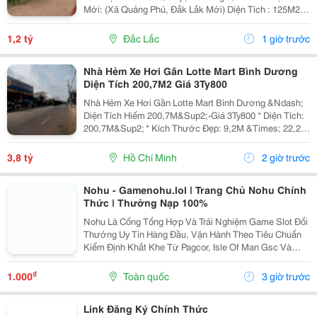
Mới: (Xã Quảng Phú, Đắk Lắk Mới) Diện Tích : 125M2,
75M2 Thổ Cư. Nở Hậu Giá Bán: 1,2 Tỷ(Có Thương
Lượng) - Vị Trí Đẹp Giao Thông Thuận Lợi, Đất...
1,2 tỷ
Đắc Lắc
1 giờ trước
Nhà Hẻm Xe Hơi Gân Lotte Mart Bình Dương
Diện Tích 200,7M2 Giá 3Ty800
Nhà Hẻm Xe Hơi Gần Lotte Mart Bình Dương &Ndash;
Diện Tích Hiếm 200,7M&Sup2;-Giá 3Ty800 * Diện Tích:
200,7M&Sup2; * Kích Thước Đẹp: 9,2M &Times; 22,2M
* Nhà Cấp 4 Gồm 3 Phòng Ngủ, 1 Wc * Hẻm Xe Hơi
Rộng, Ô Tô Vào Tận Nhà * Hướng Đông Nam, Đất...
3,8 tỷ
Hồ Chí Minh
2 giờ trước
Nohu - Gamenohu.lol | Trang Chủ Nohu Chính
Thức | Thưởng Nạp 100%
Nohu Là Cổng Tổng Hợp Và Trải Nghiệm Game Slot Đổi
Thưởng Uy Tín Hàng Đầu, Vận Hành Theo Tiêu Chuẩn
Kiểm Định Khắt Khe Từ Pagcor, Isle Of Man Gsc Và
Curacao Egaming. Tích Hợp Chứng Nhận Bảo Mật
Geotrust Giao Thức Ssl 256-Bit, Trang Web
₫
1.000
Toàn quốc
3 giờ trước
Gamenohu.lol...
Link Đăng Ký Chính Thức