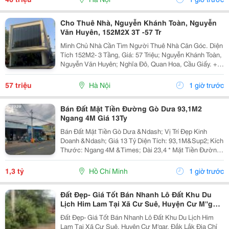
Cho Thuê Nhà, Nguyễn Khánh Toàn, Nguyễn
Văn Huyên, 152M2X 3T -57 Tr
Mình Chủ Nhà Cần Tìm Người Thuê Nhà Căn Góc. Diện
Tích 152M2- 3 Tầng, Giá: 57 Triệu; Nguyễn Khánh Toàn,
Nguyễn Văn Huyên; Nghĩa Đô, Quan Hoa, Cầu Giấy. +
Liên Hệ Trực Tiếp Chủ Nhà: 0946507497 + Vỉa Hè Lớn,
Mặt Tiền Rộng,Thoáng. + Vị Trí Gần Ngay Ngã...
57 triệu
Hà Nội
1 giờ trước
Bán Đất Mặt Tiền Đường Gò Dưa 93,1M2
Ngang 4M Giá 13Ty
Bán Đất Mặt Tiền Gò Dưa &Ndash; Vị Trí Đẹp Kinh
Doanh &Ndash; Giá 13 Tỷ Diện Tích: 93,1M&Sup2; Kích
Thước: Ngang 4M &Times; Dài 23,4 * Mặt Tiền Đường
Lớn, Xe Cộ Qua Lại Đông Đúc. * Thích Hợp Xây Nhà
Phố, Văn Phòng, Cửa Hàng, Showroom Hoặc Đầu...
1,3 tỷ
Hồ Chí Minh
1 giờ trước
Đất Đẹp- Giá Tốt Bán Nhanh Lô Đất Khu Du
Lịch Him Lam Tại Xã Cư Suê, Huyện Cư M''gar,
Đắk Lắk
Đất Đẹp- Giá Tốt Bán Nhanh Lô Đất Khu Du Lịch Him
Lam Tại Xã Cư Suê, Huyện Cư M'gar, Đắk Lắk Địa Chỉ