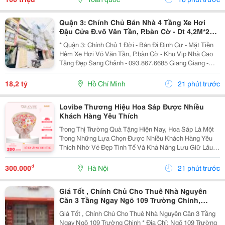
Thưởng Giá Trị....
Quận 3: Chính Chủ Bán Nhà 4 Tầng Xe Hơi
Đậu Cửa Đ.võ Văn Tần, P.bàn Cờ - Dt 4,2M*22M
Sh Vuông Đẹp - Giá Chào Tốt Chỉ 18,2T-
* Quận 3: Chính Chủ 1 Đời - Bán Đi Định Cư - Mặt Tiền
Hẻm Xe Hơi Võ Văn Tần, P.bàn Cờ - Khu Vip Nhà Cao
Tầng Đẹp Sang Chảnh - 093.867.6685 Giang Giang -
Diện Tích: 82M2 - Ngang 3,8M Nở Hậu 4,2M * 22M. -
Kết Cấu: 4 Tầng - Sân Thượng - 4Pn - 5Wc. -...
18,2 tỷ
Hồ Chí Minh
21 phút trước
Lovibe Thương Hiệu Hoa Sáp Được Nhiều
Khách Hàng Yêu Thích
Trong Thị Trường Quà Tặng Hiện Nay, Hoa Sáp Là Một
Trong Những Lựa Chọn Được Nhiều Khách Hàng Yêu
Thích Nhờ Vẻ Đẹp Tinh Tế Và Khả Năng Lưu Giữ Lâu
Dài. Trong Số Những Thương Hiệu Nổi Bật, Lovibe
Đang Dần Trở Thành Cái Tên Được Nhiều Người Lựa
₫
300.000
Hà Nội
21 phút trước
Chọn...
Giá Tốt , Chính Chủ Cho Thuê Nhà Nguyên
Căn 3 Tầng Ngay Ngõ 109 Trường Chinh,
Thanh Xuân, Hà Nội
Giá Tốt , Chính Chủ Cho Thuê Nhà Nguyên Căn 3 Tầng
Ngay Ngõ 109 Trường Chinh * Địa Chỉ: Ngõ 109 Trường