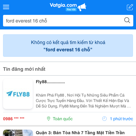
Không có kết quả tìm kiếm từ khoá
"ford everest 16 chỗ"
Tin đăng mới nhất
Fly88...............
Khám Phá Fly88 , Nơi Hội Tụ Những Siêu Phẩm Cá
Cược Trực Tuyến Hàng Đầu. Với Thiết Kế Hiện Đại Và
Dễ Sử Dụng, Fly88 Mang Đến Trải Nghiệm Mượt Mà Dù
Bạn Chơi Trên Điện Thoại Hay Máy Tính. Điểm Tựa
Niềm Tin Của Người Chơi Nằm Ở Hệ Thống Thanh
0986 *** ***
Toàn quốc
1 phút trước
Toán Rõ...
Quận 3: Bán Tòa Nhà 7 Tầng Mặt Tiền Trần