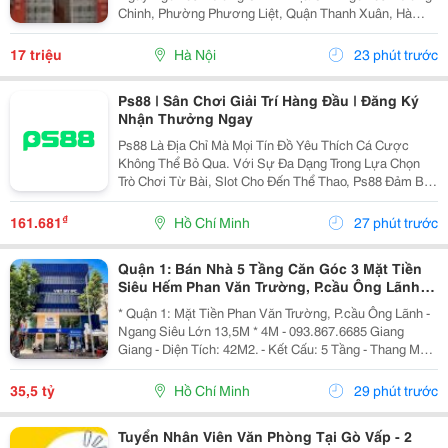
Chinh, Phường Phương Liệt, Quận Thanh Xuân, Hà
Nội. - Nhà Nằm Tại Vị Trí Đẹp, Đường Ô Tô Tránh,
Thuận Tiện Vừa Ở Vừa Kinh Doanh Hoặc Làm Văn...
17 triệu
Hà Nội
23 phút trước
Ps88 | Sân Chơi Giải Trí Hàng Đầu | Đăng Ký
Nhận Thưởng Ngay
Ps88 Là Địa Chỉ Mà Mọi Tín Đồ Yêu Thích Cá Cược
Không Thể Bỏ Qua. Với Sự Đa Dạng Trong Lựa Chọn
Trò Chơi Từ Bài, Slot Cho Đến Thể Thao, Ps88 Đảm Bảo
Mang Đến Những Giây Phút Thư Giãn Đầy Thú Vị Cho
Người Chơi. Chúng Tôi Cam Kết Cung Cấp Dịch Vụ
₫
161.681
Hồ Chí Minh
27 phút trước
Chăm...
Quận 1: Bán Nhà 5 Tầng Căn Góc 3 Mặt Tiền
Siêu Hếm Phan Văn Trường, P.cầu Ông Lãnh-
Dt 13M*4M- Chính Chủ Chào Giá Tốt
* Quận 1: Mặt Tiền Phan Văn Trường, P.cầu Ông Lãnh -
Ngang Siêu Lớn 13,5M * 4M - 093.867.6685 Giang
Giang - Diện Tích: 42M2. - Kết Cấu: 5 Tầng - Thang Máy
- Từ Lầu 2 Xây Vươn Ban Công Ra Rộng 4,5M - Các
Tầng Đều Thiết Kế Làm Vp Cty. - Đang Sẵn...
35,5 tỷ
Hồ Chí Minh
29 phút trước
Tuyển Nhân Viên Văn Phòng Tại Gò Vấp - 2