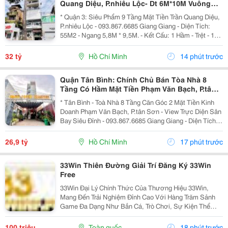
Quang Diệu, P.nhiêu Lộc- Dt 6M*10M Vuông
Đẹp- Nhà 2 Mt Thoáng- Chính Chủ Chào Giá
* Quận 3: Siêu Phẩm 9 Tầng Mặt Tiền Trần Quang Diệu,
Chỉ 32T
P.nhiêu Lộc - 093.867.6685 Giang Giang - Diện Tích:
55M2 - Ngang 5,8M * 9,5M. - Kết Cấu: 1 Hầm - Trệt - 1
Lửng - 5 Tầng - Sân Thượng - Thang Máy. + Tầng Hầm:
Kinh Doanh Giặt Sấy. + Tầng Trệt -...
32 tỷ
Hồ Chí Minh
14 phút trước
Quận Tân Bình: Chính Chủ Bán Tòa Nhà 8
Tầng Có Hầm Mặt Tiền Phạm Văn Bạch, P.tân
Sơn- View Trực Diện Ngắm Máy Bay Đỉnh- Dt
* Tân Bình - Toà Nhà 8 Tầng Căn Góc 2 Mặt Tiền Kinh
Doanh Phạm Văn Bạch, P.tân Sơn - View Trực Diện Sân
Bay Siêu Đỉnh - 093.867.6685 Giang Giang - Diện Tích:
88,4M2 - Ngang 7,5M * 21M. - Kết Cấu: 1 Hầm - 1 Lửng -
6 Tầng - Sân Thượng - Thang Máy...
26,9 tỷ
Hồ Chí Minh
17 phút trước
33Win Thiên Đường Giải Trí Đăng Ký 33Win
Free
33Win Đại Lý Chính Thức Của Thương Hiệu 33Win,
Mang Đến Trải Nghiệm Đỉnh Cao Với Hàng Trăm Sảnh
Game Đa Dạng Như Bắn Cá, Trò Chơi, Sự Kiện Thể
Thao, Xổ Số, Game Bài Và Hơn Thế Nữa. Người Chơi
Còn Nhận Được Nhiều Ưu Đãi Hấp Dẫn Và Phần
100 triệu
Toàn quốc
18 phút trước