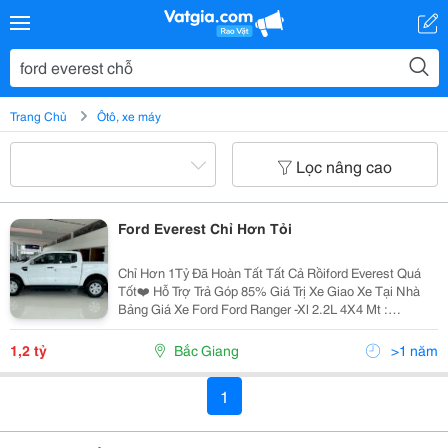
Trang Chủ
Ôtô, xe máy
Lọc nâng cao
Ford Everest Chỉ Hơn Tỏi
Chỉ Hơn 1Tỷ Đã Hoàn Tất Tất Cả Rồiford Everest Quá
Tốt❤️ Hỗ Trợ Trả Góp 85% Giá Trị Xe Giao Xe Tại Nhà
Bảng Giá Xe Ford Ford Ranger -Xl 2.2L 4X4 Mt :
628,000,000₫ -Xls 2.2L 4X2 Mt : 642,000,000₫ -Xls 2.2L
4X2 At : 662,000,000₫ ...
1,2 tỷ
Bắc Giang
>1 năm
1