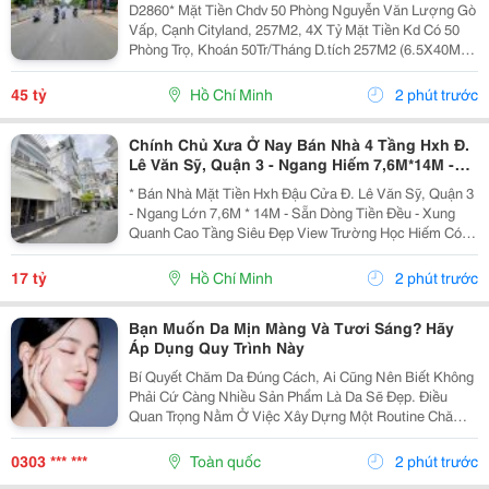
D2860* Mặt Tiền Chdv 50 Phòng Nguyễn Văn Lượng Gò
Vấp, Cạnh Cityland, 257M2, 4X Tỷ Mặt Tiền Kd Có 50
Phòng Trọ, Khoán 50Tr/Tháng D.tích 257M2 (6.5X40M,
Odt), Đất Vuông A4 Kết Cấu 1 Trệt, 2L, St Đ. 20M Thông
(Qh 30M) Kết Bạn Zalo Nhận Thông...
45 tỷ
Hồ Chí Minh
2 phút trước
Chính Chủ Xưa Ở Nay Bán Nhà 4 Tầng Hxh Đ.
Lê Văn Sỹ, Quận 3 - Ngang Hiếm 7,6M*14M -
Dòng Tiền Cho Thuê Khoán 30Tr/Th - Xung
* Bán Nhà Mặt Tiền Hxh Đậu Cửa Đ. Lê Văn Sỹ, Quận 3
Quanh Nhà Xây Cao Tầng
- Ngang Lớn 7,6M * 14M - Sẵn Dòng Tiền Đều - Xung
Quanh Cao Tầng Siêu Đẹp View Trường Học Hiếm Có -
Diện Tích: 100M2. - Kết Cấu: 4 Tầng Btct - Hxh 6M
Thông Trường Sa - Khu Vực Tập Trung Nhà Cao...
17 tỷ
Hồ Chí Minh
2 phút trước
Bạn Muốn Da Mịn Màng Và Tươi Sáng? Hãy
Áp Dụng Quy Trình Này
Bí Quyết Chăm Da Đúng Cách, Ai Cũng Nên Biết Không
Phải Cứ Càng Nhiều Sản Phẩm Là Da Sẽ Đẹp. Điều
Quan Trọng Nằm Ở Việc Xây Dựng Một Routine Chăm
Sóc Da Khoa Học, Phù Hợp Với Nhu Cầu Làn Da Và
Duy Trì Đều Đặn Mỗi Ngày. Khi Bạn Biết Cách Kết Hợp...
0303 *** ***
Toàn quốc
2 phút trước