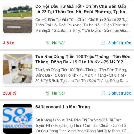
Cơ Hội Đầu Tư Giá Tốt - Chính Chủ Bán Gấp
Lô 22 Tại Thôn Trại Hồ, Đoài Phương, Tp.hà
Nội.
Cơ Hội Đầu Tư Giá Tốt - Chính Chủ Bán Gấp Lô 22 Tại
Thôn Trại Hồ, Đoài Phương, Tp.hà Nội. *Diện Tích: 100
M&Sup2; *Giá Bán: 3,6 Tỷ. **Ưu Điểm: - Gần Trục Giao
Thông Huyết Mạch - Chỉ 500M Ra Quốc Lộ 21A ↠ Di
Chuyển Nhanh Về Trung Tâm Và Các...
3,6 tỷ
Hà Nội
3 phút trước
Tòa Nhà Dòng Tiền 100 Triệu/Tháng - Tôn Đức
Thắng, Đống Đa - 15 Căn Hộ Kk - 75 M2 X 7
Tầng - Mt 6,1 M - 20,8 Tỷ
Tòa Nhà Dòng Tiền 100 Triệu/Tháng - Tôn Đức Thắng,
Đống Đa - 15 Căn Hộ Kk - 75 M2 X 7 Tầng - Mt 6,1 M -
20,8 Tỷ &Bull; Tọa Lạc Tại Tôn Đức Thắng, Đống Đa.
Cách Mặt Phố Khoảng 50 Mét, Cách Ô Tô Tránh Khoảng
10 Mét, Vị Trí Thuận Tiện Khai Thác...
20,8 tỷ
Hà Nội
5 phút trước
S8Nacocom1 La Mot Trong
S8 Khẳng Định Vị Thế Trên Thị Trường Giải Trí Trực
Tuyến Nhờ Hoạt Động Theo Các Tiêu Chuẩn Quốc Tế
Và Chú Trọng Tính Minh Bạch Trong Mọi Quy Trình. Đây