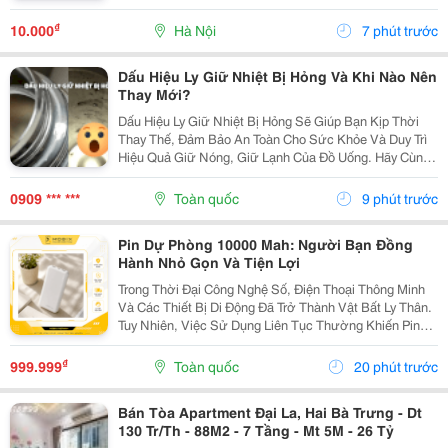
Là Nền Tảng Được Nhiều Người Dùng Đánh Giá Cao
Về Sự Chuyên Nghiệp Và Uy Tín.
₫
10.000
Hà Nội
7 phút trước
Dấu Hiệu Ly Giữ Nhiệt Bị Hỏng Và Khi Nào Nên
Thay Mới?
Dấu Hiệu Ly Giữ Nhiệt Bị Hỏng Sẽ Giúp Bạn Kịp Thời
Thay Thế, Đảm Bảo An Toàn Cho Sức Khỏe Và Duy Trì
Hiệu Quả Giữ Nóng, Giữ Lạnh Của Đồ Uống. Hãy Cùng
Cozycup Tìm Hiểu Những Dấu Hiệu Phổ Biến Trong Bài
Viết Dưới Đây. 1. Những Dấu Hiệu Ly Giữ Nhiệt...
0909 *** ***
Toàn quốc
9 phút trước
Pin Dự Phòng 10000 Mah: Người Bạn Đồng
Hành Nhỏ Gọn Và Tiện Lợi
Trong Thời Đại Công Nghệ Số, Điện Thoại Thông Minh
Và Các Thiết Bị Di Động Đã Trở Thành Vật Bất Ly Thân.
Tuy Nhiên, Việc Sử Dụng Liên Tục Thường Khiến Pin
Cạn Kiệt Nhanh Chóng. Giải Pháp Hoàn Hảo Và Phổ
Biến Nhất Hiện Nay Chính Là Sở Hữu Một Chiếc...
₫
999.999
Toàn quốc
20 phút trước
Bán Tòa Apartment Đại La, Hai Bà Trưng - Dt
130 Tr/Th - 88M2 - 7 Tầng - Mt 5M - 26 Tỷ