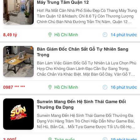
Máy Trung Tâm Quận 12
Hot! Ra Mắt Căn Nhà Phố Siêu Đẹp Có Thang Máy Trung
Tâm Quận 12 &Ndash; Chỉ 8.6 Tỷ Còn Thương Lượng
Chính Chủ Bán Nhà Đường Trần Thị Năm, Quận 12
&Ndash; Vị Trí Đẹp, Khu Dân Cư Hiện Hữu, Tiện Ích Đầy
Đủ. Diện Tích: 4M &Times; 20M Nhà...
8,49 tỷ
Hồ Chí Minh
14 phút trước
Bàn Giám Đốc Chân Sắt Gỗ Tự Nhiên Sang
Trọng
Bàn Làm Việc Giám Đốc Gỗ Tự Nhiên Là Lựa Chọn Phù
Hợp Cho Không Gian Lãnh Đạo Cần Sự Sang Trọng,
Chắc Chắn Và Khác Biệt. Mặt Bàn Gỗ Dày, Vân Gỗ Tự
Nhiên Đẹp Mắt Kết Hợp Cùng Hệ Chân Sắt Hiện Đại,
Tạo Nên Tổng Thể Vừa Bền Bỉ Vừa Tinh Tế. Mẫu Bàn
0987 *** ***
Hồ Chí Minh
16 phút trước
Này...
Sunwin Mang Đến Hệ Sinh Thái Game Đổi
Thưởng Đa Dạng
Sunwin Mang Đến Hệ Sinh Thái Game Đổi Thưởng Đa
Dạng Với Hàng Trăm Trò Chơi Hấp Dẫn Như Game Bài,
Nổ Hũ, Bắn Cá, . Mỗi Tựa Game Được Tối Ưu Đồ Họa
Sắc Nét, Thao Tác Mượt Mà, Tỷ Lệ Trả Thưởng Cạnh
Tranh Cùng Hệ Thống Bảo Mật Hiện Đại.
₫
3.000
Toàn quốc
19 phút trước