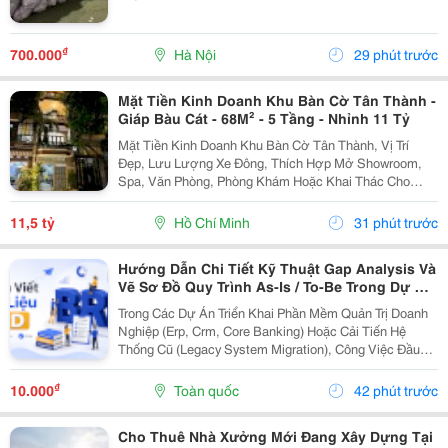
₫
700.000
Hà Nội
29 phút trước
Mặt Tiền Kinh Doanh Khu Bàn Cờ Tân Thành -
Giáp Bàu Cát - 68M² - 5 Tầng - Nhỉnh 11 Tỷ
Mặt Tiền Kinh Doanh Khu Bàn Cờ Tân Thành, Vị Trí
Đẹp, Lưu Lượng Xe Đông, Thích Hợp Mở Showroom,
Spa, Văn Phòng, Phòng Khám Hoặc Khai Thác Cho
Thuê. Ưu Điểm Nổi Bật: Diện Tích: 68M&Sup2; Kết
Cấu: 4 Tầng + Sân Thượng 6 Phòng Ngủ Khép Kín...
11,5 tỷ
Hồ Chí Minh
31 phút trước
Hướng Dẫn Chi Tiết Kỹ Thuật Gap Analysis Và
Vẽ Sơ Đồ Quy Trình As-Is / To-Be Trong Dự Án
Chuyển Đổi Số
Trong Các Dự Án Triển Khai Phần Mềm Quản Trị Doanh
Nghiệp (Erp, Crm, Core Banking) Hoặc Cải Tiến Hệ
Thống Cũ (Legacy System Migration), Công Việc Đầu
Tiên Và Quan Trọng Nhất Của It Ba Không Phải Là Nhảy
Vào Thiết Kế Ngay Tính Năng Mới. Thay Vào Đó,...
₫
10.000
Toàn quốc
42 phút trước
Cho Thuê Nhà Xưởng Mới Đang Xây Dựng Tại