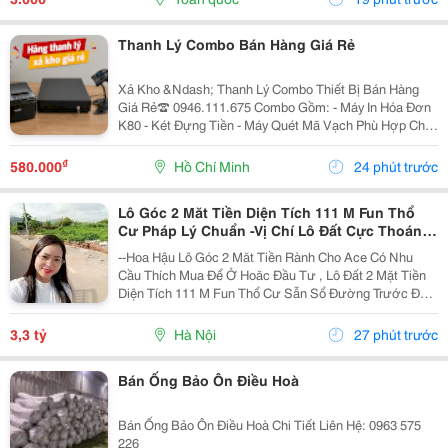
Thanh Lý Combo Bán Hàng Giá Rẻ
Xả Kho &Ndash; Thanh Lý Combo Thiết Bị Bán Hàng
Giá Rẻ☎️ 0946.111.675 Combo Gồm: - Máy In Hóa Đơn
K80 - Két Đựng Tiền - Máy Quét Mã Vạch Phù Hợp Cho
Tạp Hóa, Shop, Siêu Thị Mini, Quán Ăn, Cafe... ☎️ Liên
Hệ: 0946.111.675 Kazuko Việt Nam...
₫
580.000
Hồ Chí Minh
24 phút trước
Lô Góc 2 Măt Tiền Diện Tích 111 M Fun Thổ
Cư Pháp Lý Chuẩn -Vị Chí Lô Đất Cực Thoáng
Mát ,Đất Nằm Mặt Đường Chục
--Hoa Hậu Lô Góc 2 Măt Tiền Rành Cho Ace Có Nhu
Cầu Thích Mua Để Ở Hoăc Đầu Tư , Lô Đất 2 Mặt Tiền
Diện Tích 111 M Fun Thổ Cư Sẫn Sổ Đường Trước Đất
Chuẩn Bị Đang Giải Nhựa Rộng 5,,5 M 2 Ô Tô Tránh
Nhau Vị Trí Đất Sát Trường Học Cấp 1 Thôn Thanh...
3,3 tỷ
Hà Nội
27 phút trước
Bán Ống Bảo Ôn Điều Hoà
Bán Ống Bảo Ôn Điều Hoà Chi Tiết Liên Hệ: 0963 575
226