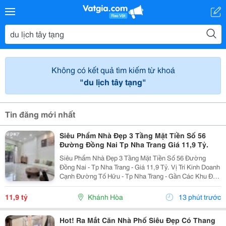
Không có kết quả tìm kiếm từ khoá
"du lịch tây tạng"
Tin đăng mới nhất
Siêu Phẩm Nhà Đẹp 3 Tầng Mặt Tiền Số 56
Đường Đồng Nai Tp Nha Trang Giá 11,9 Tỷ.
Siêu Phẩm Nhà Đẹp 3 Tầng Mặt Tiền Số 56 Đường
Đồng Nai - Tp Nha Trang - Giá 11,9 Tỷ. Vị Trí Kinh Doanh
Cạnh Đường Tố Hữu - Tp Nha Trang - Gần Các Khu Đô
Thị. Nhà Mới Đẹp 3 Tầng Mặt Tiền + 1 Mặt Hẻm - Kiến
Trúc Hiện Đại - Đầy Đủ Tiện Nghi. - Nhà Có...
11,9 tỷ
Khánh Hòa
13 phút trước
Hot! Ra Mắt Căn Nhà Phố Siêu Đẹp Có Thang