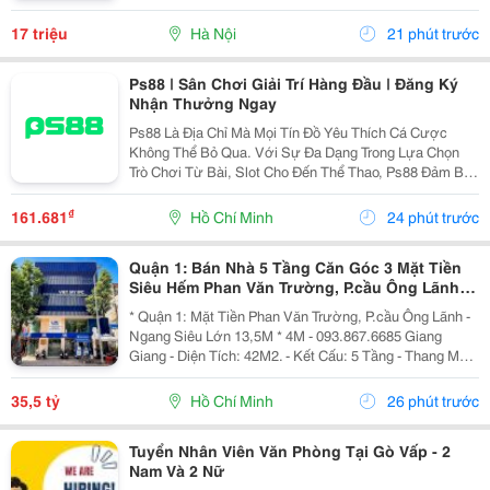
Nội. - Nhà Nằm Tại Vị Trí Đẹp, Đường Ô Tô Tránh,
Thuận Tiện Vừa Ở Vừa Kinh Doanh Hoặc Làm Văn...
17 triệu
Hà Nội
21 phút trước
Ps88 | Sân Chơi Giải Trí Hàng Đầu | Đăng Ký
Nhận Thưởng Ngay
Ps88 Là Địa Chỉ Mà Mọi Tín Đồ Yêu Thích Cá Cược
Không Thể Bỏ Qua. Với Sự Đa Dạng Trong Lựa Chọn
Trò Chơi Từ Bài, Slot Cho Đến Thể Thao, Ps88 Đảm Bảo
Mang Đến Những Giây Phút Thư Giãn Đầy Thú Vị Cho
Người Chơi. Chúng Tôi Cam Kết Cung Cấp Dịch Vụ
₫
161.681
Hồ Chí Minh
24 phút trước
Chăm...
Quận 1: Bán Nhà 5 Tầng Căn Góc 3 Mặt Tiền
Siêu Hếm Phan Văn Trường, P.cầu Ông Lãnh-
Dt 13M*4M- Chính Chủ Chào Giá Tốt
* Quận 1: Mặt Tiền Phan Văn Trường, P.cầu Ông Lãnh -
Ngang Siêu Lớn 13,5M * 4M - 093.867.6685 Giang
Giang - Diện Tích: 42M2. - Kết Cấu: 5 Tầng - Thang Máy
- Từ Lầu 2 Xây Vươn Ban Công Ra Rộng 4,5M - Các
Tầng Đều Thiết Kế Làm Vp Cty. - Đang Sẵn...
35,5 tỷ
Hồ Chí Minh
26 phút trước
Tuyển Nhân Viên Văn Phòng Tại Gò Vấp - 2
Nam Và 2 Nữ