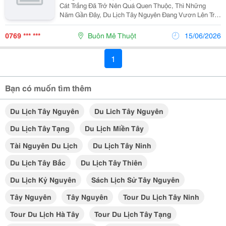
Cát Trắng Đã Trở Nên Quá Quen Thuộc, Thì Những
Năm Gần Đây, Du Lịch Tây Nguyên Đang Vươn Lên Trở
Thành Một Xu Hướng Khám Phá Hàng Đầu. Sức Hút
Mãnh Liệt Của Vùng Đất Này Đến Từ Sự Nguyên Sơ
0769 *** ***
Buôn Mê Thuột
15/06/2026
Của Đại...
1
Bạn có muốn tìm thêm
Du Lịch Tây Nguyên
Du Lich Tây Nguyên
Du Lịch Tây Tạng
Du Lịch Miền Tây
Tài Nguyên Du Lịch
Du Lịch Tây Ninh
Du Lịch Tây Bắc
Du Lịch Tây Thiên
Du Lịch Kỷ Nguyên
Sách Lịch Sử Tây Nguyên
Tây Nguyên
Tây Nguyên
Tour Du Lịch Tây Ninh
Tour Du Lịch Hà Tây
Tour Du Lịch Tây Tạng