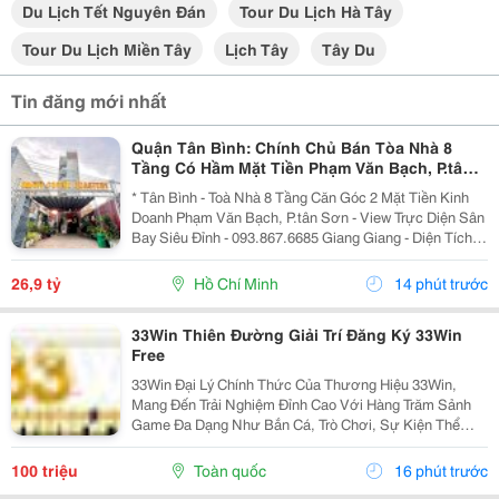
Du Lịch Tết Nguyên Đán
Tour Du Lịch Hà Tây
Tour Du Lịch Miền Tây
Lịch Tây
Tây Du
Tin đăng mới nhất
Quận Tân Bình: Chính Chủ Bán Tòa Nhà 8
Tầng Có Hầm Mặt Tiền Phạm Văn Bạch, P.tân
Sơn- View Trực Diện Ngắm Máy Bay Đỉnh- Dt
* Tân Bình - Toà Nhà 8 Tầng Căn Góc 2 Mặt Tiền Kinh
Doanh Phạm Văn Bạch, P.tân Sơn - View Trực Diện Sân
Bay Siêu Đỉnh - 093.867.6685 Giang Giang - Diện Tích:
88,4M2 - Ngang 7,5M * 21M. - Kết Cấu: 1 Hầm - 1 Lửng -
6 Tầng - Sân Thượng - Thang Máy...
26,9 tỷ
Hồ Chí Minh
14 phút trước
33Win Thiên Đường Giải Trí Đăng Ký 33Win
Free
33Win Đại Lý Chính Thức Của Thương Hiệu 33Win,
Mang Đến Trải Nghiệm Đỉnh Cao Với Hàng Trăm Sảnh
Game Đa Dạng Như Bắn Cá, Trò Chơi, Sự Kiện Thể
Thao, Xổ Số, Game Bài Và Hơn Thế Nữa. Người Chơi
Còn Nhận Được Nhiều Ưu Đãi Hấp Dẫn Và Phần
100 triệu
Toàn quốc
16 phút trước
Thưởng Giá Trị....