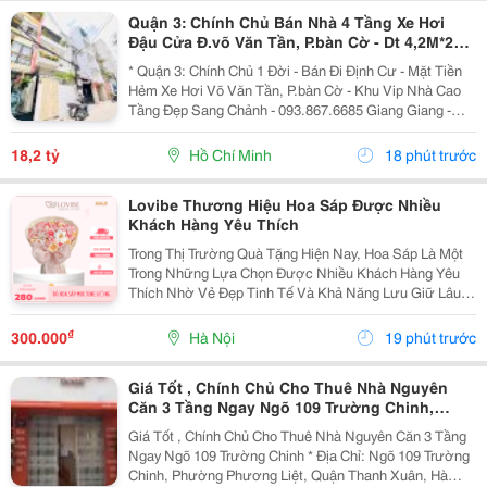
Quận 3: Chính Chủ Bán Nhà 4 Tầng Xe Hơi
Đậu Cửa Đ.võ Văn Tần, P.bàn Cờ - Dt 4,2M*22M
Sh Vuông Đẹp - Giá Chào Tốt Chỉ 18,2T-
* Quận 3: Chính Chủ 1 Đời - Bán Đi Định Cư - Mặt Tiền
Hẻm Xe Hơi Võ Văn Tần, P.bàn Cờ - Khu Vip Nhà Cao
Tầng Đẹp Sang Chảnh - 093.867.6685 Giang Giang -
Diện Tích: 82M2 - Ngang 3,8M Nở Hậu 4,2M * 22M. -
Kết Cấu: 4 Tầng - Sân Thượng - 4Pn - 5Wc. -...
18,2 tỷ
Hồ Chí Minh
18 phút trước
Lovibe Thương Hiệu Hoa Sáp Được Nhiều
Khách Hàng Yêu Thích
Trong Thị Trường Quà Tặng Hiện Nay, Hoa Sáp Là Một
Trong Những Lựa Chọn Được Nhiều Khách Hàng Yêu
Thích Nhờ Vẻ Đẹp Tinh Tế Và Khả Năng Lưu Giữ Lâu
Dài. Trong Số Những Thương Hiệu Nổi Bật, Lovibe
Đang Dần Trở Thành Cái Tên Được Nhiều Người Lựa
₫
300.000
Hà Nội
19 phút trước
Chọn...
Giá Tốt , Chính Chủ Cho Thuê Nhà Nguyên
Căn 3 Tầng Ngay Ngõ 109 Trường Chinh,
Thanh Xuân, Hà Nội
Giá Tốt , Chính Chủ Cho Thuê Nhà Nguyên Căn 3 Tầng
Ngay Ngõ 109 Trường Chinh * Địa Chỉ: Ngõ 109 Trường
Chinh, Phường Phương Liệt, Quận Thanh Xuân, Hà