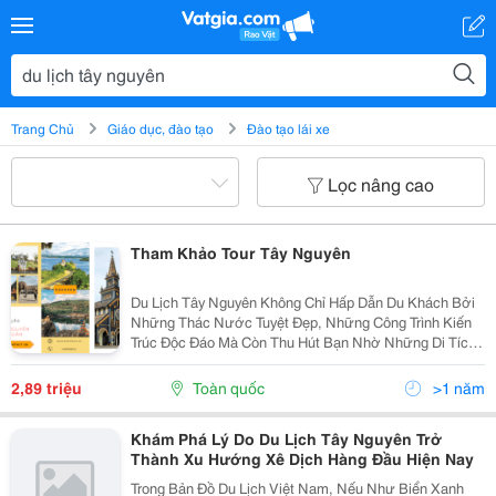
Trang Chủ
Giáo dục, đào tạo
Đào tạo lái xe
Lọc nâng cao
Tham Khảo Tour Tây Nguyên
Du Lịch Tây Nguyên Không Chỉ Hấp Dẫn Du Khách Bởi
Những Thác Nước Tuyệt Đẹp, Những Công Trình Kiến
Trúc Độc Đáo Mà Còn Thu Hút Bạn Nhờ Những Di Tích
Lịch Sử Oai Hùng Và Những Khu Du Lịch Sinh Thái Đa
Dạng. Tour Tây Nguyên Của Antamtour Là Chương...
2,89 triệu
Toàn quốc
>1 năm
Khám Phá Lý Do Du Lịch Tây Nguyên Trở
Thành Xu Hướng Xê Dịch Hàng Đầu Hiện Nay
Trong Bản Đồ Du Lịch Việt Nam, Nếu Như Biển Xanh