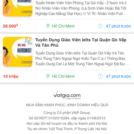
Tuyển Nhân Viên Văn Phòng Tại Gò Vấp - 2 Nam Và 2
Nữ Nhân Viên Văn Phòng: (Là Sinh Viên Hoặc Đã Tốt
Nghiệp Cao Đẳng/ Đại Học) 1/ Vị Trí: Nhân Viên Full
Time (2 Nam 2 Nữ) Ca Làm: 13:00 Đến 21:00 (1 Tháng
Được Nghỉ Phép 1 Ngày, Và Hưởng Các Ngày...
₫
26.000
Hồ Chí Minh
47 phút trước
Tuyển Dụng Giáo Viên Ielts Tại Quận Gò Vấp
Và Tân Phú
Tuyển Dụng Giáo Viên Ielts Tại Quận Gò Vấp Và Tân
Phú Trung Tâm Ngoại Ngữ Kiến Tạo C.e.t Thông Báo
Tuyển Dụng Cet Là Một Trung Tâm Ngoại Ngữ Đã Được
Thành Lập 16 Năm Chuyên Về Chương Trình Anh Văn
Học Thuật Ielts &Ndash; Toefl Ibt. Trung Tâm...
10 triệu
Hồ Chí Minh
47 phút trước
MUA SẮM HẠNH PHÚC, KINH DOANH HIỆU QUẢ
Công ty Cổ phần VNP Group.
Số GCNDT: 0102015284, cấp ngày 21/06/2012
Nơi cấp: Sở kế hoạch và đầu tư thành phố Hà Nội
Trụ sở chính: 102 Thái Thịnh, P. Trung Liệt, Hà Nội