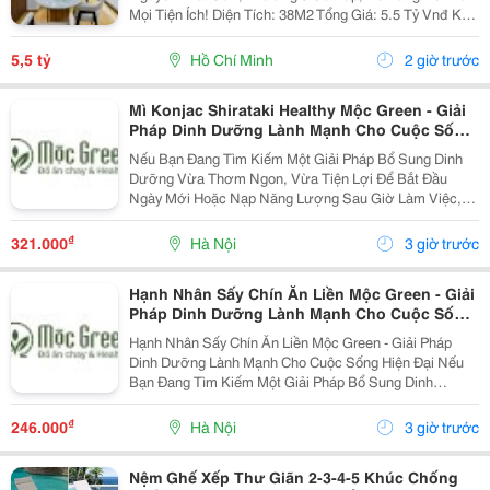
Mọi Tiện Ích! Diện Tích: 38M2 Tổng Giá: 5.5 Tỷ Vnđ Kết
Cấu: Nhà 1 Trệt 2 Lầu Kiên Cố, 3Pn, 3Wc, Ban Công,
Sân Thượng Thoáng Mát, Sẵn Sàng Dọn...
5,5 tỷ
Hồ Chí Minh
2 giờ trước
Mì Konjac Shirataki Healthy Mộc Green - Giải
Pháp Dinh Dưỡng Lành Mạnh Cho Cuộc Sống
Hiện Đại
Nếu Bạn Đang Tìm Kiếm Một Giải Pháp Bổ Sung Dinh
Dưỡng Vừa Thơm Ngon, Vừa Tiện Lợi Để Bắt Đầu
Ngày Mới Hoặc Nạp Năng Lượng Sau Giờ Làm Việc,
Thì Mì Konjac Shirataki Healthy Mộc Green Chính Là
Lựa Chọn Hoàn Hảo. Vì Sao Nên Lựa Chọn Mì Konjac...
₫
321.000
Hà Nội
3 giờ trước
Hạnh Nhân Sấy Chín Ăn Liền Mộc Green - Giải
Pháp Dinh Dưỡng Lành Mạnh Cho Cuộc Sống
Hiện Đại
Hạnh Nhân Sấy Chín Ăn Liền Mộc Green - Giải Pháp
Dinh Dưỡng Lành Mạnh Cho Cuộc Sống Hiện Đại Nếu
Bạn Đang Tìm Kiếm Một Giải Pháp Bổ Sung Dinh
Dưỡng Vừa Thơm Ngon, Vừa Tiện Lợi Để Bắt Đầu
Ngày Mới Hoặc Nạp Năng Lượng Sau Giờ Làm Việc,
₫
246.000
Hà Nội
3 giờ trước
Thì Hạnh Nhân...
Nệm Ghế Xếp Thư Giãn 2-3-4-5 Khúc Chống