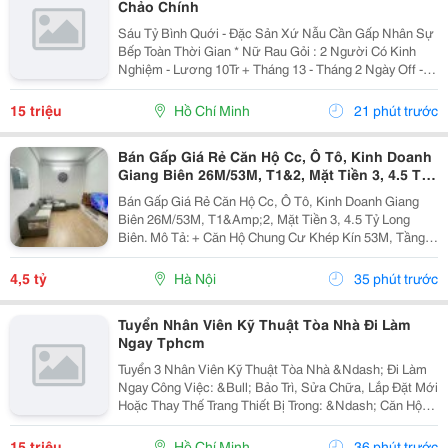
Chảo Chính
Sáu Tỷ Bình Quới - Đặc Sản Xứ Nẫu Cần Gấp Nhân Sự
Bếp Toàn Thời Gian * Nữ Rau Gỏi : 2 Người Có Kinh
Nghiệm - Lương 10Tr + Tháng 13 - Tháng 2 Ngày Off -
Lễ X 2 - Được Nghỉ Tết Nđ * Chảo Chính : 2 Người Có
Kinh Nghiệm + Sức Khỏe Tốt...
15 triệu
Hồ Chí Minh
21 phút trước
Bán Gấp Giá Rẻ Căn Hộ Cc, Ô Tô, Kinh Doanh
Giang Biên 26M/53M, T1&2, Mặt Tiền 3, 4.5 Tỷ
Long Biên.
Bán Gấp Giá Rẻ Căn Hộ Cc, Ô Tô, Kinh Doanh Giang
Biên 26M/53M, T1&Amp;2, Mặt Tiền 3, 4.5 Tỷ Long
Biên. Mô Tả: + Căn Hộ Chung Cư Khép Kín 53M, Tầng 1
Và 2 Đế Căn Hộ Chung Cư, Đất Sổ Đỏ Lâu Dài. + Kinh
Doanh Bất Chấp Các Loại Hình, Quỹ Đất Rộng...
4,5 tỷ
Hà Nội
35 phút trước
Tuyển Nhân Viên Kỹ Thuật Tòa Nhà Đi Làm
Ngay Tphcm
Tuyển 3 Nhân Viên Kỹ Thuật Tòa Nhà &Ndash; Đi Làm
Ngay Công Việc: &Bull; Bảo Trì, Sửa Chữa, Lắp Đặt Mới
Hoặc Thay Thế Trang Thiết Bị Trong: &Ndash; Căn Hộ
Dịch Vụ &Ndash; Nhà Trọ, Chung Cư Mini &Bull; Kiểm
Tra Và Xử Lý Sự Cố Phát Sinh...
15 triệu
Hồ Chí Minh
36 phút trước