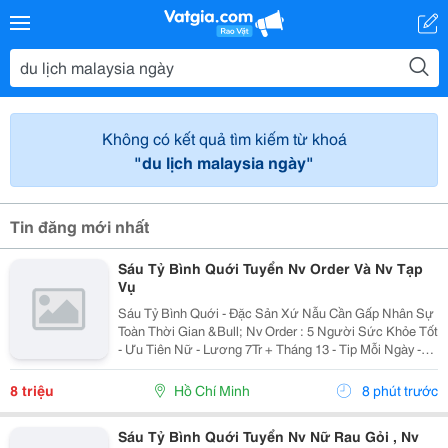
Không có kết quả tìm kiếm từ khoá
"du lịch malaysia ngày"
Tin đăng mới nhất
Sáu Tỷ Bình Quới Tuyển Nv Order Và Nv Tạp
Vụ
Sáu Tỷ Bình Quới - Đặc Sản Xứ Nẫu Cần Gấp Nhân Sự
Toàn Thời Gian &Bull; Nv Order : 5 Người Sức Khỏe Tốt
- Ưu Tiên Nữ - Lương 7Tr + Tháng 13 - Tip Mỗi Ngày -
Có Ca Suốt Hoặc Ca Gãy - Tháng 2 Ngày Off - Lễ X 2 -
Được Nghỉ Tết Nđ ...
8 triệu
Hồ Chí Minh
8 phút trước
Sáu Tỷ Bình Quới Tuyển Nv Nữ Rau Gỏi , Nv