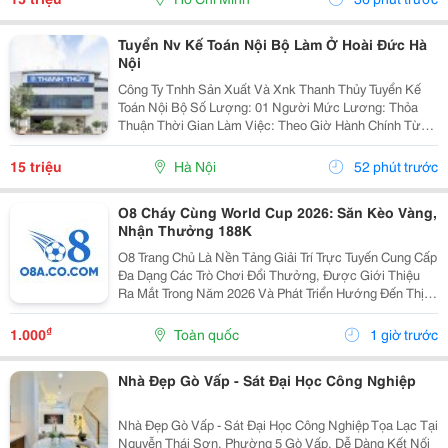
Tuyển Nv Kế Toán Nội Bộ Làm Ở Hoài Đức Hà
Nội
Công Ty Tnhh Sản Xuất Và Xnk Thanh Thủy Tuyển Kế
Toán Nội Bộ Số Lượng: 01 Người Mức Lương: Thỏa
Thuận Thời Gian Làm Việc: Theo Giờ Hành Chính Từ
Thứ 2 Đến Thứ 7. Nội Dung Công Việc: - Làm Hợp Đồng
Mua Bán, Tính Lương Nhân Viên, Hợp...
15 triệu
Hà Nội
52 phút trước
O8 Cháy Cùng World Cup 2026: Săn Kèo Vàng,
Nhận Thưởng 188K
O8 Trang Chủ Là Nền Tảng Giải Trí Trực Tuyến Cung Cấp
Đa Dạng Các Trò Chơi Đổi Thưởng, Được Giới Thiệu
Ra Mắt Trong Năm 2026 Và Phát Triển Hướng Đến Thị
Trường Châu Á. Theo Thông Tin Từ Nền Tảng, O8 Hoạt
Động Theo Các Tiêu Chuẩn Áp Dụng Trong Lĩnh...
₫
1.000
Toàn quốc
1 giờ trước
Nhà Đẹp Gò Vấp - Sát Đại Học Công Nghiệp
Nhà Đẹp Gò Vấp - Sát Đại Học Công Nghiệp Tọa Lạc Tại
Nguyễn Thái Sơn, Phường 5 Gò Vấp, Dễ Dàng Kết Nối