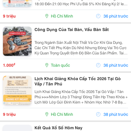
18:00 Đến 21:00 Học Phí Ưu Đãi 5% Khi Đăng Ký 2/ Ielts
Basic Tối 3 5 7 Khai Giảng: 07//07/2026 Khung Giờ:
18:00 Đến 21:00 ...
9 triệu
Hồ Chí Minh
36 phút trước
Công Dụng Của Tai Bàn, Vấu Bàn Sắt
Trong Ngành Sản Xuất Nội Thất Và Cơ Khí Gia Dụng,
Các Chi Tiết Phụ Kiện Dù Nhỏ Nhưng Đóng Vai Trò Cực
Kỳ Quan Trọng Quyết Định Độ Bền Của Sản Phẩm. Tai
Bàn Sắt (Hay Còn Gọi Là Tai Sắt Cho Bàn Ghế, Vấu Bàn
Sắt, Tai Khóa, Tai Khóa Sắt ) Chính Là Một...
₫
1.000
Toàn quốc
36 phút trước
Lịch Khai Giảng Khóa Cấp Tốc 2026 Tại Gò
Vấp / Tân Phú
Lịch Khai Giảng Khóa Cấp Tốc 2026 Tại Gò Vấp / Tân
Phú ≫≫≫Nhóm Lớp 3 Tháng/ Đóng Tiền Hp Theo Khóa +
Lịch Mở Lớp Gửi Đính Kèm + Nhóm Học Nhờ 7-8 Bạn/
Lớp + Giáo Trình Ielts Có Band Điểm Lộ Trình, Sách
Nước Ngoài Bám Sát + Chia Đều 4 Kỹ...
9 triệu
Hồ Chí Minh
38 phút trước
Kết Quả Xổ Số Hôm Nay