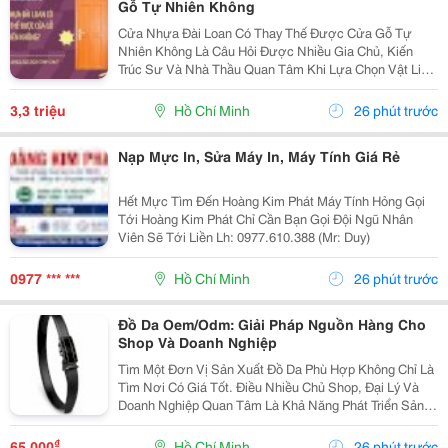
Gỗ Tự Nhiên Không
Cửa Nhựa Đài Loan Có Thay Thế Được Cửa Gỗ Tự
Nhiên Không Là Câu Hỏi Được Nhiều Gia Chủ, Kiến
Trúc Sư Và Nhà Thầu Quan Tâm Khi Lựa Chọn Vật Liệu
Cửa Cho Các Công Trình Hiện Đại. Trong Bối Cảnh Giá
Gỗ Tự Nhiên Ngày Càng Cao, Khai Thác Gỗ Gây Áp
3,3 triệu
Hồ Chí Minh
26 phút trước
Lực Lên...
Nạp Mực In, Sửa Máy In, Máy Tính Giá Rẻ
Hết Mực Tìm Đến Hoàng Kim Phát Máy Tính Hỏng Gọi
Tới Hoàng Kim Phát Chỉ Cần Bạn Gọi Đội Ngũ Nhân
Viên Sẽ Tới Liền Lh: 0977.610.388 (Mr: Duy)
0977 *** ***
Hồ Chí Minh
26 phút trước
Đồ Da Oem/Odm: Giải Pháp Nguồn Hàng Cho
Shop Và Doanh Nghiệp
Tìm Một Đơn Vị Sản Xuất Đồ Da Phù Hợp Không Chỉ Là
Tìm Nơi Có Giá Tốt. Điều Nhiều Chủ Shop, Đại Lý Và
Doanh Nghiệp Quan Tâm Là Khả Năng Phát Triển Sản
Phẩm, Duy Trì Nguồn Hàng Ổn Định Và Hỗ Trợ Lâu Dài.
Khi Làm Việc Trực Tiếp Với Đơn Vị Sản Xuất,...
₫
65.000
Hồ Chí Minh
26 phút trước