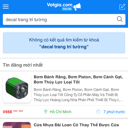
Không có kết quả tìm kiếm từ khoá
"decal trang trí tường"
Tin đăng mới nhất
Bơm Bánh Răng, Bơm Piston, Bơm Cánh Gạt,
Bơm Thủy Lực Loại Tốt
Bơm Bánh Răng, Bơm Piston, Bơm Cánh Gạt, Bơm
Thủy Lực Loại Tốt Công Ty Cổ Phần Máy Và Thiết Bị
Thủy Lực Hoàng Long Nhà Phân Phối Thiết Bị Thủy Lực
- Khí Nén Và Máy Móc Tự Động Hóa. Tư Vấn, Sửa
Chữa, Thi Công, Thiết Kế Hệ Thống Thủy Lực Nhanh
0988 *** ***
Hồ Chí Minh
7 phút trước
Thủy Lực...
Cửa Nhựa Đài Loan Có Thay Thế Được Cửa