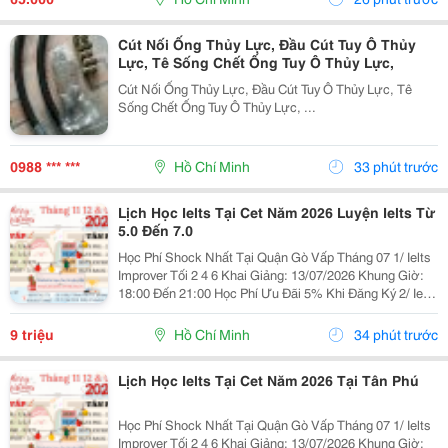
Cút Nối Ống Thủy Lực, Đầu Cút Tuy Ô Thủy
Lực, Tê Sống Chết Ống Tuy Ô Thủy Lực,
Cút Nối Ống Thủy Lực, Đầu Cút Tuy Ô Thủy Lực, Tê
Sống Chết Ống Tuy Ô Thủy Lực, ...
0988 *** ***
Hồ Chí Minh
33 phút trước
Lịch Học Ielts Tại Cet Năm 2026 Luyện Ielts Từ
5.0 Đến 7.0
Học Phí Shock Nhất Tại Quận Gò Vấp Tháng 07 1/ Ielts
Improver Tối 2 4 6 Khai Giảng: 13/07/2026 Khung Giờ:
18:00 Đến 21:00 Học Phí Ưu Đãi 5% Khi Đăng Ký 2/ Ielts
Basic Tối 3 5 7 Khai Giảng: 07//07/2026 Khung Giờ:
18:00 Đến 21:00 ...
9 triệu
Hồ Chí Minh
34 phút trước
Lịch Học Ielts Tại Cet Năm 2026 Tại Tân Phú
Học Phí Shock Nhất Tại Quận Gò Vấp Tháng 07 1/ Ielts
Improver Tối 2 4 6 Khai Giảng: 13/07/2026 Khung Giờ: