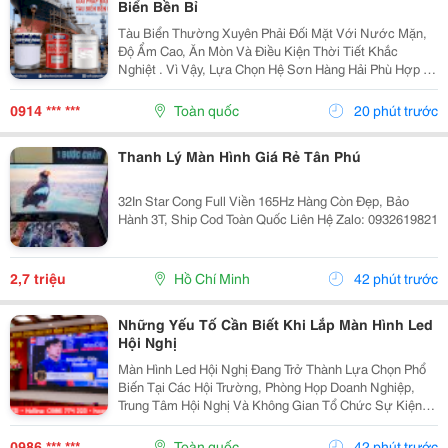
Biển Bền Bỉ
Tàu Biển Thường Xuyên Phải Đối Mặt Với Nước Mặn,
Độ Ẩm Cao, Ăn Mòn Và Điều Kiện Thời Tiết Khắc
Nghiệt . Vì Vậy, Lựa Chọn Hệ Sơn Hàng Hải Phù Hợp Là
Yếu Tố Quan Trọng Giúp Bảo Vệ Bề Mặt Và Nâng Cao
Độ Bền Công Trình. Sơn Hàng Hải Nippon Được Ứng...
0914 *** ***
Toàn quốc
20 phút trước
Thanh Lý Màn Hình Giá Rẻ Tân Phú
32In Star Cong Full Viền 165Hz Hàng Còn Đẹp, Bảo
Hành 3T, Ship Cod Toàn Quốc Liên Hệ Zalo: 0932619821
2,7 triệu
Hồ Chí Minh
42 phút trước
Những Yếu Tố Cần Biết Khi Lắp Màn Hình Led
Hội Nghị
Màn Hình Led Hội Nghị Đang Trở Thành Lựa Chọn Phổ
Biến Tại Các Hội Trường, Phòng Họp Doanh Nghiệp,
Trung Tâm Hội Nghị Và Không Gian Tổ Chức Sự Kiện
Nhờ Khả Năng Hiển Thị Hình Ảnh Lớn, Rõ Nét Và Ổn
Định. Tuy Nhiên, Để Lựa Chọn Được Hệ Thống...
0986 *** ***
Toàn quốc
42 phút trước