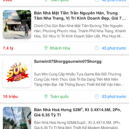
Bán Nhà Mặt Tiền Trần Nguyên Hãn, Trung
Tâm Nha Trang, Vị Trí Kinh Doanh Đẹp, Giá 7,4
Tỷ
Chính Chủ Gửi Bán Nhà Mặt Tiền Đường Trần Nguyên
Hãn, Phường Phước Hòa, Thành Phố Nha Trang, Khánh
Hòa, Sở Hữu Vị Trí Kinh Doanh Sầm Uất, Phù Hợp Mở
Cửa Hàng, Văn Phòng, Showroom Hoặc Đầu Tư Cho
Thuê Lâu Dài. Thông Tin Chi Tiết. - Địa Chỉ: Số...
7,4 tỷ
Khánh Hòa
45 phút trước
Sunwin07Shorggsunwin07Shorgg
Sun Win Cung Cấp Nhiều Tựa Game Bài Đổi Thưởng
Cùng Các Hình Thức Giải Trí Đa Dạng Trên Một Nền
Tảng Hiện Đại. Hệ Thống Được Thiết Kế Để Vận Hành
Ổn Định, Truy Cập Nhanh Và Tương Thích Với Nhiều
Thiết Bị. Bên Cạnh Đó, Các Tính Năng Bảo Mật Cũng
10 triệu
Toàn quốc
53 phút trước
Được...
Bán Nhà Hoà Hưng 52M², Kt 3.4X14.5M, 2Pn,
Giá 6.35 Tỷ Tl
Bán Nhà Hoà Hưng 52M&Sup2;, Kt 3.4X14.5M, 2Pn,
Giá 6.35 Tỷ Tl Nhà Mới Thiết Kế Modern Minimalist,