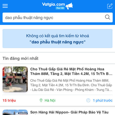
Không có kết quả tìm kiếm từ khoá
"dao phẫu thuật nâng ngực"
Tin đăng mới nhất
Cho Thuê Gấp Giá Rẻ Mặt Phố Hoàng Hoa
Thám 88M, Tầng 2, Mặt Tiền 4.2M, 15 Tr/Th Ba
Đình.
Cho Thuê Gấp Giá Rẻ Mặt Phố Hoàng Hoa Thám 88M,
Tầng 2, Mặt Tiền 4.2M, 15 Tr/Th Ba Đình. Cho Thuê Gấp
- Lâu Dài Giá Rẻ - Văn Phòng - Phòng Khám - Trung Tâm
Văn Hóa - Gia Đình Ở - Thang Máy - Có Chỗ Để Xe Máy.
Mô Tả: + Cho Thuê Gấp, Giá Rẻ, Lâu Dài...
15 triệu
Hà Nội
1 phút trước
Sơn Hàng Hải Nippon- Giải Pháp Bảo Vệ Tàu