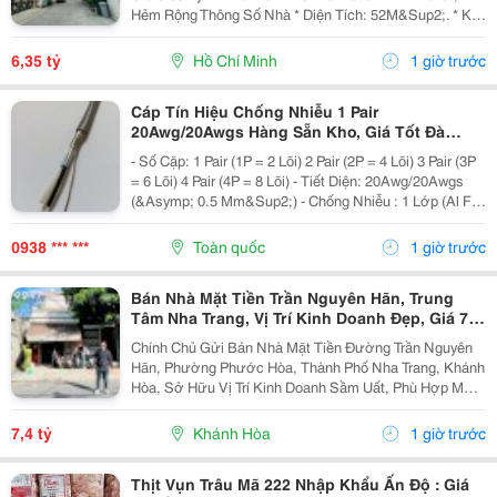
Hẻm Rộng Thông Số Nhà * Diện Tích: 52M&Sup2;. * Kt:
3.4M X 14.5M. * Kết Cấu: 1 Trệt 1 Lầu. * Chủ Hỗ Trợ
Hoàn Thiện Thêm 1 Phòng Ngủ Trước Khi Bàn...
6,35 tỷ
Hồ Chí Minh
1 giờ trước
Cáp Tín Hiệu Chống Nhiễu 1 Pair
20Awg/20Awgs Hàng Sẵn Kho, Giá Tốt Đà
Nẵng, Huế
- Số Cặp: 1 Pair (1P = 2 Lõi) 2 Pair (2P = 4 Lõi) 3 Pair (3P
= 6 Lõi) 4 Pair (4P = 8 Lõi) - Tiết Diện: 20Awg/20Awgs
(&Asymp; 0.5 Mm&Sup2;) - Chống Nhiễu : 1 Lớp (Al Foil
)/ 2 Lớp Chống Nhiễu (Al Foil + Lớp Lưới Chống Nhiễu) -
Vật Liệu: Đồng...
0938 *** ***
Toàn quốc
1 giờ trước
Bán Nhà Mặt Tiền Trần Nguyên Hãn, Trung
Tâm Nha Trang, Vị Trí Kinh Doanh Đẹp, Giá 7,4
Tỷ
Chính Chủ Gửi Bán Nhà Mặt Tiền Đường Trần Nguyên
Hãn, Phường Phước Hòa, Thành Phố Nha Trang, Khánh
Hòa, Sở Hữu Vị Trí Kinh Doanh Sầm Uất, Phù Hợp Mở
Cửa Hàng, Văn Phòng, Showroom Hoặc Đầu Tư Cho
Thuê Lâu Dài. Thông Tin Chi Tiết. - Địa Chỉ: Số...
7,4 tỷ
Khánh Hòa
1 giờ trước
Thịt Vụn Trâu Mã 222 Nhập Khẩu Ấn Độ : Giá