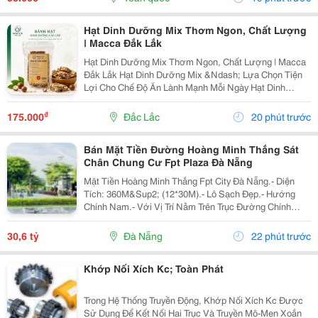
Cao,...
Hạt Dinh Dưỡng Mix Thơm Ngon, Chất Lượng
| Macca Đắk Lắk
Hạt Dinh Dưỡng Mix Thơm Ngon, Chất Lượng | Macca
Đắk Lắk Hạt Dinh Dưỡng Mix &Ndash; Lựa Chọn Tiện
Lợi Cho Chế Độ Ăn Lành Mạnh Mỗi Ngày Hạt Dinh
Dưỡng Mix Là Sự Kết Hợp Của Nhiều Loại Hạt Giàu
Dưỡng Chất, Mang Đến Hương Vị Thơm Ngon Và Tiện
₫
175.000
Đắc Lắc
20 phút trước
Lợi...
Bán Mặt Tiền Đường Hoàng Minh Thắng Sát
Chân Chung Cư Fpt Plaza Đà Nẵng
Mặt Tiền Hoàng Minh Thắng Fpt City Đà Nẵng.- Diện
Tích: 360M&Sup2; (12*30M).- Lô Sạch Đẹp.- Hướng
Chính Nam.- Với Vị Trí Nằm Trên Trục Đường Chính
Thông Từ Sân Bay Quốc Tế Đà Nẵng Ra Đến Bãi Tắm
Tân Trà. Là Một Trong Những Tuyến Đường Huyết Mạch
30,6 tỷ
Đà Nẵng
22 phút trước
Kết...
Khớp Nối Xích Kc; Toàn Phát
Trong Hệ Thống Truyền Động, Khớp Nối Xích Kc Được
Sử Dụng Để Kết Nối Hai Trục Và Truyền Mô-Men Xoắn