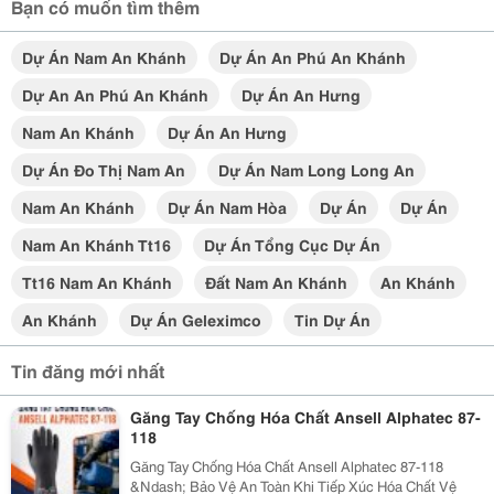
Bạn có muốn tìm thêm
Dự Án Nam An Khánh
Dự Án An Phú An Khánh
Dự An An Phú An Khánh
Dự Án An Hưng
Nam An Khánh
Dự Án An Hưng
Dự Án Đo Thị Nam An
Dự Án Nam Long Long An
Nam An Khánh
Dự Án Nam Hòa
Dự Án
Dự Án
Nam An Khánh Tt16
Dự Án Tổng Cục Dự Án
Tt16 Nam An Khánh
Đất Nam An Khánh
An Khánh
An Khánh
Dự Án Geleximco
Tin Dự Án
Tin đăng mới nhất
Găng Tay Chống Hóa Chất Ansell Alphatec 87-
118
Găng Tay Chống Hóa Chất Ansell Alphatec 87-118
&Ndash; Bảo Vệ An Toàn Khi Tiếp Xúc Hóa Chất Vệ