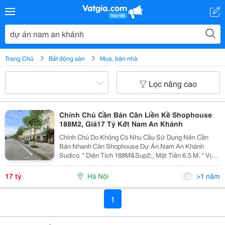
Trang Chủ
Bất động sản
Mua, bán nhà
Lọc nâng cao
Chính Chủ Cần Bán Căn Liền Kề Shophouse
188M2, Giá17 Tỷ Kđt Nam An Khánh
Chính Chủ Do Không Có Nhu Cầu Sử Dụng Nên Cần
Bán Nhanh Căn Shophouse Dự Án Nam An Khánh
Sudico. * Diện Tích 188M&Sup2;, Mặt Tiền 6,5 M. * Vị
Trí Đẹp, Đường Trước Mặt Rộng 26M&Sup2; Thông
Thoáng View Công Viên. * Hai Mặt Trc Sau Mặt Sau
17 tỷ
Hà Nội
>1 năm
Hưởng...
1