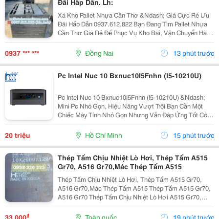
Đãi Hấp Dẫn. Lh:
Xả Kho Pallet Nhựa Cần Thơ &Ndash; Giá Cực Rẻ Ưu
Đãi Hấp Dẫn 0937.612.822 Bạn Đang Tìm Pallet Nhựa
Cần Thơ Giá Rẻ Để Phục Vụ Kho Bãi, Vận Chuyển Hàng
Hóa Hay Xuất Khẩu? Đây Chính Là Cơ Hội Không Nên
Bỏ Lỡ! ✅ Vì Sao Nên Chọn Pallet Nhựa Xả Kho? ...
0937 *** ***
Đồng Nai
13 phút trước
Pc Intel Nuc 10 Bxnuc10I5Fnhn (I5-10210U)
Pc Intel Nuc 10 Bxnuc10I5Fnhn (I5-10210U) &Ndash;
Mini Pc Nhỏ Gọn, Hiệu Năng Vượt Trội Bạn Cần Một
Chiếc Máy Tính Nhỏ Gọn Nhưng Vẫn Đáp Ứng Tốt Công
Việc Văn Phòng, Học Tập Hay Giải Trí? Pc Intel Nuc 10
Bxnuc10I5Fnhn (I5-10210U) Là Lựa Chọn Lý Tưởng...
20 triệu
Hồ Chí Minh
15 phút trước
Thép Tấm Chịu Nhiệt Lò Hơi, Thép Tấm A515
Gr70, A516 Gr70,Mác Thép Tấm A515
Thép Tấm Chịu Nhiệt Lò Hơi, Thép Tấm A515 Gr70,
A516 Gr70,Mác Thép Tấm A515 Thép Tấm A515 Gr70,
A516 Gr70 Thép Tấm Chịu Nhiệt Lò Hơi A515 Gr70,
A516 Gr70,20Mm,25Mm Thép Tấm Lò Hơi A515 Gr70
Là Loại Thép Hợp Kim Carbon-Silicon Chất Lượng
₫
33.000
Toàn quốc
19 phút trước