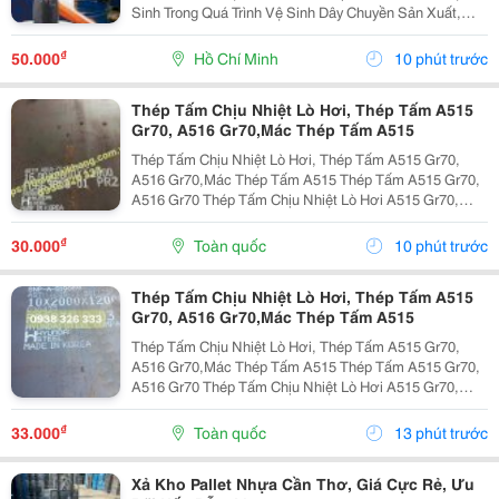
Sinh Trong Quá Trình Vệ Sinh Dây Chuyền Sản Xuất,
Nhà Máy Và Khu Công Nghiệp, Người Lao Động
Thường Xuyên Tiếp Xúc Với Hóa Chất Tẩy Rửa, Dung
₫
50.000
Hồ Chí Minh
10 phút trước
Dịch Khử...
Thép Tấm Chịu Nhiệt Lò Hơi, Thép Tấm A515
Gr70, A516 Gr70,Mác Thép Tấm A515
Thép Tấm Chịu Nhiệt Lò Hơi, Thép Tấm A515 Gr70,
A516 Gr70,Mác Thép Tấm A515 Thép Tấm A515 Gr70,
A516 Gr70 Thép Tấm Chịu Nhiệt Lò Hơi A515 Gr70,
A516 Gr70,20Mm,25Mm Thép Tấm Lò Hơi A515 Gr70
Là Loại Thép Hợp Kim Carbon-Silicon Chất Lượng
₫
30.000
Toàn quốc
10 phút trước
Cao,...
Thép Tấm Chịu Nhiệt Lò Hơi, Thép Tấm A515
Gr70, A516 Gr70,Mác Thép Tấm A515
Thép Tấm Chịu Nhiệt Lò Hơi, Thép Tấm A515 Gr70,
A516 Gr70,Mác Thép Tấm A515 Thép Tấm A515 Gr70,
A516 Gr70 Thép Tấm Chịu Nhiệt Lò Hơi A515 Gr70,
A516 Gr70,20Mm,25Mm Thép Tấm Lò Hơi A515 Gr70
Là Loại Thép Hợp Kim Carbon-Silicon Chất Lượng
₫
33.000
Toàn quốc
13 phút trước
Cao,...
Xả Kho Pallet Nhựa Cần Thơ, Giá Cực Rẻ, Ưu