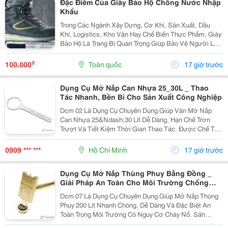
Đặc Điểm Của Giày Bảo Hộ Chống Nước Nhập
Khẩu
Trong Các Ngành Xây Dựng, Cơ Khí, Sản Xuất, Dầu
Khí, Logistics, Kho Vận Hay Chế Biến Thực Phẩm, Giày
Bảo Hộ Là Trang Bị Quan Trọng Giúp Bảo Vệ Người Lao
Động Trước Những Nguy Cơ Tiềm Ẩn Trong Môi Trường
Làm Việc. Đối Với Những Công Việc Thường Xuyên...
₫
100.000
Toàn quốc
17 giờ trước
Dụng Cụ Mở Nắp Can Nhựa 25_30L _ Thao
Tác Nhanh, Bền Bỉ Cho Sản Xuất Công Nghiệp
Dcm 02 Là Dụng Cụ Chuyên Dụng Giúp Vặn Mở Nắp
Can Nhựa 25&Ndash;30 Lít Dễ Dàng, Hạn Chế Trơn
Trượt Và Tiết Kiệm Thời Gian Thao Tác. Được Chế Tạo
Từ Thép Xi Mạ Chống Gỉ , Sản Phẩm Có Độ Bền Cao,
Phù Hợp Sử Dụng Thường Xuyên Trong Nhà Máy Và
0909 *** ***
Hồ Chí Minh
17 giờ trước
Kho Hóa...
Dụng Cụ Mở Nắp Thùng Phuy Bằng Đồng _
Giải Pháp An Toàn Cho Môi Trường Chống
Cháy Nổ
Dcm 07 Là Dụng Cụ Chuyên Dụng Giúp Mở Nắp Thùng
Phuy 200 Lít Nhanh Chóng, Dễ Dàng Và Đặc Biệt An
Toàn Trong Môi Trường Có Nguy Cơ Cháy Nổ. Sản
Phẩm Được Chế Tạo Từ Đồng Nguyên Khối , Hạn Chế