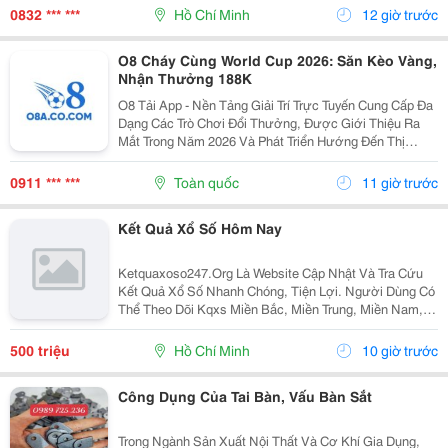
(Đường Kính 65-67Mm) Bám Khít Nắp Can, Giúp Mở...
0832 *** ***
Hồ Chí Minh
12 giờ trước
O8 Cháy Cùng World Cup 2026: Săn Kèo Vàng,
Nhận Thưởng 188K
O8 Tải App - Nền Tảng Giải Trí Trực Tuyến Cung Cấp Đa
Dạng Các Trò Chơi Đổi Thưởng, Được Giới Thiệu Ra
Mắt Trong Năm 2026 Và Phát Triển Hướng Đến Thị
Trường Châu Á. Theo Thông Tin Từ Nền Tảng, O8 Hoạt
Động Theo Các Tiêu Chuẩn Áp Dụng Trong Lĩnh Vực...
0911 *** ***
Toàn quốc
11 giờ trước
Kết Quả Xổ Số Hôm Nay
Ketquaxoso247.Org Là Website Cập Nhật Và Tra Cứu
Kết Quả Xổ Số Nhanh Chóng, Tiện Lợi. Người Dùng Có
Thể Theo Dõi Kqxs Miền Bắc, Miền Trung, Miền Nam,
Vietlott Trực Tiếp Theo Từng Ngày Với Thông Tin Chi
Tiết, Dễ Dàng Tìm Kiếm Và Tra Cứu Trên Nhiều...
500 triệu
Hồ Chí Minh
10 giờ trước
Công Dụng Của Tai Bàn, Vấu Bàn Sắt
Trong Ngành Sản Xuất Nội Thất Và Cơ Khí Gia Dụng,