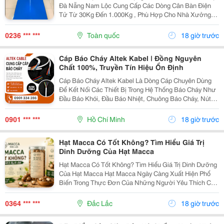
Đà Nẵng Nam Lộc Cung Cấp Các Dòng Cân Bàn Điện
Tử Từ 30Kg Đến 1.000Kg , Phù Hợp Cho Nhà Xưởng,
Kho Hàng, Siêu Thị Và Cửa Hàng Kinh Doanh. Đặc
Điểm ✔️ Màn Hình Led Hiển Thị Rõ Nét. ✔️ Khung
0236 *** ***
Toàn quốc
18 giờ trước
Thép...
Cáp Báo Cháy Altek Kabel | Đồng Nguyên
Chất 100%, Truyền Tín Hiệu Ổn Định
Cáp Báo Cháy Altek Kabel Là Dòng Cáp Chuyên Dùng
Để Kết Nối Các Thiết Bị Trong Hệ Thống Báo Cháy Như
Đầu Báo Khói, Đầu Báo Nhiệt, Chuông Báo Cháy, Nút
Khẩn Cấp Và Tủ Trung Tâm Báo Cháy. Với Ruột Dẫn
Đồng Nguyên Chất 100% Sản Phẩm Giúp Truyền Tín...
0901 *** ***
Hồ Chí Minh
18 giờ trước
Hạt Macca Có Tốt Không? Tìm Hiểu Giá Trị
Dinh Dưỡng Của Hạt Macca
Hạt Macca Có Tốt Không? Tìm Hiểu Giá Trị Dinh Dưỡng
Của Hạt Macca Hạt Macca Ngày Càng Xuất Hiện Phổ
Biến Trong Thực Đơn Của Những Người Yêu Thích Các
Loại Hạt Dinh Dưỡng. Với Vị Béo Nhẹ, Thơm Bùi Và
Cách Sử Dụng Đơn Giản, Macca Có Thể Trở Thành
0364 *** ***
Đắc Lắc
18 giờ trước
Món...