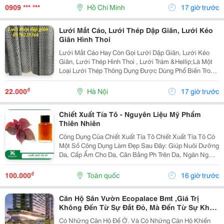
Phát Sinh Tia Lửa Khi Thao Tác, Đáp Ứng Yêu Cầu Của
0909 *** ***
Hồ Chí Minh
17 giờ trước
Các...
Lưới Mắt Cáo, Lưới Thép Dập Giãn, Lưới Kéo
Giãn Hình Thoi
Lưới Mắt Cáo Hay Còn Gọi Lưới Dập Giãn, Lưới Kéo
Giãn, Lưới Thép Hình Thoi , Lưới Trám &Hellip;Là Một
Loại Lưới Thép Thông Dụng Được Dùng Phổ Biến Trong
Đời Sống Hiện Nay Vì Nó Có Kiểu Dáng Đẹp, Trọng
Lượng Nhẹ, Cứng Và Chịu Lực Tốt. Kích Thước Lưới...
₫
22.000
Hà Nội
17 giờ trước
Chiết Xuất Tía Tô - Nguyên Liệu Mỹ Phẩm
Thiên Nhiên
Công Dụng Của Chiết Xuất Tía Tô Chiết Xuất Tía Tô Có
Một Số Công Dụng Làm Đẹp Sau Đây: Giúp Nuôi Dưỡng
Da, Cấp Ẩm Cho Da, Cân Bằng Ph Trên Da, Ngăn Ngừa
Tình Trạng Da Khô, Thô Ráp, Sần Sùi, Bong Tróc&Hellip;
Giúp Kháng Khuẩn, Làm Sạch Da, Tẩy...
₫
100.000
Toàn quốc
16 giờ trước
Căn Hộ Sân Vườn Ecopalace Bmt ,Giá Trị
Không Đến Từ Sự Đắt Đỏ, Mà Đến Từ Sự Khan
Hiếm
Có Những Căn Hộ Để Ở. Và Có Những Căn Hộ Khiến