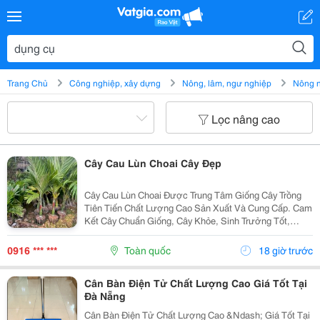
Trang Chủ
Công nghiệp, xây dựng
Nông, lâm, ngư nghiệp
Nông 
Lọc nâng cao
Cây Cau Lùn Choai Cây Đẹp
Cây Cau Lùn Choai Được Trung Tâm Giống Cây Trồng
Tiên Tiến Chất Lượng Cao Sản Xuất Và Cung Cấp. Cam
Kết Cây Chuẩn Giống, Cây Khỏe, Sinh Trưởng Tốt,
Dáng Đẹp, Chất Lượng Cao. Sđt/ Zalo: 0916.430.455
Đặc Điểm Cây Cau Lùn Choai Cau Lùn Choai Là Dòng
0916 *** ***
Toàn quốc
18 giờ trước
Cây...
Cân Bàn Điện Tử Chất Lượng Cao Giá Tốt Tại
Đà Nẵng
Cân Bàn Điện Tử Chất Lượng Cao &Ndash; Giá Tốt Tại