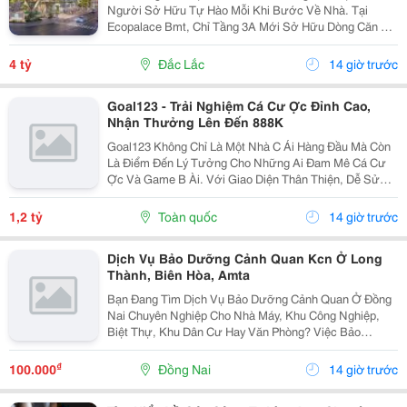
Người Sở Hữu Tự Hào Mỗi Khi Bước Về Nhà. Tại
Ecopalace Bmt, Chỉ Tầng 3A Mới Sở Hữu Dòng Căn Hộ
Sân Vườn Hồ Bơi &Ndash; Một Sản Phẩm Gần Như
Không Có Phiên Bản Thứ Hai. Mỗi Sáng Thức Dậy
4 tỷ
Đắc Lắc
14 giờ trước
Giữa...
Goal123 - Trải Nghiệm Cá Cư Ợc Đỉnh Cao,
Nhận Thưởng Lên Đến 888K
Goal123 Không Chỉ Là Một Nhà C Ái Hàng Đầu Mà Còn
Là Điểm Đến Lý Tưởng Cho Những Ai Đam Mê Cá Cư
Ợc Và Game B Ài. Với Giao Diện Thân Thiện, Dễ Sử
Dụng Cùng Các Trò Chơi Phong Phú Từ Casin O Trực
Tuyến Đến Cá Cư Ợc Thể Thao, Chúng Tôi Cam Kết
1,2 tỷ
Toàn quốc
14 giờ trước
Mang Đến...
Dịch Vụ Bảo Dưỡng Cảnh Quan Kcn Ở Long
Thành, Biên Hòa, Amta
Bạn Đang Tìm Dịch Vụ Bảo Dưỡng Cảnh Quan Ở Đồng
Nai Chuyên Nghiệp Cho Nhà Máy, Khu Công Nghiệp,
Biệt Thự, Khu Dân Cư Hay Văn Phòng? Việc Bảo
Dưỡng Định Kỳ Giúp Duy Trì Vẻ Đẹp Cảnh Quan, Đảm
Bảo Cây Xanh Phát Triển Khỏe Mạnh Và Nâng Cao Hình
₫
100.000
Đồng Nai
14 giờ trước
Ảnh Cho...