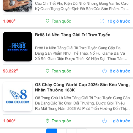
Các Chi Tiết Phụ Kiện Dù Nhỏ Nhưng Đóng Vai Trò Cực
Kỳ Quan Trọng Quyết Định Độ Bền Của Sản Phẩm. Tai
Bàn Sắt (Hay Còn Gọi Là Tai Sắt Cho Bàn Ghế, Vấu Bàn
Sắt, Tai Khóa, Tai Khóa Sắt ) Chính Là Một...
₫
1.000
Toàn quốc
10 giờ trước
Rr88 Là Nền Tảng Giải Trí Trực Tuyến
Rr88 Là Nền Tảng Giải Trí Trực Tuyến Cung Cấp Đa
Dạng Sản Phẩm Như Thể Thao, Nổ Hũ, Game Bài Và
Xổ Số. Giao Diện Được Thiết Kế Hiện Đại, Thao Tác
Đơn Giản Và Tối Ưu Trên Nhiều Thiết Bị. Người Dùng
Có Thể Khám Phá Hệ Sinh Thái Giải Trí Đa Dạng Tại...
₫
53.222
Toàn quốc
8 giờ trước
O8 Cháy Cùng World Cup 2026: Săn Kèo Vàng,
Nhận Thưởng 188K
O8 Trang Chủ Là Nền Tảng Giải Trí Trực Tuyến Cung Cấp
Đa Dạng Các Trò Chơi Đổi Thưởng, Được Giới Thiệu
Ra Mắt Trong Năm 2026 Và Phát Triển Hướng Đến Thị
Trường Châu Á. Theo Thông Tin Từ Nền Tảng, O8 Hoạt
Động Theo Các Tiêu Chuẩn Áp Dụng Trong Lĩnh...
₫
1.000
Toàn quốc
1 giờ trước