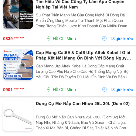
Tìm Hiểu Về Các Công Ty Làm App Chuyên
Nghiệp Tại Việt Nam
Sự Phát Triển Mạnh Mẽ Của Công Nghệ Di Động Đã
Khiến Ứng Dụng Mobile Trở Thành Một Phần Quan
Trọng Trong Chiến Lược Kinh Doanh Của Nhiều Doanh
Nghiệp. Từ Bán Hàng, Quản Lý Nội Bộ, Chăm Sóc
Khách Hàng Đến Xây Dựng Hệ Sinh Thái Số, Một Ứng
0839 *** ***
Hồ Chí Minh
13 giờ trước
Dụng Được...
Cáp Mạng Cat5E & Cat6 Utp Altek Kabel | Giải
Pháp Kết Nối Mạng Ổn Định Với Đồng Nguyên
Chất 100%
Cáp Mạng Utp Altek Kabel Là Dòng Cáp Mạng Chất
Lượng Cao Phù Hợp Cho Các Hệ Thống Mạng Nội Bộ
Yêu Cầu Tốc Độ Truyền Dữ Liệu Ổn Định Và Độ Bền Lâu
Dài. Sản Phẩm Sử Dụng Ruột Dẫn Đồng Nguyên Chất
100% Kết Hợp 4 Cặp Dây Xoắn Giúp Giảm Nhiễu Xuyên
0901 *** ***
Hồ Chí Minh
13 giờ trước
Âm,...
Dụng Cụ Mở Nắp Can Nhựa 25L 30L (Dcm 02)
Dụng Cụ Mở Nắp Can Nhựa 25L - 30L (Dcm 02) Mở
Nắp Nhẹ Nhàng &Ndash; Bảo Vệ Garanti Chất Liệu:
Thép Xi Mạ Bền Bỉ, Chống Rỉ Sét, Thiết Kế Nhỏ Gọn Dễ
Mang Theo. Đặc Điểm Nổi Bật: * Trang Bị 8 Rãnh Sâu