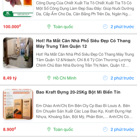
Công Dụng Của Chiết Xuất Tía Tô Chiết Xuất Tía Tô Có
Một Số Công Dụng Làm Đẹp Sau Đây: Giúp Nuôi Dưỡng
Da, Cấp Ẩm Cho Da, Cân Bằng Ph Trên Da, Ngăn Ngừa
Tình Trạng Da Khô, Thô Ráp, Sần Sùi, Bong Tróc&Hellip;
Giúp Kháng Khuẩn, Làm Sạch Da, Tẩy...
₫
100.000
Toàn quốc
2 phút trước
Hot! Ra Mắt Căn Nhà Phố Siêu Đẹp Có Thang
Máy Trung Tâm Quận 12
Hot! Ra Mắt Căn Nhà Phố Siêu Đẹp Có Thang Máy Trung
Tâm Quận 12 &Ndash; Chỉ 8.6 Tỷ Còn Thương Lượng
Chính Chủ Bán Nhà Đường Trần Thị Năm, Quận 12
&Ndash; Vị Trí Đẹp, Khu Dân Cư Hiện Hữu, Tiện Ích Đầy
Đủ. Diện Tích: 4M &Times; 20M Nhà...
8,49 tỷ
Hồ Chí Minh
2 phút trước
Bao Kraft Đựng 20-25Kg Bột Mì Biến Tín
Em Chào Anh/Chị Em Bên Cty Cp Bao Bì Louis Ạ. Bên
Em Chuyên Sản Xuất Các Loại Bao Kp, Kraft Đựng Hạt
Nhựa, Khoáng Sản, Bột Mỳ, Phân Bón,... Anh/Chị Có
Nhu Cầu Sử Dụng Bao Bì, Liên Hệ Em Nhé. Em Báo Giá
Tại Xưởng Ạ. Sđt/Zalo: 0354 000 197 Hoặc Email:...
₫
8.900
Toàn quốc
2 phút trước