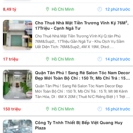
&Ndash; Vị Trí Đẹp, Khu Dân Cư Hiện Hữu, Tiện Ích Đầy
Đủ. Diện Tích: 4M &Times; 20M Nhà...
8,49 tỷ
Hồ Chí Minh
12 phút trước
Cho Thuê Nhà Mặt Tiền Trương Vĩnh Ký 76M²,
17Triệu - Cạnh Ngã Tư
Cho Thuê Nhà Mặt Tiền Trương Vĩnh Ký Q.tân Phú
76M&Sup2;, 17Triệu Gần Ngã Tư - Khu Dịch Vụ Sầm
Uất Diện Tích: 76M&Sup2;,4M X 19M, Dtsd:
120M&Sup2;. Có Vỉa Hè 5M Rộng Rãi Kết Cấu 1 Trệt 1
Lửng, Nhà Còn Tốt, Sẵn Cửa Kính. Vừa Kinh Doanh
17 triệu
Hồ Chí Minh
14 phút trước
Vừa Ở Lại...
Quận Tân Phú ! Sang Rẻ Salon Tóc Nam Decor
Đẹp Mới Toàn Bộ Chỉ : 150 Tr, Mb Chỉ Trả : 15
Tr, Mt 98 Kênh Tân Hóa, Tel : ( Chính Chủ )
Quận Tân Phú ! Sang Rẻ Salon Tóc Nam Decor Đẹp
Mới Toàn Bộ Chỉ : 150 Tr, Mb Chỉ Trả : 15 Tr, Mt 98 Kênh
Tân Hóa, Dt : 6M X 20M ( Thuê N/C Riêng Biệt ) 1 Trệt 1
Lầu 2 Pn Rộng Thoáng . D/C : Salon Mt 92 Kênh Tân
Hoá, Phú Trung, Tân Phú Đầu Tư Mb...
150 triệu
Hồ Chí Minh
16 phút trước
Công Ty Tnhh Thiết Bị Bếp Việt Quang Huy
Plaza