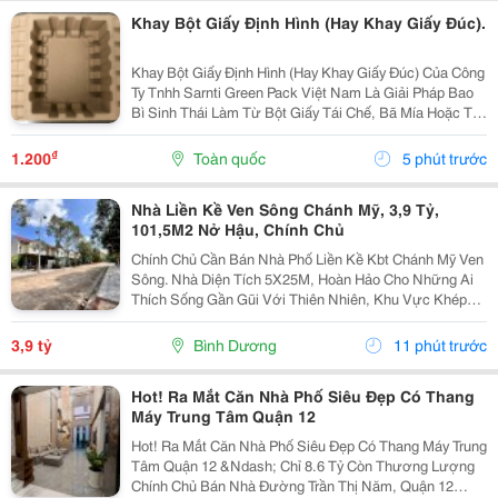
Khay Bột Giấy Định Hình (Hay Khay Giấy Đúc).
Khay Bột Giấy Định Hình (Hay Khay Giấy Đúc) Của Công
Ty Tnhh Sarnti Green Pack Việt Nam Là Giải Pháp Bao
Bì Sinh Thái Làm Từ Bột Giấy Tái Chế, Bã Mía Hoặc Tre,
Được Ép Khuôn 3D Theo Hình Dạng Sản Phẩm.
&Middot; Thân Thiện Môi Trường: Khả Năng Phân...
₫
1.200
Toàn quốc
5 phút trước
Nhà Liền Kề Ven Sông Chánh Mỹ, 3,9 Tỷ,
101,5M2 Nở Hậu, Chính Chủ
Chính Chủ Cần Bán Nhà Phố Liền Kề Kbt Chánh Mỹ Ven
Sông. Nhà Diện Tích 5X25M, Hoàn Hảo Cho Những Ai
Thích Sống Gần Gũi Với Thiên Nhiên, Khu Vực Khép
Kín Có Bảo Vệ 24/24 - Phù Hợp Cho Thư Giãn Nghỉ
Ngơi Yên Tĩnh. Khu Dân Trí Cao Không Có Vấn Đề...
3,9 tỷ
Bình Dương
11 phút trước
Hot! Ra Mắt Căn Nhà Phố Siêu Đẹp Có Thang
Máy Trung Tâm Quận 12
Hot! Ra Mắt Căn Nhà Phố Siêu Đẹp Có Thang Máy Trung
Tâm Quận 12 &Ndash; Chỉ 8.6 Tỷ Còn Thương Lượng
Chính Chủ Bán Nhà Đường Trần Thị Năm, Quận 12