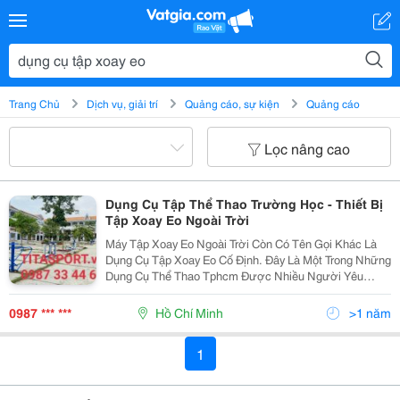
Trang Chủ
Dịch vụ, giải trí
Quảng cáo, sự kiện
Quảng cáo
Lọc nâng cao
Dụng Cụ Tập Thể Thao Trường Học - Thiết Bị
Tập Xoay Eo Ngoài Trời
Máy Tập Xoay Eo Ngoài Trời Còn Có Tên Gọi Khác Là
Dụng Cụ Tập Xoay Eo Cố Định. Đây Là Một Trong Những
Dụng Cụ Thể Thao Tphcm Được Nhiều Người Yêu
Thích. Nhờ Vào Cơ Chế Hoạt Động Đơn Giản, Với Tác
Động Chính Vào Vùng Eo, Thiết Bị Này Sẽ Rất Phù
0987 *** ***
Hồ Chí Minh
>1 năm
Hợp...
1