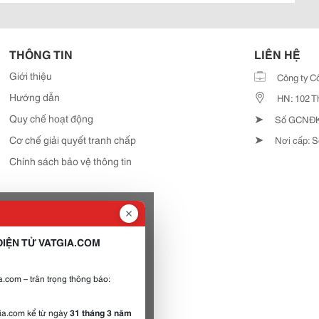
THÔNG TIN
LIÊN HỆ
Giới thiệu
Công ty C
Hướng dẫn
HN: 102 T
➤
Quy chế hoạt động
Số GCNĐKD
➤
Cơ chế giải quyết tranh chấp
Nơi cấp: S
Chính sách bảo vệ thông tin
IỆN TỬ VATGIA.COM
.com – trân trọng thông báo:
gia.com kể từ ngày
31 tháng 3 năm