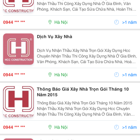
Nhận Thầu Thi Công Xây Dựng Nhà Ở Gia Đình, Văn
Phòng, Khách Sạn, Cải Tạo Sửa Chữa Nhà, Hoàn Thiện
Nhà Xây Thô, Nội Thất Nhà Ở, Các Dịch Vụ Xây Dựng
Cải Tạo Nhà Ở&Hellip; - Xây Mới Nhà Ở Trọn Gói
0944 *** ***
Hà Nội
>1 năm
&Ldquo;
Dịch Vụ Xây Nhà
Dịch Vụ Nhận Thầu Xây Nhà Trọn Gói Xây Dựng Hcc
Chuyên Nhận Thầu Thi Công Xây Dựng Nhà Ở Gia Đình,
Văn Phòng, Khách Sạn, Cải Tạo Sửa Chữa Nhà, Hoàn
Thiện Nhà Xây Thô, Nội Thất Nhà Ở, Các Dịch Vụ Xây
Dựng Cải Tạo Nhà Ở&Hellip; - Xây Mới Nhà Ở Trọn Gói
0944 *** ***
Hà Nội
>1 năm
Thông Báo Giá Xây Nhà Trọn Gói Tháng 10
Năm 2015
Thông Báo Giá Xây Nhà Trọn Gói Tháng 10 Năm 2015
Nhận Thầu Xây Nhà Trọn Gói Xây Dựng Hcc Chuyên
Nhận Thầu Thi Công Xây Dựng Nhà Ở Gia Đình, Văn
Phòng, Khách Sạn, Cải Tạo Sửa Chữa Nhà, Hoàn Thiện
Nhà Xây Thô, Nội Thất Nhà Ở, Các Dịch Vụ Xây Dựng
0944 *** ***
Hà Nội
>1 năm
Cả