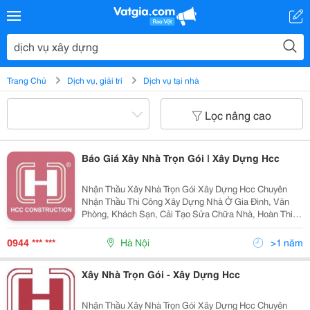
Trang Chủ
Dịch vụ, giải trí
Dịch vụ tại nhà
Lọc nâng cao
Báo Giá Xây Nhà Trọn Gói | Xây Dựng Hcc
Nhận Thầu Xây Nhà Trọn Gói Xây Dựng Hcc Chuyên
Nhận Thầu Thi Công Xây Dựng Nhà Ở Gia Đình, Văn
Phòng, Khách Sạn, Cải Tạo Sửa Chữa Nhà, Hoàn Thiện
Nhà Xây Thô, Nội Thất Nhà Ở, Các Dịch Vụ Xây Dựng
Cải Tạo Nhà Ở&Hellip; - Xây Mới Nhà Ở Trọn Gói
0944 *** ***
Hà Nội
>1 năm
&Ldquo;
Xây Nhà Trọn Gói - Xây Dựng Hcc
Nhận Thầu Xây Nhà Trọn Gói Xây Dựng Hcc Chuyên