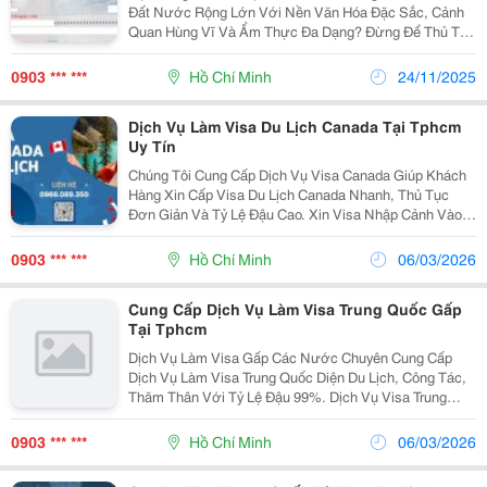
Đất Nước Rộng Lớn Với Nền Văn Hóa Đặc Sắc, Cảnh
Quan Hùng Vĩ Và Ẩm Thực Đa Dạng? Đừng Để Thủ Tục
Xin Visa Làm Bạn Ngần Ngại. Chúng Tôi Cung Cấp Dịch
Vụ Làm Visa Du Lịch Trung Quốc , Dịch Vụ Visa Trung...
0903 *** ***
Hồ Chí Minh
24/11/2025
Dịch Vụ Làm Visa Du Lịch Canada Tại Tphcm
Uy Tín
Chúng Tôi Cung Cấp Dịch Vụ Visa Canada Giúp Khách
Hàng Xin Cấp Visa Du Lịch Canada Nhanh, Thủ Tục
Đơn Giản Và Tỷ Lệ Đậu Cao. Xin Visa Nhập Cảnh Vào
Canada Để Đi Du Lịch, Tham Quan Các Địa Điểm Du
Lịch Tại Canada. Bạn Đang Có Kế Hoạch Du Lịch...
0903 *** ***
Hồ Chí Minh
06/03/2026
Cung Cấp Dịch Vụ Làm Visa Trung Quốc Gấp
Tại Tphcm
Dịch Vụ Làm Visa Gấp Các Nước Chuyên Cung Cấp
Dịch Vụ Làm Visa Trung Quốc Diện Du Lịch, Công Tác,
Thăm Thân Với Tỷ Lệ Đậu 99%. Dịch Vụ Visa Trung
Quốc Vắng Mặt Cho Trường Hợp Đã Lấy Dấu Vân Tay.
Dịch Vụ Làm Visa Gấp Các Nước Là Website Của Công
0903 *** ***
Hồ Chí Minh
06/03/2026
Ty...