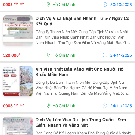
Ngày Có Kết Quả. - Visa Công Tác Trung Quốc Từ...
0903 *** ***
Hồ Chí Minh
30/10/2025
Dịch Vụ Visa Nhật Bản Nhanh Từ 5-7 Ngày Có
Kết Quả
Công Ty Thanh Niên Mới Cung Cấp Dịch Vụ Visa Nhật
Bạn, Xin Visa Nhập Cảnh Nhật Bản Cho Người Việt
Nam Nhanh, Thủ Tục Đơn Giản Và Vắng Mặt. Bao Gồm
Các Loại Visa Nhật Bản Sau Đây: - Xin Visa Du Lịch
Nhật Bản Có Kết Quả Từ 5-7 Ngày Làm Việc. -...
₫
520.000
Hồ Chí Minh
24/11/2025
Xin Visa Nhật Bản Vắng Mặt Cho Người Hộ
Khẩu Miền Nam
Công Ty Du Lịch Thanh Niên Mới Cung Cấp Dịch Vụ
Visa Nhật Bản Cho Người Có Hộ Khẩu Tại Miền Nam
Việt Nam Từ Quảng Nam Đến Cà Mau Vắng Mặt. Xin
Visa Nhật Bản Vắng Mặt Cho Người Hộ Khẩu Tại Miền
Nam Nhanh, Thủ Tục Đơn Giản Và Trọn Gói. Bạn
0903 *** ***
Hồ Chí Minh
24/11/2025
Đang...
Dịch Vụ Làm Visa Du Lịch Trung Quốc - Đơn
Giản, Nhanh Và Vắng Mặt
Bạn Đang Có Kế Hoạch Khám Phá Trung Quốc &Ndash;