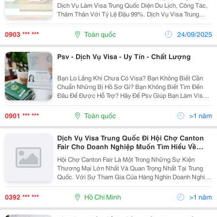
Dịch Vụ Làm Visa Trung Quốc Diện Du Lịch, Công Tác,
Thăm Thân Với Tỷ Lệ Đậu 99%. Dịch Vụ Visa Trung
Quốc Vắng Mặt Cho Trường Hợp Đã Lấy Dấu Vân Tay.
Dịch Vụ Làm Visa Gấp Các Nước Là Website Của
0903 *** ***
Toàn quốc
24/09/2025
Công...
Psv - Dịch Vụ Visa - Uy Tín - Chất Lượng
Bạn Lo Lắng Khi Chưa Có Visa? Bạn Không Biết Cần
Chuẩn Những Bị Hồ Sơ Gì? Bạn Không Biết Tìm Đến
Đâu Để Được Hỗ Trợ? Hãy Để Psv Giúp Bạn Làm Visa
Để Có Một Chuyến Đi Dễ Dàng Nhé! Tư Vấn Miễn Phí
&Ndash; Hỗ Trợ 24/7 Thủ Tục Đơn Giản &Ndash;...
0901 *** ***
Toàn quốc
>1 năm
Dịch Vụ Visa Trung Quốc Đi Hội Chợ Canton
Fair Cho Doanh Nghiệp Muốn Tìm Hiểu Về
Ngành Xe Máy
Hội Chợ Canton Fair Là Một Trong Những Sự Kiện
Thương Mại Lớn Nhất Và Quan Trọng Nhất Tại Trung
Quốc. Với Sự Tham Gia Của Hàng Nghìn Doanh Nghiệp
Từ Khắp Nơi Trên Thế Giới, Đây Là Cơ Hội Tuyệt Vời Để
Các Doanh Nghiệp Trong Ngành Xe Máy Có Thể Tìm...
0392 *** ***
Hồ Chí Minh
>1 năm