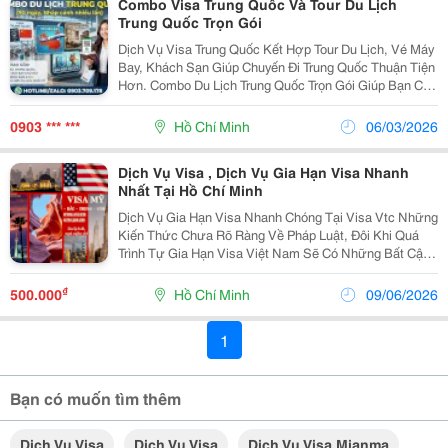
Combo Visa Trung Quốc Và Tour Du Lịch
Trung Quốc Trọn Gói
Dịch Vụ Visa Trung Quốc Kết Hợp Tour Du Lịch, Vé Máy
Bay, Khách Sạn Giúp Chuyến Đi Trung Quốc Thuận Tiện
Hơn. Combo Du Lịch Trung Quốc Trọn Gói Giúp Bạn Có
Chuyến Đi Trung Quốc Nhanh Chóng, Dễ Dàng Và Siêu
Tiết Kiệm. Trung Quốc Là Một Trong Những...
0903 *** ***
Hồ Chí Minh
06/03/2026
Dịch Vụ Visa , Dịch Vụ Gia Hạn Visa Nhanh
Nhất Tại Hồ Chí Minh
Dịch Vụ Gia Hạn Visa Nhanh Chóng Tại Visa Vtc Những
Kiến Thức Chưa Rõ Ràng Về Pháp Luật, Đôi Khi Quá
Trình Tự Gia Hạn Visa Việt Nam Sẽ Có Những Bất Cập,
Chạy Đi Chạy Lại 3, 4 Lần Mà Chưa Xong. Điều Đó Sẽ
Mất Rất Nhiều Thời Gian Và Chi Phí Cho Bản...
₫
500.000
Hồ Chí Minh
09/06/2026
1
Bạn có muốn tìm thêm
Dịch Vụ Visa
Dịch Vụ Visa
Dịch Vụ Visa Mianma