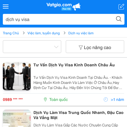
Trang Chủ
Việc làm, tuyển dụng
Dịch vụ việc làm
Lọc nâng cao
Tư Vấn Dịch Vụ Visa Kinh Doanh Châu Âu
Tư Vấn Dịch Vụ Visa Kinh Doanh Tại Châu Âu. - Khách
Hàng Muốn Kinh Doanh Và Làm Việc Ở Châu Âu,Hay
Định Cư Tại Châu Âu, Hãy Đến Với Chúng Tôi Để Được
Tư Vấn Cụ Thể ( Được Đi Lại 26 Quốc Gia Trong Khối
Schengen). Văn Phòng Đại Diện Tại Hà Nội:...
0989 *** ***
Toàn quốc
>1 năm
Dịch Vụ Làm Visa Trung Quốc Nhanh, Đậu Cao
Và Vắng Mặt
Dịch Vụ Làm Visa Gấp Các Nước Chuyên Cung Cấp