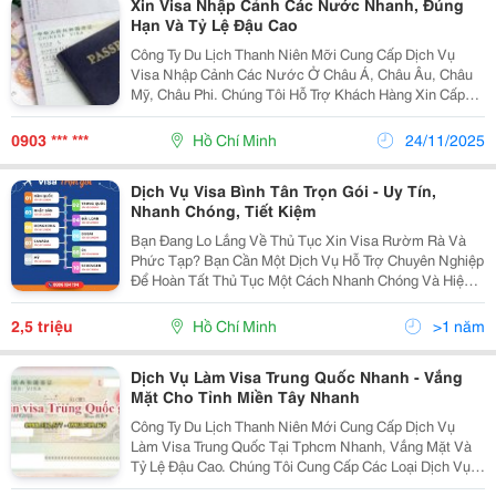
Xin Visa Nhập Cảnh Các Nước Nhanh, Đúng
Hạn Và Tỷ Lệ Đậu Cao
Công Ty Du Lịch Thanh Niên Mỡi Cung Cấp Dịch Vụ
Visa Nhập Cảnh Các Nước Ở Châu Á, Châu Âu, Châu
Mỹ, Châu Phi. Chúng Tôi Hỗ Trợ Khách Hàng Xin Cấp
Visa Nhập Cảnh Các Nước Nhanh, Thủ Tục Đơn Giản
Và Trọn Gói: &Middot; Châu Á: Visa Trung Quốc,...
0903 *** ***
Hồ Chí Minh
24/11/2025
Dịch Vụ Visa Bình Tân Trọn Gói - Uy Tín,
Nhanh Chóng, Tiết Kiệm
Bạn Đang Lo Lắng Về Thủ Tục Xin Visa Rườm Rà Và
Phức Tạp? Bạn Cần Một Dịch Vụ Hỗ Trợ Chuyên Nghiệp
Để Hoàn Tất Thủ Tục Một Cách Nhanh Chóng Và Hiệu
Quả ? Đừng Lo, Vì Phúc Thịnh Travel Đã Có Mặt Để Giúp
Bạn Giải Quyết Mọi Nỗi Lo Này! 1. Tại Sao...
2,5 triệu
Hồ Chí Minh
>1 năm
Dịch Vụ Làm Visa Trung Quốc Nhanh - Vắng
Mặt Cho Tỉnh Miền Tây Nhanh
Công Ty Du Lịch Thanh Niên Mới Cung Cấp Dịch Vụ
Làm Visa Trung Quốc Tại Tphcm Nhanh, Vắng Mặt Và
Tỷ Lệ Đậu Cao. Chúng Tôi Cung Cấp Các Loại Dịch Vụ
Visa Trung Quốc: - Visa Du Lịch Trung Quốc Từ 3-5