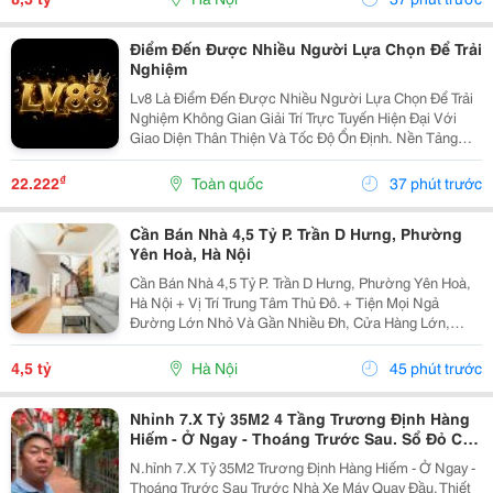
Điểm Đến Được Nhiều Người Lựa Chọn Để Trải
Nghiệm
Lv8 Là Điểm Đến Được Nhiều Người Lựa Chọn Để Trải
Nghiệm Không Gian Giải Trí Trực Tuyến Hiện Đại Với
Giao Diện Thân Thiện Và Tốc Độ Ổn Định. Nền Tảng
Cung Cấp Đa Dạng Trò Chơi, Cập Nhật Thường Xuyên,
Hỗ Trợ Trên Nhiều Thiết Bị Và Mang Đến Trải Nghiệm...
₫
22.222
Toàn quốc
37 phút trước
Cần Bán Nhà 4,5 Tỷ P. Trần D Hưng, Phường
Yên Hoà, Hà Nội
Cần Bán Nhà 4,5 Tỷ P. Trần D Hưng, Phường Yên Hoà,
Hà Nội + Vị Trí Trung Tâm Thủ Đô. + Tiện Mọi Ngả
Đường Lớn Nhỏ Và Gần Nhiều Đh, Cửa Hàng Lớn,
V.v... + Diện Tích Gia Đình Sử Dụng Tất Được Là 95 M2.
+ Ô-Tô Vào Cửa, Nhà Có 2 Tầng. + Sổ Đỏ Chính...
4,5 tỷ
Hà Nội
45 phút trước
Nhỉnh 7.X Tỷ 35M2 4 Tầng Trương Định Hàng
Hiếm - Ở Ngay - Thoáng Trước Sau. Sổ Đỏ Cất
Két
N.hỉnh 7.X Tỷ 35M2 Trương Định Hàng Hiếm - Ở Ngay -
Thoáng Trước Sau Trước Nhà Xe Máy Quay Đầu. Thiết