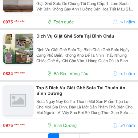
Giặt Ghế Sofa Do Chúng Tôi Cung Cấp. 1. Làm Sạch
Vết Bẩn Không Gây Ảnh Hưởng Đến Hoạ Tiết Màu Sắc
Trên Sofa. 2. Loại Bỏ Hoàn Toàn Khuẩn Nấm Ký Sinh. 3.
Phun Xả Lại Sau Khi Giặt, Đảm Bảo Loại...
0975 *** ***
Toàn quốc
>1 năm
Dịch Vụ Giặt Ghế Sofa Tại Bình Châu
Dịch Vụ Giặt Ghế Sofa Tại Bình Châu Ghế Sofa Ngày
Càng Phổ Biến, Không Khó Để Ta Nhìn Thấy Những
Chiếc Ghế Ấy. Chỉ Cần Vào 1 Hàng Quán Dù Là Bình
Dân Nhất Vẫn Có Những Chiếc Ghế Như Vậy. Như Hình
Ảnh Phía Trên Là 1 Khu Du Lịch Tôn Giáo, Họ Sử...
0834 *** ***
Bà Rịa - Vũng Tàu
>1 năm
Top 5 Dịch Vụ Giặt Ghế Sofa Tại Thuận An,
Bình Dương
Sofa Ngày Nay Đã Trở Thành Một Sản Phẩm Tiện Lợi
Cho Mỗi Gia Đình, Đây Là Một Sản Phẩm Phổ Biến Cho
Mọi Người. Vì Vậy Sau Khi Sử Dụng Thời Gian Sofa Sẻ
Bám Đầy Bụi Bẩn Đã Đến Lúc Bạn Cần Vệ Sinh Sofa
Nhà Mình Cho Thật Sạch Để Đáp Ứng Nhu Cầu Cao
0975 *** ***
Bình Dương
>1 năm
Như...