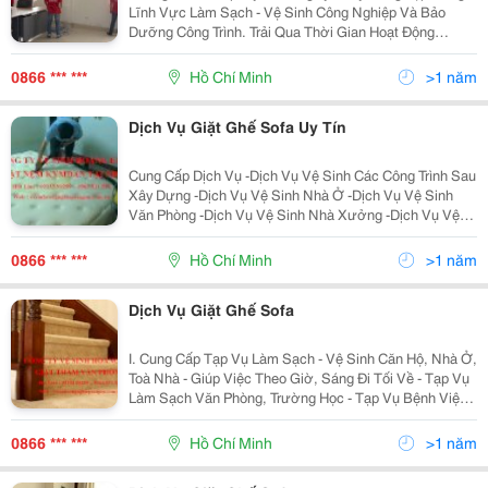
Lĩnh Vực Làm Sạch - Vệ Sinh Công Nghiệp Và Bảo
Dưỡng Công Trình. Trải Qua Thời Gian Hoạt Động
Chúng Tôi Ngày Càng Khẳng Định Được Chất Lượng,
Nâng Cao Thương Hiệu Trên Thị Trường, Quy Mô Lao
0866 *** ***
Hồ Chí Minh
>1 năm
Động Không
Dịch Vụ Giặt Ghế Sofa Uy Tín
Cung Cấp Dịch Vụ -Dịch Vụ Vệ Sinh Các Công Trình Sau
Xây Dựng -Dịch Vụ Vệ Sinh Nhà Ở -Dịch Vụ Vệ Sinh
Văn Phòng -Dịch Vụ Vệ Sinh Nhà Xưởng -Dịch Vụ Vệ
Sinh Trường Học -Dịch Vụ Lau Kính Văn Phòng, Tòa
Nhà -Dịch Vụ Quét Màng Nhện Mái Trần Nhà Xưởng, La
0866 *** ***
Hồ Chí Minh
>1 năm
Dịch Vụ Giặt Ghế Sofa
I. Cung Cấp Tạp Vụ Làm Sạch - Vệ Sinh Căn Hộ, Nhà Ở,
Toà Nhà - Giúp Việc Theo Giờ, Sáng Đi Tối Về - Tạp Vụ
Làm Sạch Văn Phòng, Trường Học - Tạp Vụ Bệnh Viện,
Khách Sạn, Nhà Hàng. - Tạp Vụ Siêu Thị, Tttm Ii. Dịch
Vụ Vệ Si
0866 *** ***
Hồ Chí Minh
>1 năm