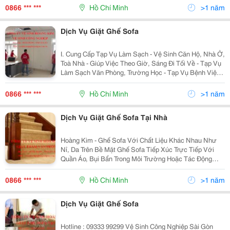
Nên Dễ Dàng Có Các Vết Bẩn Qua Một Thời Gian Sử
0866 *** ***
Hồ Chí Minh
>1 năm
Dụng
Dịch Vụ Giặt Ghế Sofa
I. Cung Cấp Tạp Vụ Làm Sạch - Vệ Sinh Căn Hộ, Nhà Ở,
Toà Nhà - Giúp Việc Theo Giờ, Sáng Đi Tối Về - Tạp Vụ
Làm Sạch Văn Phòng, Trường Học - Tạp Vụ Bệnh Viện,
Khách Sạn, Nhà Hàng. - Tạp Vụ Siêu Thị, Tttm Ii. Dịch
Vụ Vệ Si
0866 *** ***
Hồ Chí Minh
>1 năm
Dịch Vụ Giặt Ghế Sofa Tại Nhà
Hoàng Kim - Ghế Sofa Với Chất Liệu Khác Nhau Như
Nỉ, Da Trên Bề Mặt Ghế Sofa Tiếp Xúc Trực Tiếp Với
Quần Áo, Bụi Bẩn Trong Môi Trường Hoặc Tác Động
Trực Tiếp Của Con Người Trong Sinh Hoạt Hàng Ngày
Nên Dễ Dàng Có Các Vết Bẩn Qua Một Thời Gian Sử
0866 *** ***
Hồ Chí Minh
>1 năm
Dụng
Dịch Vụ Giặt Ghế Sofa
Hotline : 09333 99299 Vệ Sinh Công Nghiệp Sài Gòn