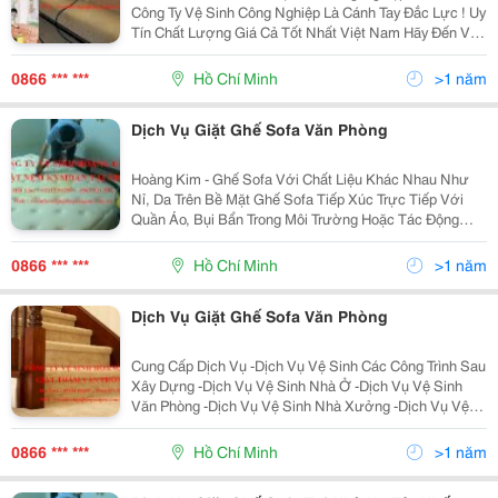
Công Ty Vệ Sinh Công Nghiệp Là Cánh Tay Đắc Lực ! Uy
Tín Chất Lượng Giá Cả Tốt Nhất Việt Nam Hãy Đến Với
Công Ty Vệ Sinh Công Nghiệp Sài Gòn Để Được Trải
Nghiệm Dịch Vụ Vệ Sinh Công Nghiệp Tạ
0866 *** ***
Hồ Chí Minh
>1 năm
Dịch Vụ Giặt Ghế Sofa Văn Phòng
Hoàng Kim - Ghế Sofa Với Chất Liệu Khác Nhau Như
Nỉ, Da Trên Bề Mặt Ghế Sofa Tiếp Xúc Trực Tiếp Với
Quần Áo, Bụi Bẩn Trong Môi Trường Hoặc Tác Động
Trực Tiếp Của Con Người Trong Sinh Hoạt Hàng Ngày
Nên Dễ Dàng Có Các Vết Bẩn Qua Một Thời Gian Sử
0866 *** ***
Hồ Chí Minh
>1 năm
Dụng
Dịch Vụ Giặt Ghế Sofa Văn Phòng
Cung Cấp Dịch Vụ -Dịch Vụ Vệ Sinh Các Công Trình Sau
Xây Dựng -Dịch Vụ Vệ Sinh Nhà Ở -Dịch Vụ Vệ Sinh
Văn Phòng -Dịch Vụ Vệ Sinh Nhà Xưởng -Dịch Vụ Vệ
Sinh Trường Học -Dịch Vụ Lau Kính Văn Phòng, Tòa
Nhà -Dịch Vụ Quét Màng Nhện Mái Trần Nhà Xưởng, La
0866 *** ***
Hồ Chí Minh
>1 năm