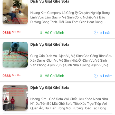
Dịch Vụ Giặt Ghế Sofa
Hoang Kim Company Là Công Ty Chuyên Nghiệp Trong
Lĩnh Vực Làm Sạch - Vệ Sinh Công Nghiệp Và Bảo
Dưỡng Công Trình. Trải Qua Thời Gian Hoạt Động
Chúng Tôi Ngày Càng Khẳng Định Được Chất Lượng,
Nâng Cao Thương Hiệu Trên Thị Trường, Quy Mô Lao
0866 *** ***
Hồ Chí Minh
>1 năm
Động Không
Dịch Vụ Giặt Ghế Sofa
Cung Cấp Dịch Vụ -Dịch Vụ Vệ Sinh Các Công Trình Sau
Xây Dựng -Dịch Vụ Vệ Sinh Nhà Ở -Dịch Vụ Vệ Sinh
Văn Phòng -Dịch Vụ Vệ Sinh Nhà Xưởng -Dịch Vụ Vệ
Sinh Trường Học -Dịch Vụ Lau Kính Văn Phòng, Tòa
Nhà -Dịch Vụ Quét Màng Nhện Mái Trần Nhà Xưởng, La
0866 *** ***
Hồ Chí Minh
>1 năm
Dịch Vụ Giặt Ghế Sofa
Hoàng Kim - Ghế Sofa Với Chất Liệu Khác Nhau Như
Nỉ, Da Trên Bề Mặt Ghế Sofa Tiếp Xúc Trực Tiếp Với
Quần Áo, Bụi Bẩn Trong Môi Trường Hoặc Tác Động
Trực Tiếp Của Con Người Trong Sinh Hoạt Hàng Ngày