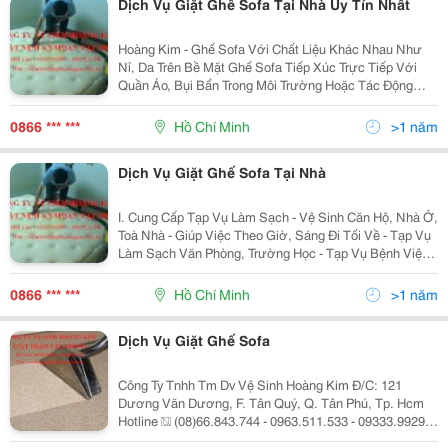
Dịch Vụ Giặt Ghế Sofa Tại Nhà Uy Tín Nhất
Hoàng Kim - Ghế Sofa Với Chất Liệu Khác Nhau Như
Nỉ, Da Trên Bề Mặt Ghế Sofa Tiếp Xúc Trực Tiếp Với
Quần Áo, Bụi Bẩn Trong Môi Trường Hoặc Tác Động
Trực Tiếp Của Con Người Trong Sinh Hoạt Hàng Ngày
Nên Dễ Dàng Có Các Vết Bẩn Qua Một Thời Gian Sử
0866 *** ***
Hồ Chí Minh
>1 năm
Dụng
Dịch Vụ Giặt Ghế Sofa Tại Nhà
I. Cung Cấp Tạp Vụ Làm Sạch - Vệ Sinh Căn Hộ, Nhà Ở,
Toà Nhà - Giúp Việc Theo Giờ, Sáng Đi Tối Về - Tạp Vụ
Làm Sạch Văn Phòng, Trường Học - Tạp Vụ Bệnh Viện,
Khách Sạn, Nhà Hàng. - Tạp Vụ Siêu Thị, Tttm Ii. Dịch
Vụ Vệ Si
0866 *** ***
Hồ Chí Minh
>1 năm
Dịch Vụ Giặt Ghế Sofa
Công Ty Tnhh Tm Dv Vệ Sinh Hoàng Kim Đ/C: 121
Dương Văn Dương, F. Tân Quý, Q. Tân Phú, Tp. Hcm
Hotline � (08)66.843.744 - 0963.511.533 - 09333.99299
� Email: Vesinhhoangkim@Gmail.com Web :