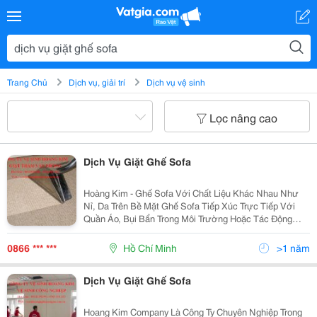
Trang Chủ
Dịch vụ, giải trí
Dịch vụ vệ sinh
Lọc nâng cao
Dịch Vụ Giặt Ghế Sofa
Hoàng Kim - Ghế Sofa Với Chất Liệu Khác Nhau Như
Nỉ, Da Trên Bề Mặt Ghế Sofa Tiếp Xúc Trực Tiếp Với
Quần Áo, Bụi Bẩn Trong Môi Trường Hoặc Tác Động
Trực Tiếp Của Con Người Trong Sinh Hoạt Hàng Ngày
Nên Dễ Dàng Có Các Vết Bẩn Qua Một Thời Gian Sử
0866 *** ***
Hồ Chí Minh
>1 năm
Dụng
Dịch Vụ Giặt Ghế Sofa
Hoang Kim Company Là Công Ty Chuyên Nghiệp Trong