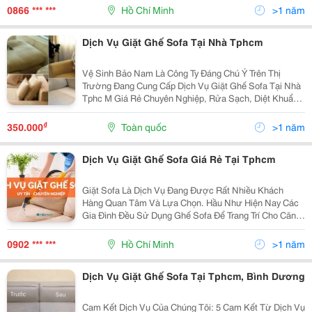
Http://Www.vesinhcongnghiepsaigon.com.vn/ V
0866 *** ***
Hồ Chí Minh
>1 năm
Dịch Vụ Giặt Ghế Sofa Tại Nhà Tphcm
Vệ Sinh Bảo Nam Là Công Ty Đáng Chú Ý Trên Thị
Trường Đang Cung Cấp Dịch Vụ Giặt Ghế Sofa Tại Nhà
Tphc M Giá Rẻ Chuyên Nghiệp, Rửa Sạch, Diệt Khuẩn
Đến 99% . Dịch Vụ Giặt Ghế Sofa Này Được Làm Bởi
Các Nhân Viên, Sử Dụng Kỹ Thuật Tiên Tiến Để Cung
₫
350.000
Toàn quốc
>1 năm
Cấp...
Dịch Vụ Giặt Ghế Sofa Giá Rẻ Tại Tphcm
Giặt Sofa Là Dịch Vụ Đang Được Rất Nhiều Khách
Hàng Quan Tâm Và Lựa Chọn. Hầu Như Hiện Nay Các
Gia Đình Đều Sử Dụng Ghế Sofa Để Trang Trí Cho Căn
Phòng Của Mình Nhằm Mang Lại Vẻ Đẹp Sang Trọng
Cho Căn Phòng Và Tạo Cảm Giác Thoải Mái Mỗi Khi
0902 *** ***
Hồ Chí Minh
>1 năm
Chúng Ta...
Dịch Vụ Giặt Ghế Sofa Tại Tphcm, Bình Dương
Cam Kết Dịch Vụ Của Chúng Tôi: 5 Cam Kết Từ Dịch Vụ