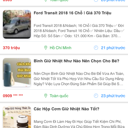
Ly...
Ford Transit 2018 16 Chỗ | Giá 370 Triệu
Ford Transit 2018 &Ndash; 16 Chỗ | Giá 370 Triệu ✅ Đời
2018 &Ndash; Ford Transit 16 Chỗ ✅ Nhiên Liệu: Dầu ✅
Hộp Số: Số Sàn ✅ Odo: 121.000 Km - Giá Bán: 370
Triệu - Xem Xe: 76/45/14 Đường 19, P. Linh Chiểu, Tp.
Thủ Đức Liên Hệ: 0352 507 269 Xe...
370 triệu
Hồ Chí Minh
21 phút trước
Bình Giữ Nhiệt Như Nào Nên Chọn Cho Bé?
Nên Chọn Bình Giữ Nhiệt Nào Cho Bé Để Vừa An Toàn,
Giữ Nhiệt Tốt Và Phù Hợp Với Nhu Cầu Sử Dụng Hằng
Ngày? Việc Lựa Chọn Đúng Sản Phẩm Sẽ Giúp Bé Sử
Dụng Thuận Tiện Hơn Và Cha Mẹ Cũng Yên Tâm Hơn.
Cùng Khám Phá 7 Tiêu Chí Quan Trọng Ngay Dưới Đây
0909 *** ***
Toàn quốc
23 phút trước
Để...
Các Hộp Cơm Giữ Nhiệt Nào Tốt?
Mang Cơm Đi Làm Hay Đi Học Giúp Tiết Kiệm Chi Phí,
Đảm Bảo Dinh Dưỡng Và Chủ Động Hơn Trong Mỗi Bữa