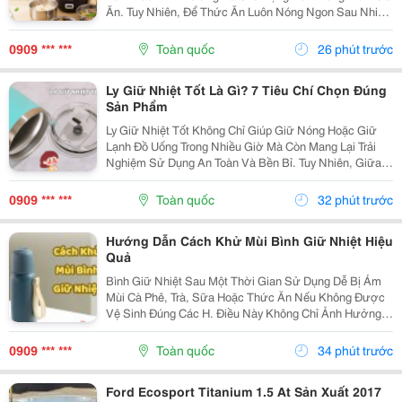
Ăn. Tuy Nhiên, Để Thức Ăn Luôn Nóng Ngon Sau Nhiều
Giờ, Việc Lựa Chọn Một Chiếc Hộp Cơm Giữ Nhiệt Nào
Tốt Là Điều Rất Quan Trọng. Bài Viết Dưới Đây Sẽ...
0909 *** ***
Toàn quốc
26 phút trước
Ly Giữ Nhiệt Tốt Là Gì? 7 Tiêu Chí Chọn Đúng
Sản Phẩm
Ly Giữ Nhiệt Tốt Không Chỉ Giúp Giữ Nóng Hoặc Giữ
Lạnh Đồ Uống Trong Nhiều Giờ Mà Còn Mang Lại Trải
Nghiệm Sử Dụng An Toàn Và Bền Bỉ. Tuy Nhiên, Giữa
Hàng Trăm Mẫu Mã Trên Thị Trường, Không Phải Sản
Phẩm Nào Cũng Đáp Ứng Được Chất Lượng Như Mong
0909 *** ***
Toàn quốc
32 phút trước
Đợi....
Hướng Dẫn Cách Khử Mùi Bình Giữ Nhiệt Hiệu
Quả
Bình Giữ Nhiệt Sau Một Thời Gian Sử Dụng Dễ Bị Ám
Mùi Cà Phê, Trà, Sữa Hoặc Thức Ăn Nếu Không Được
Vệ Sinh Đúng Các H. Điều Này Không Chỉ Ảnh Hưởng
Đến Hương Vị Đồ Uống Mà Còn Gây Mất Vệ Sinh. Hãy
Cùng Tìm Hiểu Những Cách Khử Mùi Bình Giữ Nhiệt
0909 *** ***
Toàn quốc
34 phút trước
Đơn...
Ford Ecosport Titanium 1.5 At Sản Xuất 2017