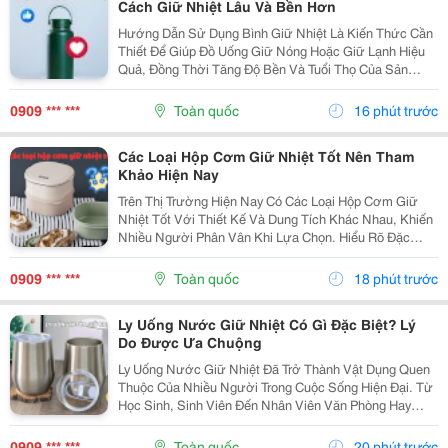
Cách Giữ Nhiệt Lâu Và Bền Hơn
Hướng Dẫn Sử Dụng Bình Giữ Nhiệt Là Kiến Thức Cần
Thiết Để Giúp Đồ Uống Giữ Nóng Hoặc Giữ Lạnh Hiệu
Quả, Đồng Thời Tăng Độ Bền Và Tuổi Thọ Của Sản
Phẩm. Trong Bài Viết Này, Cozycup Sẽ Chia Sẻ Cách Vệ
Sinh Bình Trước Khi Sử Dụng, Cách Dùng Đúng Mỗi...
0909 *** ***
Toàn quốc
16 phút trước
Các Loại Hộp Cơm Giữ Nhiệt Tốt Nên Tham
Khảo Hiện Nay
Trên Thị Trường Hiện Nay Có Các Loại Hộp Cơm Giữ
Nhiệt Tốt Với Thiết Kế Và Dung Tích Khác Nhau, Khiến
Nhiều Người Phân Vân Khi Lựa Chọn. Hiểu Rõ Đặc
Điểm Của Từng Loại Sẽ Giúp Bạn Dễ Dàng Tìm Được
Sản Phẩm Phù Hợp Với Nhu Cầu Sử Dụng Hằng Ngày.
0909 *** ***
Toàn quốc
18 phút trước
1....
Ly Uống Nước Giữ Nhiệt Có Gì Đặc Biệt? Lý
Do Được Ưa Chuộng
Ly Uống Nước Giữ Nhiệt Đã Trở Thành Vật Dụng Quen
Thuộc Của Nhiều Người Trong Cuộc Sống Hiện Đại. Từ
Học Sinh, Sinh Viên Đến Nhân Viên Văn Phòng Hay
Người Thường Xuyên Di Chuyển Đều Có Thể Sử Dụng
Để Mang Theo Đồ Uống Yêu Thích. Vậy Điều Gì Khiến
0909 *** ***
Toàn quốc
20 phút trước