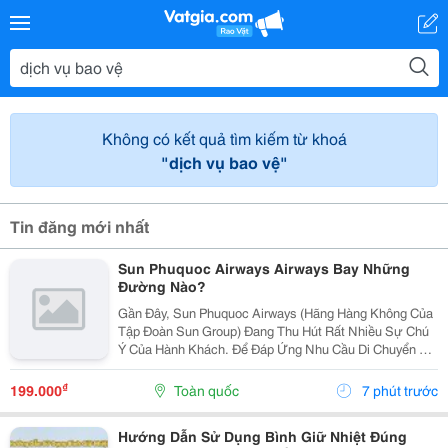
Không có kết quả tìm kiếm từ khoá
"dịch vụ bao vệ"
Tin đăng mới nhất
Sun Phuquoc Airways Airways Bay Những
Đường Nào?
Gần Đây, Sun Phuquoc Airways (Hãng Hàng Không Của
Tập Đoàn Sun Group) Đang Thu Hút Rất Nhiều Sự Chú
Ý Của Hành Khách. Để Đáp Ứng Nhu Cầu Di Chuyển Và
Du Lịch, Hãng Đang Liên Tục Mở Rộng Mạng Lưới Bay,
Kết Nối Trực Tiếp Phú Quốc Với Nhiều Tỉnh Thành...
₫
199.000
Toàn quốc
7 phút trước
Hướng Dẫn Sử Dụng Bình Giữ Nhiệt Đúng