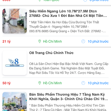
Nếu...
Siêu Hiếm Ngang Lớn 10.7M*27.9M Dtcn
276M2- Chủ Xưa 1 Đời Bán Nhà C4 Mặt Tiền
Hxh 8M Đ.tôn Thất Thuyết, Quận 4- Chỉ 21T-
* Mặt Tiền Hẻm Xe Hơi Đậu Cửa Đường Tôn Thất
Giang Giang
Thuyết Quận 4 - Ngang Hiếm 10,7M*28M -
093.876.6685 Giang Giang + Diện Tích Đất: 276M2 -
Ngang 9,4M Nở Hậu 10,7M * 27,9M. + Phù Hợp Chủ
Mới Xây Vp Công Ty, Căn Hộ Dịch Vụ Cao Cấp, &Hellip;.
21 tỷ
Hồ Chí Minh
10 phút trước
+ Cách Mặt...
O8 Trang Chủ Chính Thức
O8 Là Sân Chơi Hiện Đại Bậc Nhất Việt Nam. Cung Cấp
Đa Dạng Sảnh Game. Trải Nghiệm Bảo Mật Tuyệt Đối,
Nạp Rút Siêu Tốc Và Hỗ Trợ 24/7. Cược Hăng Say,
Nhận Ngay 88K! Địa Chỉ: 122 Nguyễn Oanh, Gò Vấp, Hồ
Chí Minh, Việt Nam Phone: 0938472819 ...
50 tỷ
Hồ Chí Minh
10 phút trước
Bán Siêu Phẩm Thương Hiệu 7 Tầng Nam Kỳ
Khởi Nghĩa, Quận 3- Chính Chủ Chào Chỉ 19T-
Khu Vip Nhất Hiếm Nhà Bán
* Bán Siêu Phẩm Thương Hiệu Hiếm Có Khó Tìm Căn
Thứ 2 - 7 Tầng Có Hầm - Mặt Tiền Nam Kỳ Khởi Nghĩa,