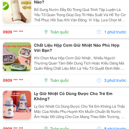
Nào?
Bổ Sung Nước Đầy Đủ Trong Quá Trình Tập Luyện Là
Yếu Tố Quan Trọng Giúp Duy Trì Hiệu Suất Và Hỗ Trợ Cơ
Thể Phục Hồi Sau Khi Vận Động. Vì Vậy, Lựa Chọn Một
Bình Giữ Nhiệt Cho Tập Gym Phù Hợp Sẽ Giúp Bạn
Luôn Có Nước Mát Hoặc Nước Ấm Để Sử Dụng Bất
0909 *** ***
Toàn quốc
1 phút trước
Cứ...
Chất Liệu Hộp Cơm Giữ Nhiệt Nào Phù Hợp
Với Bạn?
Khi Chọn Mua Hộp Cơm Giữ Nhiệt , Nhiều Người
Thường Quan Tâm Đến Dung Tích Hoặc Kiểu Dáng Mà
Quên Rằng Chất Liệu Mới Là Yếu Tố Quyết Định Đến Độ
Bền, Khả Năng Giữ Nhiệt Và Mức Độ An Toàn Khi Sử
Dụng. Hiểu Rõ Từng Loại Chất Liệu Sẽ Giúp Bạn Dễ
0909 *** ***
Toàn quốc
3 phút trước
Dàng...
Ly Giữ Nhiệt Có Dùng Được Cho Trẻ Em
Không?
Ly Giữ Nhiệt Có Dùng Được Cho Trẻ Em Không Là Thắc
Mắc Của Nhiều Phụ Huynh Khi Muốn Chuẩn Bị Nước
Ấm Hoặc Đồ Uống Cho Con Mang Theo Đến Trường, Đi
Chơi Hoặc Tham Gia Các Hoạt Động Ngoài Trời. Thực
Tế, Trẻ Em Hoàn Toàn Có Thể Sử Dụng Ly Giữ Nhiệt
0909 *** ***
Toàn quốc
8 phút trước