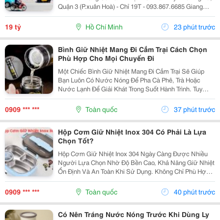
Quận 3 (P.xuân Hoà) - Chỉ 19T - 093.867.6685 Giang
Giang + Diện Tích: 38M2 - Ngang 3,1M*12,5M. + Kết
Cấu: 1 Hầm - 1 Trệt - 5 Tầng Sân Thượng. + Vị...
19 tỷ
Hồ Chí Minh
23 phút trước
Bình Giữ Nhiệt Mang Đi Cắm Trại Cách Chọn
Phù Hợp Cho Mọi Chuyến Đi
Một Chiếc Bình Giữ Nhiệt Mang Đi Cắm Trại Sẽ Giúp
Bạn Luôn Có Nước Nóng Để Pha Cà Phê, Trà Hoặc
Nước Lạnh Để Giải Khát Trong Suốt Hành Trình. Tuy
Nhiên, Không Phải Mẫu Bình Nào Cũng Phù Hợp Với
Các Hoạt Động Ngoài Trời. Để Lựa Chọn Sản Phẩm Đáp
0909 *** ***
Toàn quốc
37 phút trước
Ứng...
Hộp Cơm Giữ Nhiệt Inox 304 Có Phải Là Lựa
Chọn Tốt?
Hộp Cơm Giữ Nhiệt Inox 304 Ngày Càng Được Nhiều
Người Lựa Chọn Nhờ Độ Bền Cao, Khả Năng Giữ Nhiệt
Ổn Định Và An Toàn Khi Sử Dụng. Không Chỉ Phù Hợp
Với Người Đi Làm, Sản Phẩm Còn Đáp Ứng Tốt Nhu
Cầu Mang Cơm Đi Học Hay Chuẩn Bị Bữa Ăn Cho Cả
0909 *** ***
Toàn quốc
40 phút trước
Gia...
Có Nên Tráng Nước Nóng Trước Khi Dùng Ly