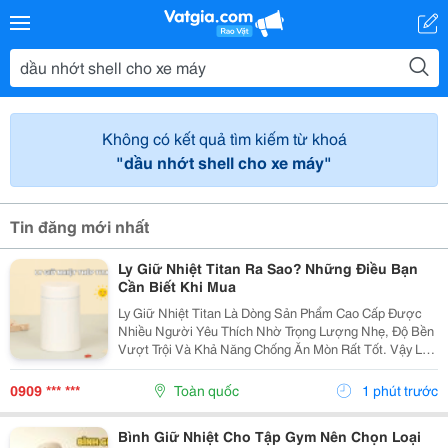
Không có kết quả tìm kiếm từ khoá
"dầu nhớt shell cho xe máy"
Tin đăng mới nhất
Ly Giữ Nhiệt Titan Ra Sao? Những Điều Bạn
Cần Biết Khi Mua
Ly Giữ Nhiệt Titan Là Dòng Sản Phẩm Cao Cấp Được
Nhiều Người Yêu Thích Nhờ Trọng Lượng Nhẹ, Độ Bền
Vượt Trội Và Khả Năng Chống Ăn Mòn Rất Tốt. Vậy Ly
Giữ Nhiệt Titan Có Gì Đặc Biệt Và Có Đáng Để Đầu Tư
Hay Không? Hãy Cùng Cozycup Tìm Hiểu Ngay Trong...
0909 *** ***
Toàn quốc
1 phút trước
Bình Giữ Nhiệt Cho Tập Gym Nên Chọn Loại