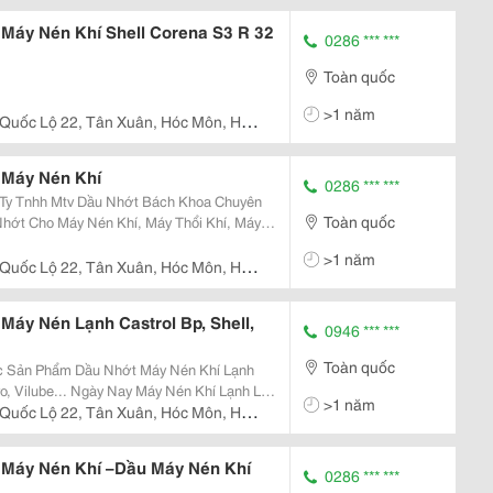
Máy Nén Khí Shell Corena S3 R 32
0286 *** ***
Toàn quốc
>1 năm
 Quốc Lộ 22, Tân Xuân, Hóc Môn, Hồ
 Máy Nén Khí
0286 *** ***
Toàn quốc
hớt Cho Máy Nén Khí, Máy Thổi Khí, Máy
>1 năm
Bơm Châ
 Quốc Lộ 22, Tân Xuân, Hóc Môn, Hồ
áy Nén Lạnh Castrol Bp, Shell,
0946 *** ***
Toàn quốc
c Sản Phẩm Dầu Nhớt Máy Nén Khí Lạnh
Máy Nén Khí Lạnh Là
>1 năm
hiết Bị Quan Trọng Đáp Ứng Cho Việc Điều
 Quốc Lộ 22, Tân Xuân, Hóc Môn, Hồ
Máy Nén Khí –Dầu Máy Nén Khí
0286 *** ***