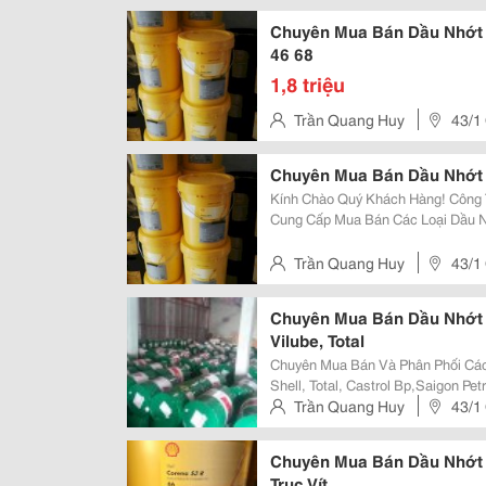
Chí Minh, Vietnam
Chuyên Mua Bán Dầu Nhớt 
46 68
1,8 triệu
Trần Quang Huy
43/1
Chí Minh, Vietnam
Chuyên Mua Bán Dầu Nhớt
Kính Chào Quý Khách Hàng! Công Ty Tnhh Mtv Dầu Nhớt Bách Khoa Chuyên
Cung Cấp Mua Bán Các Loại Dầu N
Bơm Chân Không... Các Dòng Sản Phẩm Đa Dạng, Phù Hợp Với Nhiều Loại
Máy Nén Khí, Máy Thổi Khí,Máy 
Trần Quang Huy
43/1
Chí Minh, Vietnam
Chuyên Mua Bán Dầu Nhớt M
Vilube, Total
Chuyên Mua Bán Và Phân Phối Cá
Shell, Total, Castrol Bp,Saigon Petro, Vilube... Ngày Nay 
Thiết Bị Không Thể Thiếu, Nó Là T
Trần Quang Huy
43/1
Hòa Không Khí Và Trong Các N
Chí Minh, Vietnam
Chuyên Mua Bán Dầu Nhớt 
Trục Vít