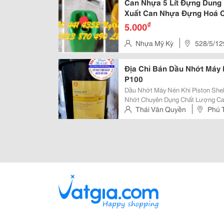
Can Nhựa 5 Lít Đựng Dung M
Xuất Can Nhựa Đựng Hoá C
₫
5.000
Nhựa Mỹ Kỳ
528/5/12
Địa Chỉ Bán Dầu Nhớt Máy 
P100
Dầu Nhớt Máy Nén Khí Piston She
Nhớt Chuyên Dụng Chất Lượng Cao
Trơn Các Máy Nén Khí Piston (Kiể
Thái Văn Quyền
Phú 
Nhiệt Độ Khí Xả Có Thể Lên Đến...
Việt Nam