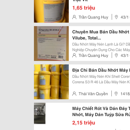
1,65 triệu
Trần Quang Huy
43/1
Chí Minh, Vietnam
Chuyên Mua Bán Dầu Nhớt M
Vilube, Total...
Dầu Nhớt Máy Nén Lạnh Là Gì? Dầu Nhớt Máy Nén Lạnh Là Loại Dầu Công
Nghiệp Chuyên Dụng Cho Các Máy
Làm Nước Đá, Hệ Thống Sân Băng,
Trần Quang Huy
43/1
Làm Lạnh Công Nghiệp. T
Chí Minh, Vietnam
Địa Chỉ Bán Dầu Nhớt Máy 
Dầu Nhớt Máy Nén Khí Shell Corena S3 R 46 (Tên Cũ Shel
Corena S3 R 46 Là Dầu Máy Nén K
Lại Tính Năng Bôi Trơn Cao Của Cá
Nén Kiểu Cánh Gạt. Dầu Này Sử...
Thái Văn Quyền
1418
Thủ Dầu Một , Bình Dương, Việ
Máy Chiết Rót Và Dán Đáy 
Nhớt, Máy Dán Tuýp Sữa R
2,15 triệu