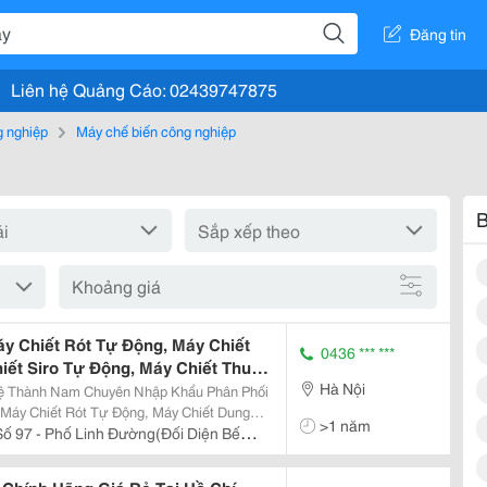
Đăng tin
Liên hệ Quảng Cáo: 02439747875
g nghiệp
Máy chế biến công nghiệp
B
Khoảng giá
áy Chiết Rót Tự Động, Máy Chiết
0436 *** ***
iết Siro Tự Động, Máy Chiết Thuốc
Hà Nội
Dầu Nhớt Tự Động, Máy Chiết Dầu
ệ Thành Nam Chuyên Nhập Khẩu Phân Phối
 Máy Chiết Rót Tự Động, Máy Chiết Dung
>1 năm
Động, Máy Chiết Thuốc Thú Y Tự Động, Máy
Số 97 - Phố Linh Đường(Đối Diện Bến
ết Dầu
Hn