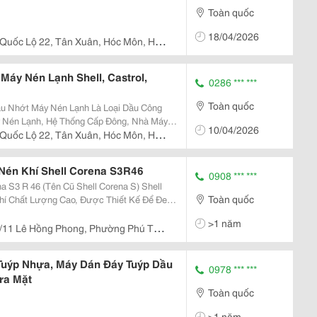
Toàn quốc
18/04/2026
 Quốc Lộ 22, Tân Xuân, Hóc Môn, Hồ
áy Nén Lạnh Shell, Castrol,
0286 *** ***
Toàn quốc
 Nén Lạnh, Hệ Thống Cấp Đông, Nhà Máy
10/04/2026
 Tạo Tuyết, Điều Hòa Công Nghiệp, Máy
 Quốc Lộ 22, Tân Xuân, Hóc Môn, Hồ
rong Máy Nén...
Nén Khí Shell Corena S3R46
0908 *** ***
l Corena S) Shell
Toàn quốc
hí Chất Lượng Cao, Được Thiết Kế Để Đem
c Loại Máy Nén Khí Kiểu Trục Vít Và Máy
>1 năm
/11 Lê Hồng Phong, Phường Phú Thọ,
t Nam
Tuýp Nhựa, Máy Dán Đáy Tuýp Dầu
0978 *** ***
ửa Mặt
Toàn quốc
>1 năm