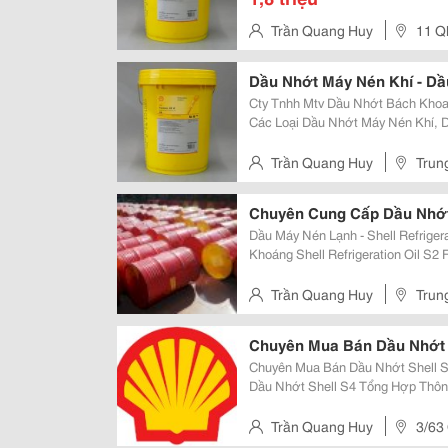
Trần Quang Huy
11 Ql
Dầu Nhớt Máy Nén Khí - Dầu
Cty Tnhh Mtv Dầu Nhớt Bách Khoa
Các Loại Dầu Nhớt Máy Nén Khí, D
Pít-Tông Của Các Thương Hiệu Hàng
Castrol Aircol Mr Castrol
Trần Quang Huy
Trun
Nam
Chuyên Cung Cấp Dầu Nhớt
Dầu Máy Nén Lạnh - Shell Refrigeration Oil S2 F
Khoáng Shell Refrigeration Oil S2 Fra 68 Là Loại Dầu Máy Nén Lạnh Gốc
Khoáng Naphthenic Tinh Chế Chất
Hợp Bôi Trơn Cho Các Máy Nén Lạ
Trần Quang Huy
Trun
Vietnam
Chuyên Mua Bán Dầu Nhớt 
Chuyên Mua Bán Dầu Nhớt Shell S4 Dầu Nhớ
Dầu Nhớt Shell S4 Tổng Hợp Thông Dụng : ** Dầu Nhớt S
&Ndash; Dầu Nhớt Máy Nén Khí Tổng Hợp: - Shell Corena 
Corena S4 P68 - Shell Cor
Trần Quang Huy
3/63