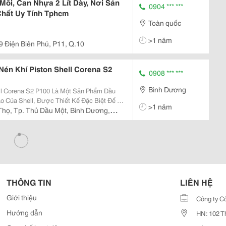
ôi, Can Nhựa 2 Lít Dày, Nơi Sản
0904 *** ***
hất Uy Tính Tphcm
Toàn quốc
>1 năm
9 Điện Biên Phủ, P11, Q.10
Nén Khí Piston Shell Corena S2
0908 *** ***
Bình Dương
ll Corena S2 P100 Là Một Sản Phẩm Dầu
 Của Shell, Được Thiết Kế Đặc Biệt Để Bôi
>1 năm
u Tịnh Tiến) Hoạt Động Ở Áp Suất Cao Và
Thọ, Tp. Thủ Dầu Một, Bình Dương,
THÔNG TIN
LIÊN HỆ
Giới thiệu
Công ty C
Hướng dẫn
HN: 102 T