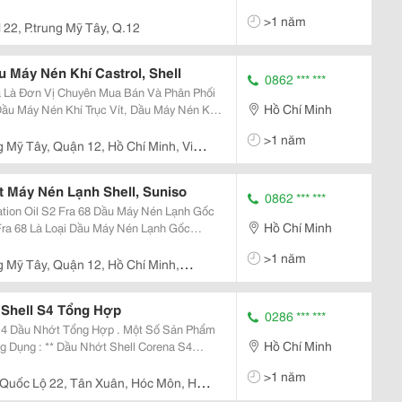
>1 năm
 22, P.trung Mỹ Tây, Q.12
 Máy Nén Khí Castrol, Shell
0862 *** ***
 Là Đơn Vị Chuyên Mua Bán Và Phân Phối
Hồ Chí Minh
ầu Máy Nén Khí Trục Vít, Dầu Máy Nén Khí
 Đầu Như Castrol Bp, Shell, Apoil&Hellip;
>1 năm
g Mỹ Tây, Quận 12, Hồ Chí Minh, Việt
 Máy Nén Lạnh Shell, Suniso
0862 *** ***
ra 68 Dầu Máy Nén Lạnh Gốc
Hồ Chí Minh
 Lượng Cao, Không Chứa Phụ Gia, Thích
>1 năm
g Mỹ Tây, Quận 12, Hồ Chí Minh,
Shell S4 Tổng Hợp
0286 *** ***
t Tổng Hợp . Một Số Sản Phẩm
Hồ Chí Minh
hell Corena S4
S4 P100 - Shell
>1 năm
 Quốc Lộ 22, Tân Xuân, Hóc Môn, Hồ