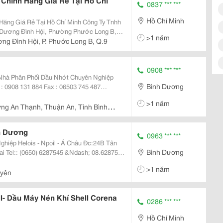
Chính Hãng Giá Rẻ Tại Hồ Chí
0837 *** ***
Hồ Chí Minh
á Rẻ Tại Hồ Chí Minh Công Ty Tnhh
>1 năm
ng Đình Hội, P. Phước Long B, Q.9
0908 *** ***
Bình Dương
>1 năm
ng An Thạnh, Thuận An, Tỉnh Bình
h Dương
0963 *** ***
elois - Npoil - Á Châu Đc:24B Tân
Bình Dương
87545
>1 năm
Uyên
l- Dầu Máy Nén Khí Shell Corena
0286 *** ***
Hồ Chí Minh