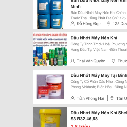
Bán Dầu Nhớt Máy Nén Khí 
Minh
Bán Dầu Nhớt Máy Nén Khí Chính Hãng Gi
Tmdv Thái Hồng Phát Địa Chỉ: 125 Dương Đình Hội, Phường Phước Long B,
Quận 9, Tp.hcm Điện Thoại : 08.37271786 Hotline: 0902760468 Wedsite:
Đỗ Hồng Đẹp
125 Dươ
Www.maycongn
Dầu Nhớt Máy Nén Khí
Công Ty Tnhh Tmdv Hoài Phương Nhà Phân Phối Dầu Nhớt Chuyên Nghiệp
Hàng Đầu Tại Việt Nam Điện Thoại : 0908 131 884 Fax : 06503 745 487
&Ndash; Mr Quyền Công Ty Tnhh Tm Dv Hoài Phương Được Thành Lập Vào
Năm 2008 Tại Tỉnh Bình Dương. C
Thái Văn Quyền
Phườ
Dương
Dầu Nhớt Máy May Tại Bìn
Công Ty Cổ Phần Dầu Nhớt Công Nghiệp H
Phong &Ndash; Biên Hòa - Đồng Nai Tel:: (0650) 6287545 &Ndash; 08.62
Fax: 0650.3577434 Cơ Sở 2 : 51-B Thới Hòa &Ndash; Bến Cát Bình Dương
Cơ Sở 3 : 52 &Ndash; A
Trần Phong Hải
Tân 
Dầu Nhớt Máy Nén Khí Shel
S3 R32,46,68
1,8 triệu