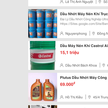
Lê Thị Ánh Nguyệt
Số
Hưng Hòa B, Q.bình Tân, Hcm
Dầu Nhớt Máy Nén Khí Trục 
Đại Lý Dầu Nhớt Công Nghiệp Ultra
Https://Sites.google.com/Site/B
Khi-Tai-Long-Thanh-Dong-Nai-0987-095-908 Đc: 54/3- Đồn
Biên Hòa 
Nguyenphong
Đồng N
Dầu Máy Nén Khí Castrol A
15,1 triệu
Dầu Nhớt Bách Khoa
Môn , Tphcm
Plutus Dầu Nhớt Máy Công
₫
69.000
Hồ Thị Kiều
45/4 Trun
0386 884598