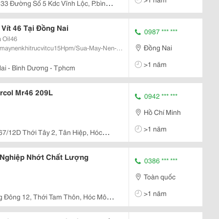
 33 Đường Số 5 Kdc Vĩnh Lộc, P.bình
Vít 46 Tại Đồng Nai
0987 *** ***
 Oil46
Đồng Nai
anmaynenkhitrucvitcu15Hpm/Sua-May-Nen-
g Khởi &Ndash;
>1 năm
&Ndash; Đồng Nai Tel:: (0650) 6287545 &Ndash; 08.6287545...
ai - Bình Dương - Tphcm
ircol Mr46 209L
0942 *** ***
Hồ Chí Minh
>1 năm
67/12D Thới Tây 2, Tân Hiệp, Hóc
 Nghiệp Nhớt Chất Lượng
0386 *** ***
Toàn quốc
>1 năm
g Đông 12, Thới Tam Thôn, Hóc Môn,