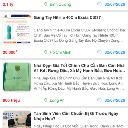
Rộng Rãi. Diện Tích: 4 X 30M...
2,1 tỷ
Bình Dương
30/07/2026
Găng Tay Nitrile 40Cm Excia Ct037
Găng Tay Nitrile 40Cm Excia Ct037 &Ndash; Chống Hóa
Chất, Bảo Vệ Cổ Tay Tốt Hơn Găng Tay Nitrile 40Cm
Excia Ct037 Là Dòng Găng Tay Bảo Hộ Chuyên Dụng
Dành Cho Môi Trường Tiếp Xúc Hóa Chất, Dầu Mỡ Và
Dung Môi Công Nghiệp. Với Thiết Kế Dài Đến 40Cm,...
₫
20.000
Hồ Chí Minh
30/07/2026
Nhà Đẹp- Giá Tốt Chính Chủ Cần Bán Căn Nhà
A1 Kđt Rừng Dầu, Xã Mỹ Hạnh Bắc, Đức Hòa,
Long An
Nhà Đẹp- Giá Tốt Chính Chủ Cần Bán Căn Nhà A1 Kđt
Rừng Dầu, Xã Mỹ Hạnh Bắc, Huyện Đức Hòa, Long An.
Vị Trí Ấp Rừng Dầu, Mỹ Hạnh Bắc, Đức Hoà, Long An
(Nay Thuộc Mỹ Hạnh, Tây Ninh). Diện Tích Sử Dụng
70M2. Giá Bán : 900 Triệu ( Có Thương Lượng...
900 triệu
Long An
30/07/2026
Tân Sinh Viên Cần Chuẩn Bị Gì Trước Ngày
Nhập Học?
Ngày Nhập Học Là Cột Mốc Quan Trọng, Đánh Dấu Một