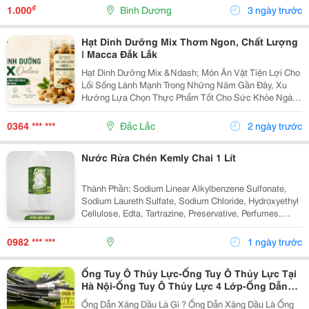
Nhượng Lại Cửa Hàng Đang Hoạt Động. Giá...
₫
1.000
Bình Dương
3 ngày trước
Hạt Dinh Dưỡng Mix Thơm Ngon, Chất Lượng
| Macca Đắk Lắk
Hạt Dinh Dưỡng Mix &Ndash; Món Ăn Vặt Tiện Lợi Cho
Lối Sống Lành Mạnh Trong Những Năm Gần Đây, Xu
Hướng Lựa Chọn Thực Phẩm Tốt Cho Sức Khỏe Ngày
Càng Được Nhiều Người Quan Tâm. Thay Vì Các Món
Ăn Vặt Nhiều Đường Hoặc Dầu Mỡ, Nhiều Người
0364 *** ***
Đắc Lắc
2 ngày trước
Chuyển Sang...
Nước Rửa Chén Kemly Chai 1 Lít
Thành Phần: Sodium Linear Alkylbenzene Sulfonate,
Sodium Laureth Sulfate, Sodium Chloride, Hydroxyethyl
Cellulose, Edta, Tartrazine, Preservative, Perfumes,
Water. Công Dụng: Tẩy Sạch Dầu Mỡ Trên Chén, Đĩa Và
Cả Đồ Nhựa. Cách Dùng: - Pha Loãng...
0982 *** ***
1 ngày trước
Ống Tuy Ô Thủy Lực-Ống Tuy Ô Thủy Lực Tại
Hà Nội-Ống Tuy Ô Thủy Lực 4 Lớp-Ống Dẫn
Dầu Thủy Lực-Đầu Nối Ống Đầu Thủy Lực
Ống Dẫn Xăng Dầu Là Gì ? Ống Dẫn Xăng Dầu Là Ống