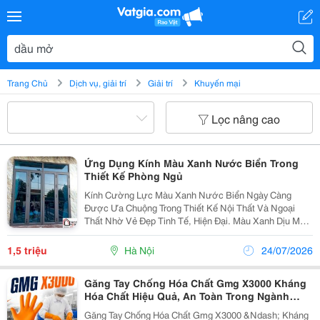
Trang Chủ
Dịch vụ, giải trí
Giải trí
Khuyến mại
Lọc nâng cao
Ứng Dụng Kính Màu Xanh Nước Biển Trong
Thiết Kế Phòng Ngủ
Kính Cường Lực Màu Xanh Nước Biển Ngày Càng
Được Ưa Chuộng Trong Thiết Kế Nội Thất Và Ngoại
Thất Nhờ Vẻ Đẹp Tinh Tế, Hiện Đại. Màu Xanh Dịu Mát
Không Chỉ Mang Đến Cảm Giác Thư Giãn, Gần Gũi Với
Thiên Nhiên Mà Còn Giúp Không Gian Trở Nên Rộng
1,5 triệu
Hà Nội
24/07/2026
Rãi,...
Găng Tay Chống Hóa Chất Gmg X3000 Kháng
Hóa Chất Hiệu Quả, An Toàn Trong Ngành
Thực Phẩm & Thủy Sản
Găng Tay Chống Hóa Chất Gmg X3000 &Ndash; Kháng