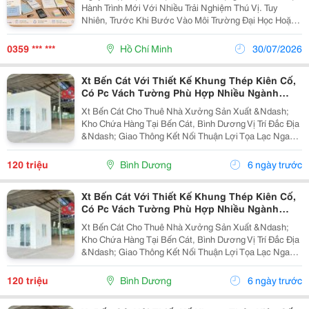
Hành Trình Mới Với Nhiều Trải Nghiệm Thú Vị. Tuy
Nhiên, Trước Khi Bước Vào Môi Trường Đại Học Hoặc
Cao Đẳng, Tân Sinh Viên Nên Chuẩn Bị Kỹ Lưỡng Từ
Giấy Tờ, Đồ Dùng Học Tập Đến Vật Dụng Cá Nhân Để...
0359 *** ***
Hồ Chí Minh
30/07/2026
Xt Bến Cát Với Thiết Kế Khung Thép Kiên Cố,
Có Pc Vách Tường Phù Hợp Nhiều Ngành
Nghề
Xt Bến Cát Cho Thuê Nhà Xưởng Sản Xuất &Ndash;
Kho Chứa Hàng Tại Bến Cát, Bình Dương Vị Trí Đắc Địa
&Ndash; Giao Thông Kết Nối Thuận Lợi Tọa Lạc Ngay
Mặt Tiền Đường Dt 741, Tuyến Đường Huyết Mạch Kết
Nối Tp. Thủ Dầu Một &Ndash; Bình Phước &Ndash;...
120 triệu
Bình Dương
6 ngày trước
Xt Bến Cát Với Thiết Kế Khung Thép Kiên Cố,
Có Pc Vách Tường Phù Hợp Nhiều Ngành
Nghề
Xt Bến Cát Cho Thuê Nhà Xưởng Sản Xuất &Ndash;
Kho Chứa Hàng Tại Bến Cát, Bình Dương Vị Trí Đắc Địa
&Ndash; Giao Thông Kết Nối Thuận Lợi Tọa Lạc Ngay
Mặt Tiền Đường Dt 741, Tuyến Đường Huyết Mạch Kết
Nối Tp. Thủ Dầu Một &Ndash; Bình Phước &Ndash;...
120 triệu
Bình Dương
6 ngày trước