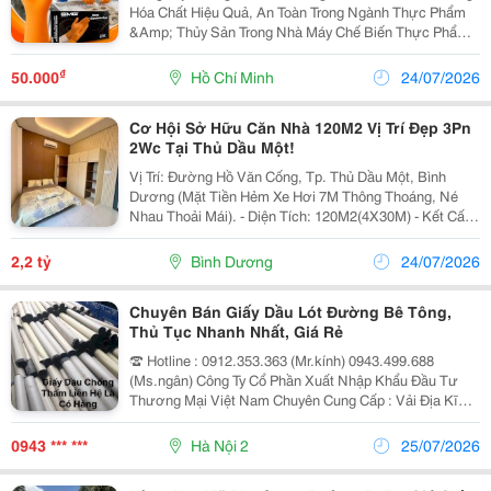
Hóa Chất Hiệu Quả, An Toàn Trong Ngành Thực Phẩm
&Amp; Thủy Sản Trong Nhà Máy Chế Biến Thực Phẩm
Và Thủy Hải Sản, Người Lao Động Thường Xuyên Tiếp
Xúc Với Hóa Chất Vệ Sinh, Chất Tẩy Rửa, Dầu Mỡ Và
₫
50.000
Hồ Chí Minh
24/07/2026
Các...
Cơ Hội Sở Hữu Căn Nhà 120M2 Vị Trí Đẹp 3Pn
2Wc Tại Thủ Dầu Một!
Vị Trí: Đường Hồ Văn Cống, Tp. Thủ Dầu Một, Bình
Dương (Mặt Tiền Hẻm Xe Hơi 7M Thông Thoáng, Né
Nhau Thoải Mái). - Diện Tích: 120M2(4X30M) - Kết Cấu:
1 Trệt 1 Lầu, 3Pn-2Wc, Thiết Kế Hiện Đại, Tối Ưu Không
Gian Sống. Pháp Lý : Sổ Hồng Riêng, Pháp Lý...
2,2 tỷ
Bình Dương
24/07/2026
Chuyên Bán Giấy Dầu Lót Đường Bê Tông,
Thủ Tục Nhanh Nhất, Giá Rẻ
☎ Hotline : 0912.353.363 (Mr.kính) 0943.499.688
(Ms.ngân) Công Ty Cổ Phần Xuất Nhập Khẩu Đầu Tư
Thương Mại Việt Nam Chuyên Cung Cấp : Vải Địa Kĩ
Thuật, Giấy Dầu, Tấm Alu, Dầu Máy Biến Thế, Vỉ Thoát
Nước, Matit Chèn Khe, Lưới Địa Kỹ Thuật Cốt...
0943 *** ***
Hà Nội 2
25/07/2026