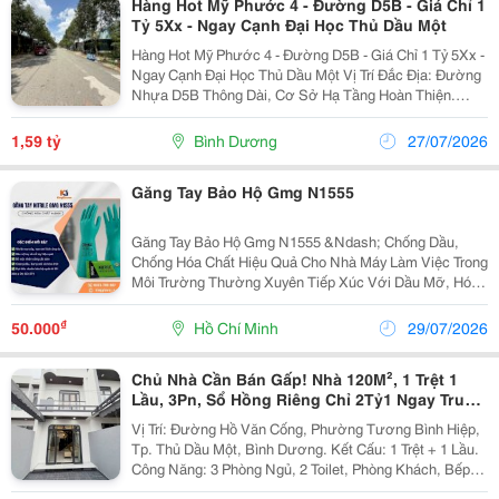
Hàng Hot Mỹ Phước 4 - Đường D5B - Giá Chỉ 1
Tỷ 5Xx - Ngay Cạnh Đại Học Thủ Dầu Một
Hàng Hot Mỹ Phước 4 - Đường D5B - Giá Chỉ 1 Tỷ 5Xx -
Ngay Cạnh Đại Học Thủ Dầu Một Vị Trí Đắc Địa: Đường
Nhựa D5B Thông Dài, Cơ Sở Hạ Tầng Hoàn Thiện.
Nằm Ngay Sát Dự Án Chợ Và Trường Đại Học Thủ Dầu
Một , Tiềm Năng Kinh Doanh, Cho Thuê Trọ Hoặc...
1,59 tỷ
Bình Dương
27/07/2026
Găng Tay Bảo Hộ Gmg N1555
Găng Tay Bảo Hộ Gmg N1555 &Ndash; Chống Dầu,
Chống Hóa Chất Hiệu Quả Cho Nhà Máy Làm Việc Trong
Môi Trường Thường Xuyên Tiếp Xúc Với Dầu Mỡ, Hóa
Chất Và Dung Môi Đòi Hỏi Một Đôi Găng Tay Có Khả
Năng Bảo Vệ Tối Ưu. Gmg N1555 Được Sản Xuất Từ
₫
50.000
Hồ Chí Minh
29/07/2026
Nitrile...
Chủ Nhà Cần Bán Gấp! Nhà 120M², 1 Trệt 1
Lầu, 3Pn, Sổ Hồng Riêng Chỉ 2Tỷ1 Ngay Trung
Tâm Thủ Dầu Một
Vị Trí: Đường Hồ Văn Cống, Phường Tương Bình Hiệp,
Tp. Thủ Dầu Một, Bình Dương. Kết Cấu: 1 Trệt + 1 Lầu. ️
Công Năng: 3 Phòng Ngủ, 2 Toilet, Phòng Khách, Bếp,
Phòng Thờ, Sân Trước 5M Đậu Xe Hơi, Sân Sau 10M