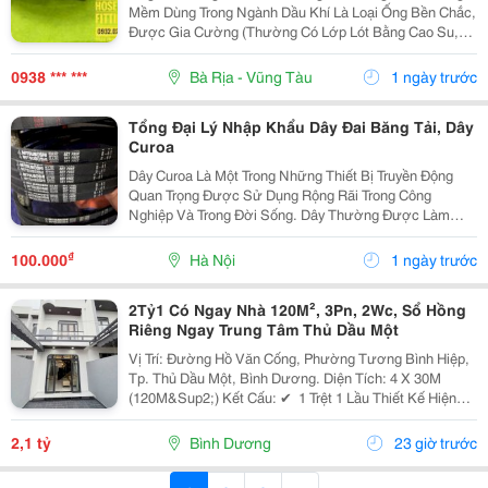
-Ống Tuy Ô Thủy Lực-Ống Nối Thủy Lực- Cút
Mềm Dùng Trong Ngành Dầu Khí Là Loại Ống Bền Chắc,
Nối Ống Thủy Lực -Đầu Cút Ống Thủy Lực-
Được Gia Cường (Thường Có Lớp Lót Bằng Cao Su,
Dây Thủy Lực-Ongthuyluc
Pvc Hoặc Ptfe), Được Thiết Kế Để Vận Chuyển Nhiên
Liệu Và Dầu Một Cách An Toàn Như Xăng, Dầu...
0938 *** ***
Bà Rịa - Vũng Tàu
1 ngày trước
Tổng Đại Lý Nhập Khẩu Dây Đai Băng Tải, Dây
Curoa
Dây Curoa Là Một Trong Những Thiết Bị Truyền Động
Quan Trọng Được Sử Dụng Rộng Rãi Trong Công
Nghiệp Và Trong Đời Sống. Dây Thường Được Làm
Bằng Cao Su Tổng Hợp Có Nguồn Gốc Từ Dầu Mỏ, Bên
Trong Có Hoặc Không Có Lõi Thép. Dây Curoa Truyền
₫
100.000
Hà Nội
1 ngày trước
Động...
2Tỷ1 Có Ngay Nhà 120M², 3Pn, 2Wc, Sổ Hồng
Riêng Ngay Trung Tâm Thủ Dầu Một
Vị Trí: Đường Hồ Văn Cống, Phường Tương Bình Hiệp,
Tp. Thủ Dầu Một, Bình Dương. Diện Tích: 4 X 30M
(120M&Sup2;) Kết Cấu: ✔ ️ 1 Trệt 1 Lầu Thiết Kế Hiện
Đại, Thông Thoáng ✔ ️ 3 Phòng Ngủ ✔ ️ 2 Nhà Vệ Sinh ✔ ️
Phòng Khách Sang Trọng, Đón...
2,1 tỷ
Bình Dương
23 giờ trước