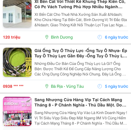
Xt Bến Cát Với Thiết Kế Khung Thép Kiên Cố,
Có Pc Vách Tường Phù Hợp Nhiều Ngành
Nghề
Xt Bến Cát Cho Thuê Nhà Xưởng Sản Xuất &Ndash;
Kho Chứa Hàng Tại Bến Cát, Bình Dương Vị Trí Đắc Địa
&Ndash; Giao Thông Kết Nối Thuận Lợi Tọa Lạc Ngay
Mặt Tiền Đường Dt 741, Tuyến Đường Huyết Mạch Kết
Nối Tp. Thủ Dầu Một &Ndash; Bình Phước &Ndash;...
120 triệu
Bình Dương
6 ngày trước
Giá Ống Tuy Ô Thủy Lực -Ống Tuy Ô Nhựa- Ép
Tuy Ô Thủy Lực Gần Đây -Ống Tuy Ô Thủy Lực
Tại Hà Nội Tuy Ô Là Gì- Ống Thủy Lực -Giá
Những Điều Cơ Bản Của Ống Thủy Lực Là Gì? Ống
Ống Thủy Lực- Ống Mềm Thủy Lực
Bện: Được Thiết Kế Để Cung Cấp Năng Lượng Cho
Các Ứng Dụng Công Nghiệp Nói Chung, Đây Là Ống Áp
Suất Cao Có Cấu Hình Gồm Một, Hai Hoặc Ba Dây Thép
Bện. Nó Thường Được Sử Dụng Với Dầu Mỏ Hoặc
0938 *** ***
Bà Rịa - Vũng Tàu
5 ngày trước
Chất...
Sang Nhượng Cửa Hàng Vip Tại Cách Mạng
Tháng 8 - P Chánh Nghĩa - Thủ Dầu Một. Do
Thay Đổi Định Hướng Kinh Doanh
Sang Nhượng Cửa Hàng Vip Vào Là Kinh Doanh Ngay !
Vị Trí Siêu Vipp Siêu Đẹp Mặt Ngang 9M Vô Cùng Hiếm
Tại Cách Mạng Tháng 8 - P Chánh Nghĩa - Thủ Dầu Một.
Do Thay Đổi Định Hướng Kinh Doanh, Mình Cần Sang