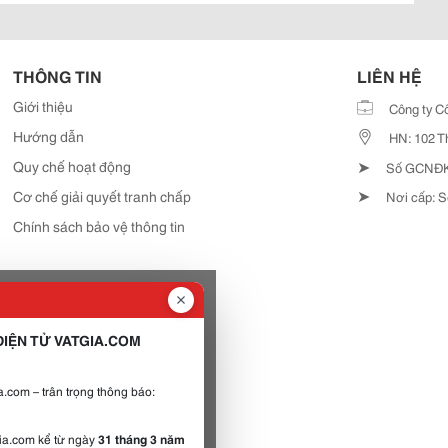
THÔNG TIN
LIÊN HỆ
Giới thiệu
Công ty C
Hướng dẫn
HN: 102 T
➤
Quy chế hoạt động
Số GCNĐKD
➤
Cơ chế giải quyết tranh chấp
Nơi cấp: S
Chính sách bảo vệ thông tin
IỆN TỬ VATGIA.COM
.com – trân trọng thông báo:
gia.com kể từ ngày
31 tháng 3 năm