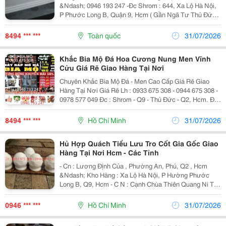
&Ndash; 0946 193 247 -Đc Shrom : 644, Xa Lộ Hà Nội,
P Phước Long B, Quận 9, Hcm ( Gần Ngã Tư Thủ Đức
&Ndash; Ngã Tư Bình Thái ) - Vp Gd : Cạnh Chùa Thiên
Quang, Đông Hòa, Dĩ An, Bình...
8494 *** ***
Toàn quốc
31/07/2026
Khắc Bia Mộ Đá Hoa Cương Nung Men Vĩnh
Cửu Giá Rẽ Giao Hàng Tại Nơi
Chuyên Khắc Bia Mộ Đá - Men Cao Cấp Giá Rẽ Giao
Hàng Tại Nơi Giá Rẽ Lh : 0933 675 308 - 0944 675 308 -
0978 577 049 Đc : Shrom - Q9 - Thủ Đức - Q2, Hcm. Địa
Chỉ Bình Dương : Gần Chùa Thiên Quang - Phường
Đông Hòa - Dĩ An - Bình Dương .
8494 *** ***
Hồ Chí Minh
31/07/2026
Hủ Hợp Quách Tiểu Lưu Tro Cốt Gia Gốc Giao
Hàng Tại Nơi Hcm - Các Tỉnh
- Cn : Lương Định Của , Phường An, Phú, Q2 , Hcm
&Ndash; Kho Hàng : Xa Lộ Hà Nội, P Hường Phước
Long B, Q9, Hcm - C N : Cạnh Chùa Thiên Quang Ni Tự,
P Đông Hòa - Tp Dĩ An, Bình Dương. - Cn, Chợ Đồn,
Đường Nguyễn Tri Phương, P Bửu Hòa, Biên Hòa,...
0946 *** ***
Hồ Chí Minh
31/07/2026