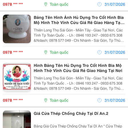
Bình Dương - Gần Chợ Đồn, Phường...
0978 *** ***
Toàn quốc
31/07/2026
Bảng Tên Hình Ảnh Hủ Dựng Tro Cốt Hình Bia
Mộ Hình Thờ Vĩnh Cửu Giá Rẽ Giao Hàng Tại
Nơi
Thiên Long Thọ Sài Gòn - Miền Tây - Giao Tại Nơi, Các
Tỉnh Tp Toàn Quốc . - Lh : 0946 193 247 - 0933 675 308
&Ndash; 0978 577 049 - Chi Nhánh - Sài Gòn, Tp Thủ
Dức - Tp Dĩ An, Bình Dương &Ndash; Tp Biên Hòa
,Đồng Nai - Các Tỉnh Miền Tây. ...
0978 *** ***
Toàn quốc
31/07/2026
Hình Bảng Tên Hủ Dựng Tro Cốt Hình Bia Mộ
Hình Thờ Vĩnh Cửu Giá Rẻ Giao Hàng Tại Nơi
Thiên Long Thọ Sài Gòn - Miền Tây - Giao Tại Nơi, Các
Tỉnh Tp Toàn Quốc . - Lh : 0946 193 247 - 0933 675 308
&Ndash; 0978 577 049 - Chi Nhánh - Sài Gòn, Tp Thủ
Dức - Tp Dĩ An, Bình Dương &Ndash; Tp Biên Hòa
,Đồng Nai - Các Tỉnh Miền Tây. ...
0978 *** ***
Toàn quốc
31/07/2026
Giá Cửa Thép Chống Cháy Tại Dĩ An.2
Bảng Giá Cửa Thép Chống Cháy Tại Dĩ An * Cửa Thép