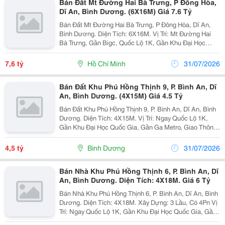
Bán Đất Mt Đường Hai Bà Trưng, P Đông Hòa,
Dĩ An, Bình Dương. (6X16M) Giá 7.6 Tỷ
Bán Đất Mt Đường Hai Bà Trưng, P Đông Hòa, Dĩ An,
Bình Dương. Diện Tích: 6X16M. Vị Trí: Mt Đường Hai
Bà Trưng, Gần Bigc, Quốc Lộ 1K, Gần Khu Đại Học
Quốc Gia, Gần Ga Metro, Giao Thông Thuận Lợi,
&Hellip;.. Pháp Lý: Sổ Đỏ. Giá: 7,6 Tỷ.tl ...
7,6 tỷ
Hồ Chí Minh
31/07/2026
Bán Đất Khu Phú Hồng Thịnh 9, P. Bình An, Dĩ
An, Bình Dương. (4X15M) Giá 4.5 Tỷ
Bán Đất Khu Phú Hồng Thịnh 9, P. Bình An, Dĩ An, Bình
Dương. Diện Tích: 4X15M. Vị Trí: Ngay Quốc Lộ 1K,
Gần Khu Đại Học Quốc Gia, Gần Ga Metro, Giao Thông
Thuận Lợi, &Hellip;.. Pháp Lý: Sổ Đỏ. Giá: 4,5 Tỷ. Liên
Hê: Sang 0933 222 985
4,5 tỷ
Bình Dương
31/07/2026
Bán Nhà Khu Phú Hồng Thịnh 6, P. Bình An, Dĩ
An, Bình Dương. Diện Tích: 4X18M. Giá 6 Tỷ
Bán Nhà Khu Phú Hồng Thịnh 6, P. Bình An, Dĩ An, Bình
Dương. Diện Tích: 4X18M. Xây Dựng: 3 Lầu, Có 4Pn Vị
Trí: Ngay Quốc Lộ 1K, Gần Khu Đại Học Quốc Gia, Gần
Ga Metro, Giao Thông Thuận Lợi, &Hellip;.. Pháp Lý: Sổ