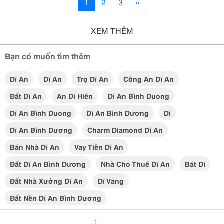
1
2
3
»
XEM THÊM
Bạn có muốn tìm thêm
Dĩ An
Dĩ An
Trọ Dĩ An
Công An Dĩ An
Đất Dĩ An
An Dĩ Hiên
Dĩ An Bình Duong
Dĩ An Bình Duong
Dĩ An Bình Dương
Dĩ
Dĩ An Bình Dương
Charm Diamond Dĩ An
Bán Nhà Dĩ An
Vay Tiền Dĩ An
Đất Dĩ An Bình Dương
Nhà Cho Thuê Dĩ An
Bát Dĩ
Đất Nhà Xưởng Dĩ An
Dĩ Vãng
Đất Nền Dĩ An Bình Dương