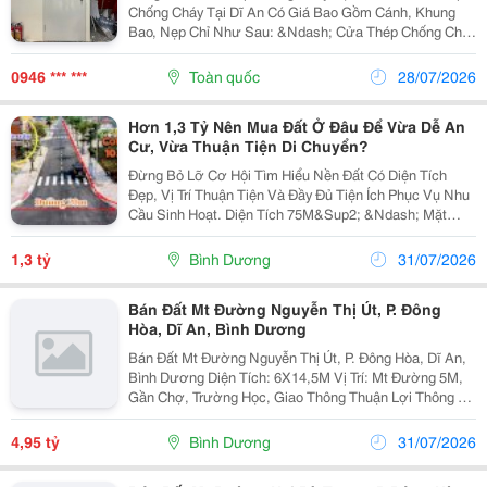
Chống Cháy Tại Dĩ An Có Giá Bao Gồm Cánh, Khung
Bao, Nẹp Chỉ Như Sau: &Ndash; Cửa Thép Chống Cháy
Có Kiểm Định Ei70: 2.550.000 Đ/ M2 &Ndash; Cửa
Thép Chống Cháy Có Kiểm Định Ei90: 2.850.000 Đ/...
0946 *** ***
Toàn quốc
28/07/2026
Hơn 1,3 Tỷ Nên Mua Đất Ở Đâu Để Vừa Dễ An
Cư, Vừa Thuận Tiện Di Chuyển?
Đừng Bỏ Lỡ Cơ Hội Tìm Hiểu Nền Đất Có Diện Tích
Đẹp, Vị Trí Thuận Tiện Và Đầy Đủ Tiện Ích Phục Vụ Nhu
Cầu Sinh Hoạt. Diện Tích 75M&Sup2; &Ndash; Mặt
Tiền 5M Khoảng 40 Phút Di Chuyển Đến Tp.hcm Sổ
Hồng Riêng, Thông Tin Pháp Lý Rõ Ràng ✔️ Gần Chợ,...
1,3 tỷ
Bình Dương
31/07/2026
Bán Đất Mt Đường Nguyễn Thị Út, P. Đông
Hòa, Dĩ An, Bình Dương
Bán Đất Mt Đường Nguyễn Thị Út, P. Đông Hòa, Dĩ An,
Bình Dương Diện Tích: 6X14,5M Vị Trí: Mt Đường 5M,
Gần Chợ, Trường Học, Giao Thông Thuận Lợi Thông Ra
Trần Hưng Đạo, Quốc Lộ 1K&Hellip;&Hellip; Pháp Lý: Sổ
Đỏ Giá: 4,95 Tỷ Vui Lòng Liên...
4,95 tỷ
Bình Dương
31/07/2026