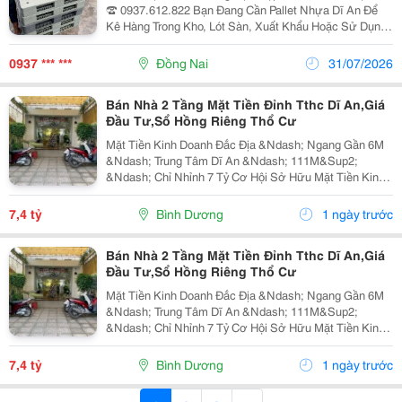
☎️ 0937.612.822 Bạn Đang Cần Pallet Nhựa Dĩ An Để
Kê Hàng Trong Kho, Lót Sàn, Xuất Khẩu Hoặc Sử Dụng
Cho Xe Nâng? Chúng Tôi Chuyên Cung Cấp Pallet Nhựa
Mới &Amp; Pallet Nhựa Cũ Với Chất Lượng...
0937 *** ***
Đồng Nai
31/07/2026
Bán Nhà 2 Tầng Mặt Tiền Đỉnh Tthc Dĩ An,Giá
Đầu Tư,Sổ Hồng Riêng Thổ Cư
Mặt Tiền Kinh Doanh Đắc Địa &Ndash; Ngang Gần 6M
&Ndash; Trung Tâm Dĩ An &Ndash; 111M&Sup2;
&Ndash; Chỉ Nhỉnh 7 Tỷ Cơ Hội Sở Hữu Mặt Tiền Kinh
Doanh Hiếm Có Ngay Trung Tâm Dĩ An &Ndash; Vị Trí
Đẹp, Dòng Tiền Tốt, Tiềm Năng Tăng Giá Cao. Mặt
7,4 tỷ
Bình Dương
1 ngày trước
Tiền...
Bán Nhà 2 Tầng Mặt Tiền Đỉnh Tthc Dĩ An,Giá
Đầu Tư,Sổ Hồng Riêng Thổ Cư
Mặt Tiền Kinh Doanh Đắc Địa &Ndash; Ngang Gần 6M
&Ndash; Trung Tâm Dĩ An &Ndash; 111M&Sup2;
&Ndash; Chỉ Nhỉnh 7 Tỷ Cơ Hội Sở Hữu Mặt Tiền Kinh
Doanh Hiếm Có Ngay Trung Tâm Dĩ An &Ndash; Vị Trí
Đẹp, Dòng Tiền Tốt, Tiềm Năng Tăng Giá Cao. Mặt
7,4 tỷ
Bình Dương
1 ngày trước
Tiền...