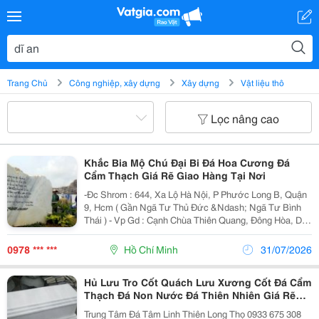
Trang Chủ
Công nghiệp, xây dựng
Xây dựng
Vật liệu thô
Lọc nâng cao
Khắc Bia Mộ Chú Đại Bi Đá Hoa Cương Đá
Cẩm Thạch Giá Rẽ Giao Hàng Tại Nơi
-Đc Shrom : 644, Xa Lộ Hà Nội, P Phước Long B, Quận
9, Hcm ( Gần Ngã Tư Thủ Đức &Ndash; Ngã Tư Bình
Thái ) - Vp Gd : Cạnh Chùa Thiên Quang, Đông Hòa, Dĩ
An, Bình Dương ( Gần Ngã Ba Cây Lơn &Ndash; Chợ
Đông Hòa ) Đc Mail : Dieuthienlongvie
0978 *** ***
Hồ Chí Minh
31/07/2026
Hủ Lưu Tro Cốt Quách Lưu Xương Cốt Đá Cẩm
Thạch Đá Non Nước Đá Thiên Nhiên Giá Rẽ
Giao Hàng Tại Nơi
Trung Tâm Đá Tâm Linh Thiên Long Thọ 0933 675 308