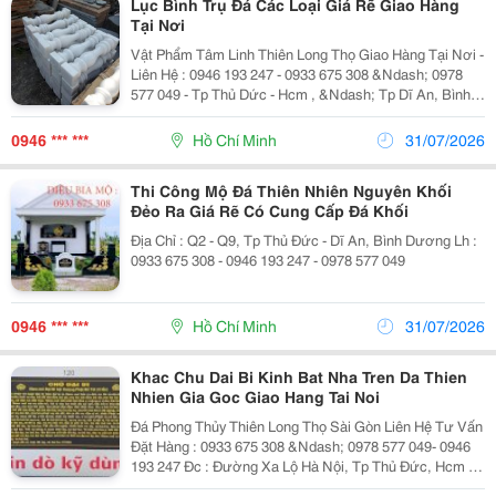
Lục Bình Trụ Đá Các Loại Giá Rẽ Giao Hàng
Tại Nơi
Vật Phẩm Tâm Linh Thiên Long Thọ Giao Hàng Tại Nơi -
Liên Hệ : 0946 193 247 - 0933 675 308 &Ndash; 0978
577 049 - Tp Thủ Dức - Hcm , &Ndash; Tp Dĩ An, Bình
Dương &Ndash; Tp Biên Hòa Đồng Nai &Ndash; Long
An - Tây Ninh - Các Tỉnh Miền Tây. +...
0946 *** ***
Hồ Chí Minh
31/07/2026
Thi Công Mộ Đá Thiên Nhiên Nguyên Khối
Đẻo Ra Giá Rẽ Có Cung Cấp Đá Khối
Địa Chỉ : Q2 - Q9, Tp Thủ Đức - Dĩ An, Bình Dương Lh :
0933 675 308 - 0946 193 247 - 0978 577 049
0946 *** ***
Hồ Chí Minh
31/07/2026
Khac Chu Dai Bi Kinh Bat Nha Tren Da Thien
Nhien Gia Goc Giao Hang Tai Noi
Đá Phong Thủy Thiên Long Thọ Sài Gòn Liên Hệ Tư Vấn
Đặt Hàng : 0933 675 308 &Ndash; 0978 577 049- 0946
193 247 Đc : Đường Xa Lộ Hà Nội, Tp Thủ Đức, Hcm -
Gần Chùa Thiên Quang, Phường Đông Hòa, Tp Dĩ An,