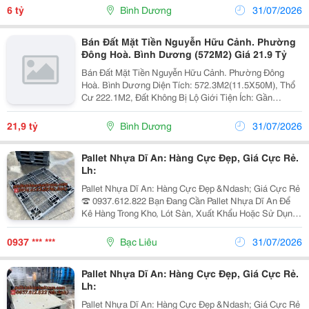
Hồng Giá: 6 Tỷ. Liên Hê: Sang 0933...
6 tỷ
Bình Dương
31/07/2026
Bán Đất Mặt Tiền Nguyễn Hữu Cảnh. Phường
Đông Hoà. Bình Dương (572M2) Giá 21.9 Tỷ
Bán Đất Mặt Tiền Nguyễn Hữu Cảnh. Phường Đông
Hoà. Bình Dương Diện Tích: 572.3M2(11.5X50M), Thổ
Cư 222.1M2, Đất Không Bị Lộ Giới Tiện Ích: Gần
Trường Học Cấp 1,2,3. Chợ, Bệnh Viện Hoàn Mỹ, Siêu
Thị. Go Dĩ An, Giao Thông Thuận Lợi Nối Ra Quppsc
21,9 tỷ
Bình Dương
31/07/2026
Lộ...
Pallet Nhựa Dĩ An: Hàng Cực Đẹp, Giá Cực Rẻ.
Lh:
Pallet Nhựa Dĩ An: Hàng Cực Đẹp &Ndash; Giá Cực Rẻ
☎️ 0937.612.822 Bạn Đang Cần Pallet Nhựa Dĩ An Để
Kê Hàng Trong Kho, Lót Sàn, Xuất Khẩu Hoặc Sử Dụng
Cho Xe Nâng? Chúng Tôi Chuyên Cung Cấp Pallet Nhựa
Mới &Amp; Pallet Nhựa Cũ Với Chất Lượng...
0937 *** ***
Bạc Liêu
31/07/2026
Pallet Nhựa Dĩ An: Hàng Cực Đẹp, Giá Cực Rẻ.
Lh:
Pallet Nhựa Dĩ An: Hàng Cực Đẹp &Ndash; Giá Cực Rẻ