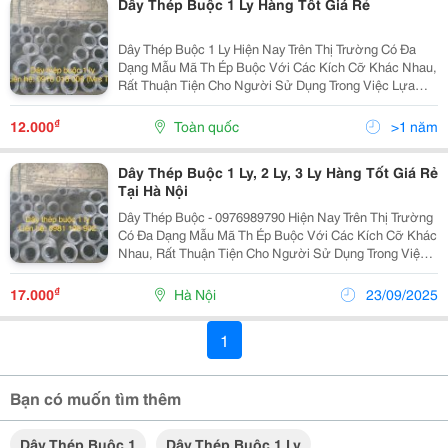
Dây Thép Buộc 1 Ly Hàng Tốt Giá Rẻ
Dây Thép Buộc 1 Ly Hiện Nay Trên Thị Trường Có Đa
Dạng Mẫu Mã Th Ép Buộc Với Các Kích Cỡ Khác Nhau,
Rất Thuận Tiện Cho Người Sử Dụng Trong Việc Lựa
Chọn Sản Phẩm Phù Hợp Với Nhu Cầu : T Rong Xây
Dựng Buộc Cốt Thép, Cột Bê Tông&Hellip; Dùng Làm
₫
12.000
Toàn quốc
>1 năm
Que...
Dây Thép Buộc 1 Ly, 2 Ly, 3 Ly Hàng Tốt Giá Rẻ
Tại Hà Nội
Dây Thép Buộc - 0976989790 Hiện Nay Trên Thị Trường
Có Đa Dạng Mẫu Mã Th Ép Buộc Với Các Kích Cỡ Khác
Nhau, Rất Thuận Tiện Cho Người Sử Dụng Trong Việc
Lựa Chọn Sản Phẩm Phù Hợp Với Nhu Cầu : T Rong
Xây Dựng Buộc Cốt Thép, Cột Bê Tông&Hellip; Dùng...
₫
17.000
Hà Nội
23/09/2025
1
Bạn có muốn tìm thêm
Dây Thép Buộc 1
Dây Thép Buộc 1 Ly