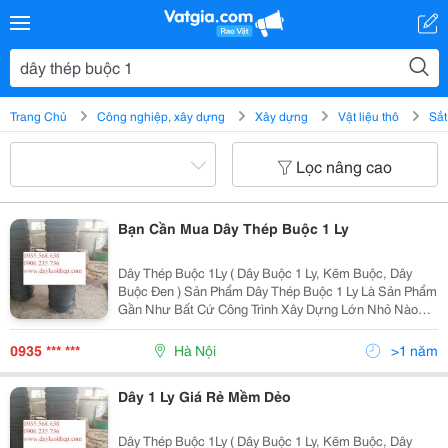
Trang Chủ
Công nghiệp, xây dựng
Xây dựng
Vật liệu thô
Sắt
Lọc nâng cao
Bạn Cần Mua Dây Thép Buộc 1 Ly
Dây Thép Buộc 1Ly ( Dây Buộc 1 Ly, Kẽm Buộc, Dây
Buộc Đen ) Sản Phẩm Dây Thép Buộc 1 Ly Là Sản Phẩm
Gần Như Bất Cứ Công Trình Xây Dựng Lớn Nhỏ Nào
Đều Phải Dùng Đến Bởi Tính Chất Đa Dạng Mềm Dẻo,
Dễ Buộc. Dây Thép Buộc 1 Ly Của Công Ty Tnhh Sx Và
0935 *** ***
Hà Nội
>1 năm
Dây 1 Ly Giá Rẻ Mềm Dẻo
Dây Thép Buộc 1Ly ( Dây Buộc 1 Ly, Kẽm Buộc, Dây