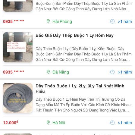
Buộc Đen ) Sản Phẩm Dây Thép Buộc 1 Ly Là Sản Phẩm
Gần Như Bất Cứ Công Trình Xây Dựng Lớn Nhỏ Nào
Đều Phải Dùng Đến Bởi Tính Chất Đa Dạng Mềm Dẻo,
Dễ Buộc. Dây Thép Buộc 1 Ly Của Công Ty Tnhh Sx Và
0935 *** ***
Hải Phòng
>1 năm
Báo Giá Dây Thép Buộc 1 Ly Hôm Nay
Dây Thép Buộc 1Ly ( Dây Buộc 1 Ly, Kẽm Buộc, Dây
Buộc Đen ) Sản Phẩm Dây Thép Buộc 1 Ly Là Sản Phẩm
Gần Như Bất Cứ Công Trình Xây Dựng Lớn Nhỏ Nào
Đều Phải Dùng Đến Bởi Tính Chất Đa Dạng Mềm Dẻo,
Dễ Buộc. Dây Thép Buộc 1 Ly Của Công Ty Tnhh Sx Và
0935 *** ***
Đà Nẵng
>1 năm
Dây Thép Buộc 1 Ly, 2Ly, 3Ly Tại Nhật Minh
Hiếu
Dây Thép Buộc 1 Ly Hiện Nay Trên Thị Trường Có Đa
Dạng Mẫu Mã Th Ép Buộc Với Các Kích Cỡ Khác Nhau,
Rất Thuận Tiện Cho Người Sử Dụng Trong Việc Lựa
Chọn Sản Phẩm Phù Hợp Với Nhu Cầu : T Rong Xây
Dựng Buộc Cốt Thép, Cột Bê Tông&Hellip; Dùng Làm
₫
12.000
Hà Nội
>1 năm
Que...