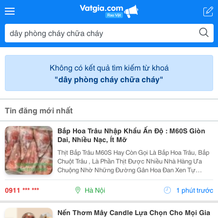
Không có kết quả tìm kiếm từ khoá
"dây phòng cháy chữa cháy"
Tin đăng mới nhất
Bắp Hoa Trâu Nhập Khẩu Ấn Độ : M60S Giòn
Dai, Nhiều Nạc, Ít Mỡ
Thịt Bắp Trâu M60S Hay Còn Gọi Là Bắp Hoa Trâu, Bắp
Chuột Trâu , Là Phần Thịt Được Nhiều Nhà Hàng Ưa
Chuộng Nhờ Những Đường Gân Hoa Đan Xen Tự
Nhiên Trong Thớ Thịt . Khi Chế Biến, Phần Thịt Săn
Chắc, Ngọt Đậm, Kết Hợp Cùng Độ Giòn Dai Sần Sật
0911 *** ***
Hà Nội
1 phút trước
Của Gân...
Nến Thơm Mây Candle Lựa Chọn Cho Mọi Gia