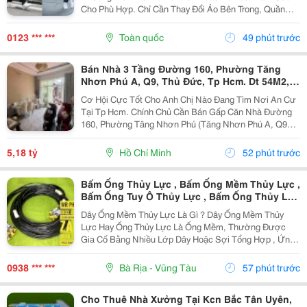
Cho Phù Hợp. Chỉ Cần Thay Đổi Áo Bên Trong, Quần
Hoặc Giày, Bạn Đã Có Thể Tạo Nên Nhiều Outfit Khác
Nhau Để Đi Làm, Dạo Phố Hay Gặp Gỡ Bạn Bè. Trong...
0123 *** ***
Toàn quốc
49 phút trước
Bán Nhà 3 Tầng Đường 160, Phường Tăng
Nhơn Phú A, Q9, Thủ Đức, Tp Hcm. Dt 54M2,
Sổ Hồng Riêng. Giá 5,18 Tỷ
Cơ Hội Cực Tốt Cho Anh Chị Nào Đang Tìm Nơi An Cư
Tại Tp Hcm. Chính Chủ Cần Bán Gấp Căn Nhà Đường
160, Phường Tăng Nhơn Phú (Tăng Nhơn Phú A, Q9
Cũ). Vị Trí Nhà Nằm Trong Khu Dân Cư Ổn Định, Giao
Thông Thuận Tiện Chỉ Vài Bước Là Ra Lã Xuân Oai,
5,18 tỷ
Hồ Chí Minh
52 phút trước
Lê...
Bấm Ống Thủy Lực , Bấm Ống Mềm Thủy Lực ,
Bấm Ống Tuy Ô Thủy Lực , Bấm Ống Thủy Lực
Bọc Lưới , Bấm Ống Thủy Lực Koman , Bấm
Dây Ống Mềm Thủy Lực Là Gì ? Dây Ống Mềm Thủy
Ống Thủy Lực Italy , Bấm Ống Thủy Lực 1Sn ,
Lực Hay Ống Thủy Lực Là Ống Mềm, Thường Được
Bấm Ống Thủy Lực 2Sn , Bấm Ống Thủy Lực
Gia Cố Bằng Nhiều Lớp Dây Hoặc Sợi Tổng Hợp , Ứng
4Sn
Dụng Để Vận Chuyển Chất Lỏng Thủy Lực Trong Hệ
Thống Thủy Lực. Những Ống Này Rất Cần Thiết Để
0938 *** ***
Bà Rịa - Vũng Tàu
57 phút trước
Truyền Lực...
Cho Thuê Nhà Xưởng Tại Kcn Bắc Tân Uyên,