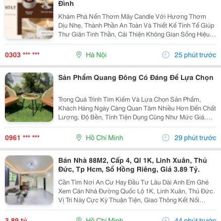
Đình
Khám Phá Nến Thơm Mây Candle Với Hương Thơm
Dịu Nhẹ, Thành Phần An Toàn Và Thiết Kế Tinh Tế Giúp
Thư Giãn Tinh Thần, Cải Thiện Không Gian Sống Hiệu
Quả. Nến Thơm Mây Candle &Ndash; Giải Pháp Thư
Giãn Cho Cuộc Sống Hiện Đại Trong Cuộc Sống Hiện...
0303 *** ***
Hà Nội
25 phút trước
Sản Phẩm Quang Đông Có Đáng Để Lựa Chọn
Trong Quá Trình Tìm Kiếm Và Lựa Chọn Sản Phẩm,
Khách Hàng Ngày Càng Quan Tâm Nhiều Hơn Đến Chất
Lượng, Độ Bền, Tính Tiện Dụng Cũng Như Mức Giá.
Thay Vì Chỉ Dựa Vào Quảng Cáo Hoặc Thông Tin Từ
Người Bán, Nhiều Người Có Xu Hướng Tìm Hiểu Thêm
0961 *** ***
Hồ Chí Minh
29 phút trước
Thông Tin...
Bán Nhà 88M2, Cấp 4, Ql 1K, Linh Xuân, Thủ
Đức, Tp Hcm, Sổ Hồng Riêng, Giá 3.89 Tỷ.
Cần Tìm Nơi An Cư Hay Đầu Tư Lâu Dài Anh Em Ghé
Xem Căn Nhà Đường Quốc Lộ 1K, Linh Xuân, Thủ Đức.
Vị Trí Này Cực Kỳ Thuận Tiện, Giao Thông Kết Nối
Nhanh Chóng, Cực Kỳ Phù Hợp Cho Khách Mua Để Giữ
Tài Sản Hoặc Cho Thuê Đều Rất Ổn Định. Thông Tin...
3,89 tỷ
Hồ Chí Minh
44 phút trước