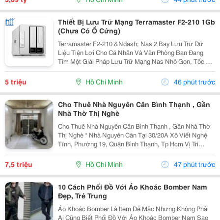
Thiết Bị Lưu Trữ Mạng Terramaster F2-210 1Gb
(Chưa Có Ổ Cứng)
Terramaster F2-210 &Ndash; Nas 2 Bay Lưu Trữ Dữ
Liệu Tiện Lợi Cho Cá Nhân Và Văn Phòng Bạn Đang
Tìm Một Giải Pháp Lưu Trữ Mạng Nas Nhỏ Gọn, Tốc Độ
Ổn Định Và Hỗ Trợ Nhiều Tính Năng Sao Lưu?
Terramaster F2-210 Là Lựa Chọn Phù Hợp Cho Cá
5 triệu
Hồ Chí Minh
46 phút trước
Nhân, Gia...
Cho Thuê Nhà Nguyên Căn Bình Thạnh , Gần
Nhà Thờ Thị Nghè
Cho Thuê Nhà Nguyên Căn Bình Thạnh , Gần Nhà Thờ
Thị Nghè * Nhà Nguyên Căn Tại 30/20A Xô Viết Nghệ
Tĩnh, Phường 19, Quận Bình Thạnh, Tp Hcm Vị Trí
Thuận Tiện, Khu Dân Cư Hiện Hữu, Di Chuyển Nhanh
Sang Trung Tâm. * Diện Tích 57M&Sup2; ( Ngang 4M,...
7,5 triệu
Hồ Chí Minh
47 phút trước
10 Cách Phối Đồ Với Áo Khoác Bomber Nam
Đẹp, Trẻ Trung
Áo Khoác Bomber Là Item Dễ Mặc Nhưng Không Phải
Ai Cũng Biết Phối Đồ Với Áo Khoác Bomber Nam Sao