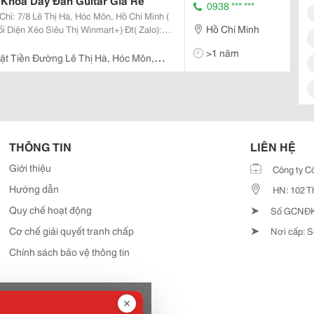
 Khóa Dây Đàn Guitar Gía Rẻ
0938 *** ***
hỉ: 7/8 Lê Thị Hà, Hóc Môn, Hồ Chí Minh (
Hồ Chí Minh
 Diện Xéo Siêu Thị Winmart+) Đt( Zalo):
hụ Kiện Đàn Guitar Các Loại. Cung Cấp Sỉ
>1 năm
ặt Tiền Đường Lê Thị Hà, Hóc Môn,
M, Đối Diện Siêu Thị Winmart+)
THÔNG TIN
LIÊN HỆ
Giới thiệu
Công ty C
Hướng dẫn
HN: 102 T
➤
Quy chế hoạt động
Số GCNĐKD
➤
Cơ chế giải quyết tranh chấp
Nơi cấp: S
Chính sách bảo vệ thông tin