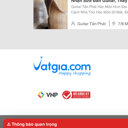
Nhận Sửa Đàn Guitar, Thay
Guitar Tấn Phát Hóc Môn Hcm Địa C
Cách Nhà Thờ Hóc Môn 20 Mét, Đối
0938.053.058 Sửa Chữa Thay Thế P
Lẻ Phụ Kiện Đàn Guitar...
Guitar Tấn Phát
7/8 M
Hcm ( Cách Nhà Thờ Hóc Môn 20
⚠️ Thông báo quan trọng