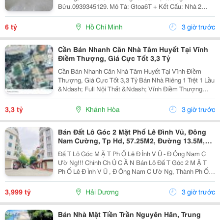
Bửu.0939345129. Mô Tả: Gtoa6T + Kết Cấu: Nhà 2
Tầng Btct Kiên Cố, 2 Phòng. + Vị Trí: Ngay Dương Bá
Trạc Thông Tạ Quang Bửu, Âu Dương Lân, Nguyễn Thị
6 tỷ
Hồ Chí Minh
3 giờ trước
Tần, Dạ...
Cần Bán Nhanh Căn Nhà Tâm Huyết Tại Vĩnh
Điềm Thượng, Giá Cực Tốt 3,3 Tỷ
Cần Bán Nhanh Căn Nhà Tâm Huyết Tại Vĩnh Điềm
Thượng, Giá Cực Tốt 3,3 Tỷ Bán Nhà Riêng 1 Trệt 1 Lầu
&Ndash; Full Nội Thất &Ndash; Vĩnh Điềm Thượng
&Ndash; Gần 23/10 Vị Trí: Thôn Vĩnh Điềm Thượng,
Cách Đường 23/10 Chỉ 50M Hẻm Thông Thoáng, Kết...
3,3 tỷ
Khánh Hòa
3 giờ trước
Bán Đất Lô Góc 2 Mặt Phố Lê Đình Vũ, Đông
Nam Cường, Tp Hd, 57.25M2, Đường 13.5M,
3.X Tỷ
Đấ T Lô Góc M Ặ T Ph Ố Lê Đ Ình V Ũ - Đ Ông Nam C
Ườ Ng!!! Chính Ch Ủ C Ầ N Bán Lô Đấ T Góc 2 M Ặ T
Ph Ố Lê Đ Ình V Ũ , Đ Ông Nam C Ườ Ng, Thành Ph Ố H
Ả I D Ươ Ng - Di Ệ N Tích 57.25M2, H Ướ Ng Tây, Tây B
Ắ C - M Ặ T Ti Ề N C Ự C R Ộ Ng -...
3,999 tỷ
Hải Dương
3 giờ trước
Bán Nhà Mặt Tiền Trần Nguyên Hãn, Trung