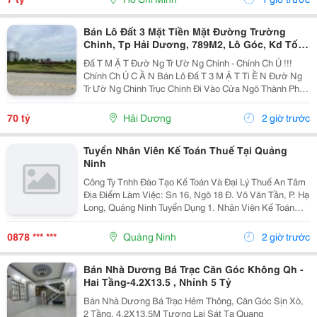
Bán Lô Đất 3 Mặt Tiền Mặt Đường Trường
Chinh, Tp Hải Dương, 789M2, Lô Góc, Kd Tốt,
Vị Trí Đẹp
Đấ T M Ặ T Đườ Ng Tr Ườ Ng Chinh - Chính Ch Ủ !!!
Chính Ch Ủ C Ầ N Bán Lô Đấ T 3 M Ặ T Ti Ề N Đườ Ng
Tr Ườ Ng Chinh Trục Chính Đi Vào Cửa Ngõ Thành Ph Ố
H Ả I D Ươ Ng - Di Ệ N Tích 789M2, Lô Góc 3 M Ặ T Ti Ề
N - H Ướ Ng Tây, Nam, B Ắ C - V Ị...
70 tỷ
Hải Dương
2 giờ trước
Tuyển Nhân Viên Kế Toán Thuế Tại Quảng
Ninh
Công Ty Tnhh Đào Tạo Kế Toán Và Đại Lý Thuế An Tâm
Địa Điểm Làm Việc: Sn 16, Ngõ 18 Đ. Võ Văn Tần, P. Hạ
Long, Quảng Ninh Tuyển Dụng 1. Nhân Viên Kế Toán
Thuế : 05 Mô Tả Công Việc: &Bull; Thực Hiện Các Công
Việc Liên Quan Đến Kế Toán Thuế...
0878 *** ***
Quảng Ninh
2 giờ trước
Bán Nhà Dương Bá Trạc Căn Góc Không Qh -
Hai Tầng-4.2X13.5 , Nhỉnh 5 Tỷ
Bán Nhà Dương Bá Trạc Hẻm Thông, Căn Góc Sịn Xò,
2 Tầng, 4.2X13.5M Tương Lai Sát Tạ Quang