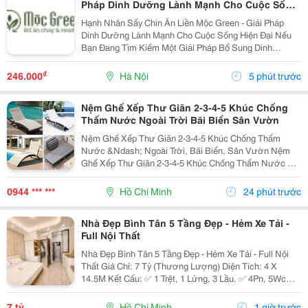
Pháp Dinh Dưỡng Lành Mạnh Cho Cuộc Sống
Hiện Đại
Hạnh Nhân Sấy Chín Ăn Liền Mộc Green - Giải Pháp
Dinh Dưỡng Lành Mạnh Cho Cuộc Sống Hiện Đại Nếu
Bạn Đang Tìm Kiếm Một Giải Pháp Bổ Sung Dinh
Dưỡng Vừa Thơm Ngon, Vừa Tiện Lợi Để Bắt Đầu
Ngày Mới Hoặc Nạp Năng Lượng Sau Giờ Làm Việc,
₫
246.000
Hà Nội
5 phút trước
Thì Hạnh Nhân...
Nệm Ghế Xếp Thư Giãn 2-3-4-5 Khúc Chống
Thấm Nước Ngoài Trời Bãi Biển Sân Vườn
Nệm Ghế Xếp Thư Giãn 2-3-4-5 Khúc Chống Thấm
Nước &Ndash; Ngoài Trời, Bãi Biển, Sân Vườn Nệm
Ghế Xếp Thư Giãn 2-3-4-5 Khúc Chống Thấm Nước Có
Nhiều Mẫu, Kích Thước, Màu Sắc Và Chất Liệu Phù
Hợp Nhu Cầu Lựa Chọn. Sản Phẩm Hoàn Thiện Tỉ Mỉ,
0944 *** ***
Hồ Chí Minh
24 phút trước
Bền Đẹp,...
Nhà Đẹp Bình Tân 5 Tầng Đẹp - Hẻm Xe Tải -
Full Nội Thất
Nhà Đẹp Bình Tân 5 Tầng Đẹp - Hẻm Xe Tải - Full Nội
Thất Giá Chỉ: 7 Tỷ (Thương Lượng) Diện Tích: 4 X
14.5M Kết Cấu: ✅ 1 Trệt, 1 Lửng, 3 Lầu. ✅ 4Pn, 5Wc
(Có Thể Bố Trí 6Pn). ✅ Phòng Thờ, Phòng Giặt, Sân
Thượng. Hẻm Xe Tải, Gần Mặt Tiền, Thuận...
7 tỷ
Hồ Chí Minh
1 giờ trước