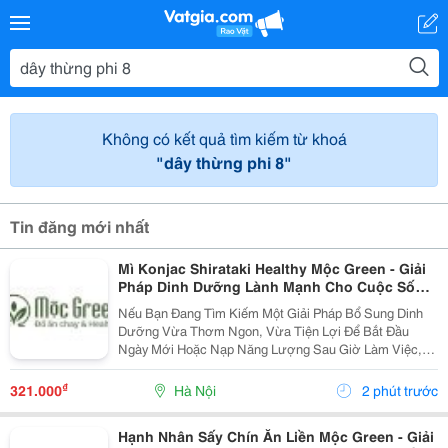
Không có kết quả tìm kiếm từ khoá
"dây thừng phi 8"
Tin đăng mới nhất
Mì Konjac Shirataki Healthy Mộc Green - Giải
Pháp Dinh Dưỡng Lành Mạnh Cho Cuộc Sống
Hiện Đại
Nếu Bạn Đang Tìm Kiếm Một Giải Pháp Bổ Sung Dinh
Dưỡng Vừa Thơm Ngon, Vừa Tiện Lợi Để Bắt Đầu
Ngày Mới Hoặc Nạp Năng Lượng Sau Giờ Làm Việc,
Thì Mì Konjac Shirataki Healthy Mộc Green Chính Là
Lựa Chọn Hoàn Hảo. Vì Sao Nên Lựa Chọn Mì Konjac...
₫
321.000
Hà Nội
2 phút trước
Hạnh Nhân Sấy Chín Ăn Liền Mộc Green - Giải