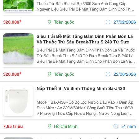
Thuốc Trừ Sâu Bluesil Sp 3309 Sơn Anh Cung Cấp
Nguyên Liệu Siêu Trải Bề Mặt Tăng Bám Dính Cho Phân
Bón Lá Và Thuốc Trừ Sâu Bluesil Sp 3309. Siêu Trải Bề
Mặt Tăng Bám Dính Này Dùng Để Sản Xuất
₫
320.000
Toàn quốc
27/02/2026
Siêu Trải Bề Mặt Tăng Bám Dính Phân Bón Lá
Và Thuốc Trừ Sâu Break-Thru S 240 Từ Đức
Siêu Trải Bề Mặt Tăng Bám Dính Phân Bón Lá Và Thuốc
Trừ Sâu Break-Thru S 240 Từ Đức Break-Thru S 240 Là
Siêu Trải Bề Mặt Tăng Bám Dính Cho Phân Bón Lá Và
Thuốc Trừ Sâu . Siêu Trải Bề Mặt Tăng Bám Dính Này
Dùng Để Sản Xuất Chất Bảo Quản Hoa Quả
₫
320.000
Toàn quốc
22/06/2026
Nắp Thiết Bị Vệ Sinh Thông Minh Sa-J430
Model : Sa-J430 - Có Bộ Lọc Nước Đầu Vào ⚡ Điện Áp
Định Mức : Ac 220V/60Hz ⚡ Công Suất Tiêu Thụ : 80W
⚡ Phương Thức Cấp Nước Nóng : Nước Nóng Liên
Tục ⚡ Lực Rửa Đại Tiện : 0.5~0.8L/Phút ⚡ Lực Rửa
Dành Cho Phụ Nữ : 0.5~0.7L/Phút ⚡ Lực Rửa Tập Trung
7,65 triệu
Hồ Chí Minh
>1 năm
:...