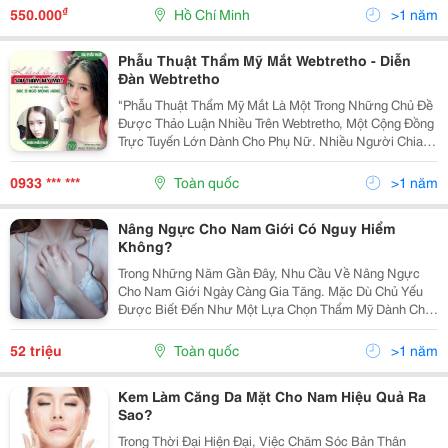
Nối Cơ Bản Của Một Chiếc Nguồn Ổn Định Trong Khi
₫
550.000
Hồ Chí Minh
>1 năm
Cho...
Phẫu Thuật Thẩm Mỹ Mắt Webtretho - Diễn
Đàn Webtretho
"Phẫu Thuật Thẩm Mỹ Mắt Là Một Trong Những Chủ Đề
Được Thảo Luận Nhiều Trên Webtretho, Một Cộng Đồng
Trực Tuyến Lớn Dành Cho Phụ Nữ. Nhiều Người Chia
Sẻ Kinh Nghiệm Và Ý Kiến Của Mình Về Các Phương
Pháp Làm Đẹp Mắt Tại Đây. Trong Bài Viết Này, Bệnh...
0933 *** ***
Toàn quốc
>1 năm
Nâng Ngực Cho Nam Giới Có Nguy Hiểm
Không?
Trong Những Năm Gần Đây, Nhu Cầu Về Nâng Ngực
Cho Nam Giới Ngày Càng Gia Tăng. Mặc Dù Chủ Yếu
Được Biết Đến Như Một Lựa Chọn Thẩm Mỹ Dành Cho
Phụ Nữ, Nhưng Ngày Càng Nhiều Nam Giới Tìm Kiếm
Giải Pháp Này Để Cải Thiện Vóc Dáng Và Tăng Cường
52 triệu
Toàn quốc
>1 năm
Sự Tự Tin....
Kem Làm Căng Da Mặt Cho Nam Hiệu Quả Ra
Sao?
Trong Thời Đại Hiện Đại, Việc Chăm Sóc Bản Thân