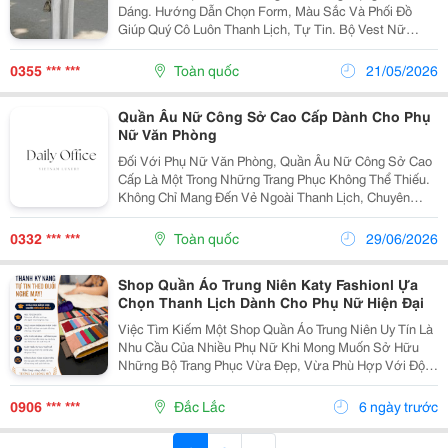
Dáng. Hướng Dẫn Chọn Form, Màu Sắc Và Phối Đồ
Giúp Quý Cô Luôn Thanh Lịch, Tự Tin. Bộ Vest Nữ
Trung Niên Là Lựa Chọn Hoàn Hảo Dành Cho Phụ Nữ
Muốn Giữ Vẻ Ngoài Thanh Lịch, Sang Trọng Nhưng Vẫn
0355 *** ***
Toàn quốc
21/05/2026
Thoải...
Quần Âu Nữ Công Sở Cao Cấp Dành Cho Phụ
Nữ Văn Phòng
Đối Với Phụ Nữ Văn Phòng, Quần Âu Nữ Công Sở Cao
Cấp Là Một Trong Những Trang Phục Không Thể Thiếu.
Không Chỉ Mang Đến Vẻ Ngoài Thanh Lịch, Chuyên
Nghiệp, Quần Âu Còn Giúp Người Mặc Cảm Thấy Thoải
Mái Trong Suốt Ngày Làm Việc. Với Sự Đa Dạng Về
0332 *** ***
Toàn quốc
29/06/2026
Kiểu...
Shop Quần Áo Trung Niên Katy Fashionl Ựa
Chọn Thanh Lịch Dành Cho Phụ Nữ Hiện Đại
Việc Tìm Kiếm Một Shop Quần Áo Trung Niên Uy Tín Là
Nhu Cầu Của Nhiều Phụ Nữ Khi Mong Muốn Sở Hữu
Những Bộ Trang Phục Vừa Đẹp, Vừa Phù Hợp Với Độ
Tuổi Và Phong Cách Cá Nhân. Không Chỉ Quan Tâm
Đến Mẫu Mã, Khách Hàng Ngày Nay Còn Chú Trọng Đến
0906 *** ***
Đắc Lắc
6 ngày trước
Chất...