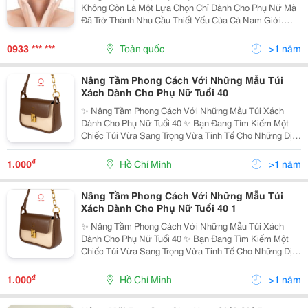
Không Còn Là Một Lựa Chọn Chỉ Dành Cho Phụ Nữ Mà
Đã Trở Thành Nhu Cầu Thiết Yếu Của Cả Nam Giới.
Trong Đó, Việc Sử Dụng Kem Làm Căng Da Mặt Cho
Nam Đang Ngày Càng Trở Nên Phổ Biến Như Một Giải
0933 *** ***
Toàn quốc
>1 năm
Pháp Hiệu...
Nâng Tầm Phong Cách Với Những Mẫu Túi
Xách Dành Cho Phụ Nữ Tuổi 40
✨ Nâng Tầm Phong Cách Với Những Mẫu Túi Xách
Dành Cho Phụ Nữ Tuổi 40 ✨ Bạn Đang Tìm Kiếm Một
Chiếc Túi Vừa Sang Trọng Vừa Tinh Tế Cho Những Dịp
Quan Trọng? Những Mẫu Túi Xách Từ Pierre Cardin Sẽ
Là Lựa Chọn Hoàn Hảo Cho Phụ Nữ Tuổi 40, Giúp Bạn
₫
1.000
Hồ Chí Minh
>1 năm
Tự...
Nâng Tầm Phong Cách Với Những Mẫu Túi
Xách Dành Cho Phụ Nữ Tuổi 40 1
✨ Nâng Tầm Phong Cách Với Những Mẫu Túi Xách
Dành Cho Phụ Nữ Tuổi 40 ✨ Bạn Đang Tìm Kiếm Một
Chiếc Túi Vừa Sang Trọng Vừa Tinh Tế Cho Những Dịp
Quan Trọng? Những Mẫu Túi Xách Từ Pierre Cardin Sẽ
Là Lựa Chọn Hoàn Hảo Cho Phụ Nữ Tuổi 40, Giúp Bạn
₫
1.000
Hồ Chí Minh
>1 năm
Tự...