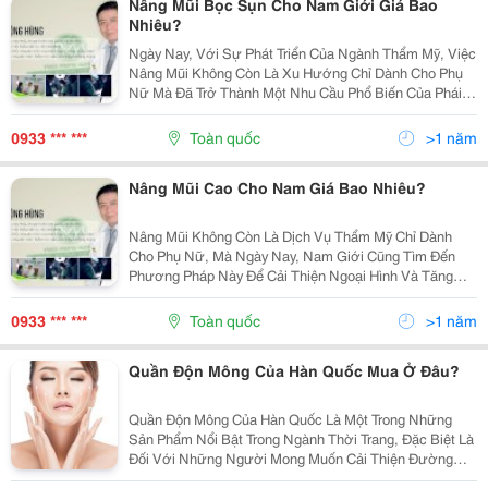
Nâng Mũi Bọc Sụn Cho Nam Giới Giá Bao
Nhiêu?
Ngày Nay, Với Sự Phát Triển Của Ngành Thẩm Mỹ, Việc
Nâng Mũi Không Còn Là Xu Hướng Chỉ Dành Cho Phụ
Nữ Mà Đã Trở Thành Một Nhu Cầu Phổ Biến Của Phái
Mạnh. Trong Đó, Phương Pháp Nâng Mũi Bọc Sụn Cho
Nam Giới Đang Ngày Càng Nhận Được Sự Quan Tâm
0933 *** ***
Toàn quốc
>1 năm
Lớn...
Nâng Mũi Cao Cho Nam Giá Bao Nhiêu?
Nâng Mũi Không Còn Là Dịch Vụ Thẩm Mỹ Chỉ Dành
Cho Phụ Nữ, Mà Ngày Nay, Nam Giới Cũng Tìm Đến
Phương Pháp Này Để Cải Thiện Ngoại Hình Và Tăng
Thêm Sự Tự Tin. Với Nhu Cầu Làm Đẹp Ngày Càng
Cao, Nâng Mũi Cao Cho Nam Đang Trở Thành Lựa Chọn
0933 *** ***
Toàn quốc
>1 năm
Phổ Biến Tại...
Quần Độn Mông Của Hàn Quốc Mua Ở Đâu?
Quần Độn Mông Của Hàn Quốc Là Một Trong Những
Sản Phẩm Nổi Bật Trong Ngành Thời Trang, Đặc Biệt Là
Đối Với Những Người Mong Muốn Cải Thiện Đường
Cong Cơ Thể, Tạo Sự Tự Tin Và Quyến Rũ. Đây Là Lựa