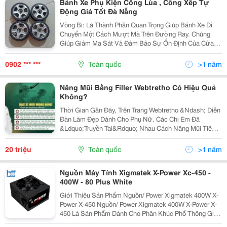
Bánh Xe Phụ Kiện Cổng Lùa , Cổng Xếp Tự
Động Giá Tốt Đà Nẵng
Vòng Bi: Là Thành Phần Quan Trọng Giúp Bánh Xe Di
Chuyển Một Cách Mượt Mà Trên Đường Ray. Chúng
Giúp Giảm Ma Sát Và Đảm Bảo Sự Ổn Định Của Cửa
Cổng Khi Di Chuyển Bánh Xe Cổng Xếp Loại Nhỏ Dành
Cho Phần Thân Cổng. Loại Bánh Này Có Lõi Trong Nhựa
0902 *** ***
Toàn quốc
>1 năm
Cao...
Nâng Mũi Bằng Filler Webtretho Có Hiệu Quả
Không?
Thời Gian Gần Đây, Trên Trang Webtretho &Ndash; Diễn
Đàn Làm Đẹp Dành Cho Phụ Nữ. Các Chị Em Đã
&Ldquo;Truyền Tai&Rdquo; Nhau Cách Nâng Mũi Tiêm
Filler, Giúp Tạo Cho Dáng Mũi Cao Hơn Mà Không Cần
Phẫu Thuật. Tuy Nhiên, Hiệu Quả Của Phương Pháp
20 triệu
Toàn quốc
>1 năm
Này...
Nguồn Máy Tính Xigmatek X-Power Xc-450 -
400W - 80 Plus White
Giới Thiệu Sản Phẩm Nguồn/ Power Xigmatek 400W X-
Power X-450 Nguồn/ Power Xigmatek 400W X-Power X-
450 Là Sản Phẩm Dành Cho Phân Khúc Phổ Thông Giá
Rẻ. Sản Phảm Có Thiết Kế Mô-Đun Cung Cấp Các Kết