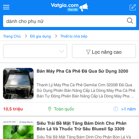
Trang Chủ
Đồ gia dụng
Thiết bị nhà bếp
Lọc nâng cao
Bán Máy Pha Cà Phê Đã Qua Sử Dụng 3200
Thanh Lý Máy Pha Cà Phê Gemilai Crm 3200B Đã Qua
Sử Dụng Phiên Bản Nâng Cấp Là Dòng Máy Pha Cà Phê
Bán Tự Động Phiên Bản Nâng Cấp Là Dòng Máy Pha Cà
Phê Bán Tự Động Chuyên Dành Cho Phân Khúc Quán
Cà Phê Vừa Và Nhỏ, Cà Phê Mang Đi Take Away - Máy
10,5 triệu
Toàn quốc
>1 năm
Mới...
Siêu Trải Bề Mặt Tăng Bám Dính Cho Phân
Bón Lá Và Thuốc Trừ Sâu Bluesil Sp 3309
Siêu Trải Bề Mặt Tăng Bám Dính Cho Phân Bón Lá Và