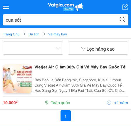
Trang Chủ
Du lịch
Vé máy bay
Lọc nâng cao
Vietjet Air Giảm 30% Giá Vé Máy Bay Quốc Tế
Bay Bao La Đến Bangkok, Singapore, Kuala Lumpur
Cùng Vietjet Air Giảm 30% Giá Vé Máy Bay Quốc Tế .
Hào Sảng Gọi Ngay 1 Đĩa Pad Thái, Cua Sốt Ớt, Chè
Xoài, Kem Dừa, Và 1 Ly Bạc Xỉu Up Xỉu Down Vì Vietjet
Lại Bao La Ưu Đãi Cả Nhà Ơi! Săn Vé Khuyến Mãi...
₫
10.000
Toàn quốc
>1 năm
1