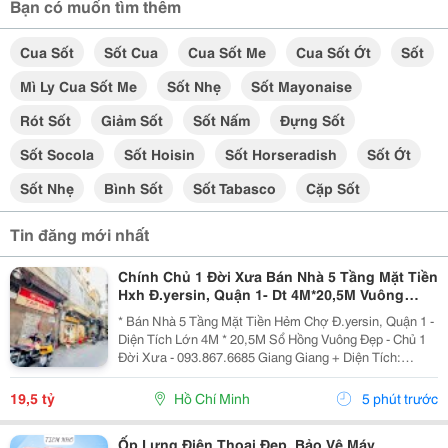
Bạn có muốn tìm thêm
Cua Sốt
Sốt Cua
Cua Sốt Me
Cua Sốt Ớt
Sốt
Mì Ly Cua Sốt Me
Sốt Nhẹ
Sốt Mayonaise
Rót Sốt
Giảm Sốt
Sốt Nấm
Đựng Sốt
Sốt Socola
Sốt Hoisin
Sốt Horseradish
Sốt Ớt
Sốt Nhẹ
Bình Sốt
Sốt Tabasco
Cặp Sốt
Tin đăng mới nhất
Chính Chủ 1 Đời Xưa Bán Nhà 5 Tầng Mặt Tiền
Hxh Đ.yersin, Quận 1- Dt 4M*20,5M Vuông
Đẹp- Giá Tốt Chỉ 19,5T- Nh Định Giá 19T- Khai
* Bán Nhà 5 Tầng Mặt Tiền Hẻm Chợ Đ.yersin, Quận 1 -
Thác Dòng
Diện Tích Lớn 4M * 20,5M Sổ Hồng Vuông Đẹp - Chủ 1
Đời Xưa - 093.867.6685 Giang Giang + Diện Tích:
80M2. + Kết Cấu: 5 Tầng Btct - 6Pn - 6 Wc. + Ngay Chợ
Bến Thành &Amp; Chợ Dân Sinh - Khu Vực...
19,5 tỷ
Hồ Chí Minh
5 phút trước
Ốp Lưng Điện Thoại Đẹp, Bảo Vệ Máy