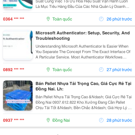
Suất Cùng Việc Tối Ưu Hóa Hiệu Suất Vận Hành Luôn
Là Mục Tiêu Hàng Đầu Của Các Nhà Quản Lý Doanh
Nghiệp. Để Hỗ Trợ Các Dây Chuyền Và Hệ Thống Tự
Động Hóa Làm Việc Chính Xác, Mượt Mà Hơn, Một
0364 *** ***
Toàn quốc
26 phút trước
Thiết Bị...
Microsoft Authenticator: Setup, Security, And
Troubleshooting
Understanding Microsoft Authenticator Is Easier When
You Separate The Concept From The Exact Interface Of
A Particular Service. Most Authenticator Workflows
Connect An Account To An App, Device, Or Verification
Method And Then Request A Changing Code...
0892 *** ***
Toàn quốc
27 phút trước
Bán Pallet Nhựa Tải Trọng Cao, Giá Cực Rẻ Tại
Đồng Nai. Lh:
Bán Pallet Nhựa Tải Trọng Cao &Ndash; Giá Cực Rẻ Tại
Đồng Nai 0937.612.822 Kho Xưởng Đang Cần Pallet
Chịu Tải Tốt &Ndash; Bền Chắc &Ndash; Giá Hợp Lý ?
Có Ngay Đây Ạ! Pallet Nhựa Tải Trọng Cao &Ndash;
Chuyên Dùng: ✅ Kê Hàng Hóa, Máy Móc, Nguyên...
0937 *** ***
Đồng Nai
28 phút trước