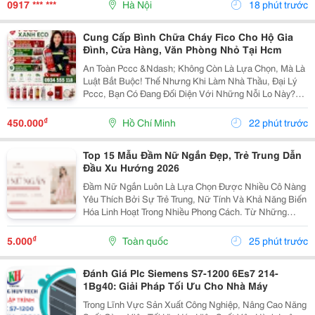
Hàn Đều Trên Từng Sản Phẩm. Đây Là Lựa Chọn Phù
0917 *** ***
Hà Nội
18 phút trước
Hợp...
Cung Cấp Bình Chữa Cháy Fico Cho Hộ Gia
Đình, Cửa Hàng, Văn Phòng Nhỏ Tại Hcm
An Toàn Pccc &Ndash; Không Còn Là Lựa Chọn, Mà Là
Luật Bắt Buộc! Thế Nhưng Khi Làm Nhà Thầu, Đại Lý
Pccc, Bạn Có Đang Đối Diện Với Những Nỗi Lo Này?
Đại Lý Nhỏ: Sợ Ôm Hàng, Vốn Chôn, Rủi Ro Cao. Nhà
Thầu: Hồ Sơ Pháp Lý Không Đủ, Công Trình Chậm...
₫
450.000
Hồ Chí Minh
22 phút trước
Top 15 Mẫu Đầm Nữ Ngắn Đẹp, Trẻ Trung Dẫn
Đầu Xu Hướng 2026
Đầm Nữ Ngắn Luôn Là Lựa Chọn Được Nhiều Cô Nàng
Yêu Thích Bởi Sự Trẻ Trung, Nữ Tính Và Khả Năng Biến
Hóa Linh Hoạt Trong Nhiều Phong Cách. Từ Những
Thiết Kế Babydoll Đáng Yêu, Đầm Chữ A Thanh Lịch
Đến Kiểu Trễ Vai Quyến Rũ Hay Tay Phồng Điệu Đà,
₫
5.000
Toàn quốc
25 phút trước
Mỗi...
Đánh Giá Plc Siemens S7-1200 6Es7 214-
1Bg40: Giải Pháp Tối Ưu Cho Nhà Máy
Trong Lĩnh Vực Sản Xuất Công Nghiệp, Nâng Cao Năng