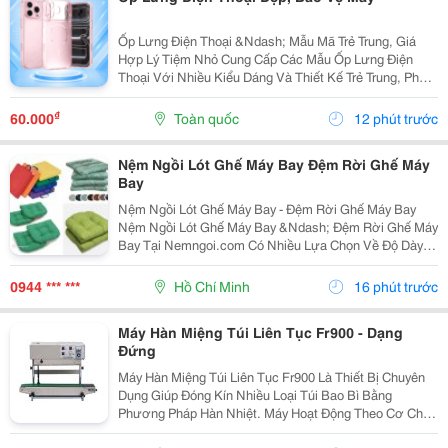
Ốp Lưng Điện Thoại &Ndash; Mẫu Mã Trẻ Trung, Giá
Hợp Lý Tiệm Nhỏ Cung Cấp Các Mẫu Ốp Lưng Điện
Thoại Với Nhiều Kiểu Dáng Và Thiết Kế Trẻ Trung, Phù
Hợp Với Học Sinh, Sinh Viên Và Người Dùng Yêu Thích
Phụ Kiện Điện Thoại. Ốp Được Thiết Kế Vừa Vặn...
₫
60.000
Toàn quốc
12 phút trước
Nệm Ngồi Lót Ghế Máy Bay Đệm Rời Ghế Máy
Bay
Nệm Ngồi Lót Ghế Máy Bay - Đệm Rời Ghế Máy Bay
Nệm Ngồi Lót Ghế Máy Bay &Ndash; Đệm Rời Ghế Máy
Bay Tại Nemngoi.com Có Nhiều Lựa Chọn Về Độ Dày,
Ruột Nệm, Chất Liệu Vỏ Và Kích Thước Để Đáp Ứng
Nhu Cầu Người Mua. Sản Phẩm Đang Có Khuyến Mãi,
0944 *** ***
Hồ Chí Minh
16 phút trước
Ưu Đãi...
Máy Hàn Miệng Túi Liên Tục Fr900 - Dạng
Đứng
Máy Hàn Miệng Túi Liên Tục Fr900 Là Thiết Bị Chuyên
Dụng Giúp Đóng Kín Nhiều Loại Túi Bao Bì Bằng
Phương Pháp Hàn Nhiệt. Máy Hoạt Động Theo Cơ Chế
Liên Tục, Hỗ Trợ Tăng Tốc Độ Đóng Gói Và Tạo Đường