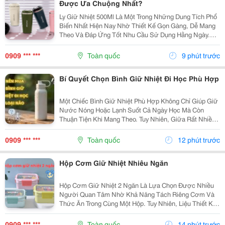
Được Ưa Chuộng Nhất?
Ly Giữ Nhiệt 500Ml Là Một Trong Những Dung Tích Phổ
Biến Nhất Hiện Nay Nhờ Thiết Kế Gọn Gàng, Dễ Mang
Theo Và Đáp Ứng Tốt Nhu Cầu Sử Dụng Hằng Ngày.
Vậy Ly Giữ Nhiệt 500Ml Có Những Ưu Điểm Gì Và Làm
Sao Để Chọn Được Sản Phẩm Chất Lượng? Hãy
0909 *** ***
Toàn quốc
9 phút trước
Cùng...
Bí Quyết Chọn Bình Giữ Nhiệt Đi Học Phù Hợp
Một Chiếc Bình Giữ Nhiệt Phù Hợp Không Chỉ Giúp Giữ
Nước Nóng Hoặc Lạnh Suốt Cả Ngày Học Mà Còn
Thuận Tiện Khi Mang Theo. Tuy Nhiên, Giữa Rất Nhiều
Mẫu Mã, Dung Tích Và Chất Liệu Trên Thị Trường,
Không Ít Người Băn Khoăn Nên Mua Bình Giữ Nhiệt Đi
0909 *** ***
Toàn quốc
12 phút trước
Học...
Hộp Cơm Giữ Nhiệt Nhiêu Ngăn
Hộp Cơm Giữ Nhiệt 2 Ngăn Là Lựa Chọn Được Nhiều
Người Quan Tâm Nhờ Khả Năng Tách Riêng Cơm Và
Thức Ăn Trong Cùng Một Hộp. Tuy Nhiên, Liệu Thiết Kế
Này Có Thực Sự Phù Hợp Với Nhu Cầu Sử Dụng Hằng
Ngày? Cùng Tìm Hiểu Những Ưu Điểm, Hạn Chế Và
0909 *** ***
Toàn quốc
14 phút trước