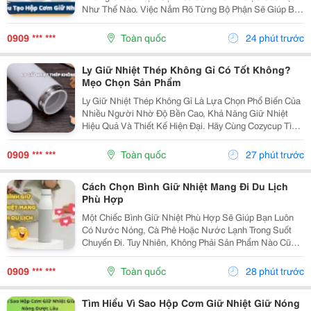
Như Thế Nào. Việc Nắm Rõ Từng Bộ Phận Sẽ Giúp Bạn
Sử Dụng Đúng Cách, Bảo Quản Tốt Hơn Và Dễ Dàng
Đánh Giá Chất Lượng Khi Chọn Mua. Hãy Cùng Tìm
0909 *** ***
Toàn quốc
24 phút trước
Hiểu Chi...
Ly Giữ Nhiệt Thép Không Gỉ Có Tốt Không?
Mẹo Chọn Sản Phẩm
Ly Giữ Nhiệt Thép Không Gỉ Là Lựa Chọn Phổ Biến Của
Nhiều Người Nhờ Độ Bền Cao, Khả Năng Giữ Nhiệt
Hiệu Quả Và Thiết Kế Hiện Đại. Hãy Cùng Cozycup Tìm
Hiểu Những Điểm Cần Biết Trước Khi Lựa Chọn Một
Chiếc Ly Giữ Nhiệt Thép Không Gỉ. 1. Vì Sao Ly...
0909 *** ***
Toàn quốc
27 phút trước
Cách Chọn Bình Giữ Nhiệt Mang Đi Du Lịch
Phù Hợp
Một Chiếc Bình Giữ Nhiệt Phù Hợp Sẽ Giúp Bạn Luôn
Có Nước Nóng, Cà Phê Hoặc Nước Lạnh Trong Suốt
Chuyến Đi. Tuy Nhiên, Không Phải Sản Phẩm Nào Cũng
Đáp Ứng Tốt Nhu Cầu Di Chuyển Và Sử Dụng Ngoài
Trời. Bài Viết Dưới Đây Sẽ Chia Sẻ Những Tiêu Chí
0909 *** ***
Toàn quốc
28 phút trước
Quan...
Tìm Hiểu Vì Sao Hộp Cơm Giữ Nhiệt Giữ Nóng