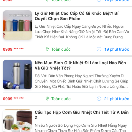
Cách Lựa...
Ly Giữ Nhiệt Cao Cấp Có Gì Khác Biệt? Bí
Quyết Chọn Sản Phẩm
Ly Giữ Nhiệt Cao Cấp Ngày Càng Được Nhiều Người
Lựa Chọn Nhờ Khả Năng Giữ Nhiệt Tốt, Độ Bền Cao Và
Thiết Kế Hiện Đại. Không Chỉ Là Một Vật Dụng Đựng
Nước, Sản Phẩm Còn Thể Hiện Phong Cách Sống Tiện
Nghi Và Góp Phần Nâng Cao Trải Nghiệm Trong Học
0909 *** ***
Toàn quốc
19 phút trước
Tập,...
Nên Mua Bình Giữ Nhiệt Đi Làm Loại Nào Bền
Và Giữ Nhiệt Tốt?
Đối Với Dân Văn Phòng Hay Người Thường Xuyên Di
Chuyển, Một Chiếc Bình Giữ Nhiệt Chất Lượng Sẽ Giúp
Giữ Nóng Cà Phê, Trà Hoặc Giữ Lạnh Nước Uống Suốt
Nhiều Giờ. Tuy Nhiên, Giữa Rất Nhiều Mẫu Mã Trên Thị
Trường, Không Ít Người Băn Khoăn Nên Mua Bình...
0909 *** ***
Toàn quốc
21 phút trước
Cấu Tạo Hộp Cơm Giữ Nhiệt Chi Tiết Từ A Đến
Z
Nhiều Người Sử Dụng Hộp Cơm Giữ Nhiệt Hằng Ngày
Nhưng Chưa Thực Sự Hiểu Sản Phẩm Được Cấu Tạo