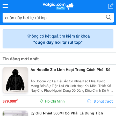
Không có kết quả tìm kiếm từ khoá
"cuộn dây hơi tự rút top"
Tin đăng mới nhất
Áo Hoodie Zip Linh Hoạt Trong Cách Phối Đồ
Áo Hoodie Zip Là Kiểu Áo Có Khóa Kéo Phía Trước,
Mang Đến Sự Tiện Lợi Và Linh Hoạt Khi Mặc. Thiết Kế
Này Cho Phép Người Dùng Dễ Dàng Điều Chỉnh Độ Mở
Của Áo, Đồng Thời Có Thể Layer Với Nhiều Item Khác
Nhau. Hoodie Zip Có Thể Mặc Cùng Áo Thun Basic,...
₫
379.000
Hồ Chí Minh
8 phút trước
Ly Giữ Nhiệt 500Ml Có Phải Là Dung Tích