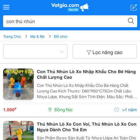
Trang Chủ
Mẹ & Bé
Đồ chơi
Lọc nâng cao
Con Thú Nhún Lò Xo Nhập Khẩu Cho Bé Hàng
Chất Lượng Cao
Con Thú Nhún Lò Xo Nhập Khẩu Cho Bé Hàng Chất
Lượng Cao Kích Thước: D80*R50*C75Cm Chất Liệu:
Nhựa Ldpe, Khung Sắt Sơn Tĩnh Điện. Màu Sắc: Phối
Các Màu Độ Tuổi: Mầm Non, Thanh Thiếu Niên, Người
Lớn. Công Ty Thiết Bị Mầm Non Ánh Dương 54/19 Bùi
₫
1.000
Đồng Nai
>1 năm
Quang...
Thú Nhún Lò Xo Con Voi, Thú Nhún Lò Xo Con
Ngựa Dành Cho Trẻ Em
Sản Phẩm Được Sản Xuất Từ Nhựa Lldpe An Toàn Cho