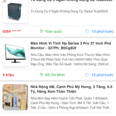
Tủ Dụng Cụ 5 Ngăn Không Dụng Cụ Toptul Tcab0503
0354 *** ***
Toàn quốc
10 phút trước
Màn Hình Vi Tính Hp Series 3 Pro 27 Inch Fhd
Monitor - 327Ph_B0Cg8Ut
Nhu Cầu: Màn Hình Văn Phòng Kích Thước Màn Hình:
27Inch Độ Phân Giải: Full Hd (1920X1080) Thời Gian
Đáp Ứng: 5Ms Tần Số Quét: 100Hz Độ Sáng: 250Cd/M2
Công Ty Tnhh Tm Dv Hợp Thành Thịnh 406/55 Cộng
Hòa, P. Tân...
4 triệu
Hồ Chí Minh
12 phút trước
Nhà Rộng 6M, Cạnh Phú Mỹ Hưng, 3 Tầng, 6.5
Tỷ, Hàng Xóm Thân Thiện
Nhà Mới Đẹp Hẻm Huỳnh Tấn Phát, Quận 7 &Ndash;
Cạnh Phú Mỹ Hưng - Diện Tích: 6M X 7M - Kết Cấu: 1
Trệt, 2 Lầu - Gồm 4 Phòng Ngủ &Ndash; Full Nội Thất
Cao Cấp, Dọn Vào Ở Ngay.. - Hàng Xóm Thân Thiện,