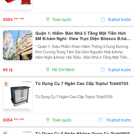
0354 *** ***
Toàn quốc
8 phút trước
Quận 1: Hiếm- Bán Nhà 5 Tầng Mặt Tiền Hxh
8M Đ.hàm Nghi- View Trực Diện Bitexco Đ.hải
Triều - 30M Đến Phố Hoa Nguyễn Huệ- Dt
* Quận 1: Siêu Phẩm Khan Hiếm Thông 3 Cung Đường
4,5M*19M- Sẵn Hdt
Kim Cương Trung Tâm Sài Gòn Nguyễn Huệ &Amp;
Hàm Nghi &Amp; Hải Triều - Bán Nhà 5 Tầng Mặt Tiền
Hẻm Xe Hơi Ngủ Trong Nhà Đ.hàm Nghi, P.sài Gòn -
093.867.6685 Giang Giang - Diện Tích: 70M2 - Ngang...
65 tỷ
Hồ Chí Minh
9 phút trước
Tủ Dụng Cụ 7 Ngăn Cao Cấp Toptul Tcbk0703
Tủ Dụng Cụ 7 Ngăn Cao Cấp Toptul Tcbk0703
0354 *** ***
Toàn quốc
10 phút trước
Tủ Dụng Cụ 5 Ngăn Không Dụng Cụ Tcab0503