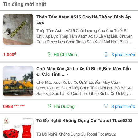
Tin đăng mới nhất
Thép Tấm Astm A515 Cho Hệ Thống Bình Áp
Lực
Thép Tấm Astm A515 Chất Lượng Cao Cho Thiết Bị
Chịu Áp Lực Thép Tấm Astm A515 Là Vật Liệu Chuyên
Dụng Được Lựa Chọn Trong Sản Xuất Nồi Hơi, Bình
Chịu Áp, Bồn Chứa Công Nghiệp Và Các Thiết Bị Làm
Việc Ở Nhiệt Độ Cao. Với Khả Năng Chịu Áp Lực Tốt,
₫
1.000
Hồ Chí Minh
3 phút trước
Độ...
Chở Máy Xúc ,Xe Lu,Xe Ủi,Si Lô,Bồn,Máy Cẩu
Đi Các Tỉnh ... -
Chở Máy Xúc ,Xe Lu,Xe Ủi,Si Lô,Bồn,Máy Cẩu -
0988.130.189 Ghép Máy Công Trình,Nồi Hơi,Rô Bốt,Xe
San Gạt,Xúc Lật Đi Các Tỉnh. Ghép Xe Lu,Xe Ủi,Máy
Xúc Đào Đi Các Tỉnh Bắc Trung Nam Giá Rẻ &Ldquo;
Hãy Gọi Cho Tôi Để Có Giá Rẻ Nhất Thị Trường...
0988 *** ***
Hải Dương
8 phút trước
Tủ Đồ Nghề Không Dụng Cụ Toptul Tbce0202
Tủ Đồ Nghề Không Dụng Cụ Toptul Tbce0202