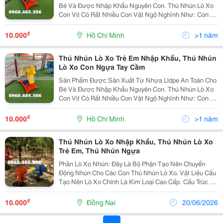
Bé Và Được Nhập Khẩu Nguyên Con. Thú Nhún Lò Xo
Con Vịt Có Rất Nhiều Con Vật Ngộ Nghĩnh Như: Con Hà
Mã, Ngựa, Tê Giác, , Chó, Mèo &Hellip; Và Nhiều Màu
Sắc Đa Dạng. Sản Phẩm Có Kích Thước Nhỏ Gọn,...
₫
10.000
Hồ Chí Minh
>1 năm
Thú Nhún Lò Xo Trẻ Em Nhập Khẩu, Thú Nhún
Lò Xo Con Ngựa Tay Cầm
Sản Phẩm Được Sản Xuất Từ Nhựa Lldpe An Toàn Cho
Bé Và Được Nhập Khẩu Nguyên Con. Thú Nhún Lò Xo
Con Vịt Có Rất Nhiều Con Vật Ngộ Nghĩnh Như: Con Hà
Mã, Ngựa, Tê Giác, , Chó, Mèo &Hellip; Và Nhiều Màu
Sắc Đa Dạng. Sản Phẩm Có Kích Thước Nhỏ Gọn,...
₫
10.000
Hồ Chí Minh
>1 năm
Thú Nhún Lò Xo Nhập Khẩu, Thú Nhún Lò Xo
Trẻ Em, Thú Nhún Ngựa
Phần Lò Xo Nhún: Đây Là Bộ Phận Tạo Nên Chuyển
Động Nhún Cho Các Con Thú Nhún Lò Xo. Vật Liệu Cấu
Tạo Nên Lò Xo Chính Là Kim Loại Cao Cấp. Cấu Trúc Lò
Xo Có Độ Cứng Rất Hợp Lý (Người Lớn Cũng Có Thể
Ngồi) Đảm Bảo Độ Nhún Và Độ An Toàn Khi Bé Sử
₫
10.000
Đồng Nai
20/06/2026
Dụng....