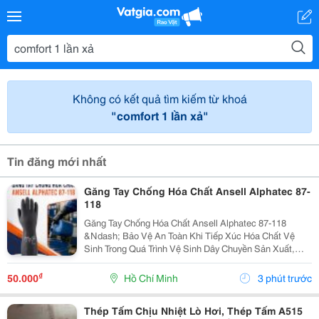
Không có kết quả tìm kiếm từ khoá
"comfort 1 lần xả"
Tin đăng mới nhất
Găng Tay Chống Hóa Chất Ansell Alphatec 87-
118
Găng Tay Chống Hóa Chất Ansell Alphatec 87-118
&Ndash; Bảo Vệ An Toàn Khi Tiếp Xúc Hóa Chất Vệ
Sinh Trong Quá Trình Vệ Sinh Dây Chuyền Sản Xuất,
Nhà Máy Và Khu Công Nghiệp, Người Lao Động
Thường Xuyên Tiếp Xúc Với Hóa Chất Tẩy Rửa, Dung
₫
50.000
Hồ Chí Minh
3 phút trước
Dịch Khử...
Thép Tấm Chịu Nhiệt Lò Hơi, Thép Tấm A515