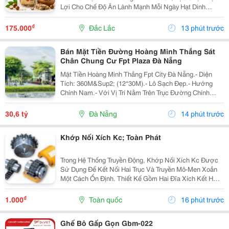
Lợi Cho Chế Độ Ăn Lành Mạnh Mỗi Ngày Hạt Dinh
Dưỡng Mix Là Sự Kết Hợp Của Nhiều Loại Hạt Giàu
Dưỡng Chất, Mang Đến Hương Vị Thơm Ngon Và Tiện
₫
175.000
Đắc Lắc
13 phút trước
Lợi...
Bán Mặt Tiền Đường Hoàng Minh Thắng Sát
Chân Chung Cư Fpt Plaza Đà Nẵng
Mặt Tiền Hoàng Minh Thắng Fpt City Đà Nẵng.- Diện
Tích: 360M&Sup2; (12*30M).- Lô Sạch Đẹp.- Hướng
Chính Nam.- Với Vị Trí Nằm Trên Trục Đường Chính
Thông Từ Sân Bay Quốc Tế Đà Nẵng Ra Đến Bãi Tắm
Tân Trà. Là Một Trong Những Tuyến Đường Huyết Mạch
30,6 tỷ
Đà Nẵng
14 phút trước
Kết...
Khớp Nối Xích Kc; Toàn Phát
Trong Hệ Thống Truyền Động, Khớp Nối Xích Kc Được
Sử Dụng Để Kết Nối Hai Trục Và Truyền Mô-Men Xoắn
Một Cách Ổn Định. Thiết Kế Gồm Hai Đĩa Xích Kết Hợp
Với Xích Con Lăn Giúp Truyền Lực Hiệu Quả, Đồng Thời
Có Thể Bù Một Phần Sai Lệch Nhỏ Giữa Các...
₫
1.000
Toàn quốc
16 phút trước
Ghế Bô Gấp Gọn Gbm-022