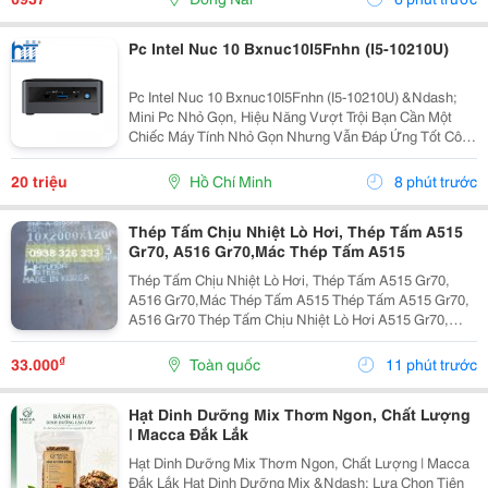
Pc Intel Nuc 10 Bxnuc10I5Fnhn (I5-10210U)
Pc Intel Nuc 10 Bxnuc10I5Fnhn (I5-10210U) &Ndash;
Mini Pc Nhỏ Gọn, Hiệu Năng Vượt Trội Bạn Cần Một
Chiếc Máy Tính Nhỏ Gọn Nhưng Vẫn Đáp Ứng Tốt Công
Việc Văn Phòng, Học Tập Hay Giải Trí? Pc Intel Nuc 10
Bxnuc10I5Fnhn (I5-10210U) Là Lựa Chọn Lý Tưởng...
20 triệu
Hồ Chí Minh
8 phút trước
Thép Tấm Chịu Nhiệt Lò Hơi, Thép Tấm A515
Gr70, A516 Gr70,Mác Thép Tấm A515
Thép Tấm Chịu Nhiệt Lò Hơi, Thép Tấm A515 Gr70,
A516 Gr70,Mác Thép Tấm A515 Thép Tấm A515 Gr70,
A516 Gr70 Thép Tấm Chịu Nhiệt Lò Hơi A515 Gr70,
A516 Gr70,20Mm,25Mm Thép Tấm Lò Hơi A515 Gr70
Là Loại Thép Hợp Kim Carbon-Silicon Chất Lượng
₫
33.000
Toàn quốc
11 phút trước
Cao,...
Hạt Dinh Dưỡng Mix Thơm Ngon, Chất Lượng
| Macca Đắk Lắk
Hạt Dinh Dưỡng Mix Thơm Ngon, Chất Lượng | Macca
Đắk Lắk Hạt Dinh Dưỡng Mix &Ndash; Lựa Chọn Tiện