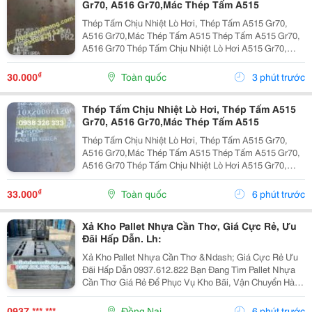
Gr70, A516 Gr70,Mác Thép Tấm A515
Thép Tấm Chịu Nhiệt Lò Hơi, Thép Tấm A515 Gr70,
A516 Gr70,Mác Thép Tấm A515 Thép Tấm A515 Gr70,
A516 Gr70 Thép Tấm Chịu Nhiệt Lò Hơi A515 Gr70,
A516 Gr70,20Mm,25Mm Thép Tấm Lò Hơi A515 Gr70
Là Loại Thép Hợp Kim Carbon-Silicon Chất Lượng
₫
30.000
Toàn quốc
3 phút trước
Cao,...
Thép Tấm Chịu Nhiệt Lò Hơi, Thép Tấm A515
Gr70, A516 Gr70,Mác Thép Tấm A515
Thép Tấm Chịu Nhiệt Lò Hơi, Thép Tấm A515 Gr70,
A516 Gr70,Mác Thép Tấm A515 Thép Tấm A515 Gr70,
A516 Gr70 Thép Tấm Chịu Nhiệt Lò Hơi A515 Gr70,
A516 Gr70,20Mm,25Mm Thép Tấm Lò Hơi A515 Gr70
Là Loại Thép Hợp Kim Carbon-Silicon Chất Lượng
₫
33.000
Toàn quốc
6 phút trước
Cao,...
Xả Kho Pallet Nhựa Cần Thơ, Giá Cực Rẻ, Ưu
Đãi Hấp Dẫn. Lh:
Xả Kho Pallet Nhựa Cần Thơ &Ndash; Giá Cực Rẻ Ưu
Đãi Hấp Dẫn 0937.612.822 Bạn Đang Tìm Pallet Nhựa
Cần Thơ Giá Rẻ Để Phục Vụ Kho Bãi, Vận Chuyển Hàng
Hóa Hay Xuất Khẩu? Đây Chính Là Cơ Hội Không Nên
Bỏ Lỡ! ✅ Vì Sao Nên Chọn Pallet Nhựa Xả Kho? ...
0937 *** ***
Đồng Nai
6 phút trước