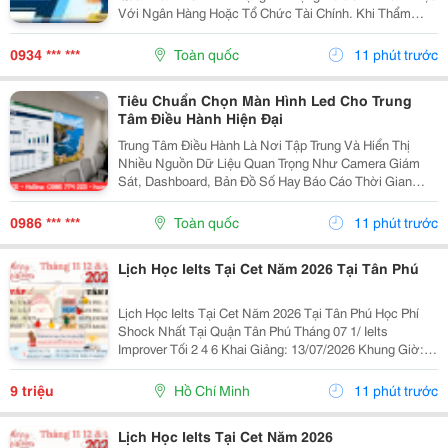
Với Ngân Hàng Hoặc Tổ Chức Tài Chính. Khi Thẩm
Định Hồ Sơ Vay Vốn, Ngoài Báo Cáo Tài Chính Và Tài
Sản Bảo Đảm, Ngân Hàng Còn Xem Xét Lịch Sử Tín
0934 *** ***
Toàn quốc
11 phút trước
Dụng...
Tiêu Chuẩn Chọn Màn Hình Led Cho Trung
Tâm Điều Hành Hiện Đại
Trung Tâm Điều Hành Là Nơi Tập Trung Và Hiển Thị
Nhiều Nguồn Dữ Liệu Quan Trọng Như Camera Giám
Sát, Dashboard, Bản Đồ Số Hay Báo Cáo Thời Gian
Thực. Vì Vậy, Việc Lựa Chọn Màn Hình Led Phù Hợp Sẽ
Ảnh Hưởng Trực Tiếp Đến Hiệu Quả Giám Sát Và Khả
0986 *** ***
Toàn quốc
11 phút trước
Năng...
Lịch Học Ielts Tại Cet Năm 2026 Tại Tân Phú
Lịch Học Ielts Tại Cet Năm 2026 Tại Tân Phú Học Phí
Shock Nhất Tại Quận Tân Phú Tháng 07 1/ Ielts
Improver Tối 2 4 6 Khai Giảng: 13/07/2026 Khung Giờ:
18:00 Đến 21:00 Học Phí Ưu Đãi 5% Khi Đăng Ký 2/ Ielts
Basic Tối 3 5 7 Khai...
9 triệu
Hồ Chí Minh
11 phút trước
Lịch Học Ielts Tại Cet Năm 2026