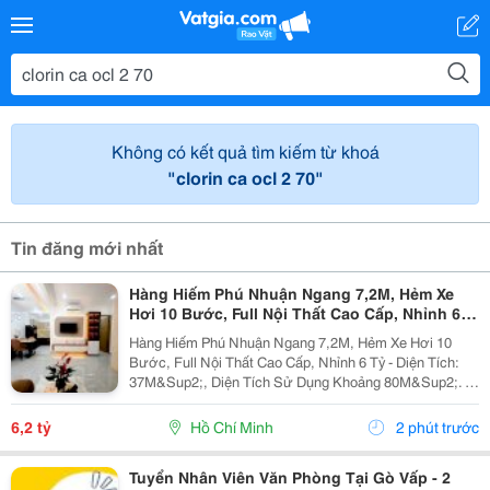
Không có kết quả tìm kiếm từ khoá
"clorin ca ocl 2 70"
Tin đăng mới nhất
Hàng Hiếm Phú Nhuận Ngang 7,2M, Hẻm Xe
Hơi 10 Bước, Full Nội Thất Cao Cấp, Nhỉnh 6
Tỷ
Hàng Hiếm Phú Nhuận Ngang 7,2M, Hẻm Xe Hơi 10
Bước, Full Nội Thất Cao Cấp, Nhỉnh 6 Tỷ - Diện Tích:
37M&Sup2;, Diện Tích Sử Dụng Khoảng 80M&Sup2;. -
Kết Cấu: 1 Trệt 1 Lầu, Gồm 3 Phòng Ngủ, 2 Wc; Có 1
Phòng Ngủ Tầng Trệt, Ban Công Thông 2 Phòng...
6,2 tỷ
Hồ Chí Minh
2 phút trước
Tuyển Nhân Viên Văn Phòng Tại Gò Vấp - 2