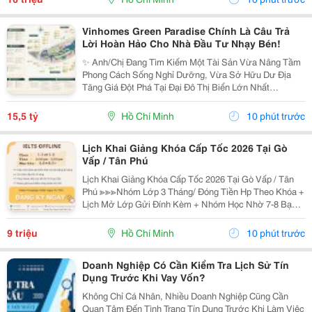
Vinhomes Green Paradise Chính Là Câu Trả
Lời Hoàn Hảo Cho Nhà Đầu Tư Nhạy Bén!
✨ Anh/Chị Đang Tìm Kiếm Một Tài Sản Vừa Nâng Tầm
Phong Cách Sống Nghỉ Dưỡng, Vừa Sở Hữu Dư Địa
Tăng Giá Đột Phá Tại Đại Đô Thị Biển Lớn Nhất
Tp.hcm? Sx11-10 - Phân Khu The Haven Bay (Vịnh
Tiên) - Vinhomes Green Paradise Chính Là Câu Trả Lời
15,5 tỷ
Hồ Chí Minh
10 phút trước
Hoàn...
Lịch Khai Giảng Khóa Cấp Tốc 2026 Tại Gò
Vấp / Tân Phú
Lịch Khai Giảng Khóa Cấp Tốc 2026 Tại Gò Vấp / Tân
Phú ≫≫≫Nhóm Lớp 3 Tháng/ Đóng Tiền Hp Theo Khóa +
Lịch Mở Lớp Gửi Đính Kèm + Nhóm Học Nhờ 7-8 Bạn/
Lớp + Giáo Trình Ielts Có Band Điểm Lộ Trình, Sách
Nước Ngoài Bám Sát + Chia Đều 4 Kỹ...
9 triệu
Hồ Chí Minh
10 phút trước
Doanh Nghiệp Có Cần Kiểm Tra Lịch Sử Tín
Dụng Trước Khi Vay Vốn?
Không Chỉ Cá Nhân, Nhiều Doanh Nghiệp Cũng Cần
Quan Tâm Đến Tình Trạng Tín Dụng Trước Khi Làm Việc