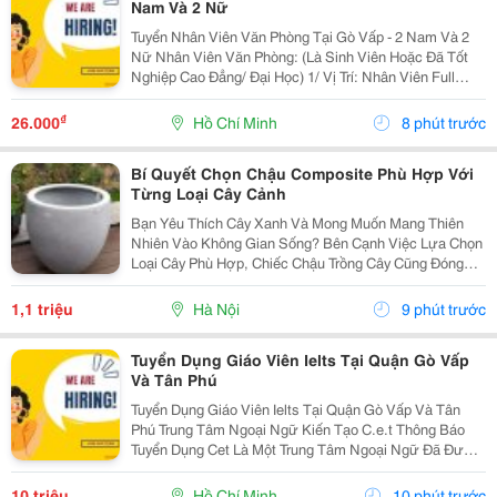
Nam Và 2 Nữ
Tuyển Nhân Viên Văn Phòng Tại Gò Vấp - 2 Nam Và 2
Nữ Nhân Viên Văn Phòng: (Là Sinh Viên Hoặc Đã Tốt
Nghiệp Cao Đẳng/ Đại Học) 1/ Vị Trí: Nhân Viên Full
Time (2 Nam 2 Nữ) Ca Làm: 13:00 Đến 21:00 (1 Tháng
Được Nghỉ Phép 1 Ngày, Và Hưởng Các Ngày...
₫
26.000
Hồ Chí Minh
8 phút trước
Bí Quyết Chọn Chậu Composite Phù Hợp Với
Từng Loại Cây Cảnh
Bạn Yêu Thích Cây Xanh Và Mong Muốn Mang Thiên
Nhiên Vào Không Gian Sống? Bên Cạnh Việc Lựa Chọn
Loại Cây Phù Hợp, Chiếc Chậu Trồng Cây Cũng Đóng
Vai Trò Vô Cùng Quan Trọng. Không Chỉ Là Nơi Giúp
Cây Phát Triển Khỏe Mạnh, Chậu Còn Góp Phần Tạo
1,1 triệu
Hà Nội
9 phút trước
Nên Vẻ...
Tuyển Dụng Giáo Viên Ielts Tại Quận Gò Vấp
Và Tân Phú
Tuyển Dụng Giáo Viên Ielts Tại Quận Gò Vấp Và Tân
Phú Trung Tâm Ngoại Ngữ Kiến Tạo C.e.t Thông Báo
Tuyển Dụng Cet Là Một Trung Tâm Ngoại Ngữ Đã Được
Thành Lập 16 Năm Chuyên Về Chương Trình Anh Văn
Học Thuật Ielts &Ndash; Toefl Ibt. Trung Tâm...
10 triệu
Hồ Chí Minh
10 phút trước