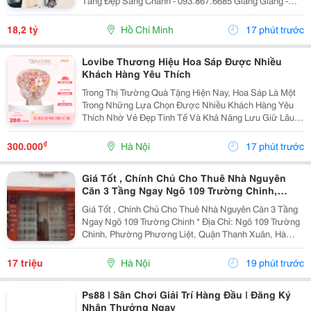
Tầng Đẹp Sang Chảnh - 093.867.6685 Giang Giang -
Diện Tích: 82M2 - Ngang 3,8M Nở Hậu 4,2M * 22M. -
Kết Cấu: 4 Tầng - Sân Thượng - 4Pn - 5Wc. -...
18,2 tỷ
Hồ Chí Minh
17 phút trước
Lovibe Thương Hiệu Hoa Sáp Được Nhiều
Khách Hàng Yêu Thích
Trong Thị Trường Quà Tặng Hiện Nay, Hoa Sáp Là Một
Trong Những Lựa Chọn Được Nhiều Khách Hàng Yêu
Thích Nhờ Vẻ Đẹp Tinh Tế Và Khả Năng Lưu Giữ Lâu
Dài. Trong Số Những Thương Hiệu Nổi Bật, Lovibe
Đang Dần Trở Thành Cái Tên Được Nhiều Người Lựa
₫
300.000
Hà Nội
17 phút trước
Chọn...
Giá Tốt , Chính Chủ Cho Thuê Nhà Nguyên
Căn 3 Tầng Ngay Ngõ 109 Trường Chinh,
Thanh Xuân, Hà Nội
Giá Tốt , Chính Chủ Cho Thuê Nhà Nguyên Căn 3 Tầng
Ngay Ngõ 109 Trường Chinh * Địa Chỉ: Ngõ 109 Trường
Chinh, Phường Phương Liệt, Quận Thanh Xuân, Hà
Nội. - Nhà Nằm Tại Vị Trí Đẹp, Đường Ô Tô Tránh,
Thuận Tiện Vừa Ở Vừa Kinh Doanh Hoặc Làm Văn...
17 triệu
Hà Nội
19 phút trước
Ps88 | Sân Chơi Giải Trí Hàng Đầu | Đăng Ký
Nhận Thưởng Ngay