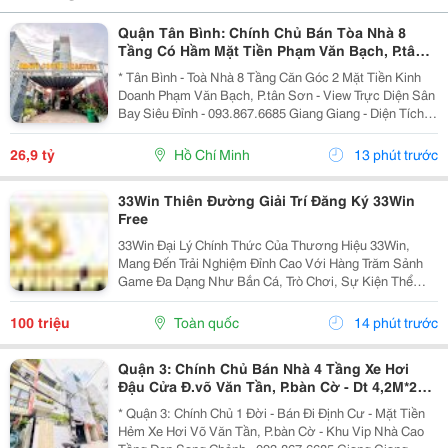
Quận Tân Bình: Chính Chủ Bán Tòa Nhà 8
Tầng Có Hầm Mặt Tiền Phạm Văn Bạch, P.tân
Sơn- View Trực Diện Ngắm Máy Bay Đỉnh- Dt
* Tân Bình - Toà Nhà 8 Tầng Căn Góc 2 Mặt Tiền Kinh
Doanh Phạm Văn Bạch, P.tân Sơn - View Trực Diện Sân
Bay Siêu Đỉnh - 093.867.6685 Giang Giang - Diện Tích:
88,4M2 - Ngang 7,5M * 21M. - Kết Cấu: 1 Hầm - 1 Lửng -
6 Tầng - Sân Thượng - Thang Máy...
26,9 tỷ
Hồ Chí Minh
13 phút trước
33Win Thiên Đường Giải Trí Đăng Ký 33Win
Free
33Win Đại Lý Chính Thức Của Thương Hiệu 33Win,
Mang Đến Trải Nghiệm Đỉnh Cao Với Hàng Trăm Sảnh
Game Đa Dạng Như Bắn Cá, Trò Chơi, Sự Kiện Thể
Thao, Xổ Số, Game Bài Và Hơn Thế Nữa. Người Chơi
Còn Nhận Được Nhiều Ưu Đãi Hấp Dẫn Và Phần
100 triệu
Toàn quốc
14 phút trước
Thưởng Giá Trị....
Quận 3: Chính Chủ Bán Nhà 4 Tầng Xe Hơi
Đậu Cửa Đ.võ Văn Tần, P.bàn Cờ - Dt 4,2M*22M
Sh Vuông Đẹp - Giá Chào Tốt Chỉ 18,2T-
* Quận 3: Chính Chủ 1 Đời - Bán Đi Định Cư - Mặt Tiền
Hẻm Xe Hơi Võ Văn Tần, P.bàn Cờ - Khu Vip Nhà Cao