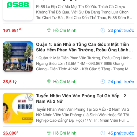
Ps88 Là Địa Chỉ Mà Mọi Tín Đồ Yêu Thích Cá Cược
Không Thể Bỏ Qua. Với Sự Đa Dạng Trong Lựa Chọn
Trò Chơi Từ Bài, Slot Cho Đến Thể Thao, Ps88 Đảm Bảo
Mang Đến Những Giây Phút Thư Giãn Đầy Thú Vị Cho
Người Chơi. Chúng Tôi Cam Kết Cung Cấp Dịch Vụ
₫
161.681
Hồ Chí Minh
22 phút trước
Chăm...
Quận 1: Bán Nhà 5 Tầng Căn Góc 3 Mặt Tiền
Siêu Hếm Phan Văn Trường, P.cầu Ông Lãnh-
Dt 13M*4M- Chính Chủ Chào Giá Tốt
* Quận 1: Mặt Tiền Phan Văn Trường, P.cầu Ông Lãnh -
Ngang Siêu Lớn 13,5M * 4M - 093.867.6685 Giang
Giang - Diện Tích: 42M2. - Kết Cấu: 5 Tầng - Thang Máy
- Từ Lầu 2 Xây Vươn Ban Công Ra Rộng 4,5M - Các
Tầng Đều Thiết Kế Làm Vp Cty. - Đang Sẵn...
35,5 tỷ
Hồ Chí Minh
24 phút trước
Tuyển Nhân Viên Văn Phòng Tại Gò Vấp - 2
Nam Và 2 Nữ
Tuyển Nhân Viên Văn Phòng Tại Gò Vấp - 2 Nam Và 2
Nữ Nhân Viên Văn Phòng: (Là Sinh Viên Hoặc Đã Tốt
Nghiệp Cao Đẳng/ Đại Học) 1/ Vị Trí: Nhân Viên Full
Time (2 Nam 2 Nữ) Ca Làm: 13:00 Đến 21:00 (1 Tháng
Được Nghỉ Phép 1 Ngày, Và Hưởng Các Ngày...
₫
26.000
Hồ Chí Minh
45 phút trước