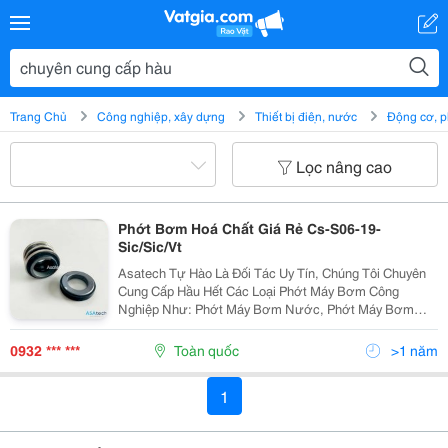
Trang Chủ
Công nghiệp, xây dựng
Thiết bị điện, nước
Động cơ, p
Lọc nâng cao
Phớt Bơm Hoá Chất Giá Rẻ Cs-S06-19-
Sic/Sic/Vt
Asatech Tự Hào Là Đối Tác Uy Tín, Chúng Tôi Chuyên
Cung Cấp Hầu Hết Các Loại Phớt Máy Bơm Công
Nghiệp Như: Phớt Máy Bơm Nước, Phớt Máy Bơm
Chịu Hóa Chất, Phớt Cơ Khí, Phớt Chắn Dầu Chịu
Nhiệt, Phớt Chắn Dầu Chịu Hóa Chất, Phốt Bơm Trong
0932 *** ***
Toàn quốc
>1 năm
Các Môi...
1