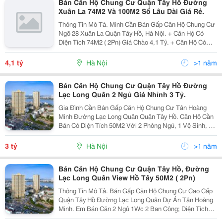
Bán Căn Hộ Chung Cư Quận Tây Hồ Đường
Xuân La 74M2 Và 100M2 Sổ Lâu Dài Giá Rẻ.
Thông Tin Mô Tả. Mình Cần Bán Gấp Căn Hộ Chung Cư
Ngõ 28 Xuân La Quận Tây Hồ, Hà Nội. + Căn Hộ Có
Diện Tích 74M2 ( 2Pn) Giá Chào 4,1 Tỷ. + Căn Hộ Có
Diện Tích 100M2 ( 3Pn) Giá Chào 6,5 Tỷ. Bán Nhà Tặng
Kèm Nội Thất. Sổ Đỏ Sẵn Sàng. Giá Bán...
4,1 tỷ
Hà Nội
>1 năm
Bán Căn Hộ Chung Cư Quận Tây Hồ Đường
Lạc Long Quân 2 Ngủ Giá Nhỉnh 3 Tỷ.
Gia Đình Cần Bán Gấp Căn Hộ Chung Cư Tân Hoàng
Minh Đường Lạc Long Quân Quận Tây Hồ. Căn Hộ Cần
Bán Có Diện Tích 50M2 Với 2 Phòng Ngủ, 1 Vệ Sinh, 1
Ban Công. Nội Thất Đầy Đủ. Nội Khu Nhiều Tiện Ích
Như Bể Bơi 4 Mùa, Gym, Spa, Ngay Sát Hồ Tây,.....
3 tỷ
Hà Nội
>1 năm
Bán Căn Hộ Chung Cư Quận Tây Hồ, Đường
Lạc Long Quân View Hồ Tây 50M2 ( 2Pn)
Thông Tin Mô Tả. Bán Gấp Căn Hộ Chung Cư Cao Cấp
Quận Tây Hồ Đường Lạc Long Quân Dự Án Tân Hoàng
Minh. Em Bán Căn 2 Ngủ 1Wc 2 Ban Công; Diện Tích
50M2. Tầng Trung &Ndash; Hướng Mát &Ndash; Tặng