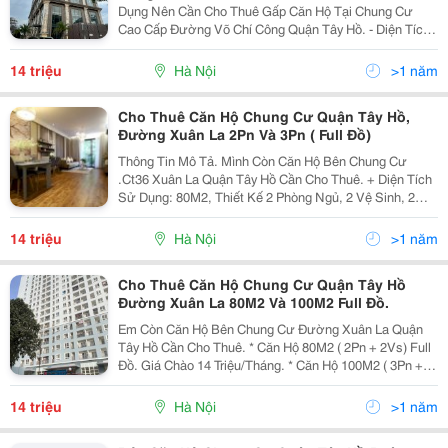
Dụng Nên Cần Cho Thuê Gấp Căn Hộ Tại Chung Cư
Cao Cấp Đường Võ Chí Công Quận Tây Hồ. - Diện Tích
75M2 Sử Dụng (2Pn - 2Wc &Ndash; 2 Ban Công). -
Tầng Trung. - Giá Thuê: 14 Triệu/Tháng. - Full Nội
14 triệu
Hà Nội
>1 năm
Thất....
Cho Thuê Căn Hộ Chung Cư Quận Tây Hồ,
Đường Xuân La 2Pn Và 3Pn ( Full Đồ)
Thông Tin Mô Tả. Mình Còn Căn Hộ Bên Chung Cư
.Ct36 Xuân La Quận Tây Hồ Cần Cho Thuê. + Diện Tích
Sử Dụng: 80M2, Thiết Kế 2 Phòng Ngủ, 2 Vệ Sinh, 2
Ban Công. Full Đồ. Giá Cho Thuê: 14 Triệu/Tháng. +
Diện Tích Sử Dụng: 100M2, Thiết Kế 3 Phòng Ngủ,...
14 triệu
Hà Nội
>1 năm
Cho Thuê Căn Hộ Chung Cư Quận Tây Hồ
Đường Xuân La 80M2 Và 100M2 Full Đồ.
Em Còn Căn Hộ Bên Chung Cư Đường Xuân La Quận
Tây Hồ Cần Cho Thuê. * Căn Hộ 80M2 ( 2Pn + 2Vs) Full
Đồ. Giá Chào 14 Triệu/Tháng. * Căn Hộ 100M2 ( 3Pn + 2
Vs) Full Đồ. Giá Chào 17 Triệu/Tháng. Nhà Đang Trống.
Liên Hệ: 0946 366 127 Em Trung.
14 triệu
Hà Nội
>1 năm