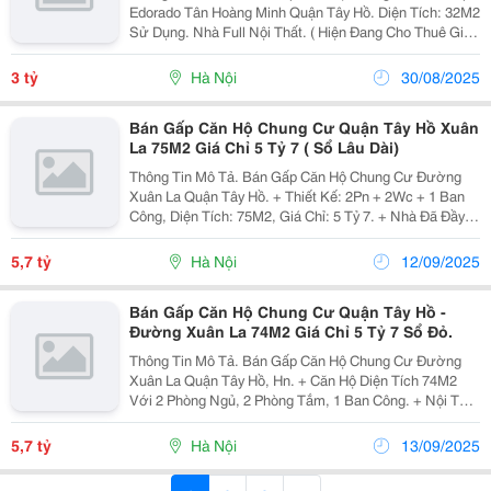
Edorado Tân Hoàng Minh Quận Tây Hồ. Diện Tích: 32M2
Sử Dụng. Nhà Full Nội Thất. ( Hiện Đang Cho Thuê Giá
11 Triệu/Tháng) Giá Bánh Gấp Chỉ 3 Tỷ . Có Slot Oto
Dưới Hầm. Liên Hệ Xem Nhà Trực...
3 tỷ
Hà Nội
30/08/2025
Bán Gấp Căn Hộ Chung Cư Quận Tây Hồ Xuân
La 75M2 Giá Chỉ 5 Tỷ 7 ( Sổ Lâu Dài)
Thông Tin Mô Tả. Bán Gấp Căn Hộ Chung Cư Đường
Xuân La Quận Tây Hồ. + Thiết Kế: 2Pn + 2Wc + 1 Ban
Công, Diện Tích: 75M2, Giá Chỉ: 5 Tỷ 7. + Nhà Đã Đầy
Đủ Nội Thất Cơ Bản Liền Tường. + Sổ Đỏ Lâu Dài. Sẵn
Sàng Giao Dịch. Liên Hệ Xem Nhà Trực Tiếp:...
5,7 tỷ
Hà Nội
12/09/2025
Bán Gấp Căn Hộ Chung Cư Quận Tây Hồ -
Đường Xuân La 74M2 Giá Chỉ 5 Tỷ 7 Sổ Đỏ.
Thông Tin Mô Tả. Bán Gấp Căn Hộ Chung Cư Đường
Xuân La Quận Tây Hồ, Hn. + Căn Hộ Diện Tích 74M2
Với 2 Phòng Ngủ, 2 Phòng Tắm, 1 Ban Công. + Nội Thất
Đầy Đủ Liền Tường. + Giá Bán Nhanh Chỉ 5 Tỷ 7 . Tầng
Trung. + Sổ Đỏ Sẵn Sàng. Liên Hệ Xem...
5,7 tỷ
Hà Nội
13/09/2025