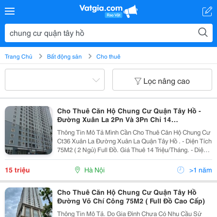
Trang Chủ
Bất động sản
Cho thuê
Lọc nâng cao
Cho Thuê Căn Hộ Chung Cư Quận Tây Hồ -
Đường Xuân La 2Pn Và 3Pn Chỉ 14
Triệu/Tháng.
Thông Tin Mô Tả Mình Cần Cho Thuê Căn Hộ Chung Cư
Ct36 Xuân La Đường Xuân La Quận Tây Hồ . - Diện Tích
75M2 ( 2 Ngủ) Full Đồ. Giá Thuê 14 Triệu/Tháng. - Diện
Tích 100M2 ( 3 Ngủ) Full Đồ. Giá Thuê 17 Triệu/Tháng.
Nhận Nhà Được Ngay. Lh Tôi Xem...
15 triệu
Hà Nội
>1 năm
Cho Thuê Căn Hộ Chung Cư Quận Tây Hồ
Đường Võ Chí Công 75M2 ( Full Đồ Cao Cấp)
Thông Tin Mô Tả. Do Gia Đình Chưa Có Nhu Cầu Sử