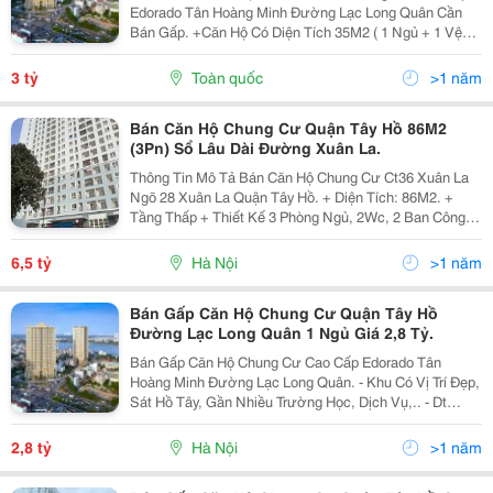
Edorado Tân Hoàng Minh Đường Lạc Long Quân Cần
Bán Gấp. +Căn Hộ Có Diện Tích 35M2 ( 1 Ngủ + 1 Vệ
Sinh) + Nhà Nội Thất Còn Mới Đẹp. + Tiện Ích Bể Bơi 4
Mùa, Sân Vườn, Tập Gym, Yoga, 2 Bước Chân Ra...
3 tỷ
Toàn quốc
>1 năm
Bán Căn Hộ Chung Cư Quận Tây Hồ 86M2
(3Pn) Sổ Lâu Dài Đường Xuân La.
Thông Tin Mô Tả Bán Căn Hộ Chung Cư Ct36 Xuân La
Ngõ 28 Xuân La Quận Tây Hồ. + Diện Tích: 86M2. +
Tầng Thấp + Thiết Kế 3 Phòng Ngủ, 2Wc, 2 Ban Công. +
Căn Góc 2 Mặt Thoáng. + Pháp Lý Đầy Đủ, Sổ Đỏ/ Sổ
Hồng. Liên Hệ Ngay Để Biết Thêm Thông Tin Chi...
6,5 tỷ
Hà Nội
>1 năm
Bán Gấp Căn Hộ Chung Cư Quận Tây Hồ
Đường Lạc Long Quân 1 Ngủ Giá 2,8 Tỷ.
Bán Gấp Căn Hộ Chung Cư Cao Cấp Edorado Tân
Hoàng Minh Đường Lạc Long Quân. - Khu Có Vị Trí Đẹp,
Sát Hồ Tây, Gần Nhiều Trường Học, Dịch Vụ,.. - Dt
35M2 Với 1 Phòng Ngủ, 1 Khách, 1 Vệ Sinh, 1 Ban
Công. - Giá Bán: 2,8 Tỷ Có Thương Lượng. Lhe Xem
2,8 tỷ
Hà Nội
>1 năm
Nhà...