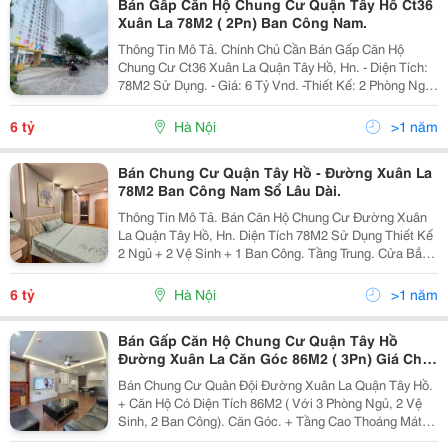
Bán Gấp Căn Hộ Chung Cư Quận Tây Hồ Ct36
Xuân La 78M2 ( 2Pn) Ban Công Nam.
Thông Tin Mô Tả. Chính Chủ Cần Bán Gấp Căn Hộ
Chung Cư Ct36 Xuân La Quận Tây Hồ, Hn. - Diện Tích:
78M2 Sử Dụng. - Giá: 6 Tỷ Vnd. -Thiết Kế: 2 Phòng Ngủ,
2 Vệ Sinh, 1 Ban Công. - Nội Thất: Đầy Đủ, Chỉ Việc
Xách Vali Vào Ở. - Pháp Lý: Pháp Lý Đầy...
6 tỷ
Hà Nội
>1 năm
Bán Chung Cư Quận Tây Hồ - Đường Xuân La
78M2 Ban Công Nam Sổ Lâu Dài.
Thông Tin Mô Tả. Bán Căn Hộ Chung Cư Đường Xuân
La Quận Tây Hồ, Hn. Diện Tích 78M2 Sử Dụng Thiết Kế
2 Ngủ + 2 Vệ Sinh + 1 Ban Công. Tầng Trung. Cửa Bắc,
Ban Công Nam. Sổ Đỏ Sẵn Sàng. Giá Chào Bán: 6 Tỷ.
Liên Hệ: 0978 837 119 Em Kiên.
6 tỷ
Hà Nội
>1 năm
Bán Gấp Căn Hộ Chung Cư Quận Tây Hồ
Đường Xuân La Căn Góc 86M2 ( 3Pn) Giá Chỉ 6
Tỷ 880
Bán Chung Cư Quân Đội Đường Xuân La Quận Tây Hồ.
+ Căn Hộ Có Diện Tích 86M2 ( Với 3 Phòng Ngủ, 2 Vệ
Sinh, 2 Ban Công). Căn Góc. + Tầng Cao Thoáng Mát.
Giá Bán Chỉ 6 Tỷ 880 ( Có Thương Lượng) + Sổ Đỏ Sẵn