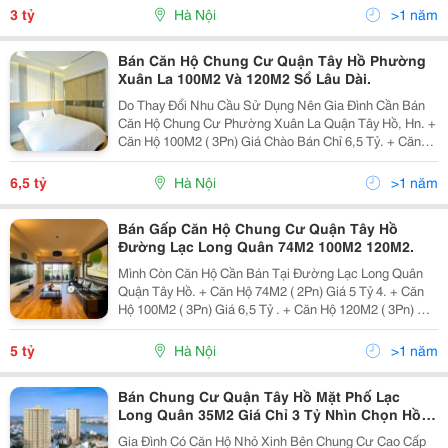
Kèm Nội Thất. Tiện Ích Có Bể Bơi 4 Mùa, Gym,...
3 tỷ
Hà Nội
>1 năm
Bán Căn Hộ Chung Cư Quận Tây Hồ Phường
Xuân La 100M2 Và 120M2 Sổ Lâu Dài.
Do Thay Đổi Nhu Cầu Sử Dụng Nên Gia Đình Cần Bán
Căn Hộ Chung Cư Phường Xuân La Quận Tây Hồ, Hn. +
Căn Hộ 100M2 ( 3Pn) Giá Chào Bán Chỉ 6,5 Tỷ. + Căn
Hộ 120M2 ( 3Pn) Giá Chào Bán Chỉ 8 Tỷ. Nhà Đã Có Sẵn
Nội Thất Vá Sổ Đỏ. Liên Hệ Xemm Nhà:...
6,5 tỷ
Hà Nội
>1 năm
Bán Gấp Căn Hộ Chung Cư Quận Tây Hồ
Đường Lạc Long Quân 74M2 100M2 120M2.
Mình Còn Căn Hộ Cần Bán Tại Đường Lạc Long Quân
Quận Tây Hồ. + Căn Hộ 74M2 ( 2Pn) Giá 5 Tỷ 4. + Căn
Hộ 100M2 ( 3Pn) Giá 6,5 Tỷ . + Căn Hộ 120M2 ( 3Pn) Giá
8,1 Tỷ. Sổ Đỏ Lâu Dài. Nhận Nhà Được Ngay. Liên Hệ
Xem Nhà: 0978 837 119 Em Kiên.
5 tỷ
Hà Nội
>1 năm
Bán Chung Cư Quận Tây Hồ Mặt Phố Lạc
Long Quân 35M2 Giá Chỉ 3 Tỷ Nhìn Chọn Hồ
Tây.
Gia Đình Có Căn Hộ Nhỏ Xinh Bên Chung Cư Cao Cấp