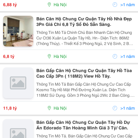
Sàng. Liên Hệ Xem Nhà Trực Tiếp Mình:...
6,88 tỷ
Hà Nội
>1 năm
Bán Căn Hộ Chung Cư Quận Tây Hồ Nhà Đẹp
3Pn Giá Chi 6,8 Tỷ Sổ Đỏ Sẵn Sàng.
Thông Tin Mô Tả Chính Chủ Bán Nhanh Căn Hộ Chung
Cư Ct36 Xuân La Quận Tây Hồ, Hn - Diện Tích: 86M2
(Thông Thủy). - Thiết Kế 3 Phòng Ngủ, 2 Vệ Sinh, 2 Ban
Công. - Tầng Trung - View Thoáng. - Nhà Mới , Nội Thất
Đầy Đủ. - Sổ Đỏ Sẵn Sàng. - Tiện Ích Đi...
6,8 tỷ
Hà Nội
>1 năm
Bán Gấp Căn Hộ Chung Cư Quận Tây Hồ Tòa
Cao Cấp 3Pn ( 118M2) View Hồ Tây.
Thông Tin Mô Tả Bán Gấp Căn Hộ Chung Cư Cao Cấp
Kosmo Tây Hồ Mặt Phố Đường Xuân La. Diện Tích
118M2 Sử Dụng. Gồm 3 Phòng Ngủ 2Wc 2 Ban Công.
Phòng Khách Thoáng Sáng Có Ban Công. Cửa Tb Ban
Công Đn ( View Hồ Tây) Giá Chào 11,8 Tỷ. Sổ Đỏ Chính
11,8 tỷ
Hà Nội
>1 năm
Chủ....
Bán Gấp Căn Hộ Chung Cư Quận Tây Hồ Dự
Án Edorado Tân Hoàng Minh Giá 3 Tỷ/ Căn.
Thông Tin Mô Tả. Bán Gấp Căn Hộ Chung Cư Cao Cấp