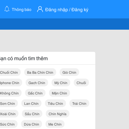
Đăng nhập / Đăng ký
Thông báo
ạn có muốn tìm thêm
Chuối Chín
Ba Ba Chín Chín
Giò Chín
Iphone Chín
Gach Chín
Mỳ Chín
Chuối
Không Chín
Gấc Chín
Mận Chín
Sơn Chín
Lan Chín
Tiêu Chín
Trái Chín
Xoài Chín
Sấu Chín
Chín Nghĩa
Sức Chín
Dứa Chín
Me Chín