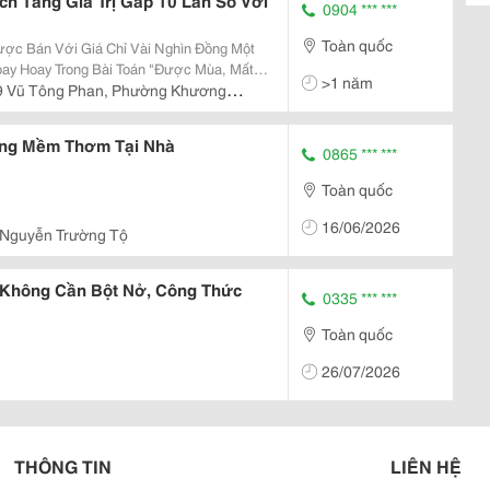
ch Tăng Giá Trị Gấp 10 Lần So Với
0904 *** ***
Toàn quốc
ược Bán Với Giá Chỉ Vài Nghìn Đồng Một
ay Hoay Trong Bài Toán "Được Mùa, Mất
>1 năm
, Xem Quả Chuối Không Phải Là Điểm Cuối
9 Vũ Tông Phan, Phường Khương
i Giá...
Nội.
ng Mềm Thơm Tại Nhà
0865 *** ***
Toàn quốc
16/06/2026
 Nguyễn Trường Tộ
Không Cần Bột Nở, Công Thức
0335 *** ***
Toàn quốc
26/07/2026
THÔNG TIN
LIÊN HỆ