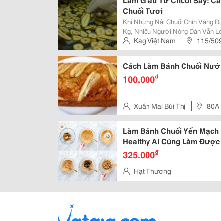
Làm Giàu Từ Chuối Sấy: Cá
Chuối Tươi
Khi Những Nải Chuối Chín Vàng Đ
Kg, Nhiều Người Nông Dân Vẫn Lo
Giá". Nhưng Nếu Thay Đổi Tư Duy
Kag Việt Nam
115/50
Mà Là Điểm Khởi Đầu Của Một Chuỗ
Đình, Quận Thanh Xuân, Tp Hà 
Cách Làm Bánh Chuối Nướ
₫
100.000
Xuân Mai Bùi Thị
80A
Làm Bánh Chuối Yến Mạch 
Healthy Ai Cũng Làm Được
₫
325.000
Hạt Thương