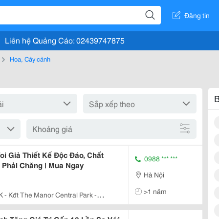
Đăng tin
Liên hệ Quảng Cáo: 02439747875
Hoa, Cây cảnh
B
Khoảng giá
i Giả Thiết Kế Độc Đáo, Chất
0988 *** ***
 Phải Chăng | Mua Ngay
Hà Nội
>1 năm
K - Kđt The Manor Central Park -