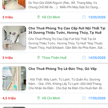
Dv Trọn Gói 200K/Người (Rác, Wf, Thang Máy, Vs
Chung,Chỗ Để Xe ...) . Miễn Phí Máy Giặt Sử Dụng
Chung Và Nước Uống Tinh Khiết ) - Không Nuôi Thú
Cưng, Không Xe Điện, Không Hút Thuốc, Chỉ Sd Bếp...
3 triệu
Hồ Chí Minh
13/05/2026
Cho Thuê Phòng Trọ Cao Cấp Full Nội Thất Tại
24 Dương Thiệu Tước, Hương Thủy, Tp Huế
Cho Thuê Phòng Trọ Cao Cấp Full Nội Thất Tại 24
Dương Thiệu Tước, Hương Thủy, Tp Huế *Nay Thuộc
Thanh Thủy, Huế &Ndash; Gần Bến Xe Phía Nam, Sát
Làng Đại Học, Gần Đh Luật, Đh Kinh Tế, Winmart, Aeon,
Vincom, Go... Chỉ 2&Ndash;5 Phút. * Full Nội...
3 triệu
Thừa Thiên Huế
14/05/2026
Cho Thuê Phòng Trọ Lê Đức Thọ, Gò Vấp
- Nội Thất: Máy Lạnh, Tủ Lạnh, Tủ Quần Áo, Giường
Nệm. - Giá: 4Tr5, Không Lấy Tủ Lạnh -200.000/Tháng.
Cho Nhận Xe Điện . Cho Sạt Xe Điện Cho Nuôi Bet -Điện
3,5K : Nước 100K/N : Dv 100K/N Xe 100K/C
4,5 triệu
Hồ Chí Minh
17/05/2026