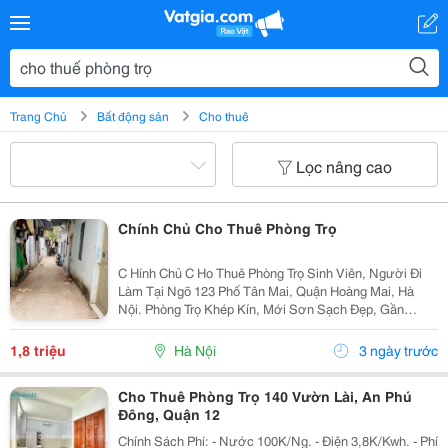
Trang Chủ
Bất động sản
Cho thuê
Lọc nâng cao
Chính Chủ Cho Thuê Phòng Trọ
C Hính Chủ C Ho Thuê Phòng Trọ Sinh Viên, Người Đi
Làm Tại Ngõ 123 Phố Tân Mai, Quận Hoàng Mai, Hà
Nội. Phòng Trọ Khép Kín, Mới Sơn Sạch Đẹp, Gần
Đường, Gần Chợ, Gần Bến Xe, Ở Riêng Biệt, Giờ Giấc
Thoải Mái. Xe Buýt Đầu Ngõ Thuận Tiện Cho Việc Đi...
1,8 triệu
Hà Nội
3 ngày trước
Cho Thuê Phòng Trọ 140 Vườn Lài, An Phú
Đông, Quận 12
Chính Sách Phí: - Nước 100K/Ng. - Điện 3,8K/Kwh. - Phí