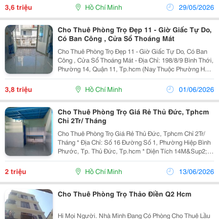
Lạnh Năng Lượng Mặt Trời, Nấu Ăn Tự Do. ...
3,6 triệu
Hồ Chí Minh
29/05/2026
Cho Thuê Phòng Trọ Đẹp 11 - Giờ Giấc Tự Do,
Có Ban Công , Cửa Sổ Thoáng Mát
Cho Thuê Phòng Trọ Đẹp 11 - Giờ Giấc Tự Do, Có Ban
Công , Cửa Sổ Thoáng Mát - Địa Chỉ: 198/8/9 Bình Thới,
Phường 14, Quận 11, Tp.hcm (Nay Thuộc Phường Hòa
Bình, Tp.hcm) - Diện Tích: 24M&Sup2;- Giá Thuê: 3,8
Triệu/Tháng - Hiện Còn Trống...
3,8 triệu
Hồ Chí Minh
01/06/2026
Cho Thuê Phòng Trọ Giá Rẻ Thủ Đức, Tphcm
Chỉ 2Tr/ Tháng
Cho Thuê Phòng Trọ Giá Rẻ Thủ Đức, Tphcm Chỉ 2Tr/
Tháng * Địa Chỉ: Số 16 Đường Số 1, Phường Hiệp Bình
Phước, Tp. Thủ Đức, Tp.hcm * Diện Tích 14M&Sup2; +
Gác Xép - Sạch Sẽ, Thoáng Mát, Phù Hợp Cho
1&Ndash;2 Người Ở. - Phòng Trống, Nhận Phòng...
2 triệu
Hồ Chí Minh
13/06/2026
Cho Thuê Phòng Trọ Thảo Điền Q2 Hcm
Hi Mọi Người. Nhà Mình Đang Có Phòng Cho Thuê Lầu