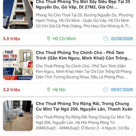
Cho Thuê Phòng Trọ Mới Xây Siêu Đẹp Tại 25
Nguyễn Du, Gò Vấp, Dt 27M2, Giá Chỉ
5,5Tr/Tháng
Phòng Trọ Cho Thuê Tại 25, Đường Nguyễn Du, Phường
Hạnh Thông, Hồ Chí Minh - Quận Gò Vấp, Hồ Chí Minh
Cũ Với Giá Cả Phải Chăng, Phù Hợp Cho Những Ai Tìm
Kiếm Không Gian Sống Tiện Nghi Và Thoải Mái. - Diện
Tích 27M2, Thiết Kế Gồm 1Pn + 1Wc. -...
5,5 triệu
Hồ Chí Minh
22/06/2026
Cho Thuê Phòng Trọ Chính Chủ - Phố Tam
Trinh (Gần Kim Ngưu, Minh Khai) Còn Trống
03 Phòng
Cho Thuê Phòng Trọ Chính Chủ - Phố Tam Trinh (Gần
Kim Ngưu, Minh Khai) Hiện Tại Chị Còn Trống 03 Phòng
Diện Tích Tương Đương Nhau, Đều Là Phòng Phía
Ngoài Mặt Tiền, Thoáng Mát, Ban Công Sáng Sủa. -
Diện Tích: Hơn 20M&Sup2; - Địa Chỉ: Số Nhà 20,...
3,2 triệu
Hà Nội
09/07/2026
Cho Thuê Phòng Trọ Rộng Rãi, Trong Chung
Cư Mini Tại Ngõ 256, Nguyễn Lân, Thanh Xuân
Cho Thuê Phòng Trọ Rộng Rãi Trong Chung Cư Mini Tại
Ngõ 256, Nguyễn Lân, Hà Nội Phòng Rộng Từ
20M&Sup2; - 40M&Sup2; Ở Được 2 - 4 Người, Có Ban
Công Rộng - Full Nội Thất: Có Giường, Tủ, Điêu Hòa,