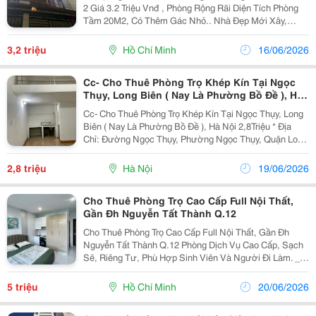
2 Giá 3.2 Triệu Vnđ , Phòng Rộng Rãi Diện Tích Phòng
Tầm 20M2, Có Thêm Gác Nhỏ.. Nhà Đẹp Mới Xây,
Thoáng Mát, Đặc Biệt Không Có Tình Trạng Ngập Nước
Khi Triều Cường. Nhà Có Ban Công Nhìn Ra Đằng...
3,2 triệu
Hồ Chí Minh
16/06/2026
Cc- Cho Thuê Phòng Trọ Khép Kín Tại Ngọc
Thụy, Long Biên ( Nay Là Phường Bồ Đề ), Hà
Nội 2Tr800
Cc- Cho Thuê Phòng Trọ Khép Kín Tại Ngọc Thụy, Long
Biên ( Nay Là Phường Bồ Đề ), Hà Nội 2,8Triệu * Địa
Chỉ: Đường Ngọc Thụy, Phường Ngọc Thụy, Quận Long
Biên, Hà Nội - Diện Tích Phòng Rộng 30M2, Có Gác Xép
Tăng Diện Tích Sử Dụng - Phòng Trọ Khép...
2,8 triệu
Hà Nội
19/06/2026
Cho Thuê Phòng Trọ Cao Cấp Full Nội Thất,
Gần Đh Nguyễn Tất Thành Q.12
Cho Thuê Phòng Trọ Cao Cấp Full Nội Thất, Gần Đh
Nguyễn Tất Thành Q.12 Phòng Dịch Vụ Cao Cấp, Sạch
Sẽ, Riêng Tư, Phù Hợp Sinh Viên Và Người Đi Làm. _
Giá Thuê Chỉ Từ 5 &Ndash; 5,5 Triệu/Phòng/2 Người. _
Liên Hệ : 0989640995 _ Phòng : 25M2 _ Vị...
5 triệu
Hồ Chí Minh
20/06/2026