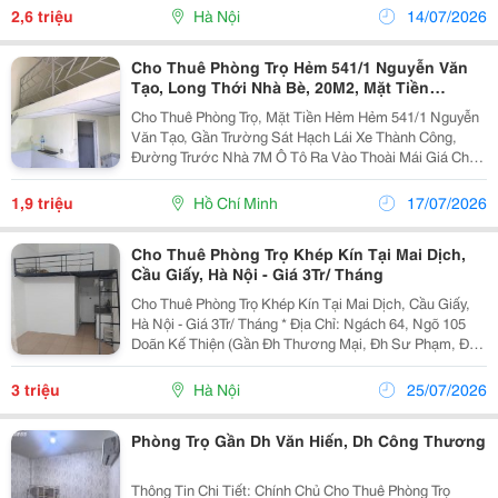
Nóng Lạnh, Máy Giăt, Tủ Lạnh, Ko Chung Chủ Giờ Tự...
2,6 triệu
Hà Nội
14/07/2026
Cho Thuê Phòng Trọ Hẻm 541/1 Nguyễn Văn
Tạo, Long Thới Nhà Bè, 20M2, Mặt Tiền
Đường: 1Tr9, Lh .
Cho Thuê Phòng Trọ, Mặt Tiền Hẻm Hẻm 541/1 Nguyễn
Văn Tạo, Gần Trường Sát Hạch Lái Xe Thành Công,
Đường Trước Nhà 7M Ô Tô Ra Vào Thoài Mái Giá Cho
Thuê: 1.900.000 Vnd Vui Long Liên Hệ: 0907727308 -
0916808038
1,9 triệu
Hồ Chí Minh
17/07/2026
Cho Thuê Phòng Trọ Khép Kín Tại Mai Dịch,
Cầu Giấy, Hà Nội - Giá 3Tr/ Tháng
Cho Thuê Phòng Trọ Khép Kín Tại Mai Dịch, Cầu Giấy,
Hà Nội - Giá 3Tr/ Tháng * Địa Chỉ: Ngách 64, Ngõ 105
Doãn Kế Thiện (Gần Đh Thương Mại, Đh Sư Phạm, Đh
Ngoại Ngữ, Đhqg...) * Em Pass Lại Phòng Có Thể Vào Ở
Luôn - Full Đồ Cơ Bản: Điều Hòa, Nóng...
3 triệu
Hà Nội
25/07/2026
Phòng Trọ Gần Dh Văn Hiến, Dh Công Thương
Thông Tin Chi Tiết: Chính Chủ Cho Thuê Phòng Trọ