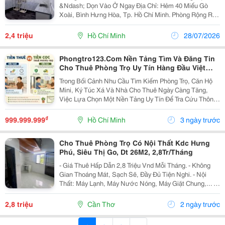
&Ndash; Dọn Vào Ở Ngay Địa Chỉ: Hẻm 40 Miếu Gò
Xoài, Bình Hưng Hòa, Tp. Hồ Chí Minh. Phòng Rộng Rãi,
Sạch Sẽ, Thoáng Mát, Phù Hợp Cho 1&Ndash;2 Người
Sinh Sống. Tiện Ích: Có Khu Bếp Và...
2,4 triệu
Hồ Chí Minh
28/07/2026
Phongtro123.Com Nền Tảng Tìm Và Đăng Tin
Cho Thuê Phòng Trọ Uy Tín Hàng Đầu Việt
Nam
Trong Bối Cảnh Nhu Cầu Tìm Kiếm Phòng Trọ, Căn Hộ
Mini, Ký Túc Xá Và Nhà Cho Thuê Ngày Càng Tăng,
Việc Lựa Chọn Một Nền Tảng Uy Tín Để Tra Cứu Thông
Tin Là Yếu Tố Quan Trọng Giúp Người Thuê Tiết Kiệm
Thời Gian, Chi Phí Và Hạn Chế Những Rủi Ro Không...
₫
999.999.999
Hồ Chí Minh
3 ngày trước
Cho Thuê Phòng Trọ Có Nội Thất Kdc Hưng
Phú, Siêu Thị Go, Dt 26M2, 2,8Tr/Tháng
- Giá Thuê Hấp Dẫn 2,8 Triệu Vnd Mỗi Tháng. - Không
Gian Thoáng Mát, Sạch Sẽ, Đầy Đủ Tiện Nghi. - Nội
Thất: Máy Lạnh, Máy Nước Nóng, Máy Giặt Chung,... -
Điện 4K. Nước 13K - Camera An Ninh, Cổng Vân Tay,
Nhà Xe - Gần Gũi Với Các Tiện Ích Cần...
2,8 triệu
Cần Thơ
2 ngày trước