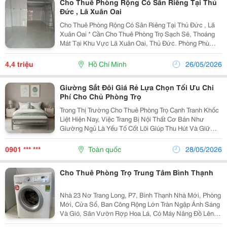
Cho Thuê Phòng Rộng Có Sân Riêng Tại Thủ
Đức , Lã Xuân Oai
Cho Thuê Phòng Rộng Có Sân Riêng Tại Thủ Đức , Lã
Xuân Oai * Cần Cho Thuê Phòng Trọ Sạch Sẽ, Thoáng
Mát Tại Khu Vực Lã Xuân Oai, Thủ Đức. Phòng Phù
Hợp Cho Nhóm Bạn Hoặc Gia Đình Nhỏ Ở Lâu Dài.
Thông Tin Phòng: - Diện Tích : 50M2 ( Ngang 3M , Dài...
4,4 triệu
Hồ Chí Minh
26/05/2026
Giường Sắt Đôi Giá Rẻ Lựa Chọn Tối Ưu Chi
Phí Cho Chủ Phòng Trọ
Trong Thị Trường Cho Thuê Phòng Trọ Cạnh Tranh Khốc
Liệt Hiện Nay, Việc Trang Bị Nội Thất Cơ Bản Như
Giường Ngủ Là Yếu Tố Cốt Lõi Giúp Thu Hút Và Giữ
Chân Khách Thuê Dài Lâu. Thay Vì Đầu Tư Các Loại
Giường Gỗ Đắt Tiền Dễ Bị Mối Mọt, Xu Hướng Ứng
0901 *** ***
Toàn quốc
28/05/2026
Dụng...
Cho Thuê Phòng Trọ Trung Tâm Bình Thạnh
Nhà 23 Nơ Trang Long, P7, Bình Thạnh Nhà Mới, Phòng
Mới, Cửa Sổ, Ban Công Rộng Lớn Tràn Ngập Ánh Sáng
Và Gió, Sân Vườn Rợp Hoa Lá, Có Máy Nâng Đồ Lên
Cầu Thang Wc Riêng, Thiết Bị Cao Cấp, Nước Nóng