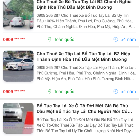
Cho Thuê Xe Bổ Túc Tay Lái B2 Chánh Nghĩa
Định Hòa Thủ Dầu Một Bình Dương
0909 265 287 Cho Thuê Xe Bổ Túc Tay Lái B2 Uy Tín
Đậu 100% Hiệp Thành, Phú Lợi, Phú Cường, Phú Hòa,
Phú Thọ, Chánh Nghĩa, Định Hòa, Phú Mỹ, Hiệp An, Phú
Tân, Hòa Phú, Tương Bình Hiệp, Tân An, Chánh Mỹ
&Ndash; Cho Thuê Xe Tập Lái Cho Tài Xế Mới...
0909 *** ***
Toàn quốc
>1 năm
Cho Thuê Xe Tập Lái Bổ Túc Tay Lái B2 Hiệp
Thành Định Hòa Thủ Dầu Một Bình Dương
0909 265 287 Cho Thuê Xe Tập Lái Hiệp Thành, Phú Lợi,
Phú Cường, Phú Hòa, Phú Thọ, Chánh Nghĩa, Định Hòa,
Phú Mỹ, Hiệp An, Phú Tân, Hòa Phú, Tương Bình Hiệp,
Tân An, Chánh Mỹ &Ndash; Thứ Nhất: Quý Khách Sẽ
Được Trãi Nghiệm Trên Những Dòng Xe Đời...
0909 *** ***
Toàn quốc
>1 năm
Bổ Túc Tay Lái Xe Ô Tô Đời Mới Giá Rẻ Thủ
Dầu Một|Bổ Túc Tay Lái Cho Người Mới Có
Bằng Đường Trường Bình Dương
Bổ Túc Tay Lái Xe Ô Tô Đời Mới Giá Rẻ Bổ Túc Tay Lái
Xe Ô Tô-Cho Thuê Xe Tập Lái Dạy Bổ Túc Tay Lái Thực
Tiễn Bổ Túc Tay Lái Uy Tín Chất Lượng Nhất Nơi Dạy
Bổ Túc Tay Lái Giá Rẻ Không Phát Sinh Ở Hiệp Thành,