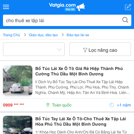
Trang Chủ
Giáo dục, đào tạo
Đào tạo lái xe
Lọc nâng cao
Bổ Túc Lái Xe Ô Tô Giá Rẻ Hiệp Thành Phú
Cường Thủ Dầu Một Bình Dương
I/ Dịch Vụ Bổ Túc Tay Lái-Cho Thuê Xe Tập Lái Hiệp
Thành, Phú Cường, Phú Lợi, Phú Hoà, Phú Thọ, Chánh
Nghĩa, Chánh Mỹ, Hiệp An; Tân An Và Định Hoà. Liên
Hệ 0909 265 287 1/ Dành Cho Anh/Chị Vừa Mới Nhận
Bằng Xong Chưa Tự Tin Đi Ngoài Đường Phố Hoặc...
0909 *** ***
Toàn quốc
>1 năm
Bổ Túc Tay Lái Xe Ô Tô-Cho Thuê Xe Tập Lái
Hòa Phú Thủ Dầu Một Bình Dương
1/ Khóa Học Dành Cho Anh/Chị Đã Có Bằng Lái Xe Từ