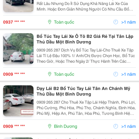
Rất Lâu Nhưng Do Ít Sử Dụng Khả Năng Lái Xe Của
Mình. Hoặc Đơn Giản Những Người Có Nhu Cầu Bổ
Túc Lái Xe Và Thuê Xe Tập Lái Tại Bình Dương 2/ Lợi
Ích Khóa Học: Anh/ Chị Nhận Được Hướng Dẫn Tổng
0937 *** ***
Toàn quốc
>1 năm
Thể...
Bổ Túc Tay Lái Xe Ô Tô B2 Giá Rẻ Tại Tân Lập
Thủ Dầu Một Bình Dương
0909 265 287 Dịch Vụ Bổ Túc Tay Lái-Cho Thuê Xe Tập
Lái Tỉ Lệ Đậu 100% 1/ Anh/Chị Được Chọn Học, Bổ Túc
Theo Giờ, Hoặc Theo Ngày 2/ Thực Hành Trên Các
Hãng Xe Đời Mới Hiện Đại. 3/ Chi Phí Bổ Túc Lái Xe Trọn
Gói, Không Phát Sinh Thêm. Chương...
0909 *** ***
Toàn quốc
>1 năm
Dạy Lái B2 Bổ Túc Tay Lái Tân An Chánh Mỹ
Thủ Dầu Một Bình Dương
0909 265 287 Cho Thuê Xe Tập Lái Hiệp Thành, Phú Lợi,
Phú Cường, Phú Hòa, Phú Thọ, Chánh Nghĩa, Định Hòa,
Phú Mỹ, Hiệp An, Phú Tân, Hòa Phú, Tương Bình Hiệp,
Tân An, Chánh Mỹ Đối Tượng Cần Bổ Túc Tay Lái
Người Có Nhu Cầu Ôn Thi Thực Hành Lái...
0909 *** ***
Bình Dương
>1 năm