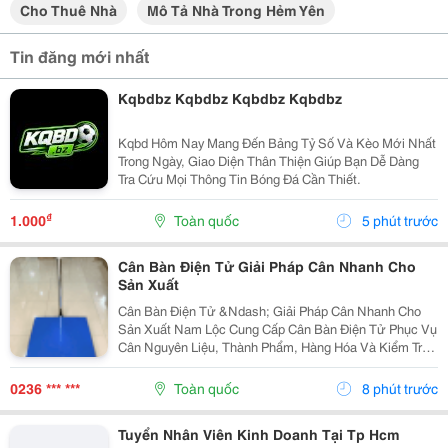
Cho Thuê Nhà
Mô Tả Nhà Trong Hẻm Yên
Tin đăng mới nhất
Kqbdbz Kqbdbz Kqbdbz Kqbdbz
Kqbd Hôm Nay Mang Đến Bảng Tỷ Số Và Kèo Mới Nhất
Trong Ngày, Giao Diện Thân Thiện Giúp Bạn Dễ Dàng
Tra Cứu Mọi Thông Tin Bóng Đá Cần Thiết.
₫
1.000
Toàn quốc
5 phút trước
Cân Bàn Điện Tử Giải Pháp Cân Nhanh Cho
Sản Xuất
Cân Bàn Điện Tử &Ndash; Giải Pháp Cân Nhanh Cho
Sản Xuất Nam Lộc Cung Cấp Cân Bàn Điện Tử Phục Vụ
Cân Nguyên Liệu, Thành Phẩm, Hàng Hóa Và Kiểm Tra
Trọng Lượng Trong Quá Trình Sản Xuất. Với Thiết Kế
Gọn, Dễ Sử Dụng Và Nhiều Mức Tải Trọng, Cân Bàn...
0236 *** ***
Toàn quốc
8 phút trước
Tuyển Nhân Viên Kinh Doanh Tại Tp Hcm