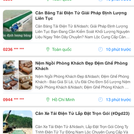
&Ndash;...
Cân Băng Tải Điện Tử Giải Pháp Định Lượng
Liên Tục
Cân Băng Tải Điện Tử &Ndash; Giải Pháp Định Lượng
Liên Tục Bạn Đang Cần Kiểm Soát Khối Lượng Nguyên
Liệu Ngay Trên Dây Chuyền? Nam Lộc Cung Cấp Cân
Băng Tải Điện Tử Phục Vụ Các Hệ Thống Vận Chuyển
Và Định Lượng Vật Liệu Trong Nhà Máy. Ứng Dụng:...
0236 *** ***
Toàn quốc
10 phút trước
Nệm Ngồi Phòng Khách Đẹp Đệm Ghế Phòng
Khách
Nệm Ngồi Phòng Khách Đẹp &Ndash; Đệm Ghế Phòng
Khách - Báo Giá Sỉ Lẻ, Ưu Đãi Cho Đơn Số Lượng Nệm
Ngồi Phòng Khách &Ndash; Đệm Ghế Phòng Khách Có
Nhiều Kích Thước, Độ Dày, Chất Liệu Và Màu Sắc Để
Lựa Chọn. Báo Giá Sỉ Lẻ Nhanh, Ưu Đãi Và Chiết
0944 *** ***
Hồ Chí Minh
13 phút trước
Khấu...
Cân Xe Tải Điện Tử Lắp Đặt Trọn Gói (#Dgd23)
Cân Xe Tải Điện Tử &Ndash; Lắp Đặt Trọn Gói Công Ty
Tnhh Điện Tử Tự Động Nam Lộc Chuyên Cung Cấp Và