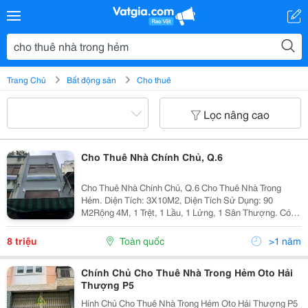
Trang Chủ
Bất động sản
Cho thuê
Lọc nâng cao
Cho Thuê Nhà Chính Chủ, Q.6
Cho Thuê Nhà Chính Chủ, Q.6 Cho Thuê Nhà Trong
Hẻm. Diện Tích: 3X10M2, Diện Tích Sử Dụng: 90
M2Rộng 4M, 1 Trệt, 1 Lầu, 1 Lửng, 1 Sân Thượng. Có 2
Phòng Ngủ, 2 Nhà Vệ Sinh. Khu Dân Cư Hiện Đông
Đúc, Gần Chợ, Và Trường Học, Tiện Đi Lại, Cho Thuê
8 triệu
Toàn quốc
>1 năm
Ở...
Chính Chủ Cho Thuê Nhà Trong Hẻm Oto Hải
Thượng P5
Hính Chủ Cho Thuê Nhà Trong Hẻm Oto Hải Thượng P5