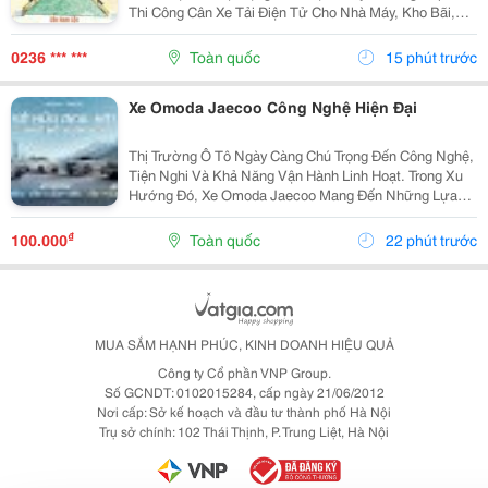
Thi Công Cân Xe Tải Điện Tử Cho Nhà Máy, Kho Bãi,
Mỏ Đá, Trạm Bê Tông, Bến Bãi Và Các Công Trình Công
Nghiệp. Hệ Thống Cân Được Thiết Kế Phù Hợp...
0236 *** ***
Toàn quốc
15 phút trước
Xe Omoda Jaecoo Công Nghệ Hiện Đại
Thị Trường Ô Tô Ngày Càng Chú Trọng Đến Công Nghệ,
Tiện Nghi Và Khả Năng Vận Hành Linh Hoạt. Trong Xu
Hướng Đó, Xe Omoda Jaecoo Mang Đến Những Lựa
Chọn Suv Hướng Đến Khách Hàng Yêu Thích Thiết Kế
Hiện Đại Và Trải Nghiệm Lái Tiện Lợi. Không Chỉ Chú...
₫
100.000
Toàn quốc
22 phút trước
MUA SẮM HẠNH PHÚC, KINH DOANH HIỆU QUẢ
Công ty Cổ phần VNP Group.
Số GCNDT: 0102015284, cấp ngày 21/06/2012
Nơi cấp: Sở kế hoạch và đầu tư thành phố Hà Nội
Trụ sở chính: 102 Thái Thịnh, P. Trung Liệt, Hà Nội