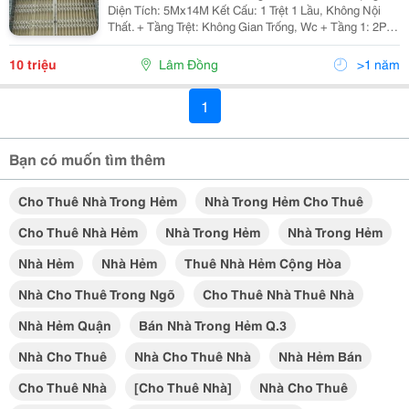
Diện Tích: 5Mx14M Kết Cấu: 1 Trệt 1 Lầu, Không Nội
Thất. + Tầng Trệt: Không Gian Trống, Wc + Tầng 1: 2Pn,
Wc Thích Hợp Mở Văn Phòng, Kinh Doanh Cafe, Spa
Hoặc Thuê Ở Lâu Dài,... Hẻm Oto, Cách...
10 triệu
Lâm Đồng
>1 năm
1
Bạn có muốn tìm thêm
Cho Thuê Nhà Trong Hẻm
Nhà Trong Hẻm Cho Thuê
Cho Thuê Nhà Hẻm
Nhà Trong Hẻm
Nhà Trong Hẻm
Nhà Hẻm
Nhà Hẻm
Thuê Nhà Hẻm Cộng Hòa
Nhà Cho Thuê Trong Ngõ
Cho Thuê Nhà Thuê Nhà
Nhà Hẻm Quận
Bán Nhà Trong Hẻm Q.3
Nhà Cho Thuê
Nhà Cho Thuê Nhà
Nhà Hẻm Bán
Cho Thuê Nhà
[cho Thuê Nhà]
Nhà Cho Thuê