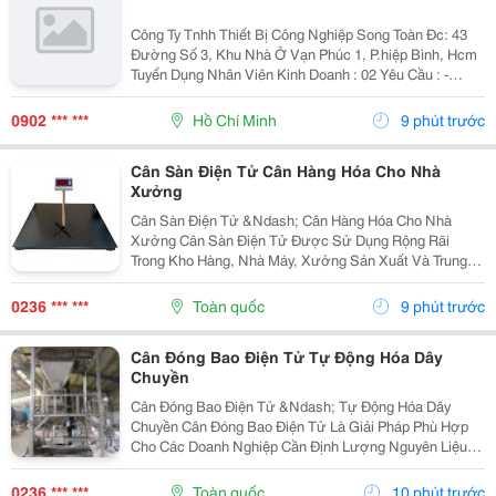
Công Ty Tnhh Thiết Bị Công Nghiệp Song Toàn Đc: 43
Đường Số 3, Khu Nhà Ở Vạn Phúc 1, P.hiệp Bình, Hcm
Tuyển Dụng Nhân Viên Kinh Doanh : 02 Yêu Cầu : -
Nam/Nữ Tuổi Từ 22 Trở Lên - Có Kinh Nghiệm Làm Sale
Trước Đó, Giao Tiếp Tốt. - Có Khả...
0902 *** ***
Hồ Chí Minh
9 phút trước
Cân Sàn Điện Tử Cân Hàng Hóa Cho Nhà
Xưởng
Cân Sàn Điện Tử &Ndash; Cân Hàng Hóa Cho Nhà
Xưởng Cân Sàn Điện Tử Được Sử Dụng Rộng Rãi
Trong Kho Hàng, Nhà Máy, Xưởng Sản Xuất Và Trung
Tâm Logistics Nhờ Khả Năng Cân Các Loại Hàng Hóa,
Pallet Và Xe Đẩy Thuận Tiện. Nam Lộc Cung Cấp Và
0236 *** ***
Toàn quốc
9 phút trước
Lắp Đặt...
Cân Đóng Bao Điện Tử Tự Động Hóa Dây
Chuyền
Cân Đóng Bao Điện Tử &Ndash; Tự Động Hóa Dây
Chuyền Cân Đóng Bao Điện Tử Là Giải Pháp Phù Hợp
Cho Các Doanh Nghiệp Cần Định Lượng Nguyên Liệu
Nhanh, Chính Xác Và Giảm Phụ Thuộc Vào Thao Tác
Thủ Công. Nam Lộc Chuyên Thiết Kế &Ndash; Chế Tạo
0236 *** ***
Toàn quốc
10 phút trước