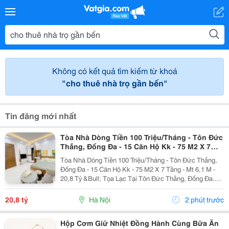
Không có kết quả tìm kiếm từ khoá
"cho thuê nhà trọ gần bến"
Tin đăng mới nhất
Tòa Nhà Dòng Tiền 100 Triệu/Tháng - Tôn Đức
Thắng, Đống Đa - 15 Căn Hộ Kk - 75 M2 X 7
Tầng - Mt 6,1 M - 20,8 Tỷ
Tòa Nhà Dòng Tiền 100 Triệu/Tháng - Tôn Đức Thắng,
Đống Đa - 15 Căn Hộ Kk - 75 M2 X 7 Tầng - Mt 6,1 M -
20,8 Tỷ &Bull; Tọa Lạc Tại Tôn Đức Thắng, Đống Đa.
Cách Mặt Phố Khoảng 50 Mét, Cách Ô Tô Tránh Khoảng
10 Mét, Vị Trí Thuận Tiện Khai Thác...
20,8 tỷ
Hà Nội
2 phút trước
Hộp Cơm Giữ Nhiệt Đồng Hành Cùng Bữa Ăn