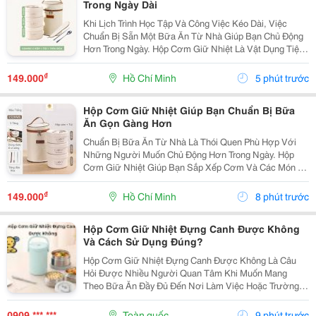
Trong Ngày Dài
Khi Lịch Trình Học Tập Và Công Việc Kéo Dài, Việc
Chuẩn Bị Sẵn Một Bữa Ăn Từ Nhà Giúp Bạn Chủ Động
Hơn Trong Ngày. Hộp Cơm Giữ Nhiệt Là Vật Dụng Tiện
Lợi, Hỗ Trợ Mang Theo Nhiều Món Ăn Và Phù Hợp Với
Những Người Thường Xuyên Ăn Trưa Tại Trường,
₫
149.000
Hồ Chí Minh
5 phút trước
Văn...
Hộp Cơm Giữ Nhiệt Giúp Bạn Chuẩn Bị Bữa
Ăn Gọn Gàng Hơn
Chuẩn Bị Bữa Ăn Từ Nhà Là Thói Quen Phù Hợp Với
Những Người Muốn Chủ Động Hơn Trong Ngày. Hộp
Cơm Giữ Nhiệt Giúp Bạn Sắp Xếp Cơm Và Các Món Ăn
Kèm Gọn Gàng, Thuận Tiện Mang Theo Đến Trường,
Văn Phòng Hoặc Trong Những Chuyến Đi. Chọn Hộp Có
₫
149.000
Hồ Chí Minh
8 phút trước
Số Ngăn...
Hộp Cơm Giữ Nhiệt Đựng Canh Được Không
Và Cách Sử Dụng Đúng?
Hộp Cơm Giữ Nhiệt Đựng Canh Được Không Là Câu
Hỏi Được Nhiều Người Quan Tâm Khi Muốn Mang
Theo Bữa Ăn Đầy Đủ Đến Nơi Làm Việc Hoặc Trường
Học. So Với Cơm Hay Thức Ăn Khô, Canh Là Món Ăn
Có Nhiều Nước Nên Người Dùng Thường Lo Ngại Về
0909 *** ***
Toàn quốc
9 phút trước