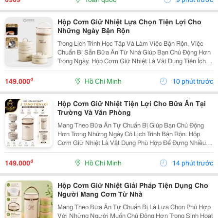
Khả Năng Giữ...
Hộp Cơm Giữ Nhiệt Lựa Chọn Tiện Lợi Cho
Những Ngày Bận Rộn
Trong Lịch Trình Học Tập Và Làm Việc Bận Rộn, Việc
Chuẩn Bị Sẵn Bữa Ăn Từ Nhà Giúp Bạn Chủ Động Hơn
Trong Ngày. Hộp Cơm Giữ Nhiệt Là Vật Dụng Tiện Ích,
Hỗ Trợ Mang Theo Cơm Và Các Món Ăn Một Cách Gọn
Gàng, Phù Hợp Với Nhiều Nhu Cầu Sử Dụng. Chọn...
₫
149.000
Hồ Chí Minh
10 phút trước
Hộp Cơm Giữ Nhiệt Tiện Lợi Cho Bữa Ăn Tại
Trường Và Văn Phòng
Mang Theo Bữa Ăn Tự Chuẩn Bị Giúp Bạn Chủ Động
Hơn Trong Những Ngày Có Lịch Trình Bận Rộn. Hộp
Cơm Giữ Nhiệt Là Vật Dụng Phù Hợp Để Đựng Nhiều
Món Ăn, Dễ Dàng Mang Theo Khi Đi Học, Đi Làm Hoặc
Tham Gia Các Hoạt Động Bên Ngoài. Lựa Chọn Hộp Có
₫
149.000
Hồ Chí Minh
14 phút trước
Nhiều...
Hộp Cơm Giữ Nhiệt Giải Pháp Tiện Dụng Cho
Người Mang Cơm Từ Nhà
Mang Theo Bữa Ăn Tự Chuẩn Bị Là Lựa Chọn Phù Hợp
Với Những Người Muốn Chủ Động Hơn Trong Sinh Hoạt