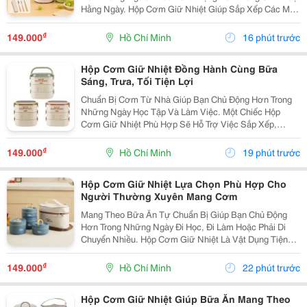
Hằng Ngày. Hộp Cơm Giữ Nhiệt Giúp Sắp Xếp Các Món
Ăn Gọn Gàng, Thuận Tiện Mang Đến Trường, Văn
Phòng Hoặc Sử Dụng Trong Những Chuyến Đi. Chọn
₫
149.000
Hồ Chí Minh
16 phút trước
Hộp Cơm...
Hộp Cơm Giữ Nhiệt Đồng Hành Cùng Bữa
Sáng, Trưa, Tối Tiện Lợi
Chuẩn Bị Cơm Từ Nhà Giúp Bạn Chủ Động Hơn Trong
Những Ngày Học Tập Và Làm Việc. Một Chiếc Hộp
Cơm Giữ Nhiệt Phù Hợp Sẽ Hỗ Trợ Việc Sắp Xếp,
Mang Theo Và Sử Dụng Bữa Ăn Thuận Tiện Hơn, Đặc
Biệt Với Những Người Thường Xuyên Ăn Trưa Bên
₫
149.000
Hồ Chí Minh
19 phút trước
Ngoài. Chọn...
Hộp Cơm Giữ Nhiệt Lựa Chọn Phù Hợp Cho
Người Thường Xuyên Mang Cơm
Mang Theo Bữa Ăn Tự Chuẩn Bị Giúp Bạn Chủ Động
Hơn Trong Những Ngày Đi Học, Đi Làm Hoặc Phải Di
Chuyển Nhiều. Hộp Cơm Giữ Nhiệt Là Vật Dụng Tiện
Lợi, Giúp Sắp Xếp Các Món Ăn Gọn Gàng Và Phù Hợp
Với Nhiều Lịch Trình Trong Ngày. Lựa Chọn Số Ngăn
₫
149.000
Hồ Chí Minh
22 phút trước
Theo...
Hộp Cơm Giữ Nhiệt Giúp Bữa Ăn Mang Theo