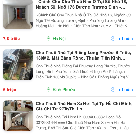
~Chính Chủ Cho Thuê Nhà Ở Tại Số Nhà 16,
Ngách 59, Ngõ 176 Đường Trương Định -
Phường Tương Mai - Hoàng Mai - Hà Nội.
~Chính Chủ Cho Thuê Nhà Ở Tại Số Nhà 16, Ngách 59,
Ngõ 176 Đường Trương Định - Phường Tương Mai -
Hoàng Mai - Hà Nội. * Diện Tích Nhà : 20M2. - Thiết Kế
Nhà 4 Tầng Gồm : + Tầng 1 : Để Xe Máy Rộng Rãi. +
Tầng 2 : Có Phòng Ngủ, Nhà Bếp, Nhà Vệ...
7,8 triệu
Hà Nội
>1 năm
Cho Thuê Nhà Tại Riêng Long Phước, 6 Triệu,
180M2. Mặt Bằng Rộng, Thuận Tiện Kinh
Doanh
Cho Thuê Nhà Riêng Tại Phường Long Phước, Phước
Long, Bình Phước: + Giá Thuê: 6 Triệu Vnd/Tháng. +
Diện Tích 180M&Sup2;. + Nhà Có 2 Phòng Ngủ (Pn) Và
2 Phòng Tắm (Wc). + Hướng Cửa Chính: Đông, Hướng
Ban Công: Đông. + Mặt Tiền Rộng 10M, Thuận Lợi...
6 triệu
Bình Phước
>1 năm
Cho Thuê Nhà Hẻm Xe Hơi Tại Tp Hồ Chí Minh,
Giá Chỉ Từ 27Tr/Th. Lh:,
Cho Thuê Nhà Tại Hcm Lh: 0934005382 Hoặc Số :
0372931444 === Cho Thuê Nhà Hẻm Xe Hơi Hai Bà
Trưng, P.võ Thị Sáu Q.3 Diện Tích : 4X16 1 Trệt , 1 Lầu
Trống Suốt, 2Wc Giá Thuê : 27Tr/ Tháng === Cho Thuê