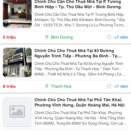
Chính Chủ Cần Cho Thuê Nhà Tại P. Tương
Bình Hiệp – Tp. Thủ Dầu Một – Bình Dương.
Chính Chủ Cần Cho Thuê Nhà Tại P. Tương Bình Hiệp
&Ndash; Tp. Thủ Dầu Một &Ndash; Bình Dương. * Địa
Chỉ : 13/23 Tổ 31, Khu 7, Đường Lò Lu Phường Tương
Bình Hiệp, Tp Thủ Dầu Một, Bình Dương. * Diện Tích:
162M2.Ngang 6M, Dài 27M. &Ndash; Nhà Có 2...
5 triệu
Bình Dương
>1 năm
Chính Chủ Cho Thuê Nhà Tại 83 Đường
Nguyễn Trinh Tiếp - Phường Ba Đình - Tp
Thanh Hóa.
Chính Chủ Cho Thuê Nhà Tại 83 Đường Nguyễn Trinh
Tiếp - Phường Ba Đình - Tp Thanh Hóa. * Diện Tích :
60M2. - Thiết Kế Nhà 2.5 Tầng : Gồm 4-6 Phòng ( Có
Thể Làm Văn Phòng Hoặc Phòng Học), 3Wc. - Nhà
Rộng, Thoáng, Phù Hợp Để Mở Trung Tâm Dạy Học,...
8 triệu
Thanh Hoá
>1 năm
Chính Chủ Cho Thuê Nhà Tại Phố Tân Khai,
Phường Vĩnh Hưng, Quận Hoàng Mai, Hà Nội
Chính Chủ Cho Thuê Nhà Tại Phố Tân Khai, Phường
Vĩnh Hưng, Quận Hoàng Mai, Hà Nội. - Nhà Tổng Diện
Tích 260M2, Trong Đó 60M2 Sử Dụng Chung, Còn Lại
200M2 Sử Dụng Riêng - Cách Mặt Đường Tân Khai