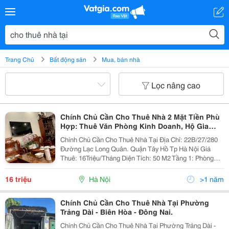
Trang Chủ
Bất động sản
Mua, bán nhà
Lọc nâng cao
Chính Chủ Cần Cho Thuê Nhà 2 Mặt Tiền Phù
Hợp: Thuê Văn Phòng Kinh Doanh, Hộ Gia
Đình,..
Chính Chủ Cần Cho Thuê Nhà Tại Địa Chỉ: 22B/27/280
Đường Lạc Long Quân. Quận Tây Hồ Tp Hà Nội Giá
Thuê: 16Triệu/Tháng Diện Tích: 50 M2 Tầng 1: Phòng
Bếp, Khách. Tầng 2,3: 2 Phòng Ngủ, Wc Giữa. Tầng 4;
Phòng Phơi, Phòng Thờ Nhà 2 Mặt Tiền, Thông...
16 triệu
Hà Nội
>1 năm
Chính Chủ Cần Cho Thuê Nhà Tại Phường
Trảng Dài - Biên Hòa - Đông Nai.
Chính Chủ Cần Cho Thuê Nhà Tại Phường Trảng Dài -