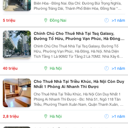
Biên Hòa - Đông Nai. Địa Chỉ: Đường Bùi Trọng Nghĩa,
Phường Trảng Dài, Thành Phố Biên Hòa, Đồng Nai *
Diện Tích: 125 M2.Ngang 5 M Dài 25M. - Nhà Có 2
Phòng Ngủ ,1 Nhà Vệ Sinh, Phòng Khách, 1...
5 triệu
Đồng Nai
>1 năm
Chính Chủ Cho Thuê Nhà Tại Tsq Galaxy,
Đường Tố Hữu, Phường Vạn Phúc, Hà Đông,
Hà Nội.
Chính Chủ Cho Thuê Nhà Tại Tsq Galaxy, Đường Tố
Hữu, Phường Vạn Phúc, Hà Đông, Hà Nội. Nhà Diện
Tích Tầng 1 Là 90M2 Từ Tầng 2 Là 70M2. Nhà Xây 6
Tầng Cho Thuê Cả 4 Tầng Dưới (Tầng 1,2,3,4) Hoặc
Cho Thuê Riêng Từng Tầng. - Thiết Kế: Thông Sàn,
40 triệu
Hà Nội
>1 năm
Cầu...
Cho Thuê Nhà Tại Triều Khúc, Hà Nội Còn Duy
Nhất 1 Phòng Ai Nhanh Thì Được
Cho Thuê Nhà Tại Triều Khúc, Hà Nội Còn Duy Nhất 1
Phòng Ai Nhanh Thì Được - Đc: Nhà 51, Ngõ 118 Tân
Triều, Phường Thanh Xuân Nam, Quận Thanh Xuân, Hà
Nội - Cho Thuê Phòng Trọ Đầy Đủ Tiện Nghi Hiện Đại,
Nằm Ngay Khu Trung Tâm Hồ Làng Triều Khúc...
2,8 triệu
Hà Nội
>1 năm