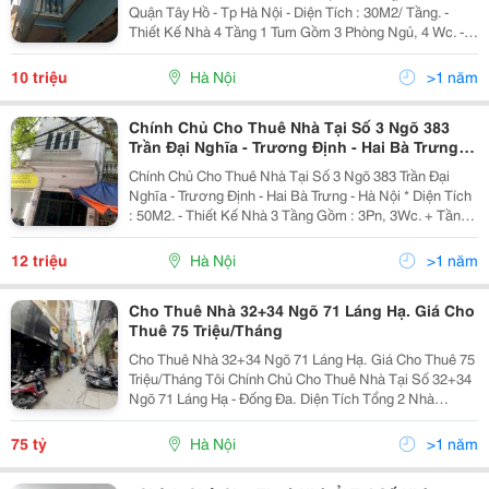
Quận Tây Hồ - Tp Hà Nội - Diện Tích : 30M2/ Tầng. -
Thiết Kế Nhà 4 Tầng 1 Tum Gồm 3 Phòng Ngủ, 4 Wc. -
Nội Thất Nhà Cơ Bản Đầy Đủ Tiện Nghi. - Khu Vực
Đông Dân, Thuận Tiện Đi Lại, An Ninh Khu Tốt. -...
10 triệu
Hà Nội
>1 năm
Chính Chủ Cho Thuê Nhà Tại Số 3 Ngõ 383
Trần Đại Nghĩa - Trương Định - Hai Bà Trưng -
Hà Nội
Chính Chủ Cho Thuê Nhà Tại Số 3 Ngõ 383 Trần Đại
Nghĩa - Trương Định - Hai Bà Trưng - Hà Nội * Diện Tích
: 50M2. - Thiết Kế Nhà 3 Tầng Gồm : 3Pn, 3Wc. + Tầng
1 : Phòng Khách Có Thể Để Oto, Wc, Bếp + Tầng 2 : Có
2 Phòng Ngủ + Wc + Tầng 3 : Có 1...
12 triệu
Hà Nội
>1 năm
Cho Thuê Nhà 32+34 Ngõ 71 Láng Hạ. Giá Cho
Thuê 75 Triệu/Tháng
Cho Thuê Nhà 32+34 Ngõ 71 Láng Hạ. Giá Cho Thuê 75
Triệu/Tháng Tôi Chính Chủ Cho Thuê Nhà Tại Số 32+34
Ngõ 71 Láng Hạ - Đống Đa. Diện Tích Tổng 2 Nhà
120M2, Xây 3 Tầng + Tum. Mặt Tiền 6,8M. Có Hỗ Trợ
Cải Tạo Sửa Chữa Nếu Làm Hợp Đồng Lâu Dài. Chủ...
75 tỷ
Hà Nội
>1 năm