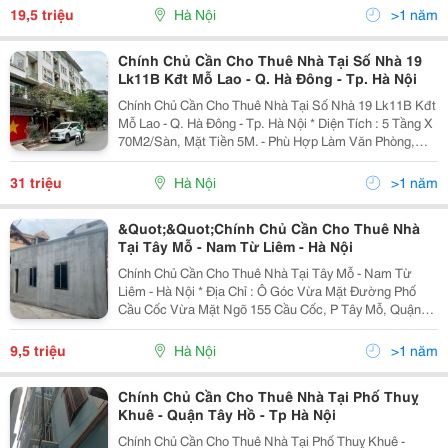
50M, Gần Vinmart Tân Khai , Cách Timescity 5 Phút
19,5 triệu
Hà Nội
>1 năm
Di...
Chính Chủ Cần Cho Thuê Nhà Tại Số Nhà 19
Lk11B Kđt Mỗ Lao - Q. Hà Đông - Tp. Hà Nội
Chính Chủ Cần Cho Thuê Nhà Tại Số Nhà 19 Lk11B Kđt
Mỗ Lao - Q. Hà Đông - Tp. Hà Nội * Diện Tích : 5 Tầng X
70M2/Sàn, Mặt Tiền 5M. - Phù Hợp Làm Văn Phòng,
Trung Tâm Giáo Dục, Spa, Nhà Hàng&Hellip;Sẵn Vào
Luôn - Nhà Ngay Sát Chung Cư Hiện Hữu Và...
31 triệu
Hà Nội
>1 năm
&Quot;&Quot;Chính Chủ Cần Cho Thuê Nhà
Tại Tây Mỗ - Nam Từ Liêm - Hà Nội
Chính Chủ Cần Cho Thuê Nhà Tại Tây Mỗ - Nam Từ
Liêm - Hà Nội * Địa Chỉ : Ô Góc Vừa Mặt Đường Phố
Cầu Cốc Vừa Mặt Ngõ 155 Cầu Cốc, P Tây Mỗ, Quận
Nam Từ Liêm, Tp Hà Nội, - Diện Tích : 61,5M&Sup2; +
1 Gác Xếp 20M - Mặt Tiền 5.2M. - Vị Trí Nhà Đẹp,...
9,5 triệu
Hà Nội
>1 năm
Chính Chủ Cần Cho Thuê Nhà Tại Phố Thuỵ
Khuê - Quận Tây Hồ - Tp Hà Nội
Chính Chủ Cần Cho Thuê Nhà Tại Phố Thuỵ Khuê -