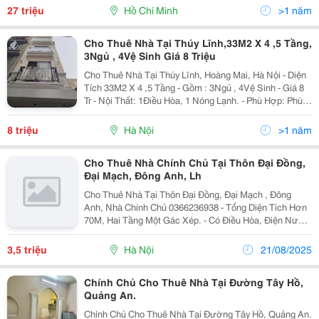
Nhà Đường Phan Đăng Lưu, P.7, Phú...
27 triệu
Hồ Chí Minh
>1 năm
Cho Thuê Nhà Tại Thúy Lĩnh,33M2 X 4 ,5 Tầng,
3Ngủ , 4Vệ Sinh Giá 8 Triệu
Cho Thuê Nhà Tại Thúy Lĩnh, Hoàng Mai, Hà Nội - Diện
Tích 33M2 X 4 ,5 Tầng - Gồm : 3Ngủ , 4Vệ Sinh - Giá 8
Tr - Nội Thất: 1Điều Hòa, 1 Nóng Lạnh. - Phù Hợp: Phù
Hợp Gia Đình, Nhóm Nữ Đi Làm - Vị Trí: Thúy Lĩnh -
Đường : Ô Tô - Tiện Ích...
8 triệu
Hà Nội
>1 năm
Cho Thuê Nhà Chính Chủ Tại Thôn Đại Đồng,
Đại Mạch, Đông Anh, Lh
Cho Thuê Nhà Tại Thôn Đại Đồng, Đại Mạch , Đông
Anh, Nhà Chính Chủ 0366236938 - Tổng Diện Tích Hơn
70M, Hai Tầng Một Gác Xép. - Có Điều Hòa, Điện Nước
Tính Theo Công Tơ Giá Nhà Nước Cạnh Nhà Anh
Giảng Hương. - Đầu Làng Thôn Đại Đồng Chỗ Cửa Hàng
3,5 triệu
Hà Nội
21/08/2025
Bảo...
Chính Chủ Cho Thuê Nhà Tại Đường Tây Hồ,
Quảng An.
Chính Chủ Cho Thuê Nhà Tại Đường Tây Hồ, Quảng An.