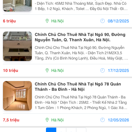
- Diện Tích: 45M2 Nhà Thoáng Mát, Sạch Đẹp. Nhà Có
1 Bếp, 1-2 Ngủ, Khách , Toilet ... Đầy Đủ Nội Thất - Điện
Nước Tính Theo Công Tơ Nhà Nước. - Tiện Chợ,
Trường Các Cấp, Gần Hồ Tây. - Giá Cho...
6 triệu
Hà Nội
08/12/2025
Chính Chủ Cho Thuê Nhà Tại Ngõ 90, Đường
Nguyễn Tuân, Q. Thanh Xuân, Hà Nội.
Chính Chủ Cho Thuê Nhà Tại Ngõ 90, Đường Nguyễn
Tuân, Q. Thanh Xuân, Hà Nội. - Diện Tích 21M2X3,5
Tầng, 2Vs (Có Bình Nóng Lạnh), Điều Hoà, Máy Giặt, 1
Phòng Khách, 2 Phòng Ngủ, Oto Đỗ Cách Cửa 10M,
Ngõ Rộng 8M, Nhà Gần Sát Trường Mẫu Giáo, Tiểu...
10 triệu
Hà Nội
17/12/2025
Chính Chủ Cho Thuê Nhà Tại Ngõ 78 Quán
Thánh - Ba Đình - Hà Nội
Chính Chủ Cho Thuê Nhà Tại Ngõ 78 Quán Thánh - Ba
Đình - Hà Nội * Diện Tích : 25M2. - Thiết Kế Nhà 2 Tầng
1 Tum Gồm : 1 Phòng Khách, 2 Phòng Ngủ, 1 Gác Xép,
1 Vệ Sinh, 1 Sân Phơi Riêng. - Nhà Thoáng Mát Rộng
Rãi, Bếp Wc Riêng. - Xung Quanh Nhiều...
7,5 triệu
Hà Nội
12/05/2026