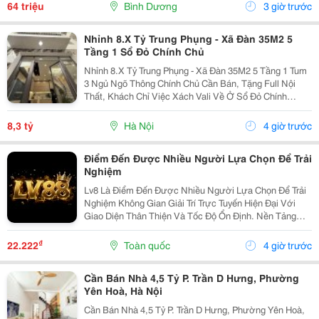
Tiềm Năng Đầu Tư Mạnh? The Emerald Boulevard
64 triệu
Bình Dương
3 giờ trước
Chính Là...
Nhỉnh 8.X Tỷ Trung Phụng - Xã Đàn 35M2 5
Tầng 1 Sổ Đỏ Chính Chủ
Nhỉnh 8.X Tỷ Trung Phụng - Xã Đàn 35M2 5 Tầng 1 Tum
3 Ngủ Ngõ Thông Chính Chủ Cần Bán, Tặng Full Nội
Thất, Khách Chỉ Việc Xách Vali Về Ở Sổ Đỏ Chính
Chủ(Nói Không Với Quy Hoạch) Mr Cường 0936161345
8,3 tỷ
Hà Nội
4 giờ trước
Điểm Đến Được Nhiều Người Lựa Chọn Để Trải
Nghiệm
Lv8 Là Điểm Đến Được Nhiều Người Lựa Chọn Để Trải
Nghiệm Không Gian Giải Trí Trực Tuyến Hiện Đại Với
Giao Diện Thân Thiện Và Tốc Độ Ổn Định. Nền Tảng
Cung Cấp Đa Dạng Trò Chơi, Cập Nhật Thường Xuyên,
Hỗ Trợ Trên Nhiều Thiết Bị Và Mang Đến Trải Nghiệm...
₫
22.222
Toàn quốc
4 giờ trước
Cần Bán Nhà 4,5 Tỷ P. Trần D Hưng, Phường
Yên Hoà, Hà Nội
Cần Bán Nhà 4,5 Tỷ P. Trần D Hưng, Phường Yên Hoà,