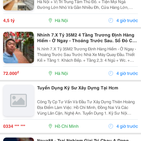
Hà Nội + Vị Trí Trung Tâm Thủ Đô. + Tiện Mọi Ngả
Đường Lớn Nhỏ Và Gần Nhiều Đh, Cửa Hàng Lớn,
V.v... + Diện Tích Gia Đình Sử Dụng Tất Được Là 95 M2.
+ Ô-Tô Vào Cửa, Nhà Có 2 Tầng. + Sổ Đỏ Chính...
4,5 tỷ
Hà Nội
4 giờ trước
Nhỉnh 7.X Tỷ 35M2 4 Tầng Trương Định Hàng
Hiếm - Ở Ngay - Thoáng Trước Sau. Sổ Đỏ Cất
Két
N.hỉnh 7.X Tỷ 35M2 Trương Định Hàng Hiếm - Ở Ngay -
Thoáng Trước Sau Trước Nhà Xe Máy Quay Đầu. Thiết
Kế:+ Tầng 1: Khách Bếp. + Tầng 2,3: 4 Ngủ + Wc. +
Tầng 4: Phòng Thờ Sân Phơi Rộng Rãi. + Gần Trường,
Gần Chợ + Giao Thông Thuận Tiện. Sổ Đỏ...
₫
72.000
Hà Nội
4 giờ trước
Tuyển Dụng Kỹ Sư Xây Dựng Tại Hcm
Công Ty Cp Tư Vấn Và Đầu Tư Xây Dựng Thiên Hoàng
Địa Điểm Làm Việc: Hồ Chí Minh, Đồng Nai Và Các
Vùng Lân Cận, Nghệ An. Tuyển Dụng 1. Kỹ Sư Nội
Nghiệp Công Trình Giao Thông, Cầu Đường : 06 2. Kỹ
Sư Hiện Trường Công Trình Giao Thông, Cầu...
0334 *** ***
Hồ Chí Minh
4 giờ trước
Nova88 - Trai Nghiem Giai Tri Chau A Dang