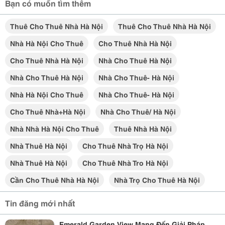
Bạn có muốn tìm thêm
Thuê Cho Thuê Nhà Hà Nội
Thuê Cho Thuê Nhà Hà Nội
Nhà Hà Nội Cho Thuê
Cho Thuê Nhà Hà Nội
Cho Thuê Nhà Hà Nội
Nhà Cho Thuê Hà Nội
Nhà Cho Thuê Hà Nội
Nhà Cho Thuê- Hà Nội
Nhà Hà Nội Cho Thuê
Nhà Cho Thuê- Hà Nội
Cho Thuê Nhà+hà Nội
Nhà Cho Thuê/ Hà Nội
Nhà Nhà Hà Nội Cho Thuê
Thuê Nhà Hà Nội
Nhà Thuê Hà Nội
Cho Thuê Nhà Trọ Hà Nội
Nhà Thuê Hà Nội
Cho Thuê Nhà Tro Hà Nội
Cần Cho Thuê Nhà Hà Nội
Nhà Trọ Cho Thuê Hà Nội
Tin đăng mới nhất
Emerald Garden View Mang Đến Giải Pháp