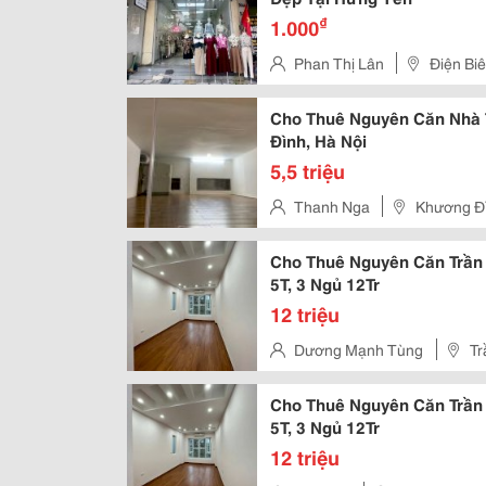
₫
1.000
Phan Thị Lân
Điện Biê
Cho Thuê Nguyên Căn Nhà 
Đình, Hà Nội
5,5 triệu
Thanh Nga
Khương Đì
Cho Thuê Nguyên Căn Trần 
5T, 3 Ngủ 12Tr
12 triệu
Dương Mạnh Tùng
Tr
Cho Thuê Nguyên Căn Trần 
5T, 3 Ngủ 12Tr
12 triệu