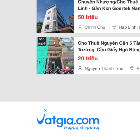
Chuyển Nhượng/Cho Thuê N
Lĩnh - Gần Kcn Goertek N
50 triệu
Chính Chủ
Hạp Lĩnh, 
Cho Thuê Nguyên Căn 5 Tần
Trường, Cầu Giấy Ngõ Rộng
20 triệu
Nguyen Thanh Truc
P
Giấy