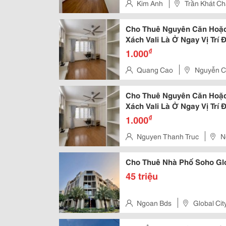
Kim Anh
Trần Khát Ch
Cho Thuê Nguyên Căn Hoặc 
Xách Vali Là Ở Ngay Vị Trí Đ
₫
1.000
Quang Cao
Nguyễn Ch
Cho Thuê Nguyên Căn Hoặc 
Xách Vali Là Ở Ngay Vị Trí Đ
₫
1.000
Nguyen Thanh Truc
N
Cho Thuê Nhà Phố Soho Glo
45 triệu
Ngoan Bds
Global Ci