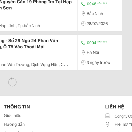
guyên Căn 19 Phòng Trọ Tại Hạp
0948 *** ***
am Sơn
Bắc Ninh
28/07/2026
Hạp Lĩnh, Tp.bắc Ninh
g - Số 29 Ngõ 24 Phan Văn
0904 *** ***
, Ô Tô Vào Thoải Mái
Hà Nội
3 ngày trước
han Văn Trường, Dịch Vọng Hậu, Cầu
THÔNG TIN
LIÊN HỆ
Giới thiệu
Công ty C
Hướng dẫn
HN: 102 T