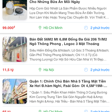
Cho Những Bữa Ăn Mỗi Ngày
Hộp Cơm Giữ Nhiệt Là Sản Phẩm Được Nhiều Người
Lựa Chọn Khi Muốn Mang Theo Bữa Ăn Đến Trường,
Nơi Làm Việc Hoặc Trong Các Chuyến Đi. Với Thiết Kế
Tiện Lợi, Sản Phẩm Giúp Việc Chuẩn Bị Và Mang Cơm
Trở Nên Đơn Giản Hơn, Đồng Thời Tạo Sự Chủ Động
₫
99.000
Hồ Chí Minh
2 phút trước
Trong...
Bán Đất 56M2 Mt 6,8M Đống Đa Giá 206 Tr/M2
Ngõ Thông Phong , Logoc 3 Mặt Thoáng
Siêu Hiếm Đống Đa &Ndash; Lô Góc 3 Thoáng &Ndash;
Gần Phố Thông Phong &Ndash; Chỉ 11.5 Tỷ (Có
Thương Lượng) Cơ Hội Sở Hữu Căn Nhà Vị Trí Đẹp
Giữa Trung Tâm Quận Đống Đa, Chỉ Vài Bước Chân Ra
Phố Thông Phong &Ndash; Khu Vực Dân Trí Cao, Giao
11,5 tỷ
Hà Nội
2 phút trước
Thông...
Quận 1: Chính Chủ Bán Nhà 5 Tầng Mặt Tiền
Xe Hơi Đ.hàm Nghi, P.sài Gòn- Dt 4,5M*19M-
Sẵn Hdt Đều- Sát Bên Tòa Nhà Bitexco Đ.hải
* Quận 1: Siêu Phẩm Khan Hiếm Thông 3 Cung Đường
Kim Cương Trung Tâm Sài Gòn Nguyễn Huệ &Amp;
Hàm Nghi &Amp; Hải Triều - Bán Nhà 5 Tầng Mặt Tiền
Hẻm Xe Hơi Ngủ Trong Nhà Đ.hàm Nghi, P.sài Gòn -
093.867.6685 Giang Giang - Diện Tích: 70M2 - Ngang...
65 tỷ
Hồ Chí Minh
2 phút trước