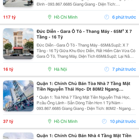
Đình - 093.867.6685 Giang Giang - Diện Tích:
140M2/268M2 - Ngang 4M Nở Hậu 12M * 33M. - Kết
Cấu: 6 Tầng - Sân Thượng - Thang Máy - Sẵn 1 Phòng...
117 tỷ
Hồ Chí Minh
6 phút trước
Đức Diễn - Gara Ô Tô - Thang Máy - 65M² X 7
Tầng - 16 Tỷ
Đức Diễn - Gara Ô Tô - Thang Máy - 65M&Sup2; X 7
Tầng - 16 Tỷ Giữa Khu Đức Diễn, Rất Hiếm Căn Vừa Có
Gara Ô Tô, Thang Máy, Diện Tích 65M&Sup2; Lại Nằm
Trong Khu Phân Lô Ổn Định, Pháp Lý Sạch. Diện Tích
65M&Sup2;, Xây 7 Tầng, Thang Máy, Gara Ô...
16 tỷ
Hà Nội
7 phút trước
Quận 1: Chính Chủ Bán Tòa Nhà 7 Tầng Mặt
Tiền Nguyễn Thái Học- Dt 80M2 Ngang
4M*20M- Khai Thác Dòng Tiền Hơn 1 Tỷ/Năm-
* Quận 1: Toà Nhà 7 Tầng Mặt Tiền Nguyễn Thái Học,
Chào Giá Tốt
P.cầu Ông Lãnh - Sẵn Dòng Tiền Hơn 1 Tỷ/Năm -
093.867.6685 Giang Giang - Diện Tích: 80M2 - Ngang
4M * 20M. - Kết Cấu: 7 Tầng - Thang Máy - 12 Phòng Mỗi
Tầng 2 Phòng Lớn. - Dòng Tiền Khai Thác Full...
37 tỷ
Hồ Chí Minh
10 phút trước
Quận 1: Chính Chủ Bán Nhà 4 Tầng Mặt Tiền