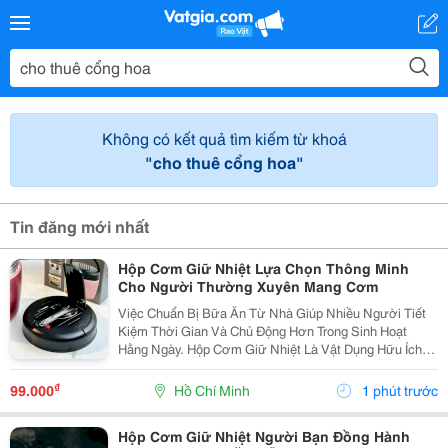
Không có kết quả tìm kiếm từ khoá
"cho thuê cổng hoa"
Tin đăng mới nhất
Hộp Cơm Giữ Nhiệt Lựa Chọn Thông Minh
Cho Người Thường Xuyên Mang Cơm
Việc Chuẩn Bị Bữa Ăn Từ Nhà Giúp Nhiều Người Tiết
Kiệm Thời Gian Và Chủ Động Hơn Trong Sinh Hoạt
Hằng Ngày. Hộp Cơm Giữ Nhiệt Là Vật Dụng Hữu Ích,
Phù Hợp Cho Những Ai Muốn Mang Theo Cơm Đến
Trường, Văn Phòng Hoặc Sử Dụng Trong Các Hoạt
₫
99.000
Hồ Chí Minh
1 phút trước
Động Ngoài...
Hộp Cơm Giữ Nhiệt Người Bạn Đồng Hành