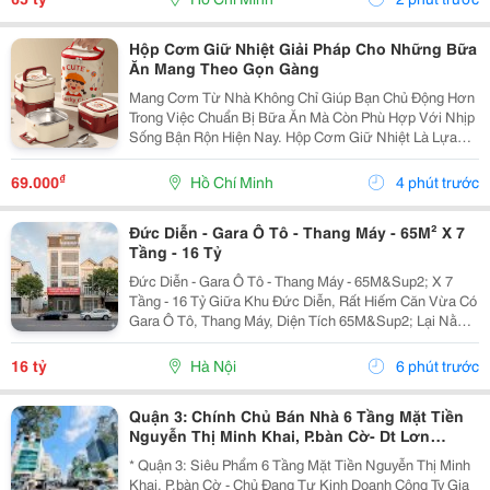
Hộp Cơm Giữ Nhiệt Giải Pháp Cho Những Bữa
Ăn Mang Theo Gọn Gàng
Mang Cơm Từ Nhà Không Chỉ Giúp Bạn Chủ Động Hơn
Trong Việc Chuẩn Bị Bữa Ăn Mà Còn Phù Hợp Với Nhịp
Sống Bận Rộn Hiện Nay. Hộp Cơm Giữ Nhiệt Là Lựa
Chọn Tiện Lợi Dành Cho Học Sinh, Sinh Viên, Nhân
Viên Văn Phòng Và Những Người Thường Xuyên Di
₫
69.000
Hồ Chí Minh
4 phút trước
Chuyển....
Đức Diễn - Gara Ô Tô - Thang Máy - 65M² X 7
Tầng - 16 Tỷ
Đức Diễn - Gara Ô Tô - Thang Máy - 65M&Sup2; X 7
Tầng - 16 Tỷ Giữa Khu Đức Diễn, Rất Hiếm Căn Vừa Có
Gara Ô Tô, Thang Máy, Diện Tích 65M&Sup2; Lại Nằm
Trong Khu Phân Lô Ổn Định, Pháp Lý Sạch. Diện Tích
65M&Sup2;, Xây 7 Tầng, Thang Máy, Gara Ô...
16 tỷ
Hà Nội
6 phút trước
Quận 3: Chính Chủ Bán Nhà 6 Tầng Mặt Tiền
Nguyễn Thị Minh Khai, P.bàn Cờ- Dt Lơn
268M2 Ngang 12M*33M- Tương Lai Nhà Thêm
* Quận 3: Siêu Phẩm 6 Tầng Mặt Tiền Nguyễn Thị Minh
Mt Lướn Bên Hông
Khai, P.bàn Cờ - Chủ Đang Tự Kinh Doanh Công Ty Gia